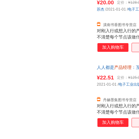
¥20.00
定价：
¥128.
苏杰
/2021-01-01
/
电子工
潢南书香图书专营店
对刚入行或想入行的产
不清楚每个节点该做
通常是大战略规划下
加入购物车
础知识、掌握处理“
作者以分享经历与体
性地梳理为用户、需
人人都是
产品经理
：
一?我们为什么而做？
天无理由退换】
¥22.51
定价：
¥125.
2021-01-01
/
电子工业出
丹赫墨集图书专营店
对刚入行或想入行的产
不清楚每个节点该做
通常是大战略规划下
加入购物车
础知识、掌握处理“
作者以分享经历与体
性地梳理为用户、需