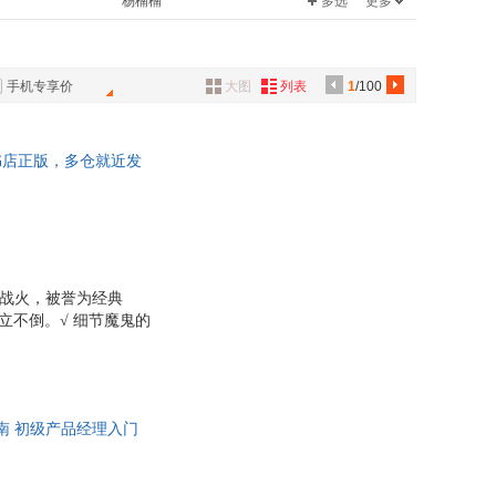
杨楠楠
多选
更多
具
人民出版社
江西科学技术出版社
程亮
品
青年出版社
中国建筑工业出版社
和夫
小楼一夜听春语
外
旅游出版社
经济科学出版社
手机专享价
大图
列表
1
/100
张弛
品
东北财经大学出版社
海天出版社
祎
叙泽特·布莱克莫尔
西安电子科技大学出版社
河北教育出版社
讯
张恒
华书店正版，多仓就近发
音
文艺出版社
法律出版社
尼尔·埃亚尔
公
浙江工商大学出版社
中译出版社
王欢
武汉工业大学出版社
人民教育出版社
刘建
器
海关出版社
接力出版社
华
杨立华
网战火，被誉为经典
出版社
对外经济贸易大学出版社
旭
刘津
立不倒。√ 细节魔鬼的
出版社
中国传媒大学出版社
加尔·雷纳德
华东师范大学出版社
西安出版社
张俊
哈尔滨工业大学出版社
暨南大学出版社
武帅
日报出版社
印刷工业出版社
南 初级产品经理入门
春
王虎
出版社
刘建伟