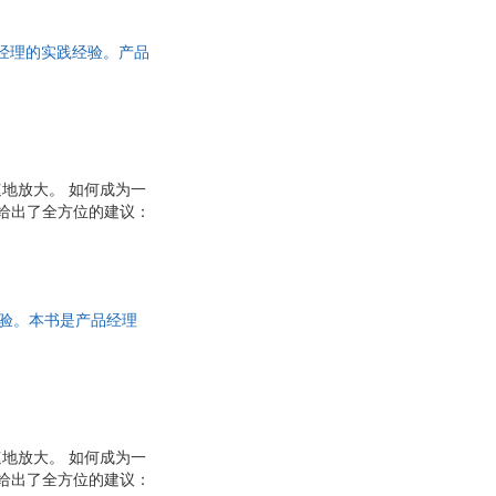
们对自己的帮助，系统
人必须面对的核心问题
品经理的实践经验。产品
裁的手边书。
地放大。 如何成为一
斯给出了全方位的建议：
在规划者和客户之间进
四两拨千斤”的能力，
的支撑工作，直至完美
报；规划产品的设计框
经验。本书是产品经理
地放大。 如何成为一
斯给出了全方位的建议：