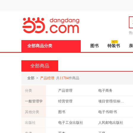
新
窗
口
打
开
无
障
热
碍
说
全部商品分类
图书
特装书
亲
明
页
面,
按
全部商品
Ctrl
加
波
全部
>
产品经理
共
11704
件商品
浪
键
分类
产品管理
电子商务
打
开
一般管理学
经营管理
项目管理/目标管理
导
盲
领导学
组织学
其他分类
图书
电子书/听书
模
式
出版社
电子工业出版社
人民邮电出版社
中信出版社
中国经济出版社