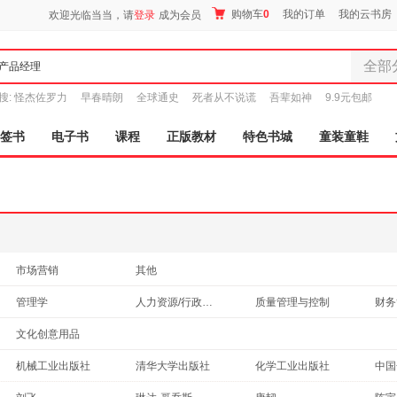
购物车
0
我的订单
我的云书房
欢迎光临当当，请
登录
成为会员
全部
全部分
搜:
怪杰佐罗力
早春晴朗
全球通史
死者从不说谎
吾辈如神
9.9元包邮
尾品汇
图书
签书
电子书
课程
正版教材
特色书城
童装童鞋
电子书
音像
影视
时尚美
母婴用
玩具
市场营销
其他
孕婴服
管理学
人力资源/行政管理
质量管理与控制
财务
童装童
家居日
文化创意用品
家具装
机械工业出版社
清华大学出版社
化学工业出版社
中国
服装
北京大学出版社
中国铁道出版社
中华工商联合出版社
鞋
新星