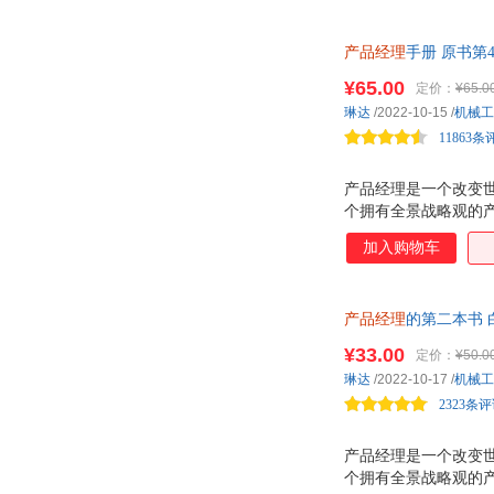
作者以分享经历与体
性地梳理为用户、需
产品经理
手册 原书第
一?我们为什么而做？
经理价值读本；从思维
¥65.00
定价：
¥65.0
琳达
/2022-10-15
/
机械工
11863条
产品经理是一个改变世
个拥有全景战略观的产
在思维上，产品经理
加入购物车
行思维转换，创造出高
能够有效地管理设计
地把产品和服务呈现
产品经理
的第二本书 
架，输出产品方案；
价值读本；从产品助
¥33.00
定价：
¥50.0
琳达
/2022-10-17
/
机械工
2323条
产品经理是一个改变世
个拥有全景战略观的产