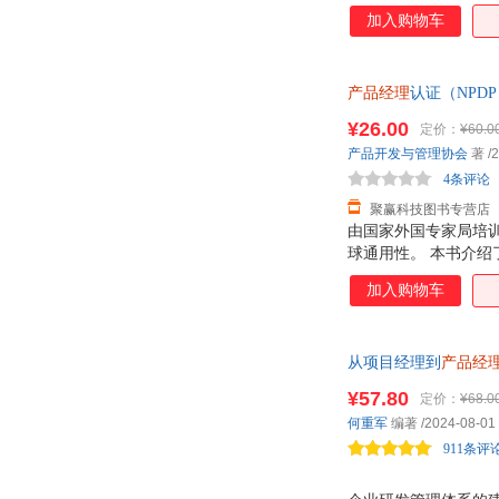
在思维上，产品经理
加入购物车
行思维转换，创造出高
能够有效地管理设计
地把产品和服务呈现
产品经理
认证（NPD
方案；产品经理需要
书，保证质量，此书
¥26.00
定价：
¥60.0
产品开发与管理协会
著
/2
4条评论
聚赢科技图书专营店
由国家外国专家局培训
球通用性。 本书介绍
产品开发战略，组合
加入购物车
知识领域，涵盖了从
产品开发和管理的基
知识与指导。
从项目经理到
产品经
¥57.80
定价：
¥68.0
何重军
编著
/2024-08-01
911条评