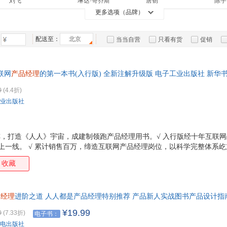
刘飞
琳达·哥乔斯
唐韧
陈宇
箱包皮
中国人民大学出版社
北京联合出版公司
企业管理出版社
浙江
更多选项（品牌）
刘志远
王莹
刘涛
方军
手表饰
中国纺织出版社
浙江大学出版社
东方出版社
中国
李博
佚名
陈洁
稻盛
运动户
文化发展出版社
配送至：
北京
中国商业出版社
哈尔滨出版社
广东
当当自营
只看有货
促销
李娟
肖祥银
吴昊
王晔
汽车用
中国电力出版社
天津科学技术出版社
四川人民出版社
特卖
预售
入驻商家
余锋
王斌
简浅
食品
周鸿
中国宇航出版社
湖南文艺出版社
知识产权出版社
手机通
尼尔
秘祖利
江乐兴
周辉
联网
产品经理
的第一本书(入行版) 全新注解升级版 电子工业出版社 新
经济日报出版社
经济管理出版社
西北工业大学出版社
数码影
江苏
，团购优惠咨询在线客服！
陈林
中青文
詹姆士·伍德
王燕
0
(4.4折)
电脑办
重庆大学出版社
新世界出版社
北京理工大学出版社
金错刀
代珂
陈辉
张煜
业出版社
大家电
东方出版中心
广东科技出版社
北京时代华文书局
杰奎琳·贝克利
安东尼
瑞安·胡佛
刘静
家用电
中国农业出版社
国防科技大学出版社
中国国际广播出版社
中国
张晓东
张翔
张甲华
余振
上阵，打造《人人》宇宙，成建制领跑产品经理用书。√ 入行版经十年互联
北京航空航天大学出版社
南开大学出版社
中国发展出版社
华夏
宋伟
斯科特
任康磊
南兆
上一线。 √ 累计销售百万，缔造互联网产品经理岗位，以科学完整体系屹
中国社会科学出版社
朝华出版社
华文出版社
外文
资深前辈的传承，浓缩某宝产品心得。"
范冰
芮曦
李春雷
朱沐
收藏
中华书局
浙江教育出版社
立信会计出版社
张溪梦
张伟
张亮
张蕾
古吴轩出版社
吉林美术出版社
湖南大学出版社
亚历山大·奥斯特瓦德
徐伟
徐涛
希思
合肥工业大学出版社
中国科学技术出版社
中央编译出版社
光明
品经理
进阶之道 人人都是产品经理特别推荐 产品新人实战图书产品设计指
王倩
王鹏
王莉
王立
法论 以用户为中心
气象出版社
海洋出版社
社会科学文献出版社
金城
¥19.99
0
(7.33折)
奇普·希思
潘东
迈克·鲁斯
刘俊
电子书：
电出版社