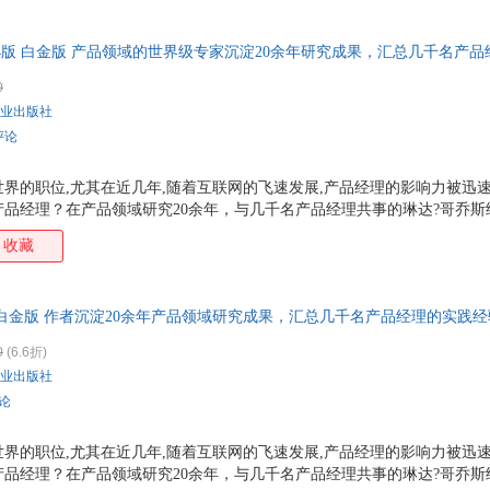
会为出发点，将自己在入行头几年做产品过程中学到的各种知识，以及它
求、项目、团队、战略、修养几大话题，完整而生动地回答了作为产品新
4版 白金版 产品领域的世界级专家沉淀20余年研究成果，汇总几千名产
?我们在做什么事，解决什么人的什么问题？?
到业务,从上游到下游,产品一线职能一网打尽；从产品助理到产品副总
0
业出版社
评论
界的职位,尤其在近几年,随着互联网的飞速发展,产品经理的影响力被迅速
品经理？在产品领域研究20余年，与几千名产品经理共事的琳达?哥乔
需要像企业家一样思考问题。监督产品线和服务线的方方面面，能快速地
收藏
客户满意度的产品，为公司带来长期价值。 在管理上，产品经理需要有“
、开发、运营等不同性格、职业、职位协同组建的跨部门团队，完成整体
给客户。 在业务上，产品经理需要敏感地捕捉和分析市场、客户、竞品情
白金版 作者沉淀20余年产品领域研究成果，汇总几千名产品经理的实践
产品经理需要具备基本的财务概念，为成本驱动因素、
理到产品副总裁的手边书。
0
(6.6折)
业出版社
评论
界的职位,尤其在近几年,随着互联网的飞速发展,产品经理的影响力被迅速
品经理？在产品领域研究20余年，与几千名产品经理共事的琳达?哥乔