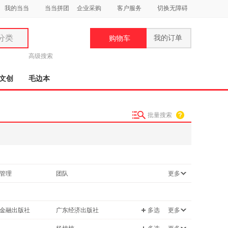
我的当当
当当拼团
企业采购
客户服务
切换无障碍
分类
我的订单
购物车
类
高级搜索
文创
毛边本
批量搜索
妆
品
饰
管理
团队
更多
鞋
用
饰
金融出版社
广东经济出版社
多选
更多
出版社
中国华侨出版社