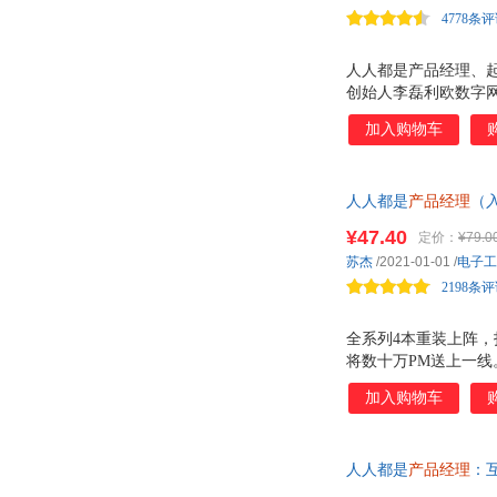
刘徽
李莹
4778条
姜奕晖
江涛
韩知白
韩秋泉
人人都是产品经理、起
创始人李磊利欧数字网
陈镭
陈根
CEO 张鹏《中国企业家
加入购物车
中国30U30 彭微
求到产品》提供从需
人人都是
产品经理
（
己之力开创互联网产品
¥47.40
定价：
¥79.0
苏杰
/2021-01-01
/
电子工
2198条
全系列4本重装上阵
将数十万PM送上一线
导，10 经验资深前
加入购物车
人人都是
产品经理
：
天无理由退换】