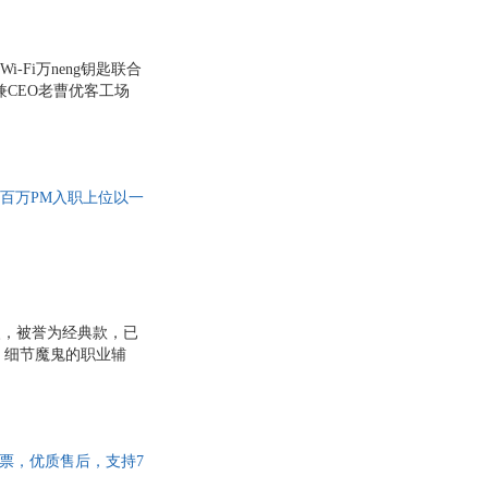
尔
靳婷婷
何宾
塞
戴维·海涅迈尔·汉森
Fi万neng钥匙联合
CEO老曹优客工场
联合创始人 2017福布斯
带来经济效益？《从需
随百万PM入职上位以一
火，被誉为经典款，已
 细节魔鬼的职业辅
速开发票，优质售后，支持7