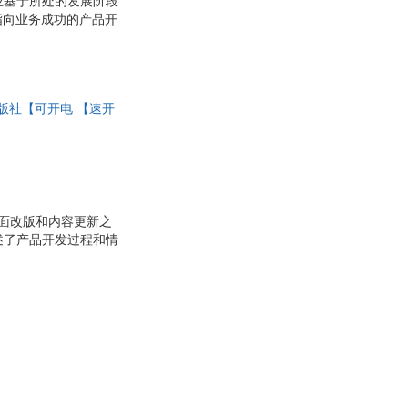
业基于所处的发展阶段
指向业务成功的产品开
程、基于团队的管理、
向问题。
业出版社【可开电 【速开
面改版和内容更新之
述了产品开发过程和情
所需要的一切内容——
理手册》告诉你，如何
最初设计一直持续到售
何突破平衡与产品线的