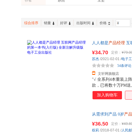
作者
苏杰
王坚
中国友谊出版社
上海交通大学出版社
张竞宇
宁小军
上海财经大学出版社
重庆出版社
王欣
王伟
旅游教育出版社
中国财政经济出版社
综合排序
销量
好评
出版时间
价格
-
吴光华
魏勇
吉林大学出版社
台海出版社
温彩风
张卫东
团结出版社
中国水利水电出版社
凯西·赛拉
吴彤
人人都是
产品经理
互
华南理工大学出版社
地震出版社
货，85%城市次日达
王磊
李阳
¥34.70
定价：
¥79.0
科学出版社
黄山书社
罗静
刘敏
苏杰
/2021-02-01
/
电子工
中国劳动社会保障出版社
天津人民出版社
54条评论
孙卫海
科恩
中南大学出版社
上海科学技术出版社
文轩网旗舰店
黄有璨
关磊
"√ 全系列4本重装
高等教育出版社
中国法治出版社
孙睿
孙宝文
款，已将数十万PM送
浙江科学技术出版社
煤炭工业出版社
金磊
职业辅导，10+经验
后浪
加入购物车
中国市场出版社
中国质检出版社
朱百宁
周欣
中国海洋大学出版社
大连理工大学出版社
张宏涛
杨洋
北京旅游教育出版社
北京工业大学出版社
从需求到产品 0岁
产
吴声
王强
之道 产品经理进化方
当代世界出版社
文汇出版社
¥36.50
定价：
¥49.8
谭贤
秋叶
权莉
/2018-07-01
/
人民邮