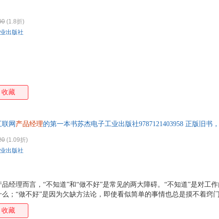
?我们在做什么事，解决什么人的什么问题？?
00
(1.8折)
业出版社
收藏
互联网
产品经理
的第一本书苏杰电子工业出版社9787121403958 正版旧
票！
20
(1.09折)
业出版社
品经理而言，“不知道”和“做不好”是常见的两大障碍。“不知道”是对工
什么；“做不好”是因为欠缺方法论，即使看似简单的事情也总是摸不着窍
的“细节”内容。不论你所在的企业是大是小，这几乎是所有产品经理的必
收藏
细节”的方法，对产品新人来说更为实际，且更有助于成长。新人总是更了