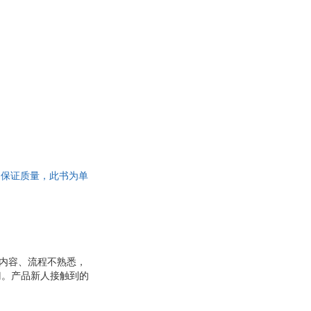
书，保证质量，此书为单
作内容、流程不熟悉，
门。产品新人接触到的
经过程。因此，了解基
解新人。在这本书中，