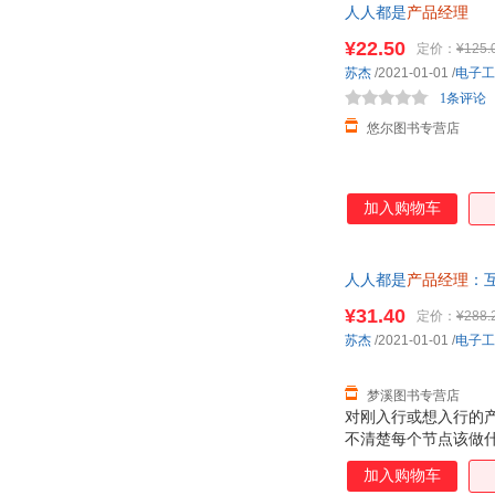
人人都是
产品经理
一?我们为什么而做？
¥22.50
定价：
¥125.
苏杰
/2021-01-01
/
电子工
1条评论
悠尔图书专营店
加入购物车
人人都是
产品经理
：
本而非一套，电子发
¥31.40
定价：
¥288.
苏杰
/2021-01-01
/
电子工
梦溪图书专营店
对刚入行或想入行的产
不清楚每个节点该做
通常是大战略规划下
加入购物车
础知识、掌握处理“