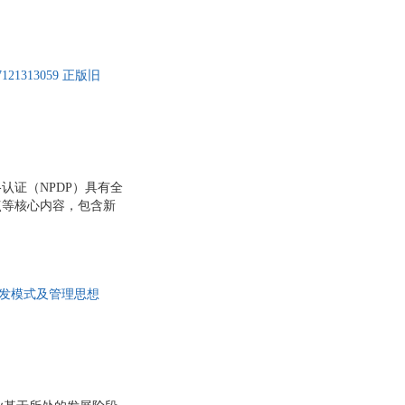
在规划者和客户之间进
四两拨千斤”的能力，
的支撑工作，直至完美
的设计框架，输出产品
313059 正版旧
认证（NPDP）具有全
点等核心内容，包含新
品生命周期管理等七大
识体系。 本书阐述的
与持续改进提供了基础
开发模式及管理思想