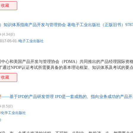
需要像企业家一样思考问题。监督产品线和服务线的方方面面，能快速地
收藏
客户满意度的产品，为公司带来长期价值。 在管理上，产品经理需要有“
、开发、运营等不同性格、职业、职位协同组建的跨部门团队，完成整体
给客户。 在业务上，敏感地捕捉和分析市场、客户、竞品情报；规划产品
P）知识体系指南产品开发与管理协会 著电子工业出版社（正版旧书）9787121
具备基本的财务概念，为成本驱动因素、资本预算和定
为单本而非一套，电子发票！
0
(4.34折)
017-05-01
/
电子工业出版社
中心和美国产品开发与管理协会（PDMA）共同推出的产品经理国际资格
了通过NPDP认证考试所需要具备的基本理论框架、知识体系及考试的要
管理，新产品流程， 文化、组织与团队，工具与绩效度量，市场研究，产
收藏
一个新产品的诞生到整体推广的整个流程，也是一套完整的产品开发管理知
本原理，广泛适用于产品设计制造与服务行业，为个人和组织的不断学习
理
——基于IPD的产品研发管理 IPD是一套成熟的、指向业务成功的产品
0
(8.5折)
/
化学工业出版社
论