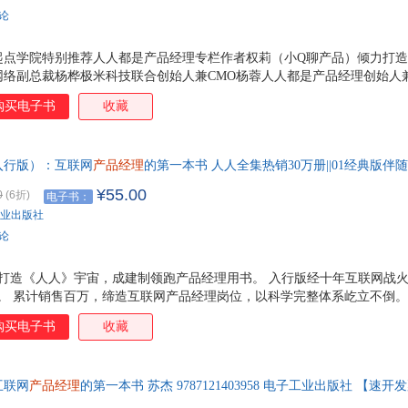
李雪
李晶
黎万强
卡莱
评论
贾森·弗里德
黄志坚
黄天文
洪云
高洁
高博
范海涛
杜尔
点学院特别推荐人人都是产品经理专栏作者权莉（小Q聊产品）倾力打造Wi-
络副总裁杨桦极米科技联合创始人兼CMO杨蓉人人都是产品经理创始人兼
博丁
宝静雅
》杂志总编辑 王月平SBC 中国项目总监 Erik Ackner灵析智慧公益平台
购买电子书
收藏
联合推荐如何使你的产品具备黏性，持续被用户使用？如何让你的产品变现，
求挖掘、分析到推动项目实现的初级产品经理实战方法论
入行版）：互联网
产品经理
的第一本书 人人全集热销30万册||01经典版伴
经理这一热门岗位||马云马化腾等大佬多次讲话提及被广誉为入行一选
¥55.00
0
(6折)
电子书：
业出版社
评论
，打造《人人》宇宙，成建制领跑产品经理用书。 入行版经十年互联网战
。 累计销售百万，缔造互联网产品经理岗位，以科学完整体系屹立不倒。
辈的传承，浓缩某宝产品心得。
购买电子书
收藏
互联网
产品经理
的第一本书 苏杰 9787121403958 电子工业出版社 【