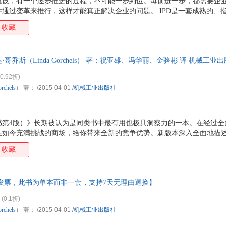
建设，有一个逐步推进的过程，不可能一步到位。每前进一步，都需要企
通过变革来推行，这样才能真正解决企业的问题。 IPD是一套成熟的、
它将市场管理、产品开发管理与技术创新管理进行融合，通过结构化的流
收藏
开发，解决了技术创新与产品开发效率的冲突问题和新产品开发的市场导
达·哥乔斯（Linda Gorchels） 著；祝亚雄、冯华丽、金骆彬 译 机械工
持7天无理由退换】
0.92折)
rchels
） 著；
/2015-04-01
/
机械工业出版社
书第4版）》长期被认为是同类书中最有用也极具洞察力的一本。在经过全
在如今充满挑战的商场，给你带来全新的竞争优势。新版本深入全面地描
交媒介），并更加强调了国际因素。 本书收录了保证你能够获得卓越业绩
收藏
是B2B产品，也不论你所处的是科层制组织还是扁平型组织。 《产品经
合成一个互相合作、注重结果、生产满意产品的单位。这种满意体现在从
如果你的工作是创造产品并将其商品化，本书为你提供如下有用信息： 如
开发票，此书为单本而非一套，支持7天无理由退换】
划方案——包括竞争对手评估、市场需
(0.1折)
rchels
） 著；
/2015-04-01
/
机械工业出版社