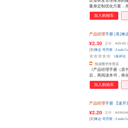
企业研发管理体系的
量身定制优化方案，并
发模式及管理思想，
加入购物车
业务分层管理及异步
产品经理
手册 [美]琳
发票，优质售后，支
¥2.30
定价：
¥25.00
(
[美]
琳达·哥乔斯
（
Linda
Go
1条评论
悦读图书专营店
《产品经理手册（原
后，再阅读本书，将
报收集技术（包括社
加入购物车
不论你是管理消费品还
把组织的不同部分整
后体验的整个过程。
产品经理
手册 【速
扩展。 如何制定企
¥2.20
定价：
¥238.04
[美]
琳达·哥乔斯
（
Linda
Go