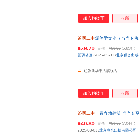
加入购物车
收藏
茶啊二中
爆笑学文史（当当专供
全方位读懂古人 当当自营 凝羽动画
¥39.70
定价：
¥58.00
(6.85折)
票
凝羽动画
/2026-05-01
/
北京联合出版
辽版新华书店旗舰店
加入购物车
收藏
茶啊二中
：青春放肆笑 当当专享
9787559686374 北京联合
¥40.80
定价：
¥58.00
(7.04折)
2025-08-01
/
北京联合出版有限公司