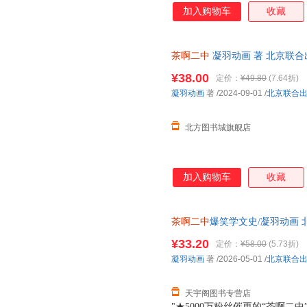
加入购物车
收藏
茶啊二中
凝羽动画 著 北京联合出版公
¥38.00
定价：
¥49.80
(7.64折)
凝羽动画
著
/2024-09-01
/
北京联合
北方图书城旗舰店
加入购物车
收藏
茶啊二中
爆笑学文史/凝羽动画
发货，85%城市次日达，团购
¥33.20
定价：
¥58.00
(5.73折)
凝羽动画
著
/2026-05-01
/
北京联合
天宇阁图书专营店
"★5000万粉丝催更的“茶啊