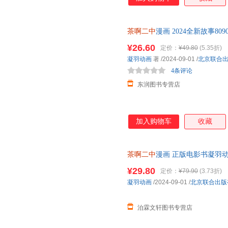
茶啊二中
漫画 2024全新故事8
¥26.60
定价：
¥49.80
(5.35折)
凝羽动画
著
/2024-09-01
/
北京联合
4条评论
东润图书专营店
加入购物车
收藏
茶啊二中
漫画 正版电影书凝羽动
画实体书中二热血青春爆笑漫画
¥29.80
定价：
¥79.90
(3.73折)
凝羽动画
/2024-09-01
/
北京联合出版
泊霖文轩图书专营店