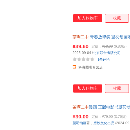
加入购物车
收藏
茶啊二中
青春放肆笑 凝羽动画著全
中
全新漫画作品爆笑漫画书籍 
¥39.60
定价：
¥58.00
(6.83折)
2025-09-04
/
北京联合出版公司
1条评论
科海图书专营店
加入购物车
收藏
茶啊二中
漫画 正版电影书凝羽动
画实体书中二热血青春爆笑漫画
¥30.00
定价：
¥79.90
(3.76折)
凝羽动画
著，
磨铁文化出品
/2024-09