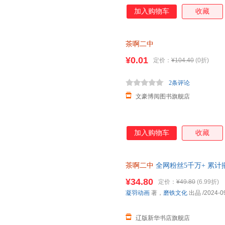
快乐又鲜活的人物，就像校园生
加入购物车
收藏
青春正当下，快乐没有售价！用
故事，带你回到笑得最大声的日
茶啊二中
¥0.01
定价：
¥104.40
(0折)
2条评论
文豪博阅图书旗舰店
加入购物车
收藏
茶啊二中
全网粉丝5千万+ 累计播
著，磨铁文化 出品 97875596
¥34.80
定价：
¥49.80
(6.99折)
凝羽动画
著，
磨铁文化
出品
/2024-0
辽版新华书店旗舰店