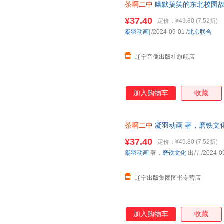
茶啊二中
幽默搞笑的东北校园故
己青春的主角。
¥37.40
定价：
¥49.80
(7.52折)
凝羽动画|
/2024-09-01
/
北京联合
辽宁音像出版社旗舰店
加入购物车
收藏
茶啊二中
凝羽动画 著，磨铁文化
版书籍】 正规电子发票 多仓就
¥37.40
定价：
¥49.80
(7.52折)
凝羽动画
著，
磨铁文化
出品
/2024-0
辽宁出版集团图书专营店
加入购物车
收藏