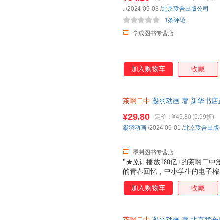
.
/2024-09-03
/
北京联合出版公司
1条评论
学成图书专营店
加入购物车
收藏
茶啊二中
凝羽动画 著 新华书
购优惠咨询在线客服！
¥29.80
定价：
¥49.80
(5.99折)
凝羽动画
/2024-09-01
/
北京联合出版
墨渊图书专营店
"★累计播放180亿+的茶啊二中
的青春回忆，中小学生的电子榨
像校园生活的我们，每个人都是
加入购物车
收藏
售价！用漫画传递快乐的力量！ 
大声的日子。 "
茶啊二中
凝羽动画 著 北京联