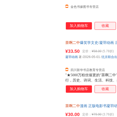
金色书缘图书专营店
加入购物车
收藏
茶啊二中
爆笑学文史/凝羽动画
发货，85%城市次日达，团购
¥33.50
定价：
¥58.00
(5.78折)
凝羽动画
著
/2026-05-01
/
北京联合
四川新华书店教育专营店
"★5000万粉丝催更的“茶啊
行，历史、诗词、生活、科技、
网打尽。★熬夜背的梗里都是知
加入购物车
收藏
进入了脑子！★你知道古代的游
春江水暖为什么是鸭先知而不是
的？好吃吗？穿越到古代，有什
茶啊二中
漫画 正版电影书凝羽动
识都在这本书里，让你全方位读
画实体书中二热血青春爆笑漫画
¥30.00
定价：
¥79.90
(3.76折)