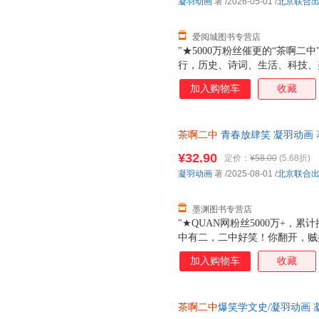
凝羽动画
著
/2026-05-01
/
北京联合
爱阅城图书专营店
"★5000万粉丝催更的“茶啊
行，历史、诗词、生活、科技、
网打尽。★熬夜背的梗里都是知
加入购物车
收藏
进入了脑子！★你知道古代的游
春江水暖为什么是鸭先知而不是
的？好吃吗？穿越到古代，有什
茶啊二中
青春放肆笑 凝羽动画 
识都在这本书里，让你全方位读
次日达，团购优惠咨询在线客服
¥32.90
定价：
¥58.00
(5.68折)
凝羽动画
著
/2025-08-01
/
北京联合
墨渊图书专营店
"★QUAN网粉丝5000万+，
中有二，二中好笑！你翻开，贼
二中的同学各个天赋拉满，处处
加入购物车
收藏
自己青春的主角。跟着本书，在
体验茶啊二中的生活。★新增多
发型？给王强画身体？哄刘若琳
茶啊二中
爆笑学文史/凝羽动画 