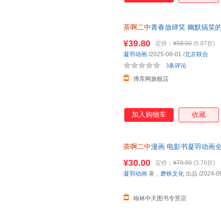
茶啊二中
青春放肆笑 幽默搞笑的
粉丝5000万+ 累计播放180亿
¥39.80
定价：
¥58.00
(6.87折)
凝羽动画
/2025-08-01
/
北京联合
3条评论
博库网旗舰店
加入购物车
收藏
茶啊二中
漫画 电影书凝羽动画全
体书中二热血青春爆笑漫画书籍
¥30.00
定价：
¥79.90
(3.76折)
凝羽动画
著，
磨铁文化
出品
/2024-0
翰林中天图书专营店