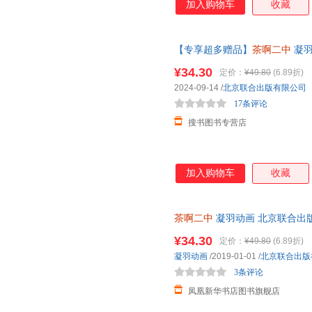
加入购物车
收藏
【专享超多赠品】
茶啊二中
凝羽
画畅销实体书爆笑漫画书籍国漫动
¥34.30
定价：
¥49.80
(6.89折)
180亿+的茶啊二中全新漫画作品
2024-09-14
/
北京联合出版有限公司
17条评论
搜书图书专营店
加入购物车
收藏
茶啊二中
凝羽动画 北京联合出
¥34.30
定价：
¥49.80
(6.89折)
凝羽动画
/2019-01-01
/
北京联合出版
3条评论
凤凰新华书店图书旗舰店