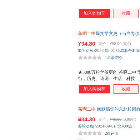
加入购物车
收藏
茶啊二中
爆笑学文史（当当专供
全方位读懂古人 当当自营 哈哈
¥34.80
定价：
¥58.00
(6折)
常识、诗词典故、科学地理，笑
凝羽动画
/2026-05-01
/
北京联合出版
食住行，古人的生活一网打尽。
143条评论
★5000万粉丝催更的 茶啊二
行，历史、诗词、生活、科技、
网打尽。 ★熬夜背的梗里都是
加入购物车
收藏
进入了脑子！ ★你知道古代的
春江水暖为什么是鸭先知而不是
的？好吃吗？穿越到古代，有什
茶啊二中
幽默搞笑的东北校园故
识都在这本书里，让你全方位读
己青春的主角。王蓝莓的校园生活
¥34.30
定价：
¥49.80
(6.89折)
凝羽动画|
/2024-09-01
/
北京联合
2条评论