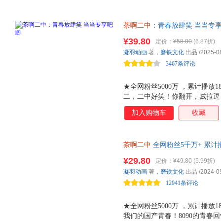
茶啊二中
：青春放肆笑 当当专享
作品，每个人都是自己青春的主
¥39.80
定价：
¥58.00
(6.87折)
逗！笑zuai了 ！
凝羽动画
著，
磨铁文化
出品
/2025-0
3467条评论
★全网粉丝5000万 ，累计播放
二，二中好笑！你翻开，贼拉逗
的同学各个天赋拉满，处处都是
加入购物车
收藏
青春的主角。跟着本书，在名签
茶啊二中的生活。 ★新增多种
型？给王强画身体？哄刘若琳开
茶啊二中
全网粉丝5千万+ 累计播
5000万+，累计播放180亿+
¥29.80
定价：
¥49.80
(5.99折)
的青春！ 回到笑得最大声的日
凝羽动画
著，
磨铁文化
出品
/2024-0
12941条评论
★全网粉丝5000万 ，累计播放1
我们的国产青春！8090的青春