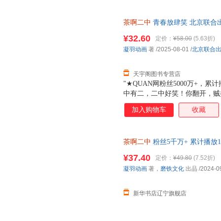
茶啊二中
青春放肆笑 北京联合
85%城市次日达，团购优惠咨询
¥32.60
定价：
¥58.00
(5.63折)
凝羽动画
著
/2025-08-01
/
北京联合
天宇阁图书专营店
"★QUAN网粉丝5000万+，
中有二，二中好笑！你翻开，贼
二中的同学各个天赋拉满，处处
加入购物车
收藏
自己青春的主角。跟着本书，在
体验茶啊二中的生活。★新增多
发型？给王强画身体？哄刘若琳
茶啊二中
粉丝5千万+ 累计播放1
限公司 凝羽动画 著，磨铁文化 
¥37.40
定价：
¥49.80
(7.52折)
票
凝羽动画
著，
磨铁文化
出品
/2024-0
新华书店辽宁旗舰店