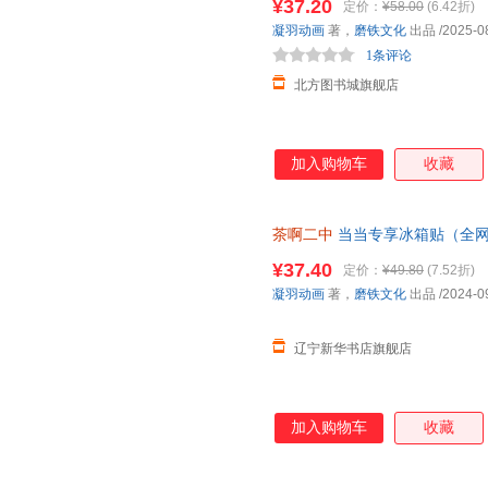
¥37.20
定价：
¥58.00
(6.42折)
凝羽动画
著，
磨铁文化
出品
/2025-0
1条评论
北方图书城旗舰店
加入购物车
收藏
茶啊二中
当当专享冰箱贴（全网粉
漫画作品） 正版全新书籍 正规发
¥37.40
定价：
¥49.80
(7.52折)
凝羽动画
著，
磨铁文化
出品
/2024-0
辽宁新华书店旗舰店
加入购物车
收藏