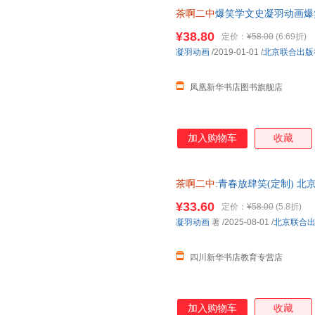
茶啊二中
爆笑学文史凝羽动画爆
¥38.80
定价：
¥58.00
(6.69折)
凝羽动画
/2019-01-01
/
北京联合出版
凤凰新华书店图书旗舰店
加入购物车
收藏
茶啊二中
:青春放肆笑(定制) 
货，85%城市次日达，团购优
¥33.60
定价：
¥58.00
(5.8折)
凝羽动画
著
/2025-08-01
/
北京联合
四川新华书店教育专营店
加入购物车
收藏