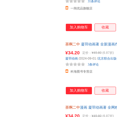
31条评论
一阅优品旗舰店
加入购物车
收藏
茶啊二中
凝羽动画著 全新漫画作
青春回忆，每个人都是自己青春
¥34.20
定价：
¥49.80
(6.87折)
凝羽动画
/2024-09-01
/
北京联合出版
3条评论
科海图书专营店
加入购物车
收藏
茶啊二中
漫画 凝羽动画著 全网粉
漫画作品 中小学生趣味爆笑校
¥34.20
定价：
¥49.80
(6.87折)