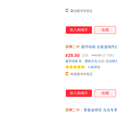
聚知图书专营店
加入购物车
收藏
茶啊二中
凝羽动画 全新漫画作
¥28.50
定价：
¥49.80
(5.73折)
凝羽动画
著，
磨铁文化
出品
/
北京联
31条评论
梓原图书专营店
加入购物车
收藏
茶啊二中
：青春放肆笑 当当专享
85%城市次日送达！