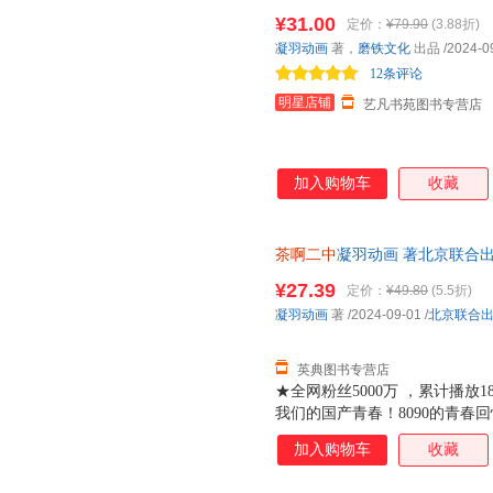
画实体书中二热血青春爆笑漫画
¥31.00
定价：
¥79.90
(3.88折)
凝羽动画
著，
磨铁文化
出品
/2024-0
12条评论
明星店铺
艺凡书苑图书专营店
加入购物车
收藏
茶啊二中
凝羽动画 著北京联合出版公
¥27.39
定价：
¥49.80
(5.5折)
凝羽动画
著
/2024-09-01
/
北京联合
英典图书专营店
★全网粉丝5000万 ，累计播放1
我们的国产青春！8090的青春
快乐又鲜活的人物，就像校园生
加入购物车
收藏
青春正当下，快乐没有售价！用
故事，带你回到笑得最大声的日