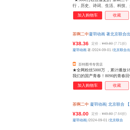
行，历史、诗词、生活、科技、
网打尽。★熬夜背的梗里都是知
加入购物车
收藏
进入了脑子！★你知道古代的游
春江水暖为什么是鸭先知而不是
的？好吃吗？穿越到古代，有什
茶啊二中
凝羽动画 著北京联合出版公
识都在这本书里，让你全方位读
¥38.36
定价：
¥49.80
(7.71折)
凝羽动画
著
/2024-09-01
/
北京联合
百特图书专营店
★全网粉丝5000万 ，累计播放1
我们的国产青春！8090的青春
快乐又鲜活的人物，就像校园生
加入购物车
收藏
青春正当下，快乐没有售价！用
故事，带你回到笑得最大声的日
茶啊二中
凝羽动画| 北京联合 
近发货
¥38.00
定价：
¥49.80
(7.64折)
凝羽动画|
/2024-09-01
/
北京联合