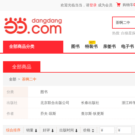
新
购物车
欢迎光临当当，请
登录
成为会员
窗
口
打
开
无
障
热搜:
白狼星
碍
师3
重建秦
说
全部商品分类
图书
特装书
亲签书
电子书
明
页
面,
按
全部商品
Ctrl
加
波
全部
>
茶啊二中
浪
键
分类
图书
打
开
出版社
北京联合出版公司
长春出版社
导
盲
作者
乔夫·琼斯
查尔斯·狄更斯
模
式
综合排序
销量
好评
出版时间
价格
-