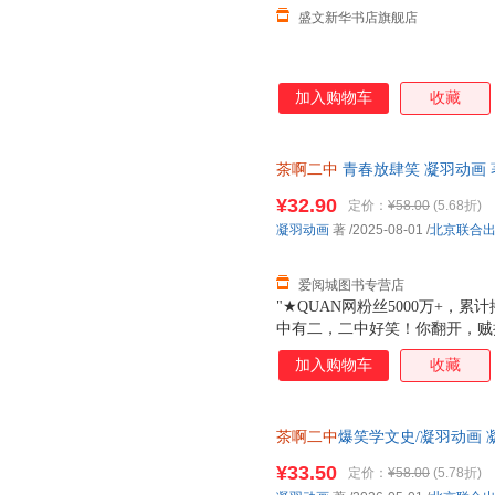
盛文新华书店旗舰店
加入购物车
收藏
茶啊二中
青春放肆笑 凝羽动画 
近发货，85%城市次日达，团
¥32.90
定价：
¥58.00
(5.68折)
凝羽动画
著
/2025-08-01
/
北京联合
爱阅城图书专营店
"★QUAN网粉丝5000万+，
中有二，二中好笑！你翻开，贼
二中的同学各个天赋拉满，处处
加入购物车
收藏
自己青春的主角。跟着本书，在
体验茶啊二中的生活。★新增多
发型？给王强画身体？哄刘若琳
茶啊二中
爆笑学文史/凝羽动画 
版，多仓就近发货，85%城市
¥33.50
定价：
¥58.00
(5.78折)