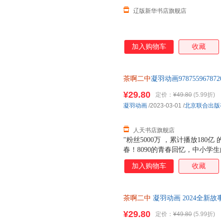
辽版新华书店旗舰店
加入购物车
收藏
茶啊二中
凝羽动画97875596
店 正版图书保证质量 七天无理
¥29.80
定价：
¥49.80
(5.99折)
凝羽动画
/2023-03-01
/
北京联合出版
人天书店旗舰店
"粉丝5000万 ，累计播放18
春！8090的青春回忆，中小学
物，像校园生活的我们，每个人
加入购物车
收藏
有售价！用漫画传递快乐的力量
声的日子。 "
茶啊二中
凝羽动画 2024全新故
漫画书籍国漫动漫 磨铁图书 正
¥29.80
定价：
¥49.80
(5.99折)
城市次日达，团购优惠咨询在线