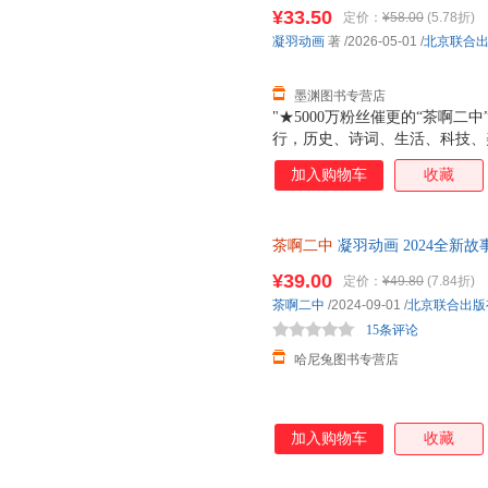
85%城市次日达，团购优惠咨询
¥33.50
定价：
¥58.00
(5.78折)
凝羽动画
著
/2026-05-01
/
北京联合
墨渊图书专营店
"★5000万粉丝催更的“茶啊
行，历史、诗词、生活、科技、
网打尽。★熬夜背的梗里都是知
加入购物车
收藏
进入了脑子！★你知道古代的游
春江水暖为什么是鸭先知而不是
的？好吃吗？穿越到古代，有什
茶啊二中
凝羽动画 2024全新故
识都在这本书里，让你全方位读
漫画书籍国漫动漫正版包邮当当
¥39.00
定价：
¥49.80
(7.84折)
茶啊二中
/2024-09-01
/
北京联合出版
15条评论
哈尼兔图书专营店
加入购物车
收藏