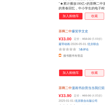
"★累计播放180亿+的茶啊二中
的青春回忆，中小学生的电子榨
像校园生活的我们，每个人都是
加入购物车
收藏
售价！用漫画传递快乐的力量！ 
大声的日子。 "
茶啊二中
爆笑学文史
¥33.00
定价：
¥58.00
(5.69折)
凝羽动画
/2026-05-01
/
北京联合
5条评论
搜书图书专营店
加入购物车
收藏
茶啊二中
漫画书自营当当我们笑得
播放180亿+的电影
茶啊二中
漫画
¥33.90
定价：
¥69.90
(4.85折)
2025-01-01
/
北京联合出版公司