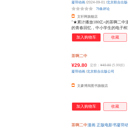
凝羽动画
/2024-09-01
/
北京联合出版
79条评论
文轩网旗舰店
"★累计播放180亿+的茶啊二中
的青春回忆，中小学生的电子榨
像校园生活的我们，每个人都是
加入购物车
收藏
售价！用漫画传递快乐的力量！ 
大声的日子。 "
茶啊二中
¥29.80
定价：
¥49.80
(5.99折)
凝羽动画
/
北京联合出版公司
文豪博阅图书旗舰店
加入购物车
收藏
茶啊二中
漫画 正版电影书凝羽动