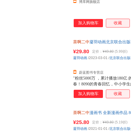
博库网旗舰店
加入购物车
收藏
茶啊二中
凝羽动画北京联合出版有限
质量 七天无理由退货让您购物
¥29.80
定价：
¥49.80
(5.99折)
凝羽动画
/2023-03-01
/
北京联合出版
蔚蓝图书专营店
"粉丝5000万 ，累计播放18
春！8090的青春回忆，中小学
物，像校园生活的我们，每个人
加入购物车
收藏
有售价！用漫画传递快乐的力量
声的日子。 "
茶啊二中
漫画书 全新漫画作品 
校园漫画书 正版书籍
¥25.80
定价：
¥49.80
(5.19折)
凝羽动画
/2021-01-01
/
北京联合出版