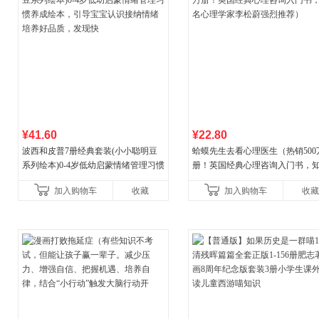
¥41.60
¥22.80
波西和皮普7册经典套装(小小聪明豆
蛤蟆先生去看心理医生（热销500
系列绘本)0-4岁低幼启蒙情绪管理习惯
册！英国经典心理咨询入门书，
养成绘本，引导宝宝认识接纳情绪培
心理学家李松蔚强烈推荐）
加入购物车
收藏
加入购物车
收藏
养好品质，发现快