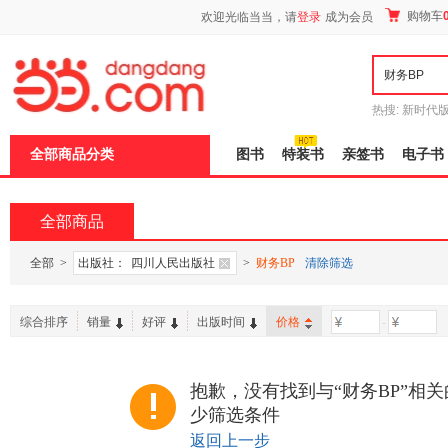
新
购物车
欢迎光临当当，请
登录
成为会员
窗
口
打
开
无
障
热搜:
新时代
碍
有兽焉全集
说
全部商品分类
图书
特装书
亲签书
电子书
明
页
面,
按
全部商品
Ctrl
加
波
全部
>
出版社：
四川人民出版社
>
财务BP
清除筛选
浪
键
打
综合排序
销量
好评
出版时间
价格
-
开
导
盲
模
抱歉，没有找到与“财务BP”相
式
少筛选条件
返回上一步