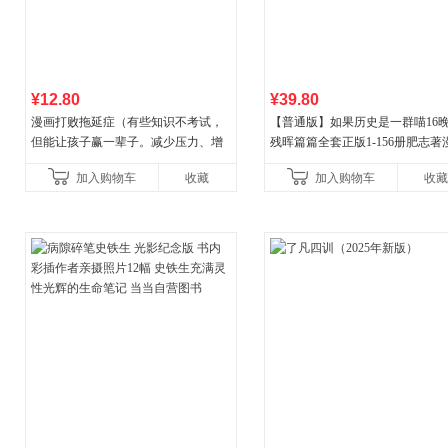
¥12.80
¥39.80
漫画打败拖延症（有些知识不考试，
【普通版】如果历史是一群喵16
但能让孩子赢一辈子。减少压力、增
残晖篇篇全套正版1-156册肥志著
强自信、把握机遇、培养自律，结
8周年纪念版套装3册小学生课外
加入购物车
收藏
加入购物车
收藏
合“小行动”触发大脑行动开
儿童西游喵知识