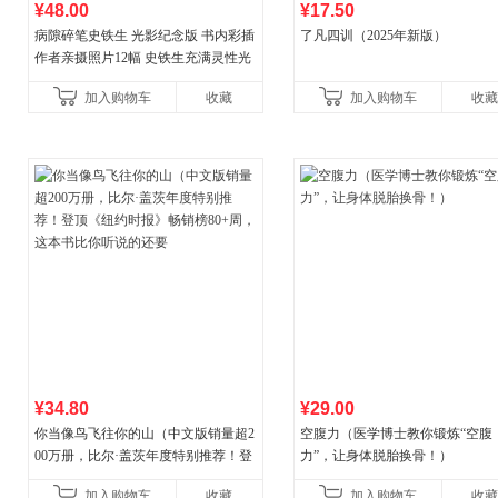
¥48.00
¥17.50
病隙碎笔史铁生 光影纪念版 书内彩插
了凡四训（2025年新版）
作者亲摄照片12幅 史铁生充满灵性光
辉的生命笔记 当当自营图书
加入购物车
收藏
加入购物车
收藏
¥34.80
¥29.00
你当像鸟飞往你的山（中文版销量超2
空腹力（医学博士教你锻炼“空腹
00万册，比尔·盖茨年度特别推荐！登
力”，让身体脱胎换骨！）
顶《纽约时报》畅销榜80+周，这本书
加入购物车
收藏
加入购物车
收藏