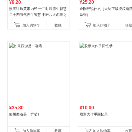
¥9.20
¥25.20
漫画讲透黄帝内经 十二时辰养生智慧
金刚经说什么（大陆正版授权南
二十四节气养生智慧 中医八大名著之
系列）
一养生图解 皇帝内经漫画版原版
加入购物车
收藏
加入购物车
收藏
¥35.80
¥10.00
如果西游是一群喵1
股票大作手回忆录
加入购物车
收藏
加入购物车
收藏