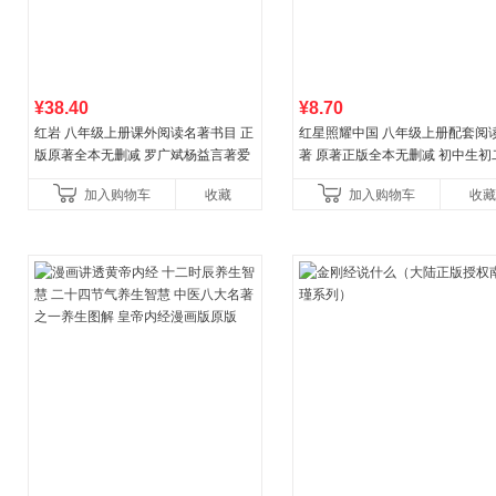
¥38.40
¥8.70
红岩 八年级上册课外阅读名著书目 正
红星照耀中国 八年级上册配套阅
版原著全本无删减 罗广斌杨益言著爱
著 原著正版全本无删减 初中生初
国主义红色经典书籍初中生课外书中
外阅读
加入购物车
收藏
加入购物车
收藏
国青年出版社