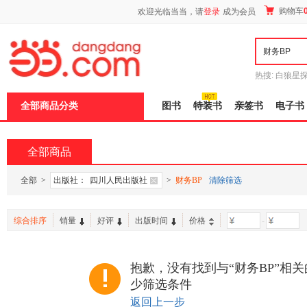
新
购物车
欢迎光临当当，请
登录
成为会员
窗
口
打
开
无
障
热搜:
白狼星
碍
师3
重建秦
说
全部商品分类
图书
特装书
亲签书
电子书
明
页
面,
按
全部商品
Ctrl
加
波
全部
>
出版社：
四川人民出版社
>
财务BP
清除筛选
浪
键
打
综合排序
销量
好评
出版时间
价格
-
开
导
盲
模
抱歉，没有找到与“财务BP”相
式
少筛选条件
返回上一步