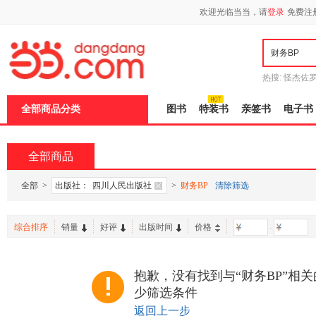
欢迎光临当当，请
登录
免费注
热搜:
怪杰佐
谎
吾辈如神
全部商品分类
图书
特装书
亲签书
电子书
全部商品
全部
>
出版社：
四川人民出版社
>
财务BP
清除筛选
综合排序
销量
好评
出版时间
价格
-
抱歉，没有找到与“财务BP”相
少筛选条件
返回上一步