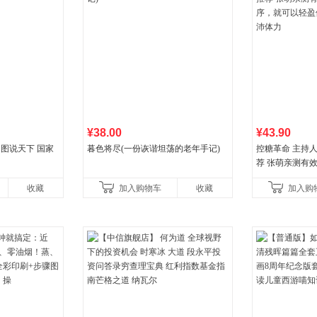
¥38.00
¥43.90
 图说天下 国家
暮色将尽(一份诙谐坦荡的老年手记)
控糖革命 主持
荐 张萌亲测有
就可以轻盈体态
收藏
加入购物车
收藏
加入购
力