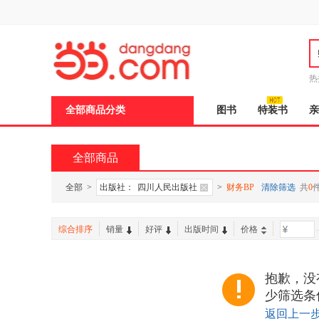
新
窗
口
打
开
无
障
热
碍
说
全部商品分类
图书
特装书
亲
明
页
面,
按
全部商品
Ctrl
加
波
全部
>
出版社：
四川人民出版社
>
财务BP
清除筛选
共
0
浪
键
打
综合排序
销量
好评
出版时间
价格
-
开
导
盲
模
抱歉，没
式
少筛选条
返回上一