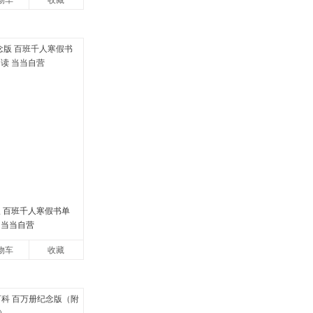
物车
收藏
版 百班千人寒假书单
 当当自营
物车
收藏