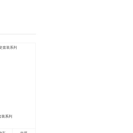
具
品
外
品
讯
音
公
器
套装系列