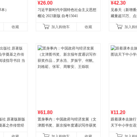
¥26.00
¥42.30
译本）
习近平新时代中国特色社会主义思想
见春天（新增番
概论 2023新版 自考15041
藏量超35万、
气作者 纵虎嗅
收藏
加入购物车
收藏
加入购
¥61.80
¥11.20
版社 原著版新版
置身事内：中国政府与经济发展（文
跟着课本去旅行
奠基之作传世经
津图书奖、新京报年度通识写作获奖
天下中小学生语
指导书目 当当自
作品，罗永浩、罗振宇、何帆、刘格
收藏
加入购物车
收藏
加入购