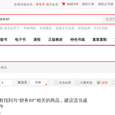
购物车
0
我的订单
我的云书房
欢迎光临当当，请
登录
成为会员
全部
全部分
搜:
怪杰佐罗力
早春晴朗
全球通史
死者从不说谎
吾辈如神
9.9元包邮
尾品汇
图书
签书
电子书
课程
正版教材
特色书城
童装童鞋
电子书
音像
影视
时尚美
件商品
母婴用
玩具
配送至：
西藏
孕婴服
当当自营
只看有货
促销
童装童
特卖
预售
入驻商家
家居日
有找到与“财务BP”相关的商品，建议适当减
家具装
件
服装
步
鞋