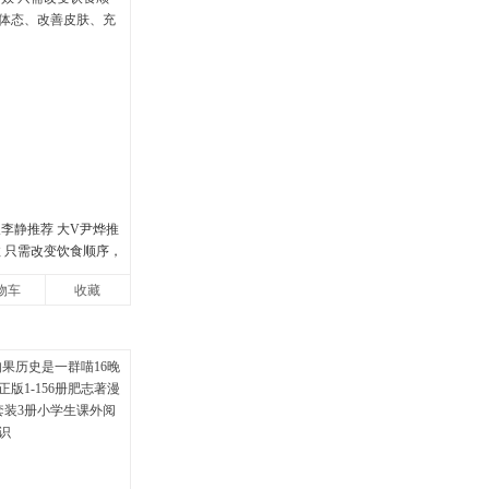
人李静推荐 大V尹烨推
效 只需改变饮食顺序，
、改善皮肤、充沛体
物车
收藏