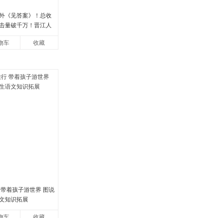
外《见答案》！总收
点击量破千万！晋江人
花 催泪之作！）
物车
收藏
 带着孩子游世界 图说
文知识拓展
物车
收藏