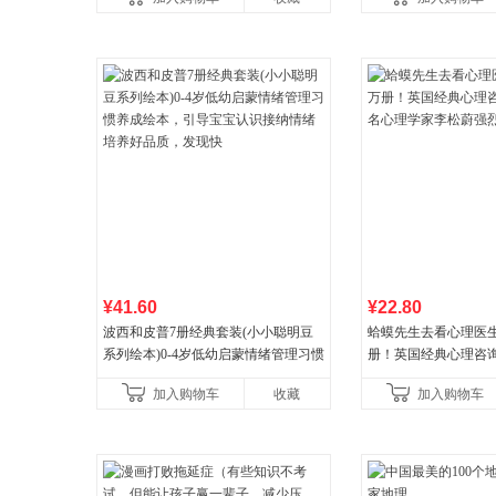
营
¥41.60
¥22.80
波西和皮普7册经典套装(小小聪明豆
蛤蟆先生去看心理医生
系列绘本)0-4岁低幼启蒙情绪管理习惯
册！英国经典心理咨
养成绘本，引导宝宝认识接纳情绪培
心理学家李松蔚强烈
加入购物车
收藏
加入购物车
养好品质，发现快