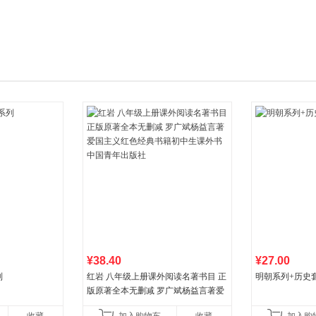
箱包皮
手表饰
运动户
汽车用
食品
手机通
数码影
电脑办
大家电
家用电
¥38.40
¥27.00
列
红岩 八年级上册课外阅读名著书目 正
明朝系列+历史
版原著全本无删减 罗广斌杨益言著爱
国主义红色经典书籍初中生课外书中