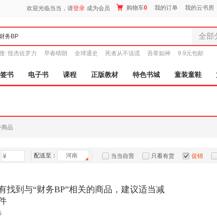
购物车
0
我的订单
我的云书房
欢迎光临当当，请
登录
成为会员
全部
全部分
搜:
怪杰佐罗力
早春晴朗
全球通史
死者从不说谎
吾辈如神
9.9元包邮
尾品汇
图书
签书
电子书
课程
正版教材
特色书城
童装童鞋
电子书
音像
影视
时尚美
件商品
母婴用
玩具
配送至：
河南
孕婴服
当当自营
只看有货
促销
童装童
特卖
预售
入驻商家
家居日
有找到与“财务BP”相关的商品，建议适当减
家具装
件
服装
步
鞋