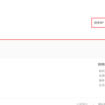
购物
购买
发票
服务
会员
公司简介
|
网站