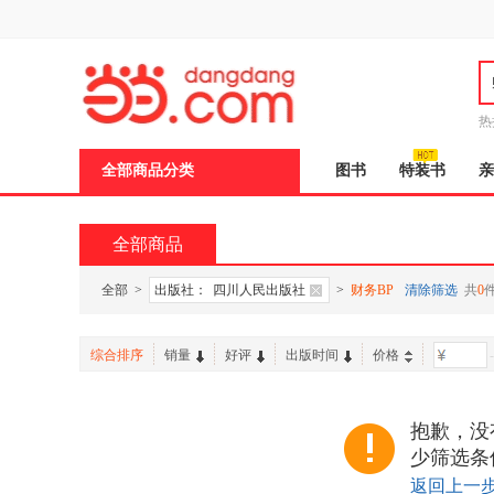
新
窗
口
打
开
无
障
热
碍
说
全部商品分类
图书
特装书
亲
明
页
面,
按
全部商品
Ctrl
加
波
全部
>
出版社：
四川人民出版社
>
财务BP
清除筛选
共
0
浪
键
打
综合排序
销量
好评
出版时间
价格
-
开
导
盲
模
抱歉，没
式
少筛选条
返回上一