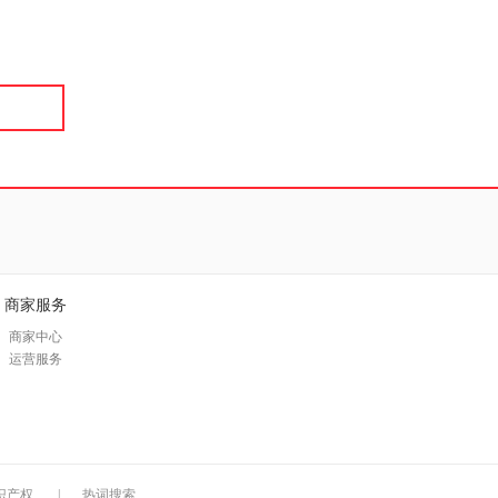
具
品
外
品
讯
音
公
器
商家服务
商家中心
运营服务
识产权
|
热词搜索