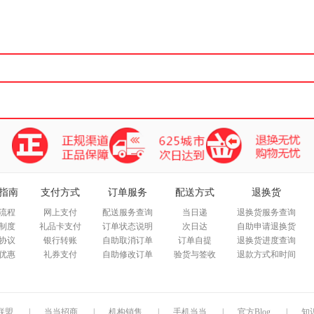
箱包皮
手表饰
运动户
汽车用
食品
手机通
数码影
电脑办
大家电
家用电
指南
支付方式
订单服务
配送方式
退换货
流程
网上支付
配送服务查询
当日递
退换货服务查询
制度
礼品卡支付
订单状态说明
次日达
自助申请退换货
协议
银行转账
自助取消订单
订单自提
退换货进度查询
优惠
礼券支付
自助修改订单
验货与签收
退款方式和时间
联盟
|
当当招商
|
机构销售
|
手机当当
|
官方Blog
|
知