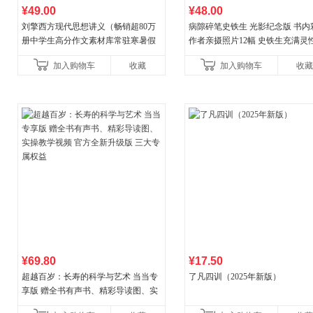
¥49.00
¥48.00
刘擎西方现代思想讲义（畅销超80万
病隙碎笔史铁生 光影纪念版 书内
册中学生高分作文素材库常驻寒暑假
作者亲摄照片12幅 史铁生充满灵
阅读书单，奇葩说导师刘擎经典之作
辉的生命笔记 当当自营图书
加入购物车
收藏
加入购物车
收藏
讲透西方思想史，哲学知
¥69.80
¥17.50
超越百岁：长寿的科学与艺术 当当专
了凡四训（2025年新版）
享版 赠全书有声书、精彩导读图、实
操教学视频 官方全新升级版 三大专属