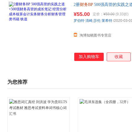
2册
财务BP
500强高管的实践之
核算会计实务财务分析财务管理
¥55.00
定价：
¥59.00
(9.33折)
罗伯特·清崎
,
莎伦·莱希特
/2020-03-0
淘博知晓图书专营店
加入购物车
收藏
为您推荐