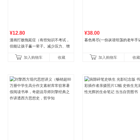
¥12.80
¥38.00
漫画打败拖延症（有些知识不考试，
暮色将尽(一份诙谐坦荡的老年手记
但能让孩子赢一辈子。减少压力、增
强自信、把握机遇、培养自律，结
加入购物车
收藏
加入购物车
收藏
合“小行动”触发大脑行动开