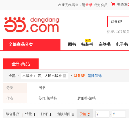
新
购物车
欢迎光临当当，请
登录
成为会员
窗
口
打
开
无
障
热搜:
白狼星
碍
师3
重建秦
说
全部商品分类
图书
特装书
亲签书
电子书
明
页
面,
按
全部商品
Ctrl
加
波
全部
>
出版社：
四川人民出版社
>
财务BP
清除筛选
浪
键
分类
图书
打
开
作者
莎伦·莱希特
罗伯特·清崎
导
盲
模
综合排序
销量
好评
出版时间
价格
-
式