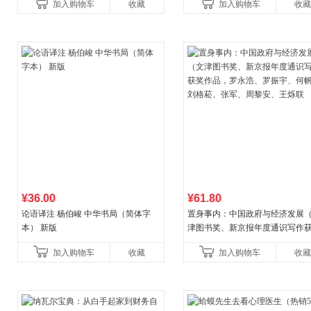
加入购物车
收藏
加入购物车
收藏
¥36.00
¥61.80
论语译注 杨伯峻 中华书局（简体字
置身事内：中国政府与经济发展
本） 新版
津图书奖、新京报年度通识写作
作品，罗永浩、罗振宇、何帆、
加入购物车
收藏
加入购物车
收藏
菘、张军、周黎安、王烁联