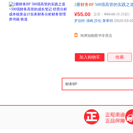
2册
财务BP
500强高管的实践之
核算会计实务财务分析财务管理
¥55.00
定价：
¥59.00
(9.33折)
罗伯特·清崎
,
莎伦·莱希特
/2020-03-0
淘博知晓图书专营店
加入购物车
收藏