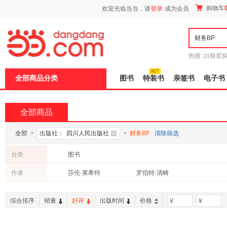
新
购物车
欢迎光临当当，请
登录
成为会员
窗
口
打
开
无
障
热搜:
白狼星
碍
师3
重建秦
说
全部商品分类
图书
特装书
亲签书
电子书
明
页
面,
按
全部商品
Ctrl
加
波
全部
>
出版社：
四川人民出版社
>
财务BP
清除筛选
浪
键
分类
图书
打
开
作者
莎伦·莱希特
罗伯特·清崎
导
盲
模
综合排序
销量
好评
出版时间
价格
-
式