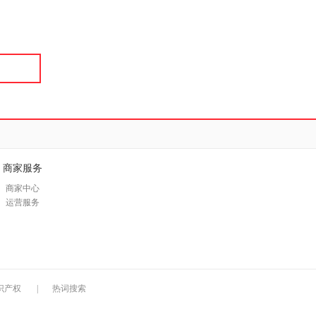
具
品
外
品
讯
音
公
器
商家服务
商家中心
运营服务
识产权
|
热词搜索