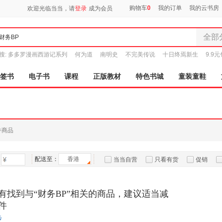
购物车
0
我的订单
我的云书房
欢迎光临当当，请
登录
成为会员
全部
全部分
搜:
多多罗漫画西游记系列
何为道
南明史
不完美传说
十日终焉新生
9.9
尾品汇
图书
签书
电子书
课程
正版教材
特色书城
童装童鞋
电子书
音像
影视
时尚美
件商品
母婴用
玩具
配送至：
香港
孕婴服
当当自营
只看有货
促销
童装童
特卖
预售
入驻商家
家居日
有找到与“财务BP”相关的商品，建议适当减
家具装
件
服装
步
鞋