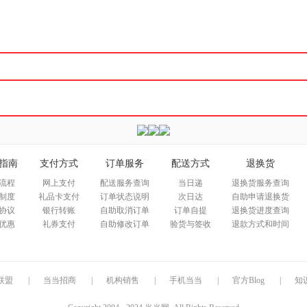
箱包皮
手表饰
运动户
汽车用
食品
手机通
数码影
电脑办
大家电
家用电
指南
支付方式
订单服务
配送方式
退换货
流程
网上支付
配送服务查询
当日递
退换货服务查询
制度
礼品卡支付
订单状态说明
次日达
自助申请退换货
协议
银行转账
自助取消订单
订单自提
退换货进度查询
优惠
礼券支付
自助修改订单
验货与签收
退款方式和时间
联盟
|
当当招商
|
机构销售
|
手机当当
|
官方Blog
|
知