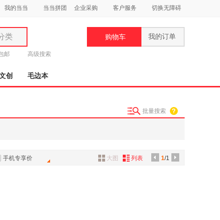
我的当当
当当拼团
企业采购
客户服务
切换无障碍
分类
我的订单
购物车
类
元包邮
高级搜索
文创
毛边本
批量搜索
妆
品
饰
手机专享价
大图
列表
1
/1
鞋
用
饰