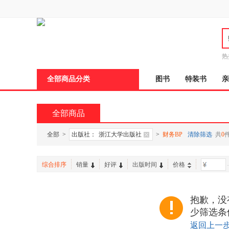
新
窗
口
打
开
无
障
热
碍
说
全部商品分类
图书
特装书
亲
明
页
面,
按
全部商品
Ctrl
加
波
全部
>
出版社：
浙江大学出版社
>
财务BP
清除筛选
共
0
浪
键
打
综合排序
销量
好评
出版时间
价格
-
开
导
盲
模
抱歉，没
式
少筛选条
返回上一