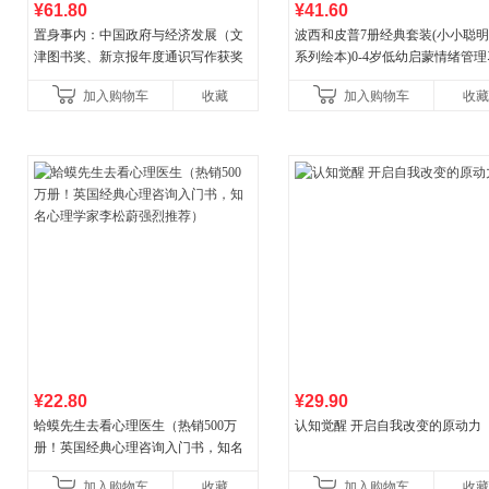
¥61.80
¥41.60
置身事内：中国政府与经济发展（文
波西和皮普7册经典套装(小小聪
津图书奖、新京报年度通识写作获奖
系列绘本)0-4岁低幼启蒙情绪管
作品，罗永浩、罗振宇、何帆、刘格
养成绘本，引导宝宝认识接纳情
加入购物车
收藏
加入购物车
收藏
菘、张军、周黎安、王烁联
养好品质，发现快
¥22.80
¥29.90
蛤蟆先生去看心理医生（热销500万
认知觉醒 开启自我改变的原动力
册！英国经典心理咨询入门书，知名
心理学家李松蔚强烈推荐）
加入购物车
收藏
加入购物车
收藏