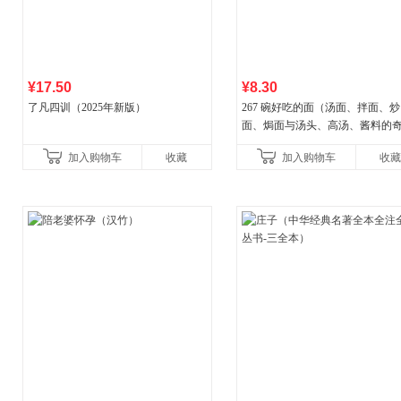
¥17.50
¥8.30
了凡四训（2025年新版）
267 碗好吃的面（汤面、拌面、炒
面、焗面与汤头、高汤、酱料的
组合，让你打开味蕾，感受面条
加入购物车
收藏
加入购物车
收藏
妙滋味！令人无法抗拒的