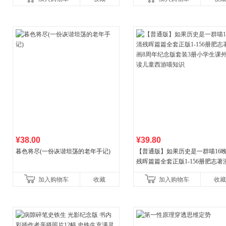
¥38.00
¥39.80
暮色将尽(一份诙谐坦荡的老年手记)
【普通版】如果历史是一群喵16
残晖篇篇全套正版1-156册肥志著
8周年纪念版套装3册小学生课外
加入购物车
收藏
加入购物车
收藏
儿童西游喵知识