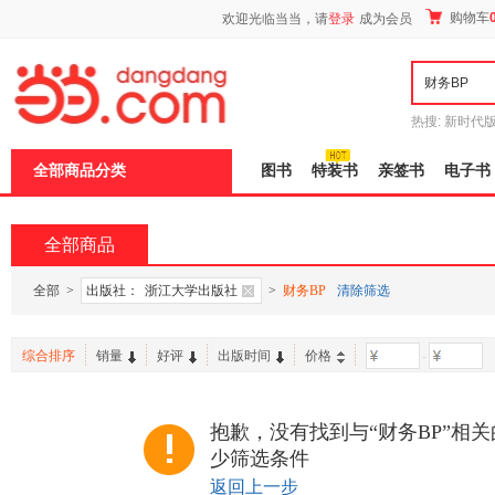
新
购物车
欢迎光临当当，请
登录
成为会员
窗
口
打
开
无
障
热搜:
新时代
碍
有兽焉全集
说
全部商品分类
图书
特装书
亲签书
电子书
明
页
面,
按
全部商品
Ctrl
加
波
全部
>
出版社：
浙江大学出版社
>
财务BP
清除筛选
浪
键
打
综合排序
销量
好评
出版时间
价格
-
开
导
盲
模
抱歉，没有找到与“财务BP”相
式
少筛选条件
返回上一步