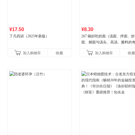
¥17.50
¥8.30
了凡四训（2025年新版）
267 碗好吃的面（汤面、拌面、炒
面、焗面与汤头、高汤、酱料的
组合，让你打开味蕾，感受面条
加入购物车
收藏
加入购物车
收藏
妙滋味！令人无法抗拒的