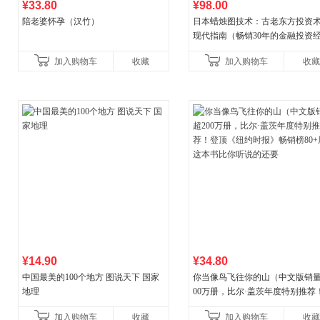
¥33.80
¥98.00
陪老婆怀孕（汉竹）
日本蜡烛图技术：古老东方投资
现代指南（畅销30年的金融投资
典！《华尔街日报》《洛杉矶时
加入购物车
收藏
加入购物车
收藏
《财富》重磅推荐！知名金
¥14.90
¥34.80
中国最美的100个地方 图说天下 国家
你当像鸟飞往你的山（中文版销量
地理
00万册，比尔·盖茨年度特别推荐
顶《纽约时报》畅销榜80+周，这
加入购物车
收藏
加入购物车
收藏