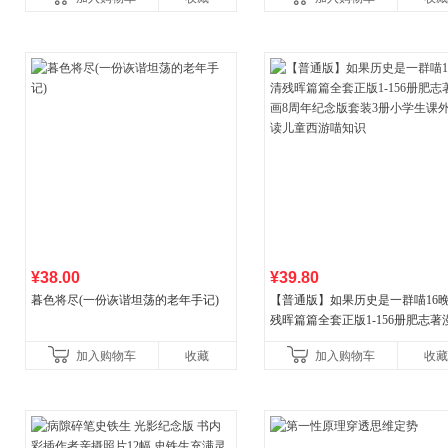
¥38.00
¥39.80
暮色将尽(一份诙谐坦荡的老年手记)
【普通版】如果历史是一群喵16
残晖篇篇全套正版1-156册肥志著
8周年纪念版套装3册小学生课外
加入购物车
收藏
加入购物车
收藏
儿童西游喵知识