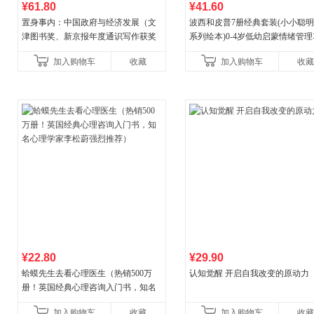
¥61.80
¥41.60
置身事内：中国政府与经济发展（文
波西和皮普7册经典套装(小小聪
津图书奖、新京报年度通识写作获奖
系列绘本)0-4岁低幼启蒙情绪管
作品，罗永浩、罗振宇、何帆、刘格
养成绘本，引导宝宝认识接纳情
加入购物车
收藏
加入购物车
收藏
菘、张军、周黎安、王烁联
养好品质，发现快
¥22.80
¥29.90
蛤蟆先生去看心理医生（热销500万
认知觉醒 开启自我改变的原动力
册！英国经典心理咨询入门书，知名
心理学家李松蔚强烈推荐）
加入购物车
收藏
加入购物车
收藏