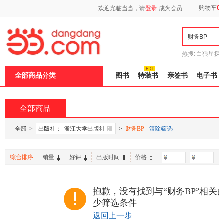
新
购物车
欢迎光临当当，请
登录
成为会员
窗
口
打
开
无
障
热搜:
白狼星
碍
师3
重建秦
说
全部商品分类
图书
特装书
亲签书
电子书
明
页
面,
按
全部商品
Ctrl
加
波
全部
>
出版社：
浙江大学出版社
>
财务BP
清除筛选
浪
键
打
综合排序
销量
好评
出版时间
价格
-
开
导
盲
模
抱歉，没有找到与“财务BP”相
式
少筛选条件
返回上一步