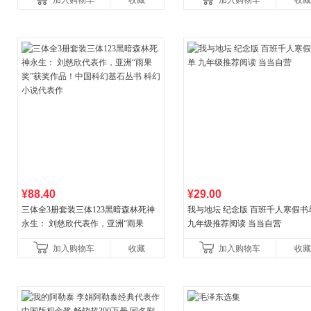
加入购物车
收藏
加入购物车
收藏
¥88.40
¥29.00
三体全3册套装三体123黑暗森林死神
我与地坛 纪念版 百班千人寒假书
永生： 刘慈欣代表作，亚洲“雨果
九年级推荐阅读 当当自营
奖”获奖作品！中国科幻基石丛书 科幻
加入购物车
收藏
加入购物车
收藏
小说代表作