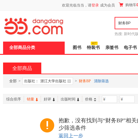
新
购物车
欢迎光临当当，请
登录
成为会员
窗
口
打
开
无
障
热搜:
新时代
碍
有兽焉全集
说
全部商品分类
图书
特装书
亲签书
电子书
明
页
面,
按
全部商品
Ctrl
加
波
全部
>
出版社：
浙江大学出版社
>
财务BP
清除筛选
浪
键
打
综合排序
销量
好评
出版时间
价格
-
开
导
盲
模
抱歉，没有找到与“财务BP”相
式
少筛选条件
返回上一步