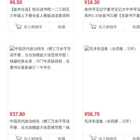
¥6.50
¥16.30
【版本任选】快乐读书吧一二三四五
泉州寻宝记宁夏寻宝记大中华寻
六年级上下册全套人教版读读童谣和
系列1-33全套书32册【含新书宁
儿歌小鲤鱼跳龙门和大人一起读中国
宝记】当当自营正版6-12岁新疆
加入购物车
收藏
加入购物车
收藏
古代寓言安徒生童话学生阅
广东福建河北黑
¥37.80
¥56.70
中国历代政治得失（赠三万余字导读
毛泽东选集（全四册，32开）
手册，当当加赠超大张思维导图！钱
穆经典名著，1977年原版授权，岳麓
加入购物车
收藏
加入购物车
收藏