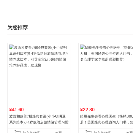
为您推荐
¥41.60
¥22.80
波西和皮普7册经典套装(小小聪明豆
蛤蟆先生去看心理医生（热销500
系列绘本)0-4岁低幼启蒙情绪管理习惯
册！英国经典心理咨询入门书，
养成绘本，引导宝宝认识接纳情绪培
心理学家李松蔚强烈推荐）