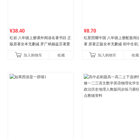
¥38.40
¥8.70
红岩 八年级上册课外阅读名著书目 正
红星照耀中国 八年级上册配套阅
版原著全本无删减 罗广斌杨益言著爱
著 原著正版全本无删减 初中生初
国主义红色经典书籍初中生课外书中
外阅读
加入购物车
收藏
加入购物车
收藏
国青年出版社