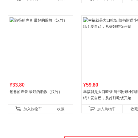
书社最新修订！中学生
¥33.80
¥59.80
爸爸的声音 最好的胎教（汉竹）
幸福就是大口吃饭 随书附赠小猫
纸！爱自己，从好好吃饭开始
加入购物车
收藏
加入购物车
收藏