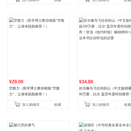
加入购物车
收藏
加入购物车
收藏
养好品质，发现快
¥29.00
¥34.80
空腹力（医学博士教你锻炼“空腹
你当像鸟飞往你的山（中文版销量
力”，让身体脱胎换骨！）
00万册，比尔·盖茨年度特别推荐
顶《纽约时报》畅销榜80+周，这
加入购物车
收藏
加入购物车
收藏
比你听说的还要