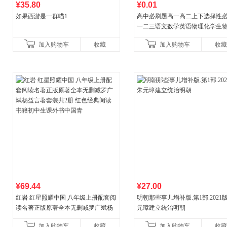
¥35.80
¥0.01
如果西游是一群喵1
高中必刷题高一高二上下选择性
一二三语文数学英语物理化学生
治历史地理人教版同步练习册狂k
加入购物车
收藏
加入购物车
收藏
教辅资料
¥69.44
¥27.00
红岩 红星照耀中国 八年级上册配套阅
明朝那些事儿增补版.第1部.2021版
读名著正版原著全本无删减罗广斌杨
元璋建立统治明朝
益言著套装共2册 红色经典阅读书籍
加入购物车
收藏
加入购物车
收藏