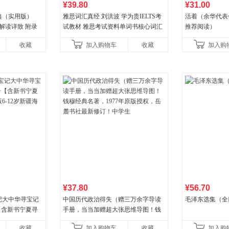
¥39.80
¥31.00
典（实用版）
雅思词汇真经 刘洪波 学为贵IELTS考
活着（余华代表
解读详致 附录
试教材 雅思考试资料单词书核心词汇
推荐阅读）
6666转6
书
收藏
加入购物车
收藏
加入购
¥37.80
¥56.70
记大中华寻宝记
中国历代政治得失（赠三万余字导读
毛泽东选集（全
册【含新书宁夏寻
手册，当当加赠超大张思维导图！钱
-12岁新疆海南
穆经典名著，1977年原版授权，岳麓
收藏
加入购物车
收藏
加入购