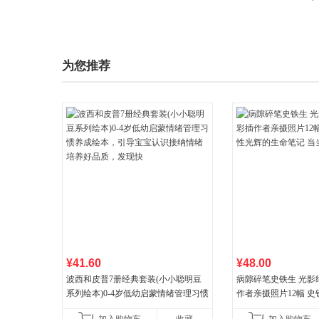
为您推荐
¥41.60
¥48.00
波西和皮普7册经典套装(小小聪明豆
病隙碎笔史铁生 光影
系列绘本)0-4岁低幼启蒙情绪管理习惯
作者亲摄照片12幅 
养成绘本，引导宝宝认识接纳情绪培
辉的生命笔记 当当自