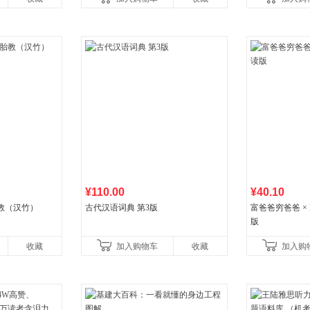
书社最新修订！中学生
¥110.00
¥40.10
教（汉竹）
古代汉语词典 第3版
富爸爸穷爸爸 × D
版
收藏
加入购物车
收藏
加入购