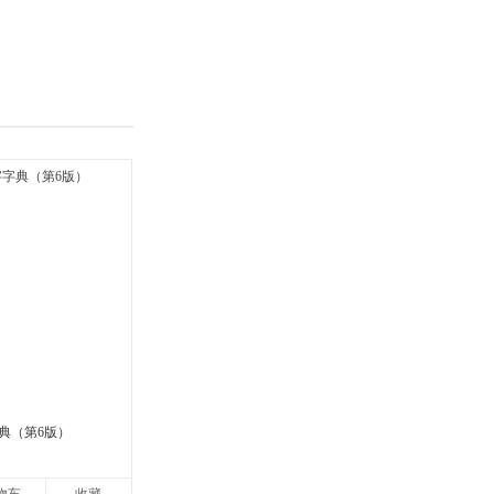
具
品
外
品
讯
音
公
器
典（第6版）