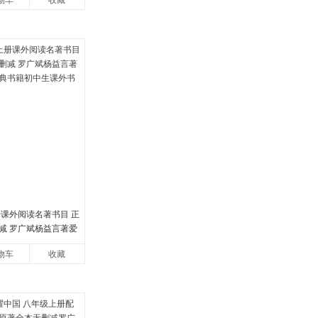
物车
收藏
册课外阅读名著书目 正
减 罗广斌杨益言著爱
书籍初中生课外书中
物车
收藏