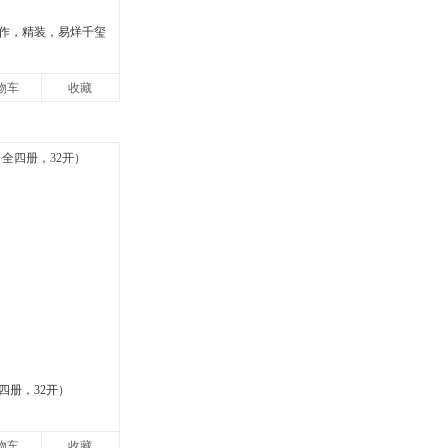
作，精装，易烊千玺
物车
收藏
四册，32开）
物车
收藏