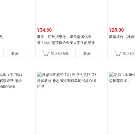
¥34.50
¥26.00
列
事实（用数据思考，避免情绪化决
苏东坡传（林语
策！比尔盖茨送给全美大学生的毕业
礼物！比尔盖茨逢人就推荐的热门大
收藏
加入购物车
收藏
加入购
书！）读客经管文库