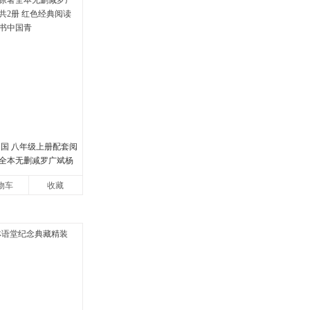
中国 八年级上册配套阅
全本无删减罗广斌杨
册 红色经典阅读书籍
物车
收藏
国青