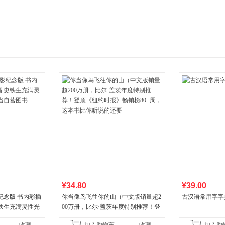
箱包皮
手表饰
运动户
汽车用
食品
手机通
数码影
电脑办
大家电
家用电
¥34.80
¥39.00
纪念版 书内彩插
你当像鸟飞往你的山（中文版销量超2
古汉语常用字字
史铁生充满灵性光
00万册，比尔·盖茨年度特别推荐！登
营图书
顶《纽约时报》畅销榜80+周，这本书