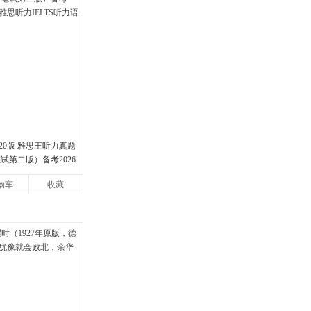
20版 雅思王听力真题
试第二版）备考2026
力IELTS听力语料库
物车
收藏