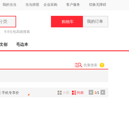
我的当当
当当拼团
企业采购
客户服务
切换无障碍
分类
我的订单
购物车
类
9.9元包
高级搜索
文创
毛边本
批量搜索
妆
品
饰
手机专享价
大图
列表
1
/1
鞋
用
饰