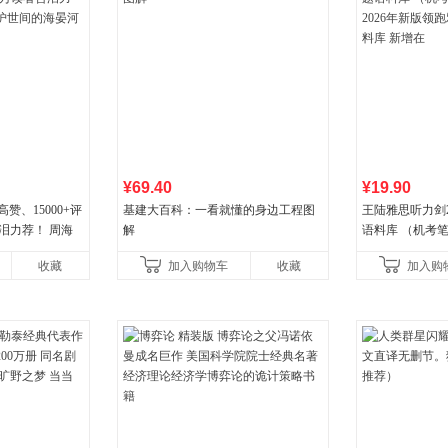
¥69.40
¥19.90
高赞、15000+评
基建大百科：一看就懂的身边工程图
王陆雅思听力剑
泪力荐！ 周海
解
语料库 （机考笔
海晏河清，我来
年新版领跑雅思听
收藏
加入购物车
收藏
加入购
新增在