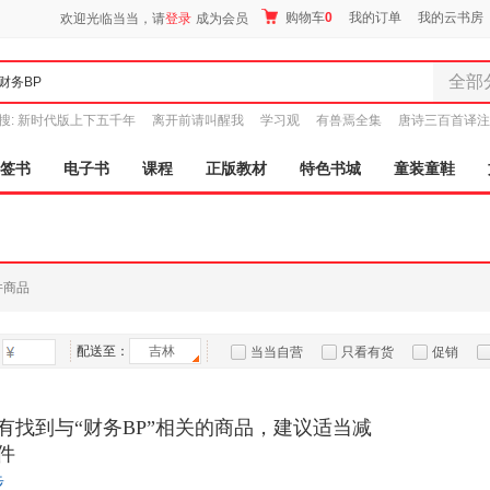
购物车
0
我的订单
我的云书房
欢迎光临当当，请
登录
成为会员
全部
全部分
搜:
新时代版上下五千年
离开前请叫醒我
学习观
有兽焉全集
唐诗三百首译注
尾品汇
图书
签书
电子书
课程
正版教材
特色书城
童装童鞋
电子书
音像
影视
时尚美
件商品
母婴用
玩具
配送至：
吉林
孕婴服
当当自营
只看有货
促销
童装童
特卖
预售
入驻商家
家居日
有找到与“财务BP”相关的商品，建议适当减
家具装
件
服装
步
鞋