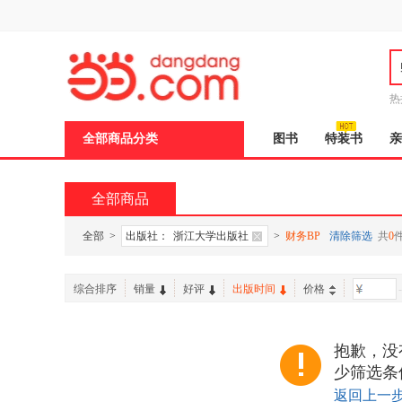
新
窗
口
打
开
无
障
热
碍
邮
说
全部商品分类
图书
特装书
亲
明
页
面,
按
全部商品
Ctrl
加
波
全部
>
出版社：
浙江大学出版社
>
财务BP
清除筛选
共
0
浪
键
打
综合排序
销量
好评
出版时间
价格
-
开
导
盲
模
抱歉，没
式
少筛选条
返回上一