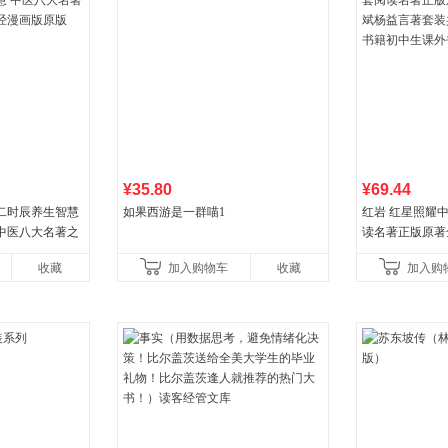
¥35.80
¥69.44
二时辰养生智慧
如果西游是一群喵1
红岩 红星照耀
中医八大名著之
读名著正版原著
漫画版原版
益言著套装共2
收藏
加入购物车
收藏
加入购
初中生课外书中