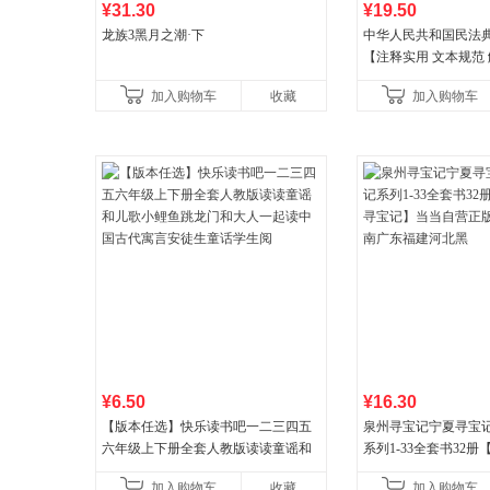
¥31.30
¥19.50
龙族3黑月之潮·下
中华人民共和国民法
【注释实用 文本规范 
丰富】团购电话:400106
加入购物车
收藏
加入购物车
¥6.50
¥16.30
【版本任选】快乐读书吧一二三四五
泉州寻宝记宁夏寻宝
六年级上下册全套人教版读读童谣和
系列1-33全套书32
儿歌小鲤鱼跳龙门和大人一起读中国
宝记】当当自营正版6
加入购物车
收藏
加入购物车