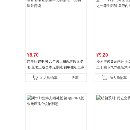
¥8.70
¥9.20
红星照耀中国 八年级上册配套阅读名
漫画讲透黄帝内经 十
著 原著正版全本无删减 初中生初二课
二十四节气养生智慧 
外阅读
一养生图解 皇帝内经
加入购物车
收藏
加入购物车