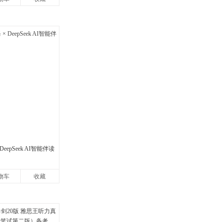
eepSeek AI智能伴读
物车
收藏