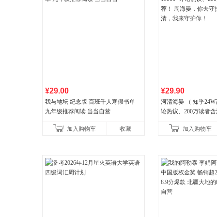
¥29.00
¥29.90
我与地坛 纪念版 百班千人寒假书单
河清海晏 （ 知乎24W
九年级推荐阅读 当当自营
论热议、200万读者含
晏，你去守护世间的
加入购物车
收藏
加入购物车
守护你！