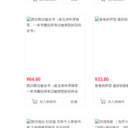
古代寓言安徒生童话学生阅
广东福建河北黑
¥64.60
¥33.80
西尔斯过敏全书（崔玉涛作序推荐，
爸爸的声音 最好的胎
一本书囊括所有过敏类型的百科全
书）
加入购物车
收藏
加入购物车