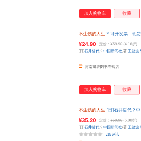
加入购物车
收藏
不生锈的人生
F 可开发票，现
¥24.90
定价：
¥59.90
(4.16折)
[日]
石井哲代
？
中国新闻社
,著
王健波
河南建农图书专营店
加入购物车
收藏
不生锈的人生
[日]石井哲代？中
华自营正版书籍】 正规电子发票
¥35.20
定价：
¥59.90
(5.88折)
[日]
石井哲代
？
中国新闻社
/著
王健波
2条评论