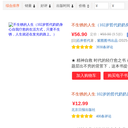
综合排序
销量
好评
出版时间
价格
-
不生锈的人生
（102岁哲代奶
就还在发光的路上。） “精神
¥56.90
定价：
¥59.90
(9.5折)
活；没有鸡汤，只有温柔的真实
[日]
石井哲代
著，
紫图图书出品
/2025
人生只要不生锈，我们就还在发
3930条评论
★ 精神自救 时代的轻疗愈之书 
题层出不穷的背景下，这本书提
口号，而是通过一个102岁奶
加入购物车
购买电子书
勇气。 对年轻人，它是一种未来
冲的 心理茶饮 ； 对老年人，它
角 日记体，有亲切感又很上头
不生锈的人生
:102岁的哲代奶
人的朋友圈：今天煮了黑豆、种
在 说教 ，而是在 生活 ，这比
¥12.99
录，慢慢读，向前走 1.我要做
北京日报出版社
了。 3.愿望很多，是我还在期
400条评论
跑。 5.凡事有两面