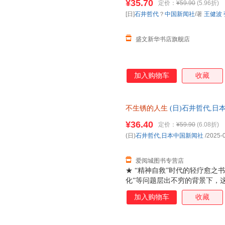
¥35.70
定价：
¥59.90
(5.96折)
[日]
石井哲代
？
中国新闻社
/著
王健波
盛文新华书店旗舰店
加入购物车
收藏
不生锈的人生
(日)石井哲代,日
版社 新华书店正版，多仓就近
¥36.40
定价：
¥59.90
(6.08折)
服！
(日)
石井哲代
,
日本中国新闻社
/2025-
爱阅城图书专营店
★ “精神自救”时代的轻疗愈之书
化”等问题层出不穷的背景下，
——不是喊口号，而是通过一个
加入购物车
收藏
坚定的生活勇气。对年轻人，它
一种情绪缓冲的“心理茶饮”；
明”。★ 奶奶视角+日记体，