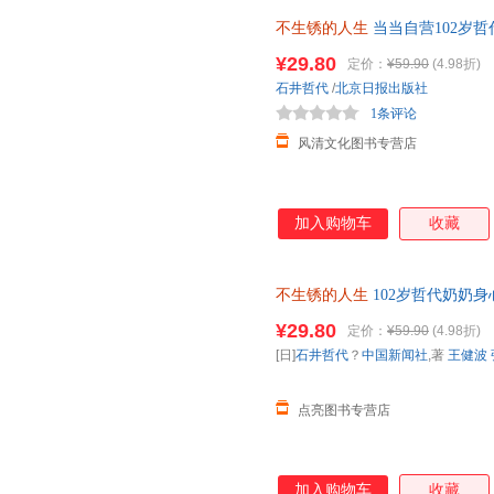
不生锈的人生
当当自营102岁
人生就还在发光的路上 团购优
¥29.80
定价：
¥59.90
(4.98折)
石井哲代
/
北京日报出版社
1条评论
风清文化图书专营店
加入购物车
收藏
不生锈的人生
102岁哲代奶奶
就还在发光的路上
¥29.80
定价：
¥59.90
(4.98折)
[日]
石井哲代
？
中国新闻社
,著
王健波
点亮图书专营店
加入购物车
收藏