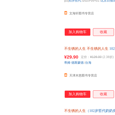
[日]
石井哲代
/2025-05-01
/
北京日报
文海轩图书专营店
加入购物车
收藏
不生锈的人生
不生锈的人生
1
不生锈，人生就还在发光的路 9787
¥29.90
定价：
¥126.00
(2.38折)
蒂姆·德斯蒙德
/
台海
天津木悠图书专营店
加入购物车
收藏
不生锈的人生
（102岁哲代奶