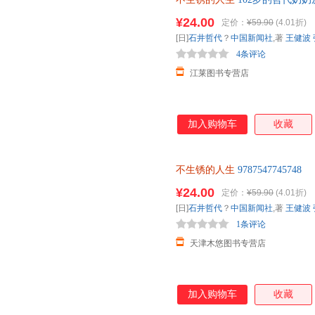
自己喜欢的方式自在温暖变老 北
¥24.00
定价：
¥59.90
(4.01折)
客服有优惠
[日]
石井哲代
？
中国新闻社
,著
王健波
4条评论
江莱图书专营店
加入购物车
收藏
不生锈的人生
9787547745748
¥24.00
定价：
¥59.90
(4.01折)
[日]
石井哲代
？
中国新闻社
,著
王健波
1条评论
天津木悠图书专营店
加入购物车
收藏