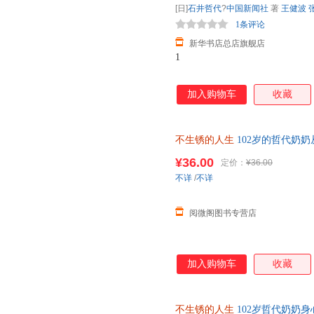
[日]
石井哲代
?
中国新闻社
著
王健波
1条评论
新华书店总店旗舰店
1
加入购物车
收藏
不生锈的人生
102岁的哲代奶
自己喜欢的方式自在温暖变老 9787
¥36.00
定价：
¥36.00
不详
/
不详
阅微阁图书专营店
加入购物车
收藏
不生锈的人生
102岁哲代奶奶