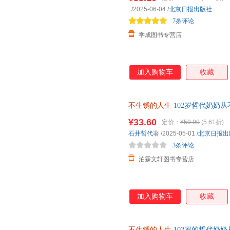
.
/2025-06-04
/
北京日报出版社
7条评论
学成图书专营店
加入购物车
收藏
不生锈的人生
102岁哲代奶奶
变老吃得香笑得多日子就长长的
¥33.60
定价：
¥59.90
(5.61折)
石井哲代
著
/2025-05-01
/
北京日报出
3条评论
泊霖文轩图书专营店
加入购物车
收藏
不生锈的人生
102岁的哲代奶