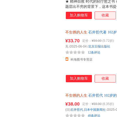
★ 精神自救 时代的轻疗愈之书 
题层出不穷的背景下，这本书提
口号，而是通过一个102岁奶
加入购物车
收藏
勇气。 对年轻人，它是一种未来
冲的 心理茶饮 ； 对老年人，它
角 日记体，有亲切感又很上头
不生锈的人生
石井哲代著 10
人的朋友圈：今天煮了黑豆、种
锈 人生就还在发光的路上 奶奶
在 说教 ，而是在 生活 ，这比
¥33.70
定价：
¥59.00
(5.72折)
录，慢慢读，向前走 1.我要做
无
/2025-06-04
/
北京日报出版社
3.愿望很多，是我还在期待生活的
12条评论
凡事有两面，
科海图书专营店
加入购物车
收藏
不生锈的人生
石井哲代 102岁
之书 奶奶视角+日记体有亲切感
¥38.00
定价：
¥59.90
(6.35折)
货，85%城市次日达，团购优
(日)
石井哲代
,
日本中国新闻社
/2025-
49条评论