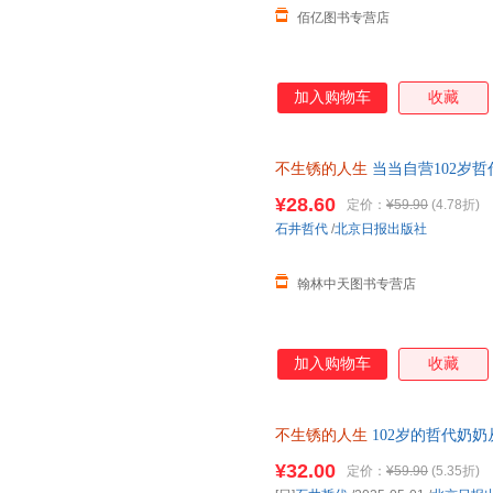
佰亿图书专营店
加入购物车
收藏
不生锈的人生
当当自营102岁
人生就还在发光的路上
¥28.60
定价：
¥59.90
(4.78折)
石井哲代
/
北京日报出版社
翰林中天图书专营店
加入购物车
收藏
不生锈的人生
102岁的哲代奶
学书 减缓焦虑内耗 “精神自救
¥32.00
定价：
¥59.90
(5.35折)