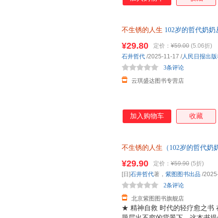
不生锈的人生
102岁的哲代奶
自己喜欢的方式自在温暖变老
¥29.80
定价：
¥59.00
(5.06折)
石井哲代
/2025-11-17
/
人民日报出版
3条评论
云琪盛达图书专营店
加入购物车
收藏
不生锈的人生
（102岁的哲代奶
只要不生锈，我们就还在发光的
¥29.90
定价：
¥59.90
(5折)
[日]
石井哲代
著，
紫图图书出品
/2025
2条评论
北京紫图图书旗舰店
★ 精神自救 时代的轻疗愈之书 
题层出不穷的背景下，这本书提