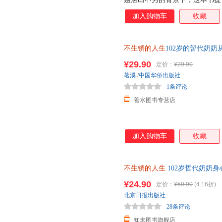
口号，而是通过一个102岁奶
加入购物车
收藏
勇气。 对年轻人，它是一种未来
冲的 心理茶饮 ； 对老年人，它
角 日记体，有亲切感又很上头
不生锈的人生
102岁的暂代奶
人的朋友圈：今天煮了黑豆、种
己喜欢的方式自在温暖变老北京
在 说教 ，而是在 生活 ，这比
¥29.90
定价：
¥29.90
帮助请联系客服】
录，慢慢读，向前走 1.我要做
茗溪
/
中国华侨出版社
了。 3.愿望很多，是我还在期
1条评论
跑。 5.凡事有两面
善水图书专营店
加入购物车
收藏
不生锈的人生
102岁哲代奶奶
在发光的路上 当当自营
¥24.90
定价：
¥59.90
(4.16折)
北京日报出版社
28条评论
知未图书旗舰店