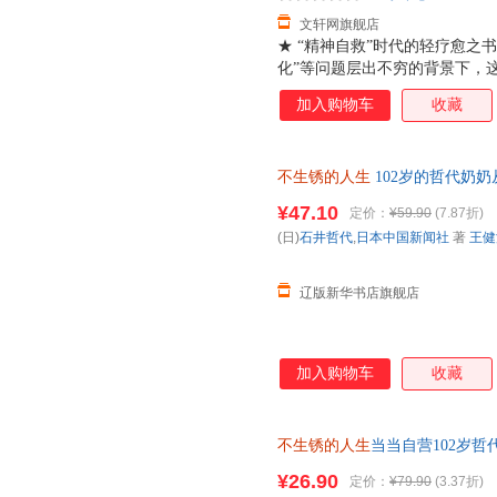
文轩网旗舰店
★ “精神自救”时代的轻疗愈之书
化”等问题层出不穷的背景下，
——不是喊口号，而是通过一个
加入购物车
收藏
坚定的生活勇气。对年轻人，它
一种情绪缓冲的“心理茶饮”；
明”。★ 奶奶视角+日记体，
不生锈的人生
102岁的哲代奶奶
在翻一个百岁老人的朋友圈：今
王健波,张晶 译 9787547745
封感谢信……她不是在“说教”，
¥47.10
定价：
¥59.90
(7.87折)
★ 哲代奶奶金句语录，慢慢读
(日)
石井哲代
,
日本中国新闻社
著
王健
点，心就亮起来了。3愿望很多
疾病也
辽版新华书店旗舰店
加入购物车
收藏
不生锈的人生
当当自营102岁
¥26.90
定价：
¥79.90
(3.37折)