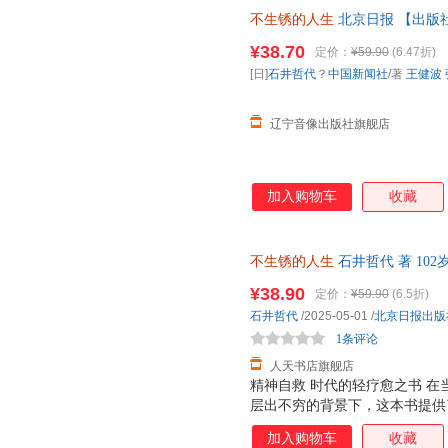
不生锈的人生
北京日报 【出版
¥38.70
定价：
¥59.90
(6.47折)
[日]
石井哲代
？
中国新闻社
/著
王健波
辽宁音像出版社旗舰店
加入购物车
收藏
不生锈的人生
石井哲代 著 1
生锈，人生就还在发光的路上。
¥38.90
定价：
¥59.90
(6.5折)
无忧
石井哲代
/2025-05-01
/
北京日报出版
1条评论
人天书店旗舰店
精神自救 时代的轻疗愈之书 在当
层出不穷的背景下，这本书提供
而是通过一个102岁奶奶的真实
加入购物车
收藏
年轻人，它是一种未来图景的 重