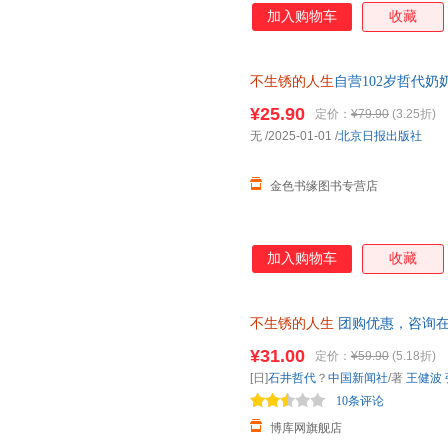
加入购物车
收藏
不生锈的人生
自营102岁哲代
¥25.90
定价：
¥79.90
(3.25折)
无
/2025-01-01
/
北京日报出版社
金色书缘图书专营店
加入购物车
收藏
不生锈的人生
团购优惠，咨询
¥31.00
定价：
¥59.90
(5.18折)
[日]
石井哲代
？
中国新闻社
/著
王健波
10条评论
博库网旗舰店