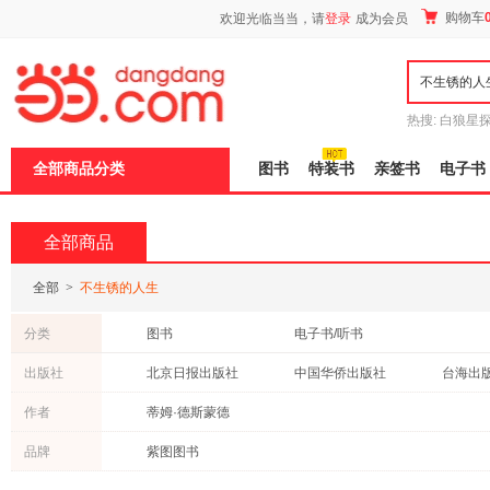
新
购物车
欢迎光临当当，请
登录
成为会员
窗
口
打
开
无
障
热搜:
白狼星
碍
师3
重建秦
说
全部商品分类
图书
特装书
亲签书
电子书
明
页
面,
按
全部商品
Ctrl
加
波
全部
>
不生锈的人生
浪
键
分类
图书
电子书/听书
打
开
出版社
北京日报出版社
中国华侨出版社
台海出
导
盲
北京出版社
作者
蒂姆·德斯蒙德
模
式
品牌
紫图图书