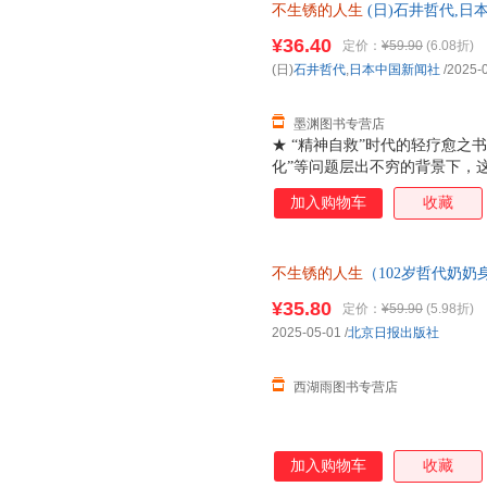
不生锈的人生
(日)石井哲代,日
在翻一个百岁老人的朋友圈：今
版，多仓就近发货，85%城市
封感谢信……她不是在“说教”，
¥36.40
定价：
¥59.90
(6.08折)
★ 哲代奶奶金句语录，慢慢读
(日)
石井哲代
,
日本中国新闻社
/2025-
点，心就亮起来了。3愿望很多
疾病也
墨渊图书专营店
★ “精神自救”时代的轻疗愈之书
化”等问题层出不穷的背景下，
——不是喊口号，而是通过一个
加入购物车
收藏
坚定的生活勇气。对年轻人，它
一种情绪缓冲的“心理茶饮”；
明”。★ 奶奶视角+日记体，
不生锈的人生
（102岁哲代奶
在翻一个百岁老人的朋友圈：今
就还在发光的路上。）当当自营
封感谢信……她不是在“说教”，
¥35.80
定价：
¥59.90
(5.98折)
★ 哲代奶奶金句语录，慢慢读
2025-05-01
/
北京日报出版社
点，心就亮起来了。3愿望很多
疾病也
西湖雨图书专营店
加入购物车
收藏