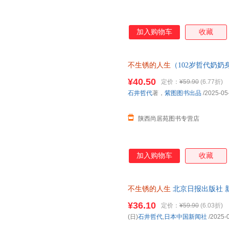
加入购物车
收藏
不生锈的人生
（102岁哲代奶
就还在发光的路上。）＜优选包
¥40.50
定价：
¥59.90
(6.77折)
石井哲代
著，
紫图图书出品
/2025-05
陕西尚居苑图书专营店
加入购物车
收藏
不生锈的人生
北京日报出版社 
达，团购优惠咨询在线客服！
¥36.10
定价：
¥59.90
(6.03折)
(日)
石井哲代
,
日本中国新闻社
/2025-