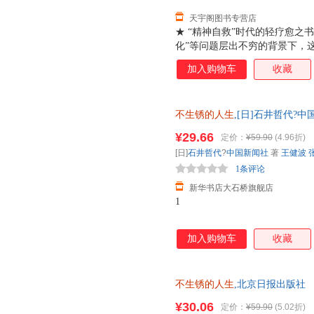
天宇阁图书专营店
★ “精神自救”时代的轻疗愈之书
化”等问题层出不穷的背景下，
——不是喊口号，而是通过一个
加入购物车
收藏
坚定的生活勇气。对年轻人，它
一种情绪缓冲的“心理茶饮”；
明”。★ 奶奶视角+日记体，
不生锈的人生
,[日]石井哲代?中
在翻一个百岁老人的朋友圈：今
【新华书店自营店】 新华正版全
封感谢信……她不是在“说教”，
¥29.66
定价：
¥59.90
(4.96折)
达！
★ 哲代奶奶金句语录，慢慢读
[日]
石井哲代
?
中国新闻社
著
王健波
点，心就亮起来了。3愿望很多
1条评论
疾病也
新华书店大石桥旗舰店
1
加入购物车
收藏
不生锈的人生
,北京日报出版社 
发票 多仓就近发货 85%城市次
¥30.06
定价：
¥59.90
(5.02折)