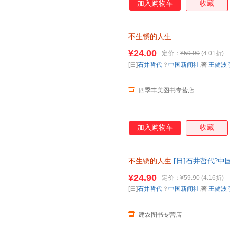
加入购物车
收藏
气。 对年轻人，它是一种未来图
的“心理茶饮”； 对老年人，它
+日记体，有亲切感又很上头 
不生锈的人生
的朋友圈：今天煮了黑豆、种了
是在“说教”，而是在“生活”，
¥24.00
定价：
¥59.90
(4.01折)
录，慢慢读，向前走 1我要做一
[日]
石井哲代
？
中国新闻社
,著
王健波
愿望很多，是我还在期待生活的证
四季丰美图书专营店
加入购物车
收藏
不生锈的人生
[日]石井哲代?中
当代文学 外国小说
¥24.90
定价：
¥59.90
(4.16折)
[日]
石井哲代
？
中国新闻社
,著
王健波
建农图书专营店