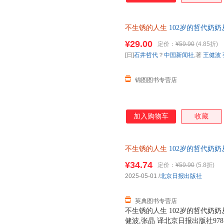
茶饮 ； 对老年人，它是一种对
有亲切感又很上头 哲代奶奶的
不生锈的人生
102岁的哲代奶
今天煮了黑豆、种了菜、练了柔软
自己喜欢的方式自在温暖变老 北
是在 生活 ，这比任何励志书都
¥29.00
定价：
¥59.90
(4.85折)
走 1我要做一把不生锈的锄头。
[日]
石井哲代
？
中国新闻社
,著
王健波
在期待生活的证明。 4带着笑意
的一面。
锦图图书专营店
加入购物车
收藏
不生锈的人生
102岁的哲代奶奶
健波,张晶 译北京日报出版社9787
¥34.74
定价：
¥59.90
(5.8折)
2025-05-01
/
北京日报出版社
英典图书专营店
不生锈的人生 102岁的哲代奶奶
健波,张晶 译北京日报出版社978754