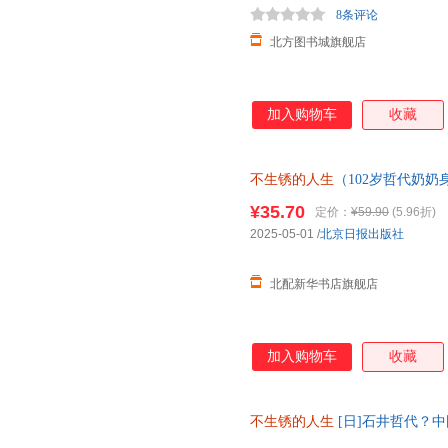
8条评论
北方图书城旗舰店
加入购物车
收藏
不生锈的人生
（102岁哲代奶
就还在发光的路上。） [日]石
¥35.70
定价：
¥59.90
(5.96折)
2025-05-01
/
北京日报出版社
北配新华书店旗舰店
加入购物车
收藏
不生锈的人生
[日]石井哲代？中
华书店正版图书】 正规电子发票