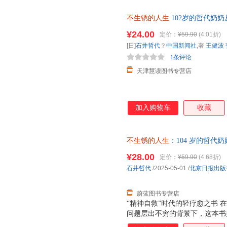
不生锈的人生
102岁的哲代奶奶
王健波,张晶 译 情商与情绪文学
¥24.00
定价：
¥59.90
(4.01折)
[日]
石井哲代
？
中国新闻社
,著
王健波
1条评论
天津慧读图书专营店
加入购物车
收藏
不生锈的人生
：104 岁的哲代
灵成长读物 北京日报出版社 全
¥28.00
定价：
¥59.90
(4.68折)
石井哲代
/2025-05-01
/
北京日报出版
蔚蓝图书专营店
“精神自救”时代的轻疗愈之书 在
问题层出不穷的背景下，这本书
喊口号，而是通过一个102岁