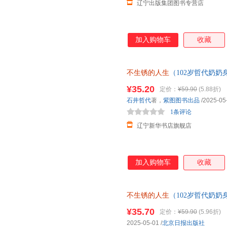
辽宁出版集团图书专营店
加入购物车
收藏
不生锈的人生
（102岁哲代奶
就还在发光的路上。） 正规发
¥35.20
定价：
¥59.90
(5.88折)
石井哲代
著，
紫图图书出品
/2025-05
1条评论
辽宁新华书店旗舰店
加入购物车
收藏
不生锈的人生
（102岁哲代奶
就还在发光的路上。） 正版全新
¥35.70
定价：
¥59.90
(5.96折)
送达！
2025-05-01
/
北京日报出版社