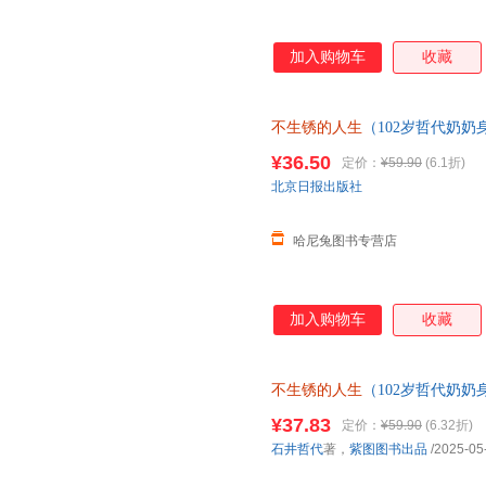
加入购物车
收藏
不生锈的人生
（102岁哲代奶
就还在发光的路上。）正版包邮 
¥36.50
定价：
¥59.90
(6.1折)
北京日报出版社
哈尼兔图书专营店
加入购物车
收藏
不生锈的人生
（102岁哲代奶
就还在发光的路上。）＜优选包邮
¥37.83
定价：
¥59.90
(6.32折)
本店所有商品均可开票
石井哲代
著，
紫图图书出品
/2025-05