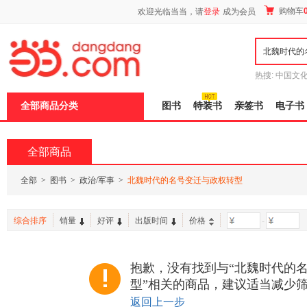
新
购物车
欢迎光临当当，请
登录
成为会员
窗
口
打
开
无
障
热搜:
中国文
碍
者从不说谎
说
全部商品分类
图书
特装书
亲签书
电子书
明
页
面,
按
全部商品
Ctrl
加
波
全部
>
图书
>
政治/军事
>
北魏时代的名号变迁与政权转型
浪
键
打
综合排序
销量
好评
出版时间
价格
-
开
导
盲
模
抱歉，没有找到与“北魏时代的
式
型”相关的商品，建议适当减少
返回上一步