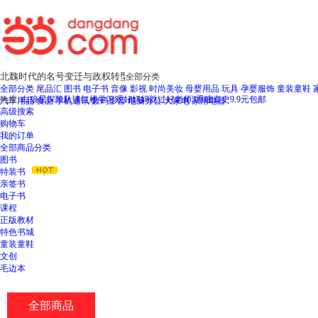
全部分类
全部分类
尾品汇
图书
电子书
音像
影视
时尚美妆
母婴用品
玩具
孕婴服饰
童装童鞋
热搜:
白狼星探险队
读红楼
学习观
好妈妈胜过好老师3
重建秦史
9.9元包邮
汽车用品
食品
手机通讯
数码影音
电脑办公
大家电
家用电器
高级搜索
购物车
我的订单
全部商品分类
图书
特装书
亲签书
电子书
课程
正版教材
特色书城
童装童鞋
文创
毛边本
全部商品