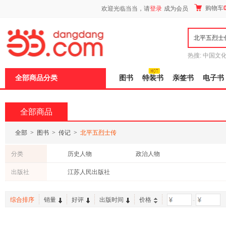
新
购物车
欢迎光临当当，请
登录
成为会员
窗
口
打
开
无
障
热搜:
中国文
碍
者从不说谎
说
全部商品分类
图书
特装书
亲签书
电子书
明
页
面,
按
全部商品
Ctrl
加
波
全部
>
图书
>
传记
>
北平五烈士传
浪
键
分类
历史人物
政治人物
打
开
出版社
江苏人民出版社
导
盲
模
综合排序
销量
好评
出版时间
价格
-
式