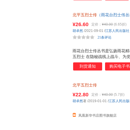
国共产党情报史上的一次重大损
炎、赵良璋、朱建国、孔繁蕤的
北平五烈士传
（雨花台烈士传丛
上，为了完成特殊的使命，献出
¥26.60
定价：
¥40.00
(6.65折)
胡卓然
/2021-09-01
/
江苏人民出版社
21条评论
雨花台烈士传丛书是弘扬雨花精
五烈士 在隐秘战线上战斗、为
坏在雨花台从容就义的生平故事
到货通知
购买电子书
北平五烈士传
¥22.80
定价：
¥40.00
(5.7折)
胡卓然
著
/2019-01-01
/
江苏人民出版
凤凰新华书店图书旗舰店