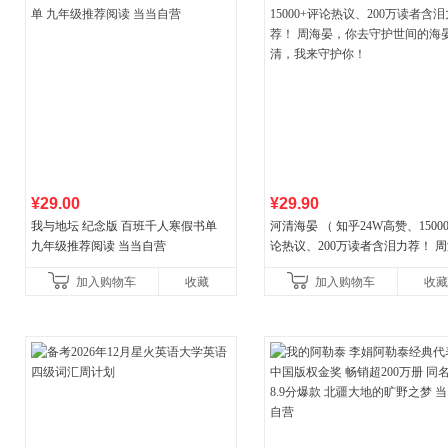
¥29.00
¥29.90
我与地坛 纪念版 百班千人寒假书单
河清海晏 （ 知乎24W高赞、1500
九年级推荐阅读 当当自营
论热议、200万读者含泪力荐！ 
晏，你去守护世间的海晏河清，
加入购物车
收藏
加入购物车
收藏
守护你！