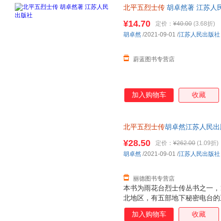
北平五烈士传
胡卓然著 江苏人民
¥14.70
定价：
¥40.00
(3.68折)
胡卓然
/2021-09-01
/
江苏人民出版社
蔚蓝图书专营店
加入购物车
收藏
北平五烈士传
胡卓然江苏人民出版社
此书为单本而非一套，电子发票
¥28.50
定价：
¥262.00
(1.09折)
胡卓然
/2021-09-01
/
江苏人民出版社
丽德图书专营店
本书为雨花台烈士传丛书之一，1
北地区，有五部地下秘密电台的
称“北平共谍案”，是指1947
加入购物车
收藏
平“破获”的一起中共地下电台