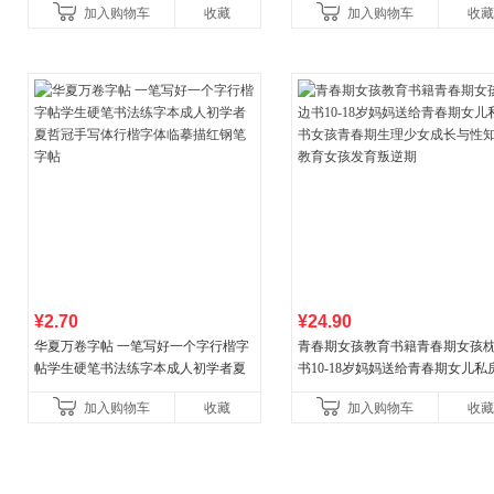
加入购物车
收藏
加入购物车
收藏
育书
¥2.70
¥24.90
华夏万卷字帖 一笔写好一个字行楷字
青春期女孩教育书籍青春期女孩
帖学生硬笔书法练字本成人初学者夏
书10-18岁妈妈送给青春期女儿私
哲冠手写体行楷字体临摹描红钢笔字
女孩青春期生理少女成长与性知
加入购物车
收藏
加入购物车
收藏
帖
育女孩发育叛逆期