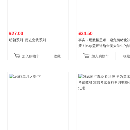
¥27.00
¥34.50
明朝系列+历史套装系列
事实（用数据思考，避免情绪化
策！比尔盖茨送给全美大学生的
礼物！比尔盖茨逢人就推荐的热
加入购物车
收藏
加入购物车
收藏
书！）读客经管文库