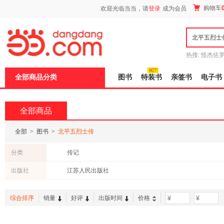
新
购物车
欢迎光临当当，请
登录
成为会员
窗
口
打
开
无
障
热搜:
怪杰佐
碍
谎
吾辈如神
说
全部商品分类
图书
特装书
亲签书
电子书
明
页
面,
按
全部商品
Ctrl
加
波
全部
>
图书
>
北平五烈士传
浪
键
分类
传记
打
开
出版社
江苏人民出版社
导
盲
模
综合排序
销量
好评
出版时间
价格
-
式