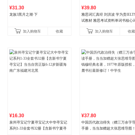
¥31.30
¥39.80
龙族3黑月之潮·下
雅思词汇真经 刘洪波 学为贵IELT
试教材 雅思考试资料单词书核心
书
加入购物车
收藏
加入购物车
收藏
¥16.30
¥37.80
泉州寻宝记宁夏寻宝记大中华寻宝记
中国历代政治得失（赠三万余字
系列1-33全套书32册【含新书宁夏寻
手册，当当加赠超大张思维导图
宝记】当当自营正版6-12岁新疆海南
穆经典名著，1977年原版授权，