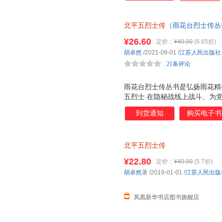
国共产党情报史上的一次重大损
炎、赵良璋、朱建国、孔繁蕤的
北平五烈士传
（雨花台烈士传丛
上，为了完成特殊的使命，献出
¥26.60
定价：
¥40.00
(6.65折)
胡卓然
/2021-09-01
/
江苏人民出版社
21条评论
雨花台烈士传丛书是弘扬雨花精
五烈士 在隐秘战线上战斗、为
坏在雨花台从容就义的生平故事
到货通知
购买电子书
北平五烈士传
¥22.80
定价：
¥40.00
(5.7折)
胡卓然
著
/2019-01-01
/
江苏人民出版
凤凰新华书店图书旗舰店