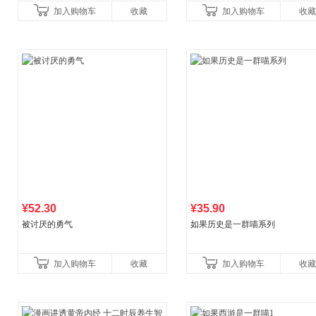
养成绘本，引导宝宝认识接纳情绪培
顶《纽约时报》畅销榜80+周，这
加入购物车
收藏
加入购物车
收藏
养好品质，发现快
比你听说的还要
¥52.30
¥35.90
被讨厌的勇气
如果历史是一群喵系列
加入购物车
收藏
加入购物车
收藏