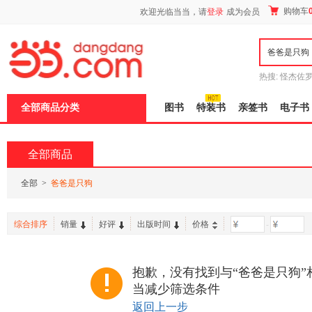
新
购物车
欢迎光临当当，请
登录
成为会员
窗
口
打
开
无
障
热搜:
怪杰佐
碍
谎
吾辈如神
说
全部商品分类
图书
特装书
亲签书
电子书
明
页
面,
按
全部商品
Ctrl
加
波
全部
>
爸爸是只狗
浪
键
打
综合排序
销量
好评
出版时间
价格
-
开
导
盲
模
抱歉，没有找到与“爸爸是只狗”
式
当减少筛选条件
返回上一步