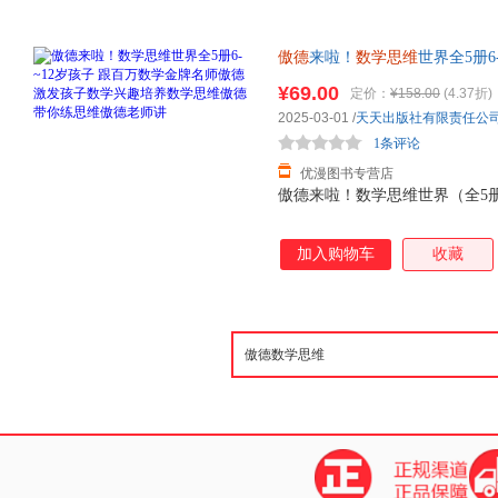
傲德
来啦！
数学思维
世界全5册6
子数学兴趣培养
数学思维傲德
带
¥69.00
定价：
¥158.00
(4.37折)
2025-03-01
/
天天出版社有限责任公
1条评论
优漫图书专营店
傲德来啦！数学思维世界（全5
加入购物车
收藏