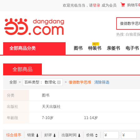
新
购物车
欢迎光临当当，请
登录
成为会员
窗
口
打
开
无
障
热搜:
白狼星
碍
师3
重建秦
说
全部商品分类
图书
特装书
亲签书
电子书
明
页
面,
按
全部商品
Ctrl
加
波
全部
>
百科类型：
数理化
>
傲德数学思维
清除筛选
浪
键
分类
图书
打
开
出版社
天天出版社
导
盲
年龄段
7-10岁
11-14岁
模
式
综合排序
销量
好评
出版时间
价格
-