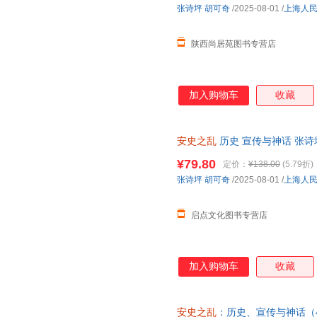
张诗坪
胡可奇
/2025-08-01
/
上海人
陕西尚居苑图书专营店
加入购物车
收藏
安史之乱
历史 宣传与神话 张诗坪
幅插图
安史之乱
重要战事 李碧
¥79.80
定价：
¥138.00
(5.79折)
张诗坪
胡可奇
/2025-08-01
/
上海人
启点文化图书专营店
加入购物车
收藏
安史之乱
：历史、宣传与神话（