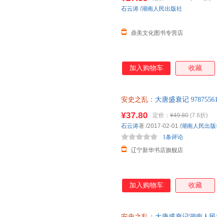
石云涛
/
湖南人民出版社
鼎美文化图书专营店
加入购物车
收藏
安史之乱
：大唐盛衰记 978755
籍】
¥37.80
定价：
¥49.80
(7.6折)
石云涛
著
/2017-02-01
/
湖南人民出版
1条评论
辽宁新华书店旗舰店
加入购物车
收藏
安史之乱
：大唐盛衰记湖南人民