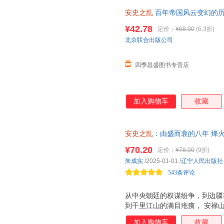
安史之乱
百年帝国风云变幻的历
治战争与诗 郭建龙 可搭弃长安
¥42.78
定价：
¥68.00
(6.3折)
取
北京联合出版公司
四季昌盛图书专营店
加入购物车
收藏
安史之乱
：由盛而衰的八年 烽
运，一段历史重塑华夏格局
¥70.20
定价：
¥78.00
(9折)
朱成实
/2025-01-01
/
辽宁人民出版社
543条评论
从中央朝廷的权谋纷争，到边疆
到千里江山的满目疮痍， 安禄
一个强盛王朝推向风雨飘摇的深
加入购物车
收藏