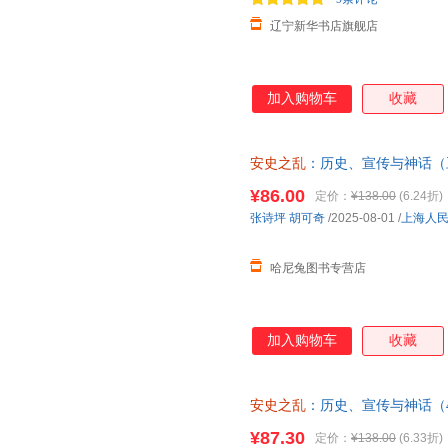
辽宁新华书店旗舰店
加入购物车
收藏
安史之乱
：历史、宣传与神话（豆
度还原
安史之乱
重要战事；李碧
¥86.00
定价：
¥138.00
(6.24折)
张诗坪
胡可奇
/2025-08-01
/
上海人
哈尼兔图书专营店
加入购物车
收藏
安史之乱
：历史、宣传与神话（
碧妍作序，马伯庸、罗振宇、李
¥87.30
定价：
¥138.00
(6.33折)