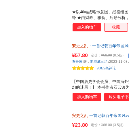
★以40幅战略示意图、战役组
锋 ★由财政、粮食、后勤分析
阵 ★李碧妍作序，马伯庸、罗
加入购物车
收藏
安史之乱
：一首记载百年帝国风
机与变迁 中国唐史研究学者石
¥57.80
定价：
¥68.00
(8.5折)
格盛唐崩塌一瞬！叙事流畅，见
石云涛
著，
斯坦威出品
/2023-11-03
败，深度剖析各层人物的复杂人
20822条评论
【中国唐史学会会员、中国海外
幻的迷局！】 本书作者石云涛
师，中国唐史学会会员，中国海
加入购物车
购买电子书
事。在本书中，他以独特视角解
的风起云涌。本书摒弃乏味的平
情，为读者还原真实的 开元盛世
安史之乱
一首记载百年帝国风云
下的文学浪潮，品读从强盛到衰
成与败，深度剖析各层人物的复杂
梦，让人抚今追昔、感慨万端。
¥23.80
定价：
¥68.00
(3.5折)
本书在唐代名家诗篇与安史之乱