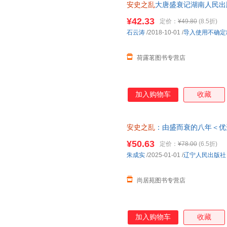
安史之乱
大唐盛衰记湖南人民出
文，品读从强盛到衰败并存的大
今追昔、感慨万端。读懂安史之
¥42.33
定价：
¥49.80
(8.5折)
名家诗篇与安史之乱间建立起稳
石云涛
/2018-10-01
/
导入使用不确定
塌的细微线索。拨开层层迷雾，
看清硝烟散去后真实的
荷露茗图书专营店
加入购物车
收藏
安史之乱
：由盛而衰的八年＜优
单，本店所有商品均可开票】
¥50.63
定价：
¥78.00
(6.5折)
朱成实
/2025-01-01
/
辽宁人民出版社
尚居苑图书专营店
加入购物车
收藏