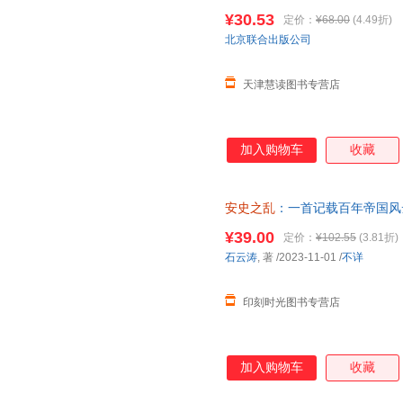
治战争与诗 郭建龙 可搭弃长安
¥30.53
定价：
¥68.00
(4.49折)
北京联合出版公司
天津慧读图书专营店
加入购物车
收藏
安史之乱
：一首记载百年帝国风
机与变迁 9787559672452 北
¥39.00
定价：
¥102.55
(3.81折)
石云涛
, 著
/2023-11-01
/
不详
印刻时光图书专营店
加入购物车
收藏