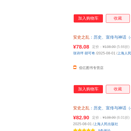
加入购物车
收藏
安史之乱
：历史、宣传与神话（
碧妍作序，马伯庸、罗振宇、李
¥78.08
定价：
¥138.00
(5.66折)
十 请放心下单，本店所有商品
张诗坪
胡可奇
/2025-08-01
/
上海人
佰亿图书专营店
加入购物车
收藏
安史之乱
：历史、宣传与神话（
碧妍作序，马伯庸、罗振宇、李
¥82.90
定价：
¥138.00
(6.01折)
发票 多仓就近发货 85%城市次
2025-08-01
/
上海人民出版社
9条评论