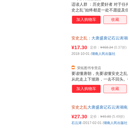
适读人群 ：历史爱好者 对于任
史之乱”始终都是一处不愿提及
来，惊破霓裳羽衣曲。”在哀鸿
加入购物车
收藏
又何止是唐明皇与杨贵妃的浪漫
穷途末路，中国历史嬗变的大道
安史之乱
：大唐盛衰记石云涛湖南人
证质量，此书为单本而非一套，
¥17.30
定价：
¥468.34
(0.37折)
2018-10-01
/
湖南人民出版社
荣拓图书专营店
要读懂唐朝，先要读懂安史之乱
从此走上下坡路，一去不回头。
人难以治愈的心灵之痛！是谁埋
加入购物车
收藏
局？又是谁在推波助澜？一场长
政坛变化？暴露了怎样的人情与
一一给出答案。
安史之乱
大唐盛衰记石云涛湖南人民
版 七天无理由退货 团购优惠 
¥27.30
定价：
¥49.80
(5.49折)
石云涛
/2017-02-01
/
湖南人民出版社