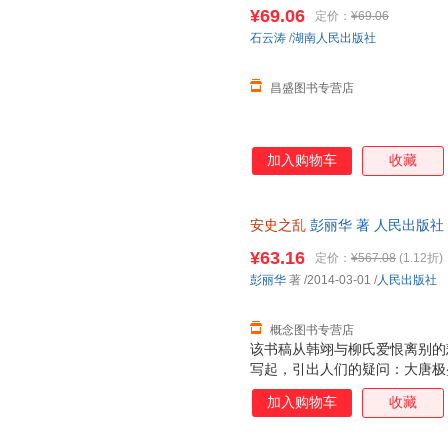
¥69.06
定价：
¥69.06
石云涛
/
湖南人民出版社
昌盛图书专营店
加入购物车
收藏
安史之乱
彭丽华 著 人民出版
换】
¥63.16
定价：
¥567.08
(1.12折)
彭丽华
著
/2014-03-01
/
人民出版社
概念图书专营店
该书稿从韩翊与柳氏爱恨离别的
写起，引出人们的疑问：大唐极
玄宗时兵制、边防和财政等制度
加入购物车
收藏
唐走向衰弱的根本原因。在此过
实际上可视为开元政局的新起点