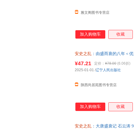
雅文阁图书专营店
加入购物车
收藏
安史之乱
：由盛而衰的八年＜优
¥47.21
定价：
¥78.00
(6.06折)
2025-01-01
/
辽宁人民出版社
陕西尚居苑图书专营店
加入购物车
收藏
安史之乱
：大唐盛衰记 石云涛 97
票，优质售后，支持7天无理由