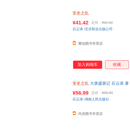
安史之乱
¥41.42
定价：
¥41.42
石云涛
/
北京联合出版公司
聚知图书专营店
加入购物车
收藏
安史之乱
大唐盛衰记 石云涛 著
透视唐朝由盛转衰的这场“病变”
¥56.99
定价：
¥56.99
石云涛
/
湖南人民出版社
尚居图书专营店