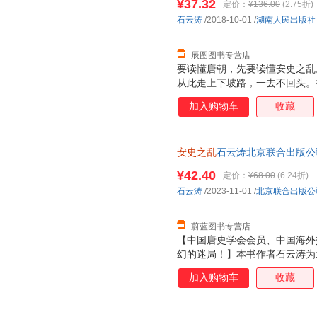
¥37.32
定价：
¥136.00
(2.75折)
石云涛
/2018-10-01
/
湖南人民出版社
辰图图书专营店
要读懂唐朝，先要读懂安史之乱
从此走上下坡路，一去不回头。
人难以治愈的心灵之痛！是谁埋
加入购物车
收藏
局？又是谁在推波助澜？一场长
政坛变化？暴露了怎样的人情与
一一给出答案。
安史之乱
石云涛北京联合出版公司97
票
¥42.40
定价：
¥68.00
(6.24折)
石云涛
/2023-11-01
/
北京联合出版公
蔚蓝图书专营店
【中国唐史学会会员、中国海外
幻的迷局！】本书作者石云涛为
师，中国唐史学会会员，中国海
加入购物车
收藏
事。在本书中，他以视角解读安
起云涌。本书摒弃乏味的平直阐
读者还原真实的“开元盛世”和“