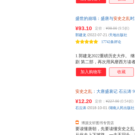
盛世的崩塌：盛唐与
安史之乱
时
名杨志刚老师也在看的历史书）
¥93.10
定价：
¥98.00
(9.5折)
下的大唐帝国兴衰史！历时八年
郭建龙
/2022-07-21
/
天地出版社
渊？从财政、军事、政治三大维
17742条评论
1.郭建龙2022重磅历史大作。
剧 第二部，再次用风靡西方读
独特的 郭氏 中国史写作风格。
加入购物车
收藏
的盛唐崩塌史。 完整复原唐朝
与人间百态，带你一起了解唐朝
底线的内斗，不断挤压中央政府
安史之乱
：大唐盛衰记 石云涛 97
统，书中将会从三大维度为读者
票，优质售后，支持7天无理由
步步拖向倾颓的深渊。 3.把
¥12.20
定价：
¥227.90
(0.54折)
辑。 恶性党争、财政危机、土
石云涛
/2018-10-01
/
湖南人民出版社
方割据势力、君臣百姓各种矛盾
灭性后果？本书
博源文轩图书专营店
要读懂唐朝，先要读懂安史之乱
从此走上下坡路，一去不回头。