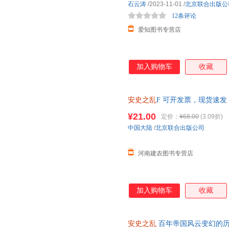
石云涛
/2023-11-01
/
北京联合出版公
寻找帝国崩塌的细微线索。拨开
12条评论
争的形势，看清硝
爱知图书专营店
加入购物车
收藏
安史之乱
F 可开发票，现货速发
¥21.00
定价：
¥68.00
(3.09折)
中国大陆
/
北京联合出版公司
河南建农图书专营店
加入购物车
收藏
安史之乱
百年帝国风云变幻的历