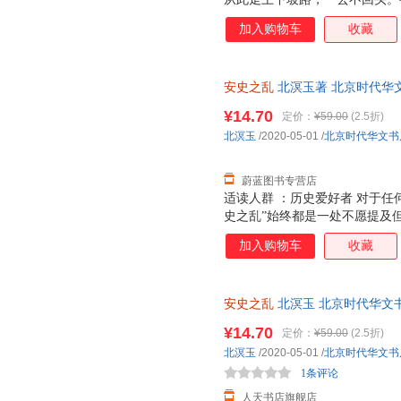
人难以治愈的心灵之痛！是谁埋
加入购物车
收藏
局？又是谁在推波助澜？一场长
政坛变化？暴露了怎样的人情与
一一给出答案。
安史之乱
北溟玉著 北京时代华文
正规发票
¥14.70
定价：
¥59.00
(2.5折)
北溟玉
/2020-05-01
/
北京时代华文书
蔚蓝图书专营店
适读人群 ：历史爱好者 对于任
史之乱”始终都是一处不愿提及
来，惊破霓裳羽衣曲。”在哀鸿
加入购物车
收藏
又何止是唐明皇与杨贵妃的浪漫
穷途末路，中国历史嬗变的大道
安史之乱
北溟玉 北京时代华文
购物无忧
¥14.70
定价：
¥59.00
(2.5折)
北溟玉
/2020-05-01
/
北京时代华文书
1条评论
人天书店旗舰店