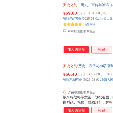
的改革促进了社会的发展，但也
安史之乱
：历史、宣传与神话（
路，开启了蕃人寒族专任大将专
碧妍作序，马伯庸、罗振宇、李
后，书稿重点探讨了安禄山崛起
¥69.00
定价：
¥138.00
(5折)
键点：封常清与高仙芝枉死、颜
张诗坪胡可奇
/2025-08-01
/
上海人民
降、张巡浴血睢阳城、郭子仪与
2条评论
卫战、潼关保卫战、太原之战、
柿柿顺意图书专营店
加入购物车
收藏
安史之乱
:历史、宣传与神话 张诗坪
¥66.40
定价：
¥212.80
(3.13折)
张诗坪
,
胡可奇
/2025-08-01
/
上海人
丹赫墨集图书专营店
以40幅战略示意图、战役组图
由财政、粮食、后勤分析，解构
碧妍作序，马伯庸、罗振宇、李
加入购物车
收藏