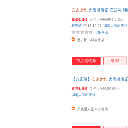
安史之乱
大唐盛衰记 石云涛 
华书店 正版全新书籍 正规发票 
¥38.40
定价：
¥49.80
(7.72折)
石云涛
/2018-10-01
/
湖南人民出版社
2条评论
北方图书城旗舰店
加入购物车
收藏
【方正版】
安史之乱
:大唐盛衰
塌晚唐弃长安三万里那些事儿历
¥29.88
定价：
¥49.80
(6折)
湖南人民出版社
天美爱乐图书专营店