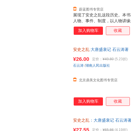
蔚蓝图书专营店
展现了安史之乱这段历史。本书
人物、事件、制度，以人物讲缘
现了安史之乱的来龙去脉。 解
加入购物车
收藏
整理这一段风起云涌、诡谲多变
从人角度的解读，展现了在历史
安史之乱
:大唐盛衰记 石云涛
安三万里那些事儿历史书籍）湖南人民
¥26.00
定价：
¥49.80
(5.23折)
石云涛
/
湖南人民出版社
北京鼎美文化图书专营店
加入购物车
收藏
安史之乱
：大唐盛衰记 石云涛
勾勒大唐时代的危机与变迁 中
¥27.55
定价：
¥65.86
(4.19折)