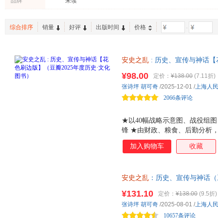
品牌
未读
岳麓书社
贵州人民出版社
华杉
张玮
李征
台海出版社
北京大学出版社
李长之
韩昇
蒙曼
综合排序
销量
好评
出版时间
价格
-
学林出版社
百花洲文艺出版社
长江文
张岱
赛雷
飘雪楼
北京日报出版社
九州出版社
现代出
高阳
傅璇琮
沉香灰
安史之乱
: 历史、宣传与神话【
广西师范大学出版社
民主与建设出版社
上海辞
书） 将“安史之乱”由神话拉
北岳文艺出版社
¥98.00
中国大百科全书出版社
浙江教
定价：
¥138.00
(7.11折)
衬，飞机盒+珍珠棉双重防护
张诗坪
胡可奇
/2025-12-01
/
上海人
人民日报出版社
新星出版社
中国地
2066条评论
商务印书馆
红旗出版社
中国方
陕西师范大学出版社
湖南文艺出版社
河南文
★以40幅战略示意图、战役组
安徽文艺出版社
当代世界出版社
煤炭工
锋 ★由财政、粮食、后勤分析
阵 ★李碧妍作序，马伯庸、罗
新世界出版社
中国长安出版社
中国法
加入购物车
收藏
中国铁道出版社
作家出版社
太白文
延边大学出版社
湖南教育出版社
郑州大
安史之乱
：历史、宣传与神话（豆
安徽少年儿童出版社
东方出版社
中央编
度还原
安史之乱
重要战事；李碧
¥131.10
定价：
¥138.00
(9.5折)
浙江古籍出版社
张诗坪
胡可奇
/2025-08-01
/
上海人
10657条评论