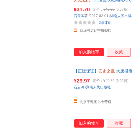
¥31.70
定价：
¥49.80
(6.37折)
石云涛
著
/2017-02-01
/
湖南人民出版
2条评论
新华书店辽宁旗舰店
加入购物车
收藏
【正版保证】
安史之乱
大唐盛衰
9787556120352 正版新书可
¥29.97
定价：
¥49.80
(6.02折)
石云涛
/
湖南人民出版社
北京宇雅图书专营店
加入购物车
收藏