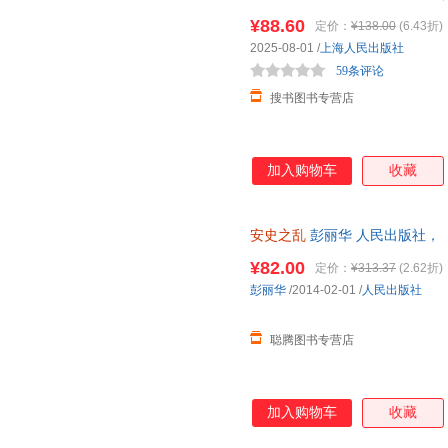
碧妍作序，马伯庸、罗振宇、李
¥88.60
定价：
¥138.00
(6.43折)
2025-08-01
/
上海人民出版社
59条评论
搜书图书专营店
加入购物车
收藏
安史之乱
彭丽华 人民出版社，
捷，下单秒杀，欢迎选购！
¥82.00
定价：
¥313.37
(2.62折)
彭丽华
/2014-02-01
/
人民出版社
聪腾图书专营店
加入购物车
收藏