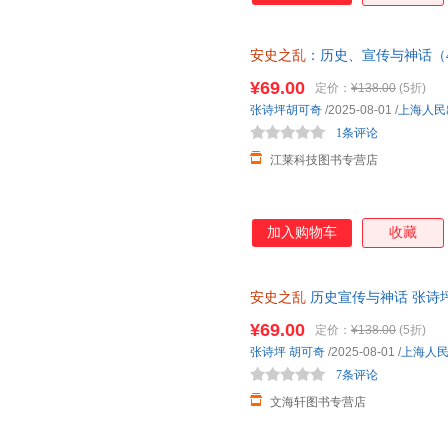
安史之乱
：历史、宣传与神话（
碧妍作序，马伯庸、罗振宇、李硕
¥69.00
定价：
¥138.00
(5折)
张诗坪胡可奇
/2025-08-01
/
上海人民
1条评论
江莱科技图书专营店
加入购物车
收藏
安史之乱
历史宣传与神话 张诗
中国古代历史普及知识读物 深
¥69.00
定价：
¥138.00
(5折)
张诗坪
胡可奇
/2025-08-01
/
上海人
7条评论
文海轩图书专营店