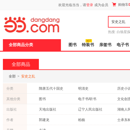
新
购物车
欢迎光临当当，请
登录
成为会员
窗
口
打
开
无
障
热搜:
白狼星
碍
师3
重建秦
说
全部商品分类
图书
特装书
亲签书
电子书
明
页
面,
按
全部商品
Ctrl
加
波
全部
>
安史之乱
浪
键
分类
隋唐五代十国史
明清史
历史小
打
开
其他分类
图书
电子书/听书
文化创
导
盲
出版社
天地出版社
辽宁人民出版社
湖南人
模
式
上海人民出版社
华文出版社
重庆出
作者
郭建龙
柏杨
士承东
北京联合出版公司
山西人民出版社
万卷出
云淡心远
冬雪心境
杨鹏