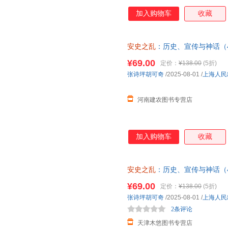
加入购物车
收藏
安史之乱
：历史、宣传与神话（
碧妍作序，马伯庸、罗振宇、李
¥69.00
定价：
¥138.00
(5折)
发
张诗坪胡可奇
/2025-08-01
/
上海人民
河南建农图书专营店
加入购物车
收藏
安史之乱
：历史、宣传与神话（
碧妍作序，马伯庸、罗振宇、李硕
¥69.00
定价：
¥138.00
(5折)
张诗坪胡可奇
/2025-08-01
/
上海人民
2条评论
天津木悠图书专营店