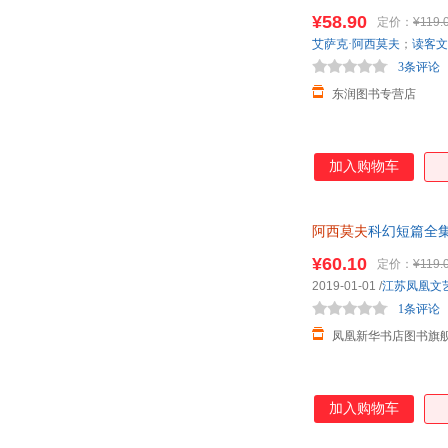
¥58.90
定价：
¥119.
艾萨克·阿西莫夫
；
读客文
3条评论
东润图书专营店
加入购物车
阿西莫夫
科幻短篇全集
¥60.10
定价：
¥119.
2019-01-01
/
江苏凤凰文
1条评论
凤凰新华书店图书旗
加入购物车