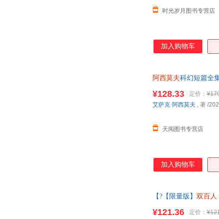
时光岁月图书专营店
加入购物车
阿西莫夫
科幻短篇全集
¥128.33
定价：
¥17
艾萨克·阿西莫夫
, 著
/202
天阅图书专营店
加入购物车
【?【限量版】
双百人
货以标题中括号内书
¥121.36
定价：
¥12