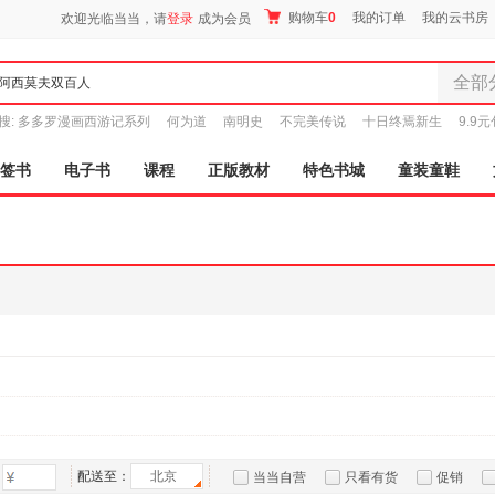
购物车
0
我的订单
我的云书房
欢迎光临当当，请
登录
成为会员
全部
全部分
搜:
多多罗漫画西游记系列
何为道
南明史
不完美传说
十日终焉新生
9.9
尾品汇
图书
签书
电子书
课程
正版教材
特色书城
童装童鞋
电子书
音像
影视
时尚美
母婴用
玩具
孕婴服
童装童
家居日
家具装
服装
配送至：
北京
当当自营
只看有货
促销
鞋