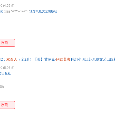
00
(4.95折)
化
出品
/2025-02-01
/
江苏凤凰文艺出版社
收藏
2：
双百人
（全2册）【美】艾萨克·
阿西莫夫
科幻小说江苏凤凰文艺出版
00
(5.06折)
艺出版社
舰店
收藏