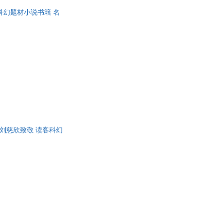
科幻题材小说书籍 名
克刘慈欣致敬 读客科幻