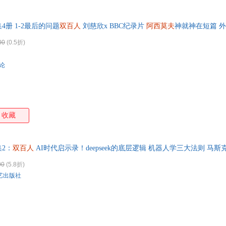
特卖
预售
入驻商家
箱包皮
手表饰
4册 1-2最后的问题
双百人
刘慈欣x BBC纪录片
阿西莫夫
神就神在短篇 
运动户
00
(0.5折)
汽车用
食品
评论
手机通
数码影
电脑办
大家电
收藏
家用电
2：
双百人
AI时代启示录！deepseek的底层逻辑 机器人学三大法则 马
00
(5.8折)
艺出版社