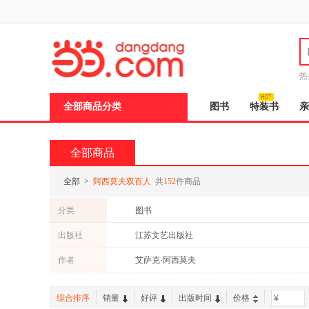
新
窗
口
打
开
无
障
热
碍
说
全部商品分类
图书
特装书
亲
明
页
面,
按
全部商品
Ctrl
加
波
全部
>
阿西莫夫双百人
共
152
件商品
浪
键
分类
图书
打
开
出版社
江苏文艺出版社
导
盲
作者
艾萨克·阿西莫夫
模
式
综合排序
销量
好评
出版时间
价格
-