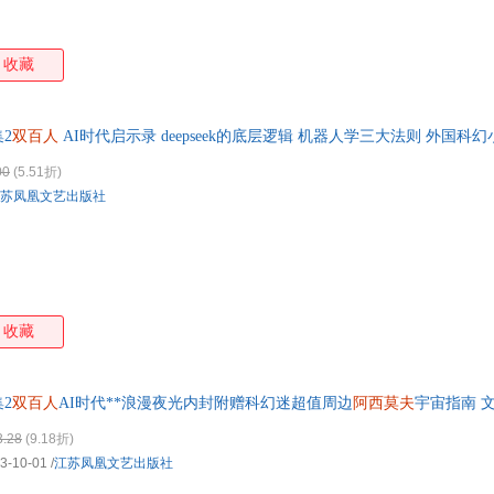
收藏
2
双百人
AI时代启示录 deepseek的底层逻辑 机器人学三大法则 外国科
00
(5.51折)
苏凤凰文艺出版社
收藏
2
双百人
AI时代**浪漫夜光内封附赠科幻迷超值周边
阿西莫夫
宇宙指南 文
3.28
(9.18折)
3-10-01
/
江苏凤凰文艺出版社