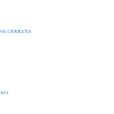
幻小说 江苏凤凰文艺出
轩FX