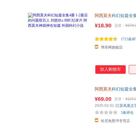
阿西莫夫
科幻短篇全集
¥18.90
定价：
¥378.
1715条
博库网旗舰店
加入购物车
阿西莫夫
科幻短篇全集
保证正版 可提供发票
¥69.00
定价：
¥119.
2025-02-01
/
江苏凤凰文
5条评论
哈尼兔图书专营店