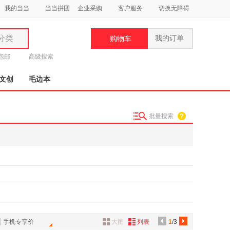
我的当当
当当拼团
企业采购
客户服务
切换无障碍
分类
我的订单
购物车
类
元包邮
高级搜索
文创
毛边本
批量搜索
妆
品
饰
鞋
用
饰
手机专享价
大图
列表
1
/3