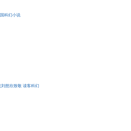
具
品
外国科幻小说
外
品
讯
音
公
器
斯克刘慈欣致敬 读客科幻