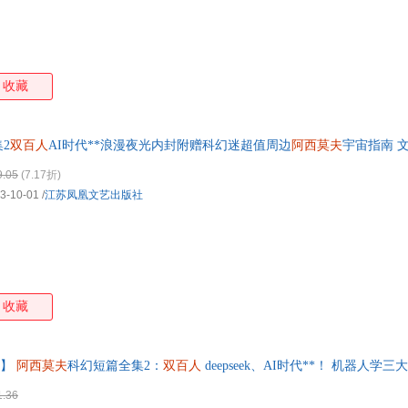
收藏
2
双百人
AI时代**浪漫夜光内封附赠科幻迷超值周边
阿西莫夫
宇宙指南 文
9.05
(7.17折)
3-10-01
/
江苏凤凰文艺出版社
收藏
】
阿西莫夫
科幻短篇全集2：
双百人
deepseek、AI时代**！ 机器人学
籍为准】
1.36