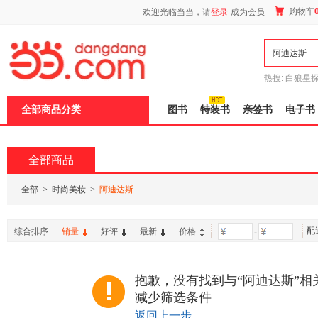
新
购物车
欢迎光临当当，请
登录
成为会员
窗
口
打
开
无
障
热搜:
白狼星
碍
师3
重建秦
说
全部商品分类
图书
特装书
亲签书
电子书
明
页
面,
按
全部商品
Ctrl
加
波
全部
>
时尚美妆
>
阿迪达斯
浪
键
打
配
综合排序
销量
好评
最新
价格
-
开
导
盲
模
抱歉，没有找到与“阿迪达斯”相
式
减少筛选条件
返回上一步