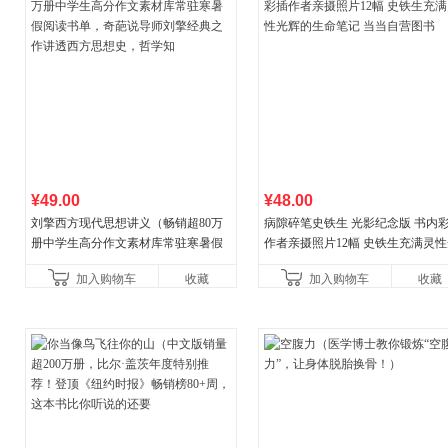
¥49.00
¥48.00
刘擎西方现代思想讲义（畅销超80万
病隙碎笔史铁生 光影纪念版 书内
册中学生高分作文素材库常驻寒暑假
作者亲摄照片12幅 史铁生充满灵
阅读书单，奇葩说导师刘擎经典之作
辉的生命笔记 当当自营图书
加入购物车
收藏
加入购物车
收藏
讲透西方思想史，哲学知