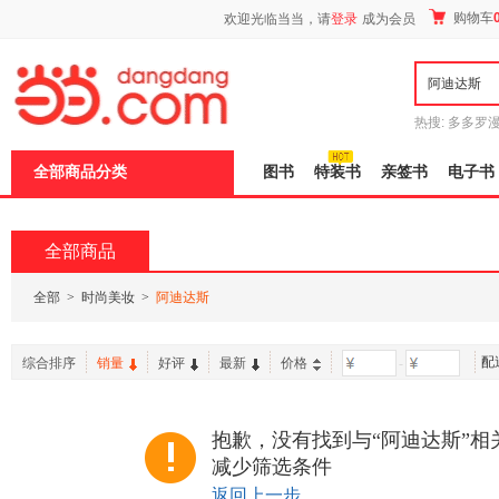
新
购物车
欢迎光临当当，请
登录
成为会员
窗
口
打
开
无
障
热搜:
多多罗
碍
传说
十日终
说
全部商品分类
图书
特装书
亲签书
电子书
明
页
面,
按
全部商品
Ctrl
加
波
全部
>
时尚美妆
>
阿迪达斯
浪
键
打
配
综合排序
销量
好评
最新
价格
-
开
导
盲
模
抱歉，没有找到与“阿迪达斯”相
式
减少筛选条件
返回上一步