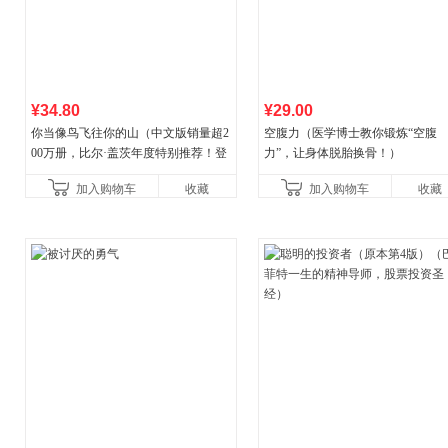
¥34.80
¥29.00
你当像鸟飞往你的山（中文版销量超2
空腹力（医学博士教你锻炼“空腹
00万册，比尔·盖茨年度特别推荐！登
力”，让身体脱胎换骨！）
顶《纽约时报》畅销榜80+周，这本书
加入购物车
收藏
加入购物车
收藏
比你听说的还要