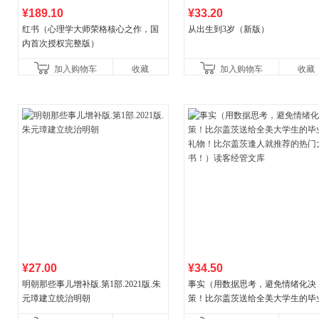
¥189.10
¥33.20
红书（心理学大师荣格核心之作，国
从出生到3岁（新版）
内首次授权完整版）
加入购物车
收藏
加入购物车
收藏
¥27.00
¥34.50
明朝那些事儿增补版.第1部.2021版.朱
事实（用数据思考，避免情绪化决
元璋建立统治明朝
策！比尔盖茨送给全美大学生的毕
礼物！比尔盖茨逢人就推荐的热门