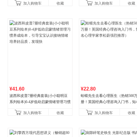
加入购物车
收藏
加入购物车
收藏
¥41.60
¥22.80
波西和皮普7册经典套装(小小聪明豆
蛤蟆先生去看心理医生（热销500
系列绘本)0-4岁低幼启蒙情绪管理习惯
册！英国经典心理咨询入门书，知
养成绘本，引导宝宝认识接纳情绪培
心理学家李松蔚强烈推荐）
加入购物车
收藏
加入购物车
收藏
养好品质，发现快