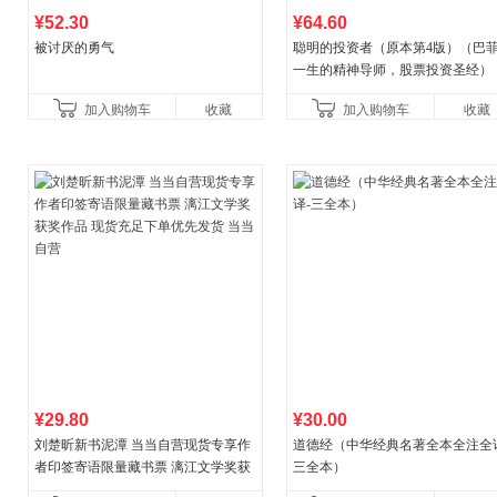
¥52.30
¥64.60
被讨厌的勇气
聪明的投资者（原本第4版）（巴
一生的精神导师，股票投资圣经）
加入购物车
收藏
加入购物车
收藏
¥29.80
¥30.00
刘楚昕新书泥潭 当当自营现货专享作
道德经（中华经典名著全本全注全
者印签寄语限量藏书票 漓江文学奖获
三全本）
奖作品 现货充足下单优先发货 当当自