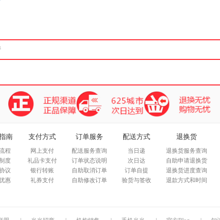
箱包皮
手表饰
运动户
汽车用
食品
手机通
数码影
电脑办
大家电
家用电
指南
支付方式
订单服务
配送方式
退换货
流程
网上支付
配送服务查询
当日递
退换货服务查询
制度
礼品卡支付
订单状态说明
次日达
自助申请退换货
协议
银行转账
自助取消订单
订单自提
退换货进度查询
优惠
礼券支付
自助修改订单
验货与签收
退款方式和时间