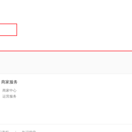
具
品
外
品
讯
音
公
器
商家服务
商家中心
运营服务