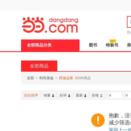
新
窗
口
打
开
无
障
热
碍
说
全部商品分类
图书
特装书
亲
明
页
面,
按
全部商品
Ctrl
加
波
全部
>
时尚美妆
>
阿迪达斯
共
0
件商品
浪
键
打
综合排序
销量
好评
最新
价格
-
开
导
盲
模
抱歉，没
式
减少筛选
返回上一