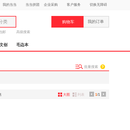
我的当当
当当拼团
企业采购
客户服务
切换无障碍
分类
我的订单
购物车
类
元包邮
高级搜索
文创
毛边本
批量搜索
妆
品
饰
售
大图
列表
1
/1
鞋
用
饰