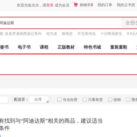
购物车
0
我的订单
我的云书房
欢迎光临当当，请
登录
成为会员
全部
全部分
搜:
多多罗漫画西游记系列
何为道
南明史
不完美传说
十日终焉新生
9.9
尾品汇
图书
签书
电子书
课程
正版教材
特色书城
童装童鞋
电子书
音像
影视
时尚美
母婴用
玩具
孕婴服
配送至：
台湾
当当自营
只看有货
促销
预
童装童
家居日
有找到与“阿迪达斯”相关的商品，建议适当
家具装
条件
服装
鞋
步