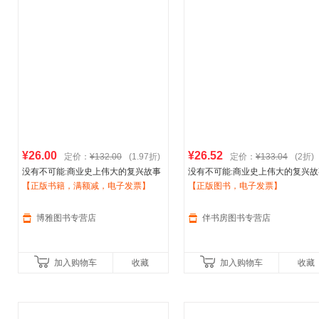
¥26.00
¥26.52
定价：
¥132.00
(1.97折)
定价：
¥133.04
(2折)
没有不可能:商业史上伟大的复兴故事
没有不可能:商业史上伟大的复兴故
—再造
【正版书籍，满额减，电子发票】
阿迪达斯
—再造
【正版图书，电子发票】
阿迪达斯
【正版】
博雅图书专营店
伴书房图书专营店
加入购物车
收藏
加入购物车
收藏