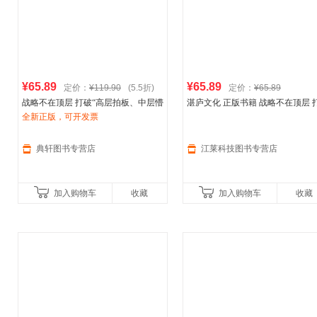
¥65.89
¥65.89
定价：
¥119.90
(5.5折)
定价：
¥65.89
战略不在顶层 打破“高层拍板、中层懵
湛庐文化 正版书籍 战略不在顶层 
圈、基层躺平”困境让战略成为全员行
全新正版，可开发票
破高层拍板 中层懵圈 基层躺平困
动
阿迪达斯
、联合利华践行的开放式
阿迪达斯
联合利华 巴克莱银行都
战略 管理书籍.
行的开放式战
典轩图书专营店
江莱科技图书专营店
加入购物车
收藏
加入购物车
收藏