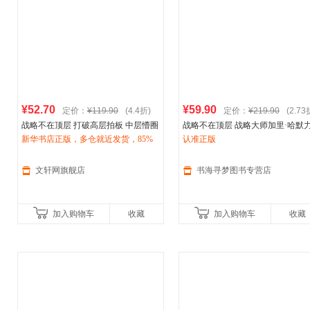
¥52.70
¥59.90
定价：
¥119.90
(4.4折)
定价：
¥219.90
(2.73
战略不在顶层 打破高层拍板 中层懵圈
战略不在顶层 战略大师加里·哈默
基层躺平困局
新华书店正版，多仓就近发货，85%
阿迪达斯
联合利华 巴
荐：“这是未来10年蕞重要的商业
认准正版
克莱银行都在践行的开放式战略
城市次日达，团购优惠咨询在线客
之一” 打破“高层拍板、中层懵圈、
服！
层躺平”困境，
文轩网旗舰店
书海寻梦图书专营店
加入购物车
收藏
加入购物车
收藏