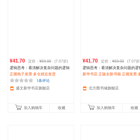
¥41.70
¥41.70
定价：
¥59.00
(7.07折)
定价：
¥59.00
(7.07折
逻辑思考：看清解决复杂问题的逻辑
逻辑思考：看清解决复杂问题的逻
主线(风靡上汽集团、惠普、索尼、
正规电子发票 多仓就近发货
阿
主线(风靡上汽集团、惠普、索尼、
新华书店 正版全新书籍 正规发票 
迪达斯
等世界知 张巍，戚静娴 著 浙
迪达斯
仓就近发货 85%城市次日送达
等世界知 张巍，戚静娴 著 
1条评论
江大学出版社
江大学出版社 【新
盛文新华书店旗舰店
北方图书城旗舰店
加入购物车
收藏
加入购物车
收藏