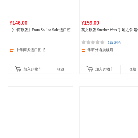
¥146.00
¥159.00
【中商原版】From Soul to Sole 进口艺
英文原版 Sneaker Wars 手足之争 
术 从灵魂到鞋底 Jacques Chassaing的
品牌历史
阿迪达斯
与彪马 英文版 
阿迪达斯
运动
口英语原版书籍
1条评论
中华商务进口图书旗舰店
华研外语旗舰店
加入购物车
收藏
加入购物车
收藏