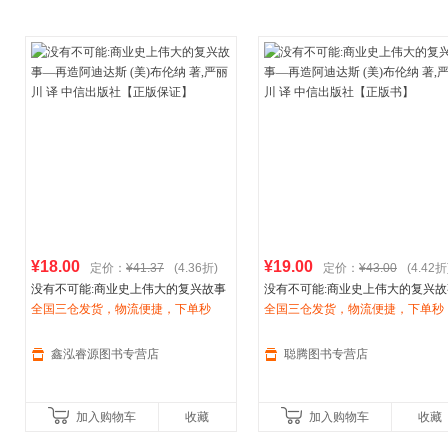
¥18.00
¥19.00
定价：
¥41.37
(4.36折)
定价：
¥43.00
(4.42折
没有不可能:商业史上伟大的复兴故事
没有不可能:商业史上伟大的复兴故
—再造
全国三仓发货，物流便捷，下单秒
阿迪达斯
(美)布伦纳 著,严丽川
—再造
全国三仓发货，物流便捷，下单秒
阿迪达斯
(美)布伦纳 著,严
译 中信出版社【正版保证】
杀，欢迎选购！
译 中信出版社【正版书】
杀，欢迎选购！
鑫泓睿源图书专营店
聪腾图书专营店
加入购物车
收藏
加入购物车
收藏