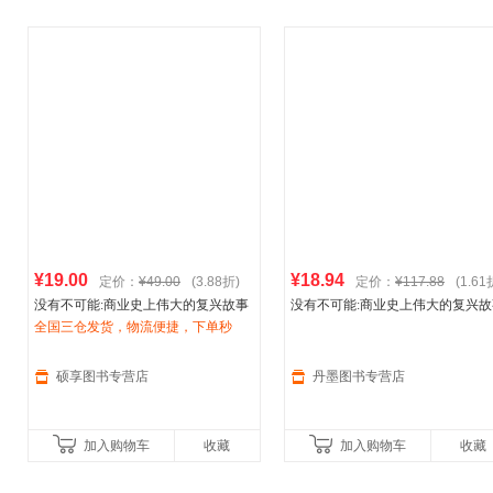
¥19.00
¥18.94
定价：
¥49.00
(3.88折)
定价：
¥117.88
(1.61
没有不可能:商业史上伟大的复兴故事
没有不可能:商业史上伟大的复兴故
—再造
全国三仓发货，物流便捷，下单秒
阿迪达斯
(美)布伦纳 著,严丽川
—再造
阿迪达斯
(美)布伦纳 著,严
译 中信出版社【正版书】
杀，欢迎选购！
译 中信出版社 9787508608648
硕享图书专营店
丹墨图书专营店
加入购物车
收藏
加入购物车
收藏