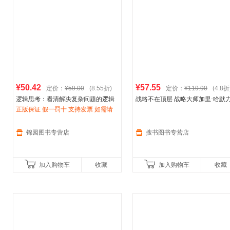
¥50.42
¥57.55
定价：
¥59.00
(8.55折)
定价：
¥119.90
(4.8折
逻辑思考：看清解决复杂问题的逻辑
战略不在顶层 战略大师加里·哈默
主线(风靡上汽集团、惠普、索尼、
正版保证 假一罚十 支持发票 如需请
阿
荐：“这是未来10年蕞重要的商业
迪达斯
联系在线客服
等世界知名企业的思维训练法)
之一” 打破“高层拍板、中层懵圈、
＜优选包邮好书＞
层躺平”困境，
锦园图书专营店
搜书图书专营店
加入购物车
收藏
加入购物车
收藏