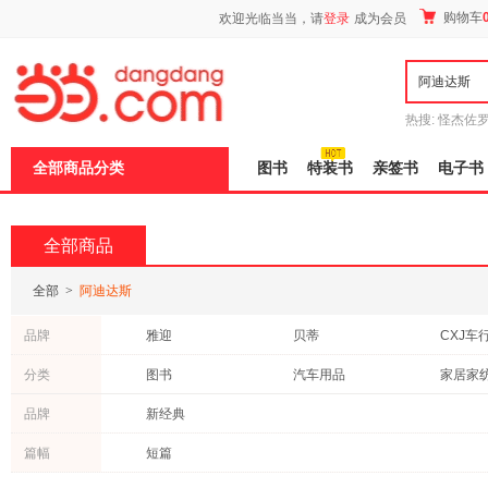
新
购物车
欢迎光临当当，请
登录
成为会员
窗
口
打
开
无
障
热搜:
怪杰佐
碍
谎
吾辈如神
说
全部商品分类
图书
特装书
亲签书
电子书
明
页
面,
按
全部商品
Ctrl
加
波
全部
>
阿迪达斯
浪
键
品牌
雅迎
贝蒂
CXJ车
打
开
分类
图书
汽车用品
家居家
导
盲
模
品牌
新经典
式
篇幅
短篇