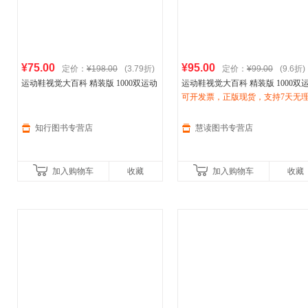
¥75.00
¥95.00
定价：
¥198.00
(3.79折)
定价：
¥99.00
(9.6折)
运动鞋视觉大百科 精装版 1000双运动
运动鞋视觉大百科 精装版 1000双
鞋图片 运动鞋文化 运动明星品牌故事
鞋图片 运动鞋文化 运动明星故事
可开发票，正版现货，支持7天无
比赛 nike耐克
阿迪达斯
aj dunk
ike耐克
退换货
阿迪达斯
aj duk球鞋收藏
知行图书专营店
慧读图书专营店
加入购物车
收藏
加入购物车
收藏