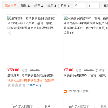
配
综合排序
销量
好评
最新
价格
-
¥59.00
¥7.00
定价：
¥59.00
定价：
¥38.00
(1.85折)
逻辑思考：看清解决复杂问题的逻辑
家族战争(揭露IBM、古琦、福特、
主线(风靡上汽集团、惠普、索尼、
场景化还原问题解决全过程、定性与
阿
迪达斯
等24家顶家族企业的兴衰内
迪达斯
定量分析工具并行、逻辑思考7步法学
等世界知名企业的思维训练法)
破除“富不过三代”的千古魔咒) (英)
218条评论
会结构化思考，减少无效努力，降低
登 (英
书径图书专营店
问题解决成本，用有序的思考方式应
对无序的复杂世界
加入购物车
收藏
加入购物车
收藏