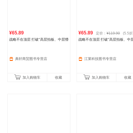
¥65.89
¥65.89
定价：
¥119.90
(5.5折
战略不在顶层 打破“高层拍板、中层懵
战略不在顶层 打破“高层拍板、中
圈、基层躺平”困境让战略成为全员行
圈、基层躺平”困境让战略成为全
动
阿迪达斯
、联合利华践行的开放式
动
阿迪达斯
、联合利华践行的开放
战略 管理书籍
战略 管理书籍【
典轩商贸图书专营店
江莱科技图书专营店
加入购物车
收藏
加入购物车
收藏