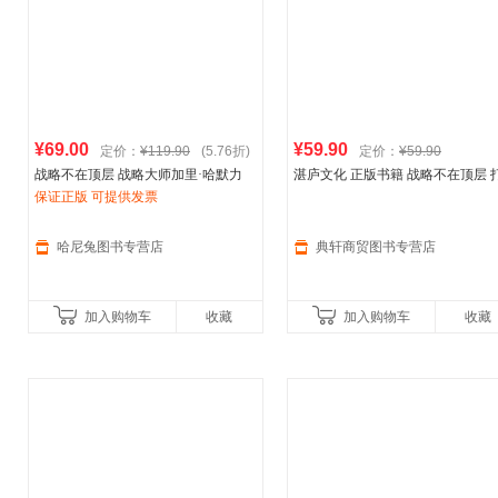
¥69.00
¥59.90
定价：
¥119.90
(5.76折)
定价：
¥59.90
战略不在顶层 战略大师加里·哈默力
湛庐文化 正版书籍 战略不在顶层 
荐：“这是未来10年蕞重要的商业书籍
保证正版 可提供发票
破高层拍板 中层懵圈 基层躺平困
之一” 打破“高层拍板、中层懵圈、基
阿迪达斯
联合利华 巴克莱银行都
层躺平”困境，
行的开放式战
哈尼兔图书专营店
典轩商贸图书专营店
加入购物车
收藏
加入购物车
收藏