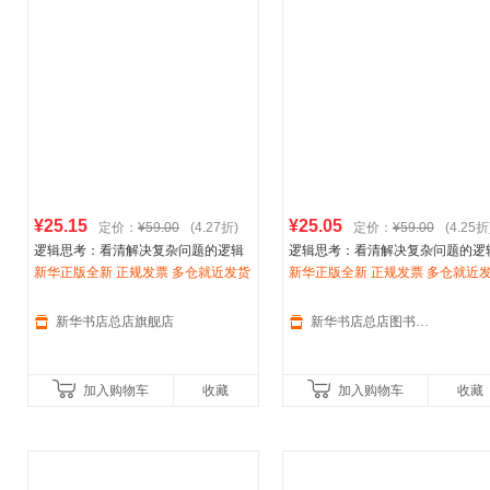
¥25.15
¥25.05
定价：
¥59.00
(4.27折)
定价：
¥59.00
(4.25折
逻辑思考：看清解决复杂问题的逻辑
逻辑思考：看清解决复杂问题的逻
主线(风靡上汽集团、惠普、索尼、
新华正版全新 正规发票 多仓就近发货
阿
主线(风靡上汽集团、惠普、索尼、
新华正版全新 正规发票 多仓就近
迪达斯
85%城市次日送达！团购优惠咨询：
等世界知,浙江大学出版社 【新
迪达斯
85%城市次日送达！团购优惠咨询
等世界知,浙江大学出版社 
华书店总店旗舰店】
13284178503
华书店总店自营】
13284178503
新华书店总店旗舰店
新华书店总店图书专营店
加入购物车
收藏
加入购物车
收藏