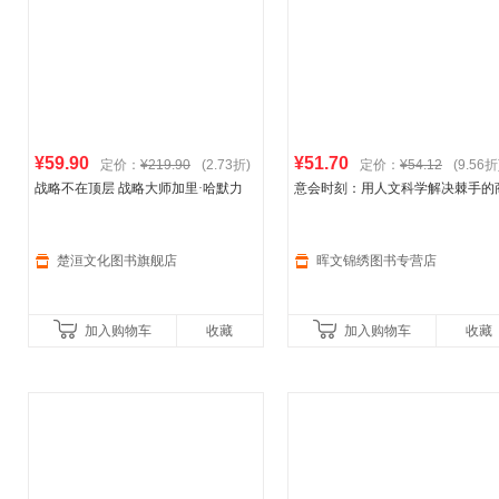
¥59.90
¥51.70
定价：
¥219.90
(2.73折)
定价：
¥54.12
(9.56折
战略不在顶层 战略大师加里·哈默力
意会时刻：用人文科学解决棘手的
荐：“这是未来10年蕞重要的商业书籍
业难题 企业管理/创新 乐高、三星
之一” 打破“高层拍板、中层懵圈、基
阿迪达斯
、英特尔等企业管理书籍
层躺平”困境，
版
楚洹文化图书旗舰店
晖文锦绣图书专营店
加入购物车
收藏
加入购物车
收藏