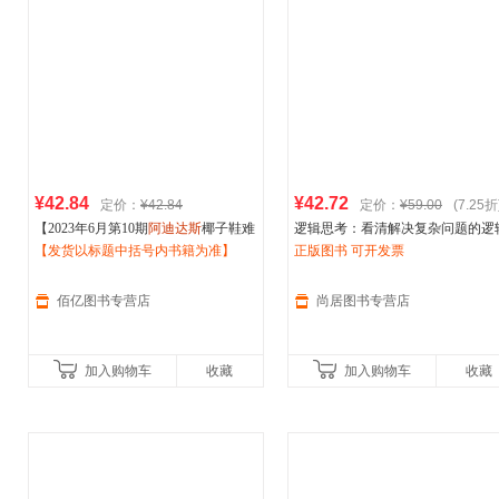
¥42.84
¥42.72
定价：
¥42.84
定价：
¥59.00
(7.25折
【2023年6月第10期
阿迪达斯
椰子鞋难
逻辑思考：看清解决复杂问题的逻
题】彭博商业周刊中文版杂志2024年
【发货以标题中括号内书籍为准】
主线(风靡上汽集团、惠普、索尼、
正版图书 可开发票
四月第6期童真新商机/5期科技七雄争
迪达斯
等世界知名企业的思维训练
霸/4/
＜优选包邮好书＞
佰亿图书专营店
尚居图书专营店
加入购物车
收藏
加入购物车
收藏