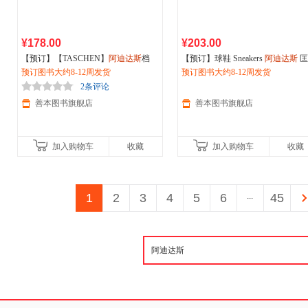
¥178.00
¥203.00
【预订】【TASCHEN】
阿迪达斯
档
【预订】球鞋 Sneakers
阿迪达斯
匡
案：鞋类收藏 The adidas Archive. The F
预订图书大约8-12周发货
PUMA 新百伦 鞋子护理保养 英文
预订图书大约8-12周发货
ootwear Co
进口鞋包服饰艺术 善本图书
2条评论
善本图书旗舰店
善本图书旗舰店
加入购物车
收藏
加入购物车
收藏
1
2
3
4
5
6
...
45