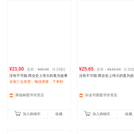
¥21.00
¥25.65
定价：
¥49.00
(4.29折)
定价：
¥133.04
(1.93
没有不可能:商业史上伟大的复兴故事
没有不可能:商业史上伟大的复兴故
—再造
全国三仓发货，物流便捷，下单秒
阿迪达斯
(美)布伦纳 著,严丽川
—再造
阿迪达斯
译 中信出版社【正版书】
杀，欢迎选购！
翠德林图书专营店
乐读书香图书专营店
加入购物车
收藏
加入购物车
收藏