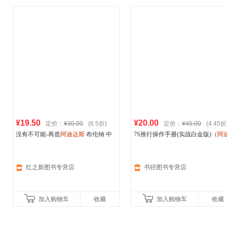
¥19.50
¥20.00
定价：
¥30.00
(6.5折)
定价：
¥45.00
(4.45折
没有不可能-再造
阿迪达斯
布伦纳 中
7S推行操作手册(实战白金版)（
阿
信出版社 【正版】
达斯
驻厂改善专家首次将八年现场
善经验与实战案例，分享7S推行一
资料与细节执行力）
红之新图书专营店
书径图书专营店
加入购物车
收藏
加入购物车
收藏