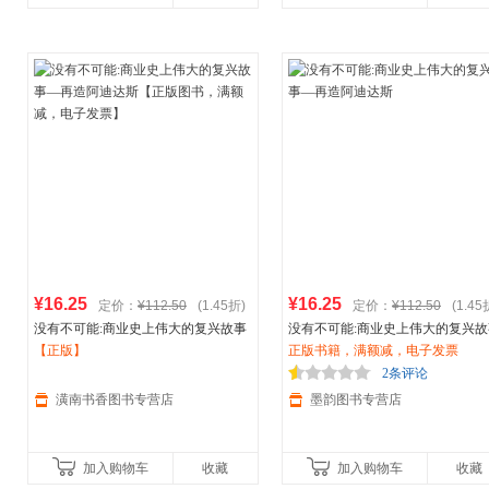
¥16.25
¥16.25
定价：
¥112.50
(1.45折)
定价：
¥112.50
(1.45
没有不可能:商业史上伟大的复兴故事
没有不可能:商业史上伟大的复兴故
—再造
【正版】
阿迪达斯
【正版图书，满额
—再造
正版书籍，满额减，电子发票
阿迪达斯
减，电子发票】
2条评论
潢南书香图书专营店
墨韵图书专营店
加入购物车
收藏
加入购物车
收藏