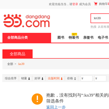
新
购物车
欢迎光临当当，请
登录
成为会员
窗
口
打
开
无
障
热搜:
从前有
碍
五种时间
9
说
全部商品分类
图书
特装书
亲签书
电子书
明
页
面,
按
全部商品
Ctrl
加
波
全部
>
:kn39
浪
键
打
综合排序
销量
好评
出版时间
价格
-
开
导
盲
模
抱歉，没有找到与“:kn39”相
式
筛选条件
返回上一步