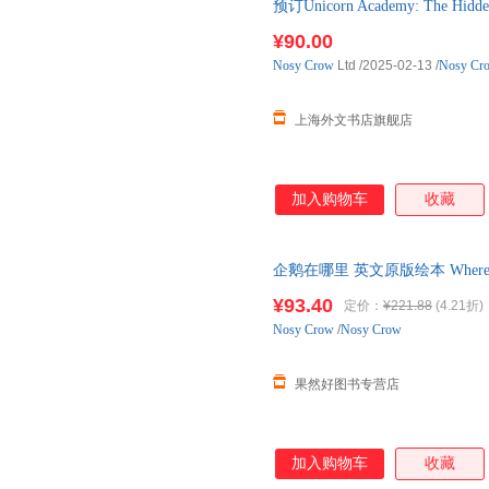
预订Unicorn Academy: The Hidde
下单后4-6周左右发货
¥90.00
Nosy
Crow
Ltd
/2025-02-13
/
Nosy Cr
上海外文书店旗舰店
加入购物车
收藏
企鹅在哪里 英文原版绘本 Where'
亲子互动读物 英文版原版书
¥93.40
定价：
¥221.88
(4.21折)
Nosy
Crow
/
Nosy Crow
果然好图书专营店
加入购物车
收藏