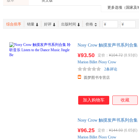
版本
英文版
开明出版社
沈阳出版社
西藏人
更多选项（国家及
综合排序
销量
好评
出版时间
价格
-
Nosy Crow 触摸发声书系列合集 聆听音乐 
¥93.50
定价：
¥104.72
(8.93折)
Marion
Billet
/
Nosy Crow
2条评论
圆梦图书专营店
加入购物车
收藏
Nosy Crow 触摸发声书系列合集 聆听音乐 
¥96.25
定价：
¥144.93
(6.65折)
Marion
Billet
/
Nosy Crow