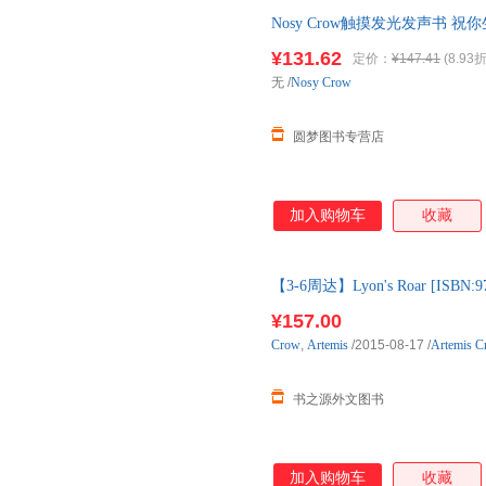
Nosy Crow触摸发光发声书 祝你生日
音乐启蒙纸板动物 圆梦图书【
¥131.62
定价：
¥147.41
(8.93折
无
/
Nosy Crow
圆梦图书专营店
加入购物车
收藏
【3-6周达】Lyon's Roar [IS
3-6周到达国内后发出
¥157.00
Crow
,
Artemis
/2015-08-17
/
Artemis C
书之源外文图书
加入购物车
收藏