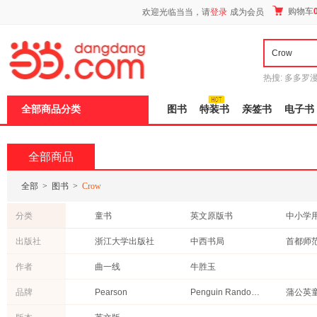
新
购物车
欢迎光临当当，请
登录
成为会员
窗
口
打
开
无
障
热搜:
多多罗
碍
传说
十日终
说
全部商品分类
图书
特装书
亲签书
电子书
明
页
面,
按
全部商品
Ctrl
加
波
全部
>
图书
>
Crow
浪
键
分类
童书
英文原版书
中小学
打
开
小说
教材
青春文
出版社
浙江大学出版社
中西书局
导
港台圖書
历史
医学
盲
电子科技大学出版社
陕西人民出版社
作者
曲一线
牛胜玉
模
科普读物
社会科学
式
江西高校出版社
南京大学出版社
延边大
品牌
Pearson
Penguin Random House
蒲公英
湖南师范大学出版社
黑龙江教育出版社