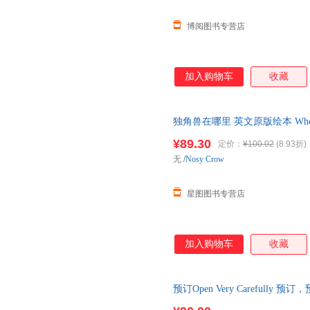
博阅图书专营店
加入购物车
收藏
独角兽在哪里 英文原版绘本 Where
书 亲子互动读物 英文版原版 已售
¥89.30
定价：
¥100.02
(8.93折)
无
/
Nosy Crow
星图图书专营店
加入购物车
收藏
预订Open Very Carefully