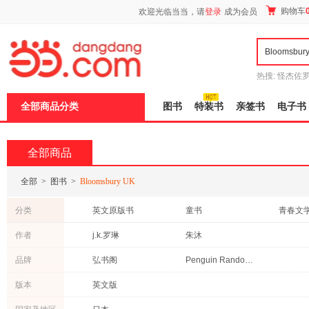
新
购物车
欢迎光临当当，请
登录
成为会员
窗
口
打
开
无
障
热搜:
怪杰佐
碍
谎
吾辈如神
说
全部商品分类
图书
特装书
亲签书
电子书
明
页
面,
按
全部商品
Ctrl
加
波
全部
>
图书
>
Bloomsbury UK
浪
键
分类
英文原版书
童书
青春文
打
开
科普读物
其他语种原版书
作者
j.k.罗琳
朱沐
导
盲
品牌
弘书阁
Penguin Random House
模
式
版本
英文版