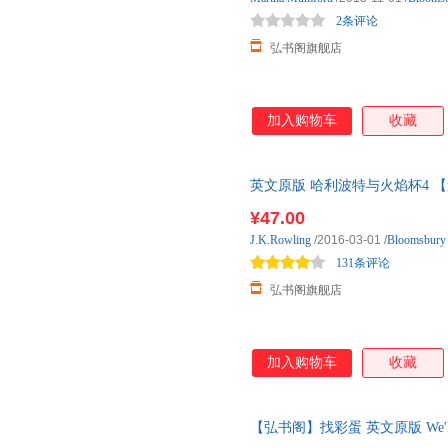
2条评论
弘书阁旗舰店
加入购物车
收藏
英文原版 哈利波特与火焰杯4 【送音频】 Har
JK罗 需要【音频】请联系客服 
¥47.00
J.K.Rowling
/2016-03-01
/
Bloomsbur
131条评论
弘书阁旗舰店
加入购物车
收藏
【弘书阁】找彩蛋 英文原版 We'Re G
美 搭我们去追圣诞精灵