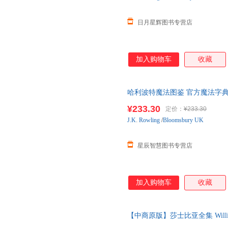
日月星辉图书专营店
加入购物车
收藏
哈利波特魔法图鉴 官方魔法字典丛
Rowling Bloomsbury UK
¥233.30
定价：
¥233.30
J.K
.
Rowling
/
Bloomsbury UK
星辰智慧图书专营店
加入购物车
收藏
【中商原版】莎士比亚全集 William Shak