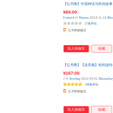
【弘书阁】中国神话与民间故事 英文原版 Ch
学家卫礼贤 R 汉学家Wilhel
¥69.00
动物故事
Frederick
H.
Martens
/2019-11-19
/
Blo
21条评论
弘书阁旗舰店
加入购物车
收藏
【弘书阁】【送音频】哈利波特与魔法
and the Philosophe 
¥167.00
阅
J. K.
Rowling
/2014-05-01
/
Bloomsbu
108条评论
弘书阁旗舰店
加入购物车
收藏