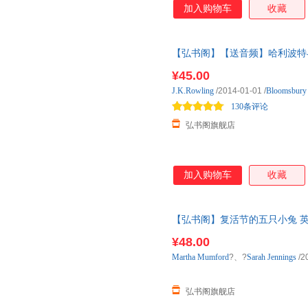
加入购物车
收藏
【弘书阁】【送音频】哈利波特与凤凰社5 
Order of the P 需要【
¥45.00
学名著 英语学习
J.K.Rowling
/2014-01-01
/
Bloomsbur
130条评论
弘书阁旗舰店
加入购物车
收藏
【弘书阁】复活节的五只小兔 英文原版 Fi
画面精美 搭我们去
¥48.00
Martha
Mumford
?、?
Sarah
Jennings
/2
弘书阁旗舰店