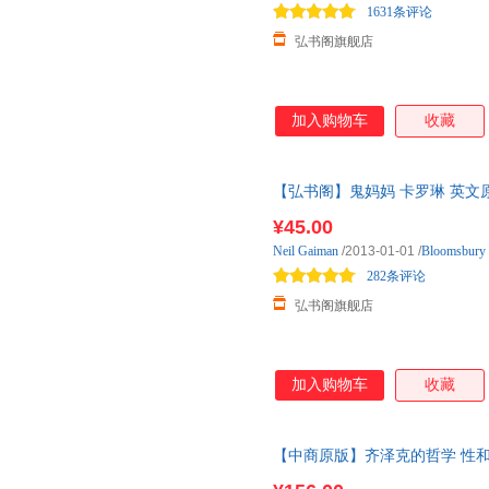
1631条评论
弘书阁旗舰店
加入购物车
收藏
【弘书阁】鬼妈妈 卡罗琳 英文原版
幻小说 课外阅读 搭坟场之书 
¥45.00
电影原著 青少年英语物 学生课
Neil
Gaiman
/2013-01-01
/
Bloomsbury
282条评论
弘书阁旗舰店
加入购物车
收藏
【中商原版】齐泽克的哲学 性和失败 英文原版
Slavoj Zi