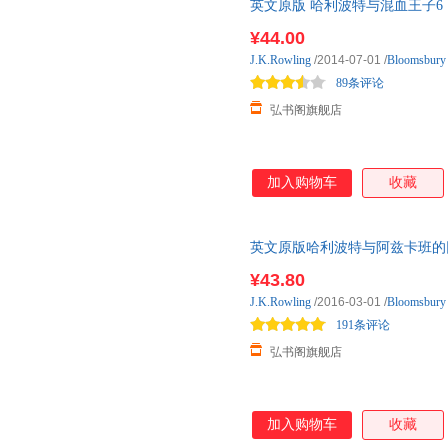
英文原版 哈利波特与混血王子6 【送音频】 H
Prince 需要【音频】请联系
¥44.00
J.K.Rowling
/2014-07-01
/
Bloomsbur
89条评论
弘书阁旗舰店
加入购物车
收藏
英文原版哈利波特与阿兹卡班的囚徒3 【送
Prisoner of Azka 需要
¥43.80
文学名著 英语学习
J.K.Rowling
/2016-03-01
/
Bloomsbur
191条评论
弘书阁旗舰店
加入购物车
收藏