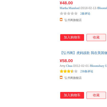
¥48.00
Martha
Mumford
/2018-02-13
/
Blooms
2条评论
弘书阁旗舰店
加入购物车
收藏
【弘书阁】虎妈战歌 我在美国做妈妈 英文原
Mother 蔡美儿 A 耶鲁法学院终
¥58.00
例传记
Amy
Chua
/2012-02-01
/
Bloomsbury 
230条评论
弘书阁旗舰店
加入购物车
收藏