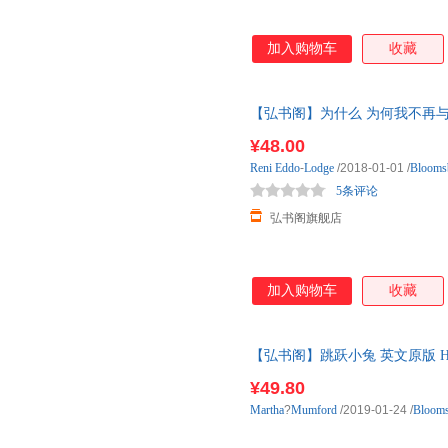
加入购物车
收藏
【弘书阁】为什么 为何我不再与白人谈
Talking to Whit 英文原
¥48.00
外阅
Reni
Eddo
-
Lodge
/2018-01-01
/
Blooms
5条评论
弘书阁旗舰店
加入购物车
收藏
【弘书阁】跳跃小兔 英文原版 Hop L
搭我们去追圣诞精灵 复
¥49.80
Martha
?
Mumford
/2019-01-24
/
Bloom