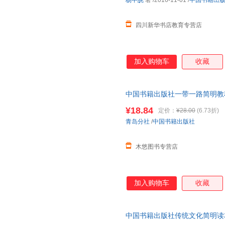
杨中皖
著
/2016-11-01
/
中国书籍出
丹尼尔·笛福
戴望舒
勃朗特
四川新华书店教育专营店
海明威
卢梭
莫泊桑
周逢俊
周芳
郑悦
张勇
张雪峰
张翔
加入购物车
收藏
张铭
张玲
张丽
张涵
张芬之
张冰
中国书籍出版社一带一路简明教程
杨涛
杨楠
杨牧之
¥18.84
定价：
¥28.00
(6.73折)
杨帆
许钧
徐昕
青岛分社
/
中国书籍出版社
徐刚
谢云
魏薇
王秀红
王晓
王圣
木悠图书专营店
王林
王军
王海燕
屠珍
苏童
斯托夫
杉田比吕美
塞尔玛·拉格洛芙
普希金
加入购物车
收藏
梅子
梅绍武
马可·波
刘越
刘文秀
刘文飞
中国书籍出版社传统文化简明读
林徽因
李勇
李杨