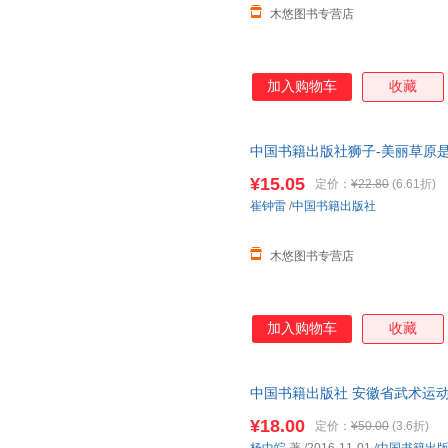
木悠图书专营店
李辉凡
李广宇
李刚
杰克·伦敦
纪伯伦
冯梦龙
陈琦
陈晶
陈健
加入购物车
收藏
柯南道尔
戴尔·卡耐基
加缪
郑振铎
赵永华
赵楠
中国书籍出版社狮子-美丽草原
张岚
张军
张慧
¥15.05
定价：
¥22.80
(6.61折)
郁达夫
雨果
叶圣陶
崔钟雷
/
中国书籍出版社
严明
严歌苓
徐巍
王越
王巍
王琪
木悠图书专营店
王晖
托尼
田野
史密斯
施咸荣
邵娟
加入购物车
收藏
路勇
路易斯·卡罗尔
鹿金
刘伟
凌濛初
梁爽
李烨
李雯
李强
中国书籍出版社 安徽省武术运动
国书籍出版社 新华书店正版，
李芳
劳森
卡夫卡
¥18.00
定价：
¥50.00
(3.6折)
询在线客服！
高风琴
伏尔泰
方刚