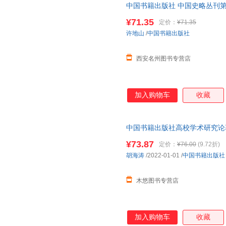
中国书籍出版社 中国史略丛刊第
史文化文学专业丛书【正版速发 
¥71.35
定价：
¥71.35
下单，本店所有商品均可开票】
许地山
/
中国书籍出版社
西安名州图书专营店
加入购物车
收藏
中国书籍出版社高校学术研究论
综合技能培养研究 专项技能培
¥73.87
定价：
¥76.00
(9.72折)
胡海涛
/2022-01-01
/
中国书籍出版社
木悠图书专营店
加入购物车
收藏