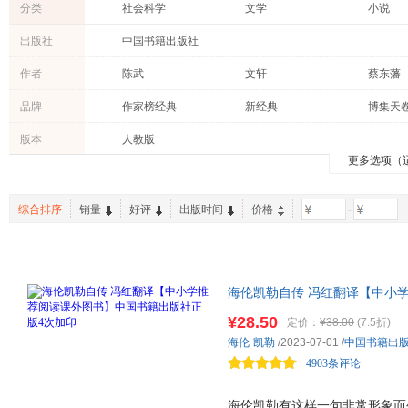
分类
社会科学
文学
小说
教材
中小学用书
传记
出版社
中国书籍出版社
文化
哲学/宗教
经济
作者
陈武
文轩
蔡东藩
管理
考试
成功/励
马克·吐温
奥里森·马登
王勇
品牌
作家榜经典
新经典
博集天
其他
古籍
工业技
崔钟雷
怀德
刘建华
九天译文Empyrean Translation
小花阅读
蒲公英
建筑
育儿/早教
医学
版本
人教版
周啸天
张杰
鲁迅
更多选项（
保健/养生
旅游/地图
科普读
肖弦弈
塞缪尔·斯迈尔斯
吕思勉
动漫/幽默
烹饪/美食
时尚/美
肖潇
李建军
罗曼罗
综合排序
销量
好评
出版时间
价格
-
农业/林业
家庭/家居
手工/DI
水何采采
刘毅
法布尔
老书/收藏
大仲马
宗萨蒋扬钦哲仁波切
祝勇
袁文静
姚仁喜
吴小如
海伦凯勒自传 冯红翻译【中小
刘琳
李一鸣
金波
次加印 自营店23年7月上市当
¥28.50
定价：
¥38.00
(7.5折)
伊索
教育家、思想家、社会活动家的
叶兆言
杨飞
海伦·凯勒
/2023-07-01
/
中国书籍出
读
王建新
龙榆生
李玉民
4903条评论
曾国藩
儒勒·加布里埃尔·凡尔纳
狄更斯
张海涛
海伦凯勒有这样一句非常形象而
杨武能
杨晶