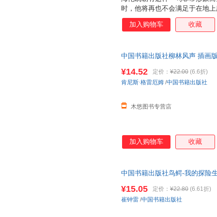
时，他将再也不会满足于在地上
萧红
王伟
王蒙
念，他接受了生命的挑战，创造
加入购物车
收藏
刘艳
李涛
李宁
然毕业于哈佛大学，并用生命的
构，为残疾人造福被评选为20
凡尔纳
崔旭
陈曦
烧的烈火使他才走出黑暗，走出
张友松
张倩
于玲
中国书籍出版社柳林风声 插画
上云天。 从某种意义上说，人
读经典名著入门课外读物阅读技
吴承恩
活在理想与理念之中，对于人的
王晓霞
王晓明
¥14.52
定价：
¥22.00
(6.6折)
以了，但是要想活得精彩，就要
王海
王国维
孙越
肯尼斯·格雷厄姆
/
中国书籍出版社
理想信念使贫困的人变成富翁，
刘杨
刘燕
刘强
望使梦想变成现实。1882年2
木悠图书专营店
李时珍
李淼
李立
金墨
蒋贤萍
黄蓓佳
托尔斯泰
于震
朱自清
加入购物车
收藏
余晖
佚名
许晖
吴静
王燕
王晓彦
中国书籍出版社鸟鳄-我的探险
王静
王建强
王干
¥15.05
汤显祖
孙静
宋璐璐
定价：
¥22.80
(6.61折)
崔钟雷
/
中国书籍出版社
刘莹
刘洋
刘丽丽
李志刚
李征
李叔同