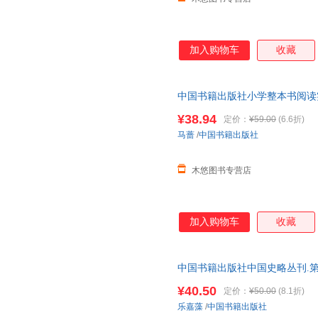
加入购物车
收藏
中国书籍出版社小学整本书阅读
外阅读通俗易懂理论分析培养兴
¥38.94
定价：
¥59.00
(6.6折)
马蔷
/
中国书籍出版社
木悠图书专营店
加入购物车
收藏
中国书籍出版社中国史略丛刊.第
工程宫殿寺庙塔阁楼亭门屋盖城
¥40.50
定价：
¥50.00
(8.1折)
乐嘉藻
/
中国书籍出版社