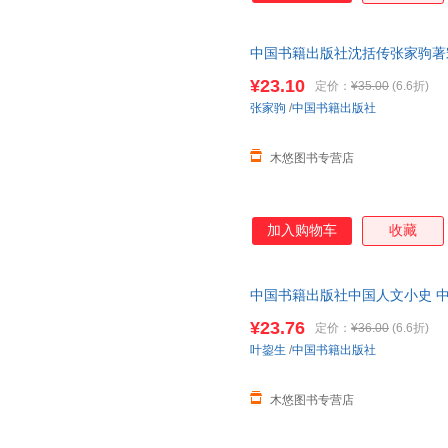
李欣
李善英
李泉
李敏
中国书籍出版社沈括传张家驹著
李璐
李丽
左氏记传历史书籍古代科学安石
李海燕
李芳芳
李丹
¥23.10
定价：
¥35.00
(6.6折)
张家驹
/
中国书籍出版社
莱勃伦克
克雷洛夫
克拉克
卡罗尔
焦锎锋
蒋莉
木悠图书专营店
季羡林
季诺夫人
吉卜林
胡愈之
胡怀琛
韩强
郭婧
郭建华
格雷厄
加入购物车
收藏
高昌
傅惟慈
福楼拜
菲利普斯
董奇
董其昌
中国书籍出版社中国人文小史 中
川端康成
程光炜
陈忠
¥23.76
定价：
¥36.00
(6.6折)
陈颖
陈燕
陈伟
叶鋆生
/
中国书籍出版社
曹雪芹
卜劳恩
伯内特
木悠图书专营店