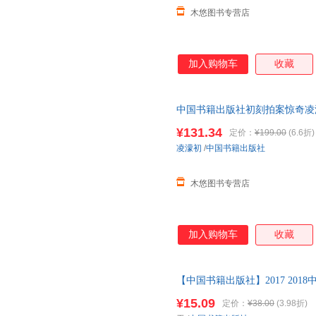
木悠图书专营店
加入购物车
收藏
中国书籍出版社初刻拍案惊奇凌
二拍全套之一原文译文点评线装
¥131.34
定价：
¥199.00
(6.6折)
凌濛初
/
中国书籍出版社
木悠图书专营店
加入购物车
收藏
【中国书籍出版社】2017 20
家精彩作品文学爱好者叶兆言周
¥15.09
定价：
¥38.00
(3.98折)