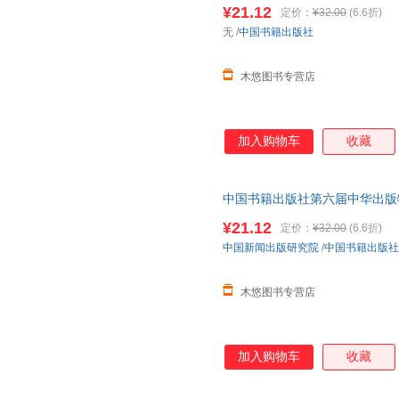
¥21.12
定价：
¥32.00
(6.6折)
李鹏
李健民
李昊
无
/
中国书籍出版社
蒋凡
纪红建
黄亚洲
韩雪
哈代
郭华
木悠图书专营店
傅雷
樊文龙
成应翠
陈鹏
陈洁
陈冬梅
加入购物车
收藏
圣艾克苏佩里
莎士比亚
小仲马
弗朗西斯·霍奇森·伯内特
海伦·凯勒
菲茨杰
朱丽
朱大可
周先进
中国书籍出版社第六届中华出版
出版研究院 著 小说
周大新
张志
张宇
¥21.12
定价：
¥32.00
(6.6折)
张晓
张炜
张婷
中国新闻出版研究院
/
中国书籍出版社
张琦
张其成
张俊
木悠图书专营店
张辉
张弛
詹姆斯·
叶紫
叶芝
叶嘉莹
杨霞
杨文
杨庆华
加入购物车
收藏
杨彩霞
徐振亚
徐则臣
夏阳
夏丏尊
夏洛蒂·