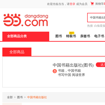
新
购物车
欢迎光临当当，请
登录
成为会员
窗
口
打
开
无
障
热搜:
白狼星
碍
师3
重建秦
说
全部商品分类
图书
特装书
亲签书
电子书
明
页
面,
按
全部商品
Ctrl
加
波
中国书籍出版社(图书)
进入
浪
键
书籍，中国书籍
打
书写中国 阅读世界
开
导
¥43.50
¥15.10
¥22.00
盲
模
式
全部
>
图书
>
中国书籍出版社