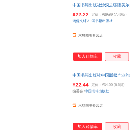
中国书籍出版社沙漠之狐隆美尔
吴瑛
吴晓东
吴调侯
全史战争书籍名将二战书籍人物
¥22.22
定价：
¥29.80
(7.46折)
维斯
王珍
王育济
鸿儒文轩
/
中国书籍出版社
王莹
王艳
王亚平
王实甫
王宁
王娜
木悠图书专营店
王磊
王雷
王俊
王国平
王峰
王晨
屠岸
唐月梅
唐欣
加入购物车
收藏
孙芳
苏苏
斯威夫
史蒂文森
任晶晶
乔叶
中国书籍出版社中国版权产业的经济
马勇
马爱农
吕娟
出口额课题专题行业新闻出版产
¥22.44
定价：
¥34.00
(6.6折)
罗国林
罗伯特·路易斯·史蒂文森
编委会
/
中国书籍出版社
刘玉栋
刘宇
刘瑜
刘学
刘昕
刘祥亚
木悠图书专营店
刘荣跃
刘军
刘晶
刘丰
林阳
林静
加入购物车
收藏
李毓秀
李永祥
李莹