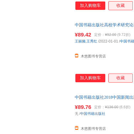
加入购物车
收藏
中国书籍出版社高校学术研究论
与发展研究起源志怪志人唐传奇
¥89.42
定价：
¥92.00
(9.72折)
王丽频
,
王秀红
/2022-01-01
/
中国书
木悠图书专营店
加入购物车
收藏
中国书籍出版社2018中国新闻
设备器材杂志产业政策分析基本
¥89.76
定价：
¥136.00
(6.6折)
无
/
中国书籍出版社
木悠图书专营店