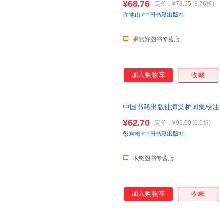
¥68.76
定价：
¥78.55
(8.76折)
许地山
/
中国书籍出版社
果然好图书专营店
加入购物车
收藏
中国书籍出版社海棠桥词集校注
律古典诗歌宋词唐课外读物拓展
¥62.70
定价：
¥95.00
(6.6折)
彭君梅
/
中国书籍出版社
木悠图书专营店
加入购物车
收藏