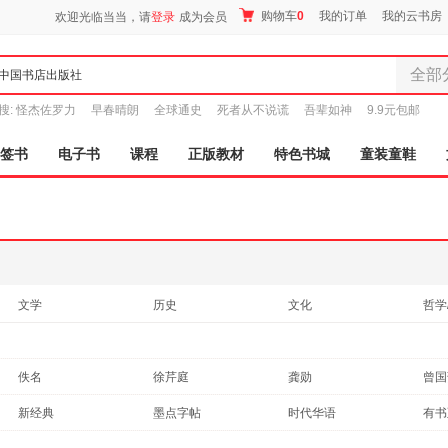
购物车
0
我的订单
我的云书房
欢迎光临当当，请
登录
成为会员
全部
全部分
搜:
怪杰佐罗力
早春晴朗
全球通史
死者从不说谎
吾辈如神
9.9元包邮
尾品汇
图书
签书
电子书
课程
正版教材
特色书城
童装童鞋
电子书
音像
影视
时尚美
母婴用
玩具
文学
历史
文化
哲学
孕婴服
其他
传记
社会科学
科普
童装童
成功/励志
建筑
教材
动漫
家居日
佚名
徐芹庭
龚勋
曾国
保健/养生
经济
工具书
计算
家具装
董其昌
曹雪芹
王概
苏轼
新经典
墨点字帖
时代华语
有书
农业/林业
烹饪/美食
两性关系
服装
自然
胡正言
赵崇祚
王鹏
古典
ptpress摄影客
九志天达
鞋
亲子/家教
时尚/美妆
手工/DIY
育儿