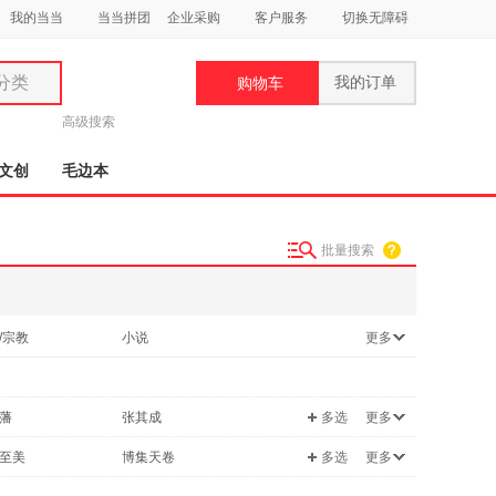
我的当当
当当拼团
企业采购
客户服务
切换无障碍
分类
我的订单
购物车
类
高级搜索
文创
毛边本
批量搜索
妆
品
/宗教
小说
更多
饰
读物
医学
鞋
/幽默
政治/军事
用
藩
张其成
多选
更多
机/网络
管理
饰
萨苏
至美
博集天卷
多选
更多
科学
休闲/爱好
徐扬
/早教
二手书