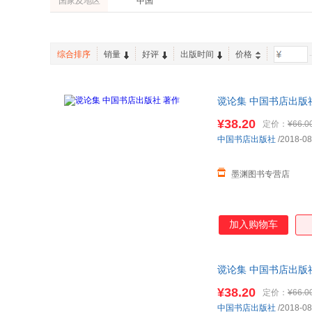
国家及地区
中国
魏徵
王士禛
家庭/家居
张元济
张大可
陈继儒
袁枚
综合排序
销量
好评
出版时间
价格
-
王夫之
孟庆江
李鸿章
李瀚章
谠论集 中国书店出版
袁了凡
伊尹
¥38.20
定价：
¥66.0
刘安
海子
中国书店出版社
/2018-08
虞世南
于非闇
唐浩明
孙超
墨渊图书专营店
刘伟
刘树屏
丁福保
程十发
左丘明
朱彝尊
加入购物车
叶红婷
杨勇
李少林
黎明
谠论集 中国书店出版
乔治·b·伯里曼
朱自清
¥38.20
定价：
¥66.0
晏殊
严羽
中国书店出版社
/2018-08