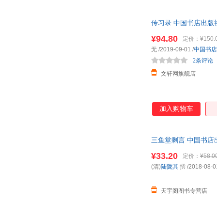
传习录 中国书店出版
¥94.80
定价：
¥150.
无
/2019-09-01
/
中国书店
2条评论
文轩网旗舰店
加入购物车
三鱼堂剩言 中国书店
¥33.20
定价：
¥58.0
(清)
陆陇其
撰
/2018-08-0
天宇阁图书专营店