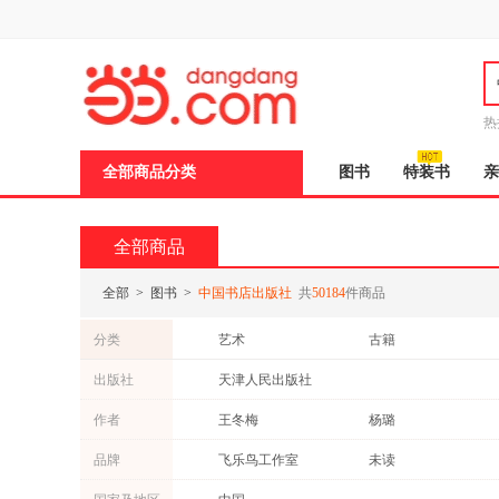
新
窗
口
打
开
无
障
热
碍
说
全部商品分类
图书
特装书
亲
明
页
面,
按
全部商品
Ctrl
加
波
全部
>
图书
>
中国书店出版社
共
50184
件商品
浪
键
分类
艺术
古籍
打
开
中小学用书
童书
出版社
天津人民出版社
导
青春文学
考试
盲
作者
王冬梅
杨璐
模
旅游/地图
法律
式
朱熹
刘汝佳
品牌
飞乐鸟工作室
未读
工业技术
心理学
季羡林
王阳明
京版北美
中国国家地理
体育/运动
外语