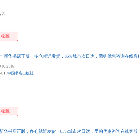
钦定
孟元老
茅坤
马彪
刘侗
李镇西
李长声
李渔
营店
李鹏
李诫
李光地
李刚
高鹗
傅佩荣
陈敬
曹操
收藏
朱家溍
赵声良
张友松
张亚
张仃
张岱
袁行霈
于水
社 新华书店正版，多仓就近发货，85%城市次日达，团购优惠咨询在线客
谢枋得
魏征
魏源
王原
王曙光
王蒙
王蕾
王国
0
(6.25折)
-01
/
中国书店出版社
斯蒂文森
思履
沈复
瞿秋
柳宗元
刘岩
刘歆
刘孝
朗读
姜得祺
洪应明
何新
陈曦
陈廷敬
陈平
陈红
收藏
 新华书店正版，多仓就近发货，85%城市次日达，团购优惠咨询在线客服