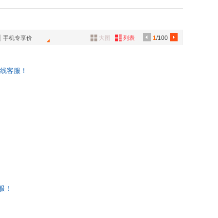
老舍
具
品
慧皎
外
仁
王世襄
手机专享价
大图
列表
1
/100
品
国
李商隐
张华
讯
在线客服！
中
刘余莉
音
左宗棠
公
石
陶潜
器
刘义庆
高献红
觉罗·玄烨
戴尔·卡耐基
景
张洪
曲黎敏
曹植
服！
正
郁达夫
甫
王琳