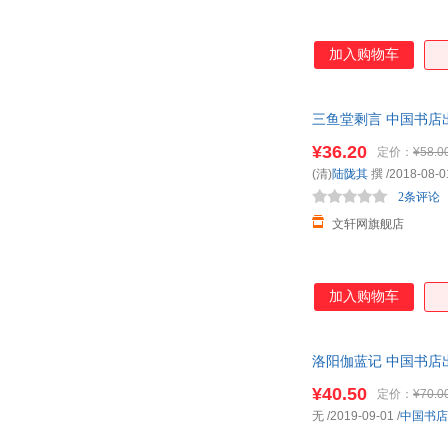
加入购物车
三鱼堂剩言 中国书店
¥36.20
定价：
¥58.0
(清)
陆陇其
撰
/2018-08-0
2条评论
文轩网旗舰店
加入购物车
洛阳伽蓝记 中国书店
¥40.50
定价：
¥70.0
无
/2019-09-01
/
中国书店