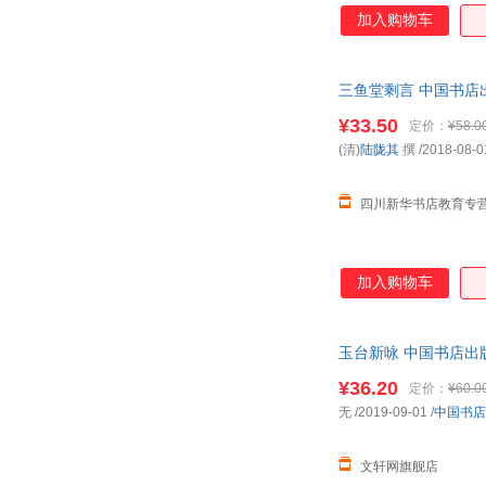
加入购物车
三鱼堂剩言 中国书店
¥33.50
定价：
¥58.0
(清)
陆陇其
撰
/2018-08-0
四川新华书店教育专
加入购物车
玉台新咏 中国书店出
¥36.20
定价：
¥60.0
无
/2019-09-01
/
中国书店
文轩网旗舰店