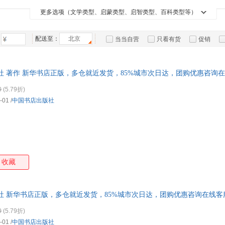
王屹峰
孙武
司马迁
林良
箱包皮
更多选项（文学类型、启蒙类型、启智类型、百科类型等）
赞宁
许慎
辛弃疾
手表饰
如惺
运动户
叶嘉莹
黄夏年
吴昌硕
王守
配送至：
北京
当当自营
只看有货
促销
汽车用
鲁迅
刘乃昌
刘鹗
李孝
特卖
预售
入驻商家
食品
黄帝
莎士比亚
周嘉胄
周辉
手机通
社 著作 新华书店正版，多仓就近发货，85%城市次日达，团购优惠咨询
温庭筠
汤显祖
纳兰性德
罗贯
数码影
0
(5.79折)
笛福
陈振濂
陈高华
班固
电脑办
-01
/
中国书店出版社
萧德言
无名氏
王强
大家电
王安
家用电
蒲松龄
彭兴林
毛晋
陆羽
梁启超
厉鹗
胡适
郭璞
陈寅恪
车万育
蔡东藩
爱新
朱生豪
郑振铎
赵蕤
张仲
收藏
薛涛
唐寅
司马光
任彤
老子
洪兴祖
冯梦龙
邓辉
社 新华书店正版，多仓就近发货，85%城市次日达，团购优惠咨询在线客
朱长文
朱孝臧
周作人
张居
0
(5.79折)
许寿裳
萧红
文震亨
王实
-01
/
中国书店出版社