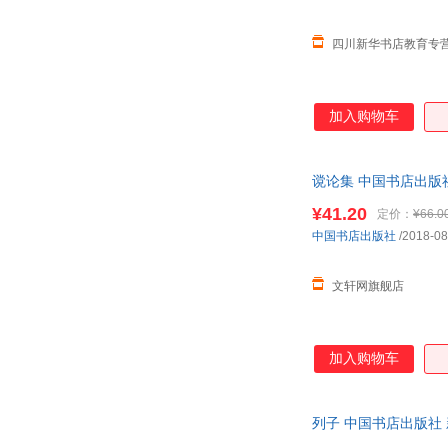
王林
王乐
刘勰
刘向
四川新华书店教育专
李时珍
李峤
洪刍
弘一法师
加入购物车
庄周
朱伟
张连生
张帆
杨为刚
谠论集 中国书店出版
徐健顺
王晔
王维
¥41.20
定价：
¥66.0
中国书店出版社
/2018-08
田野
宋莹
孟子
陆龟蒙
文轩网旗舰店
李林
李可染
鬼谷子
顾之京
曾小华
卜劳恩
加入购物车
列子 中国书店出版社