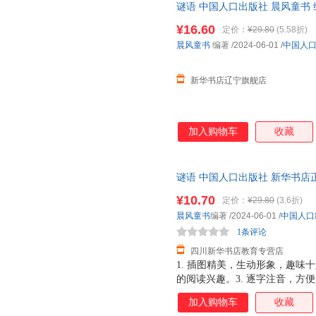
谜语 中国人口出版社 晨风童书
电子发票
¥16.60
定价：
¥29.80
(5.58折)
晨风童书
编著
/2024-06-01
/
中国人
新华书店辽宁旗舰店
加入购物车
收藏
谜语 中国人口出版社 新华书店
优惠咨询在线客服！
¥10.70
定价：
¥29.80
(3.6折)
晨风童书
编著
/2024-06-01
/
中国人口
1条评论
四川新华书店教育专营店
1. 插图精美，生动形象，趣味
的阅读兴趣。3. 逐字注音，方便
习兴趣。 5. 优良纸张，印刷
加入购物车
收藏