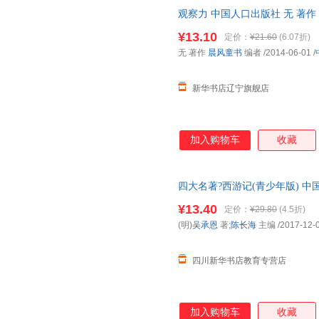
观察力 中国人口出版社 无 著作
¥13.10
定价：
¥21.60
(6.07折)
无 著作
晨风童书
编者
/2014-06-01
/
新华书店辽宁旗舰店
加入购物车
收藏
四大名著?西游记(青少年版) 
货，85%城市次日达，团购优
¥13.40
定价：
¥29.80
(4.5折)
(明)
吴承恩
著;
陈长海
主编
/2017-12-
四川新华书店教育专营店
加入购物车
收藏