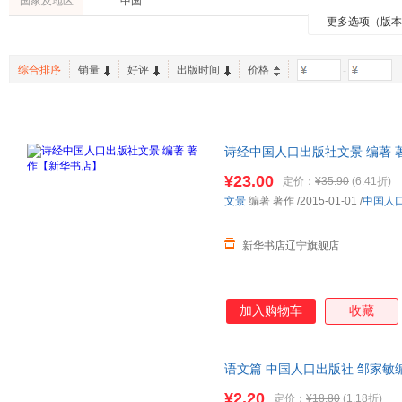
国家及地区
中国
冰波
童乐
格林兄
国开童媒
公文式教育
小读客
更多选项（版
数学启蒙
习惯养成
阅读工
小林清之介
李硕
让·德·
呦呦童
中国好书
彩虹岛
专注力/记忆力
品格培养
入学准
王姿云
施耐庵
张新国
双螺旋童书馆
乐乐趣
幼儿画
综合排序
销量
好评
出版时间
价格
-
动物世界
少儿音乐
亲近自
罗贯中
王维幸
卡莉娜·
大语文
疫情防护
历史故
偌琛·热尔内尔
张天翼
毕翠克丝·波特
须田研司
孙衍
诗经中国人口出版社文景 编著 
瑞雅
呼怡
刘平
¥23.00
定价：
¥35.90
(6.41折)
曹雪芹
辛芘·冯·奥尔弗斯
徐瑞莲
文景
编著 著作
/2015-01-01
/
中国人
张秀丽
杨立朋
金波
刘东
吕秋梅
新华书店辽宁旗舰店
伊索
安徒生
hans
李秀萍
宋璐璐
马爱农
加入购物车
收藏
杨阳
沈传宝
克里斯
中川宏贵
长新太
于清峰
巨英
圣艾克苏佩里
马克·吐
语文篇 中国人口出版社 邹家敏
子发票
罗伯特·路易斯·斯蒂文森
冈田千晶
张友松
¥2.20
定价：
¥18.80
(1.18折)