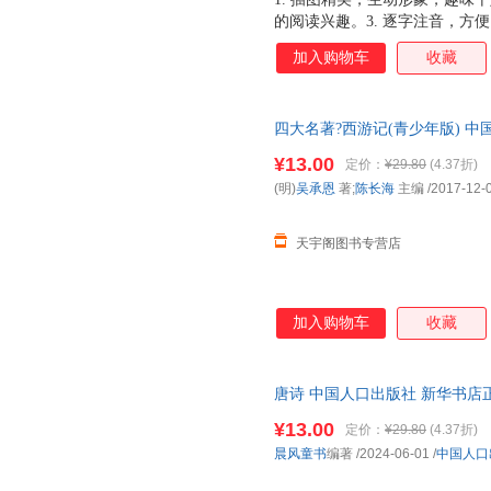
的阅读兴趣。3. 逐字注音，方便
习兴趣。 5. 优良纸张，印刷
加入购物车
收藏
四大名著?西游记(青少年版) 
货，85%城市次日达，团购优
¥13.00
定价：
¥29.80
(4.37折)
(明)
吴承恩
著;
陈长海
主编
/2017-12-
天宇阁图书专营店
加入购物车
收藏
唐诗 中国人口出版社 新华书店
优惠咨询在线客服！
¥13.00
定价：
¥29.80
(4.37折)
晨风童书
编著
/2024-06-01
/
中国人口