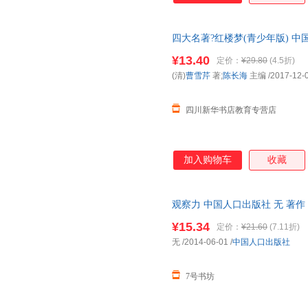
四大名著?红楼梦(青少年版) 
货，85%城市次日达，团购优
¥13.40
定价：
¥29.80
(4.5折)
(清)
曹雪芹
著;
陈长海
主编
/2017-12-
四川新华书店教育专营店
加入购物车
收藏
观察力 中国人口出版社 无 著作
作 晨风童书 编者
¥15.34
定价：
¥21.60
(7.11折)
无
/2014-06-01
/
中国人口出版社
7号书坊