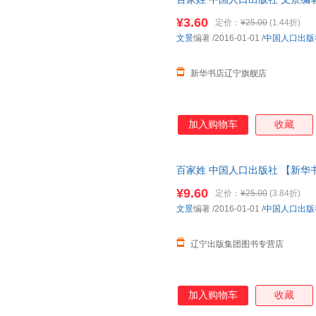
维·比安基
王雪
王彤
子发票
¥3.60
定价：
¥25.00
(1.44折)
孙涛
孙静
塞尔玛·
文景
编著
/2016-01-01
/
中国人口出版
旁帝
马克·钱伯斯
鹿理梅
刘莉
李晓鹏
李敏
新华书店辽宁旗舰店
克里斯·奥克雷德
科恩
凯瑟琳·
何秋光
汉斯·比尔
龚勋
加入购物车
收藏
弗兰克
丰田一彦
德鲁斯·
橙子
陈晖
碧姬·拉
阿妮塔·盖恩瑞
百家姓 中国人口出版社 【新华
¥9.60
定价：
¥25.00
(3.84折)
文景
编著
/2016-01-01
/
中国人口出版
辽宁出版集团图书专营店
加入购物车
收藏