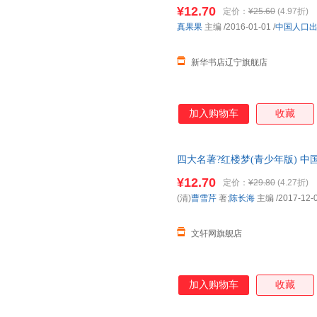
¥12.70
定价：
¥25.60
(4.97折)
真果果
主编
/2016-01-01
/
中国人口
新华书店辽宁旗舰店
加入购物车
收藏
四大名著?红楼梦(青少年版) 
货，85%城市次日达，团购优
¥12.70
定价：
¥29.80
(4.27折)
(清)
曹雪芹
著;
陈长海
主编
/2017-12-
文轩网旗舰店
加入购物车
收藏