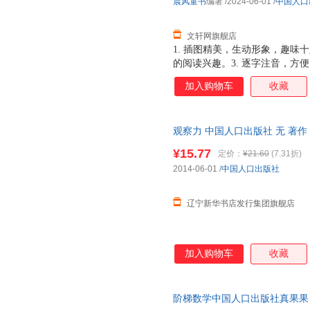
晨风童书
编著
/2024-06-01
/
中国人口
文轩网旗舰店
1. 插图精美，生动形象，趣味
的阅读兴趣。3. 逐字注音，方便
习兴趣。 5. 优良纸张，印刷
加入购物车
收藏
观察力 中国人口出版社 无 著作
作 晨风童书 编者
¥15.77
定价：
¥21.60
(7.31折)
2014-06-01
/
中国人口出版社
辽宁新华书店发行集团旗舰店
加入购物车
收藏
阶梯数学中国人口出版社真果果