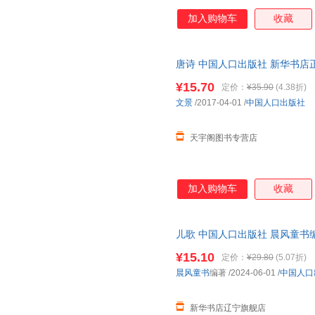
加入购物车
收藏
唐诗 中国人口出版社 新华书店
优惠咨询在线客服！
¥15.70
定价：
¥35.90
(4.38折)
文景
/2017-04-01
/
中国人口出版社
天宇阁图书专营店
加入购物车
收藏
儿歌 中国人口出版社 晨风童书
电子发票
¥15.10
定价：
¥29.80
(5.07折)
晨风童书
编著
/2024-06-01
/
中国人口
新华书店辽宁旗舰店