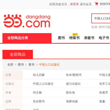
新
购物车
欢迎光临当当，请
登录
成为会员
窗
口
打
开
无
障
热搜:
新时代
碍
有兽焉全集
说
全部商品分类
图书
特装书
亲签书
电子书
明
页
面,
按
全部商品
Ctrl
加
波
全部
>
图书
>
童书
>
中国人口出版社
浪
键
分类
幼儿启蒙
绘本/图画书
中国儿
打
开
科普/百科
婴儿读物
7-10岁
出版社
中国人口出版社
接力出版社
化学工
导
外国儿童文学
玩具书
少儿英
盲
河北美术出版社
作者
何文楠
陈长海
朱惠芳
模
想像力/创造力
拼音读物
少儿励
式
燕子
谢茹
李继勇
品牌
异步图书
海豚传媒
童趣
语言表达
进口儿童书
动漫/卡
张秋生
苏梅
潘志辉
森林鱼
千寻童书馆
红帽子
亲子共读
情商培养
成语故