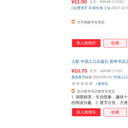
¥11.50
定价：
¥29.80
(3.86折)
(清)
曹雪芹
著;
陈长海
主编
/2017-12-
天宇阁图书专营店
加入购物车
收藏
儿歌 中国人口出版社 新华书店
优惠咨询在线客服！
¥10.70
定价：
¥29.80
(3.6折)
晨风童书
编著
/2024-06-01
/
中国人口
1条评论
四川新华书店教育专营店
1. 插图精美，生动形象，趣味
的阅读兴趣。3. 逐字注音，方便
习兴趣。 5. 优良纸张，印刷
加入购物车
收藏