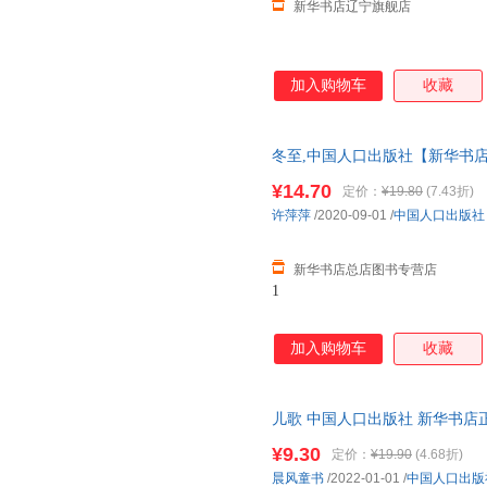
新华书店辽宁旗舰店
加入购物车
收藏
冬至,中国人口出版社【新华书店
就近发货 85%城市次日送达！
¥14.70
定价：
¥19.80
(7.43折)
许萍萍
/2020-09-01
/
中国人口出版社
新华书店总店图书专营店
1
加入购物车
收藏
儿歌 中国人口出版社 新华书店
优惠咨询在线客服！
¥9.30
定价：
¥19.90
(4.68折)
晨风童书
/2022-01-01
/
中国人口出版