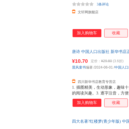
3条评论
文轩网旗舰店
加入购物车
收藏
唐诗 中国人口出版社 新华书店
优惠咨询在线客服！
¥10.70
定价：
¥29.80
(3.6折)
晨风童书
编著
/2024-06-01
/
中国人口
四川新华书店教育专营店
1. 插图精美，生动形象，趣味
的阅读兴趣。3. 逐字注音，方便
习兴趣。 5. 优良纸张，印刷
加入购物车
收藏
四大名著?红楼梦(青少年版) 
货，85%城市次日达，团购优