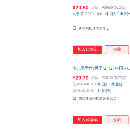
¥20.80
定价：
¥39.80
(5.23折)
文景
著
/2018-10-01
/
中国人口出版
新华书店辽宁旗舰店
加入购物车
收藏
少儿国学馆?孟子(2) (2) 中
城市次日达，团购优惠咨询在线
¥20.70
定价：
¥35.90
(5.77折)
无
/2014-01-01
/
中国人口出版社
11条评论
四川新华书店教育专营店
加入购物车
收藏