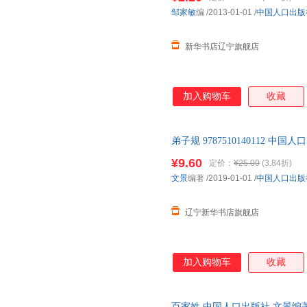
沈冰
罗玲
灵思泉
邹家敏
编
/2013-01-01
/
中国人口出版
朱自清
易磊
徐文
新华书店辽宁旗舰店
刘畅
李洁
高鹗
叶红婷
萧乾
田秀娟
焦庆锋
赫伯特·乔治·威尔斯
丹尼尔·
加入购物车
收藏
夏尔·佩罗
吴波
王之光
孙瑾筱
塞尔玛·拉格洛夫
法布尔
弟子规 9787510140112 
张艳
张莉
维克多·
新正版书籍 正规发票
¥9.60
万巴
内斯比特
蒙哥马
定价：
¥25.00
(3.84折)
文景
编著
/2019-01-01
/
中国人口出版
李玉民
李颖
李岩
陈姣
布吕诺夫
布洛克
辽宁新华书店旗舰店
詹姆斯·巴里
叶君健
王涛
施皮里
马良坤
李瑛
朵朵亿童
伯内特
冰心
加入购物车
收藏
罗曼罗兰
格日勒其木格·黑鹤
张晓东
洋洋兔
严军
袖唐
百家姓 中国人口出版社 文景编