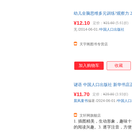
幼儿全脑思维多元训练?观察力:2
就近发货，85%城市次日达，
¥12.10
定价：
¥21.60
(5.61折)
无
/2014-06-01
/
中国人口出版社
天宇阁图书专营店
加入购物车
收藏
谜语 中国人口出版社 新华书店
优惠咨询在线客服！
¥11.70
定价：
¥29.80
(3.93折)
晨风童书
编著
/2024-06-01
/
中国人口
文轩网旗舰店
1. 插图精美，生动形象，趣味
的阅读兴趣。3. 逐字注音，方便