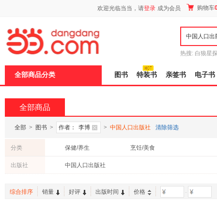
新
购物车
欢迎光临当当，请
登录
成为会员
窗
口
打
开
无
障
热搜:
白狼星
碍
师3
重建秦
说
全部商品分类
图书
特装书
亲签书
电子书
明
页
面,
按
全部商品
Ctrl
加
波
全部
>
图书
>
作者：
李博
>
中国人口出版社
清除筛选
浪
键
分类
保健/养生
烹饪/美食
打
开
出版社
中国人口出版社
导
盲
模
综合排序
销量
好评
出版时间
价格
-
式