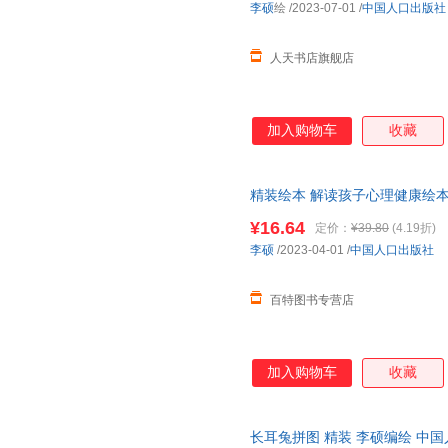
李硕
绘
/2023-07-01
/
中国人口出版社
人天书店旗舰店
加入购物车
收藏
精装绘本 解读孩子心理健康绘本
9787510188862 ; 978-7-5101-8
¥16.64
定价：
¥39.80
(4.19折)
李硕
/2023-04-01
/
中国人口出版社
百特图书专营店
加入购物车
收藏
长耳兔拼图 精装 李硕编绘 中