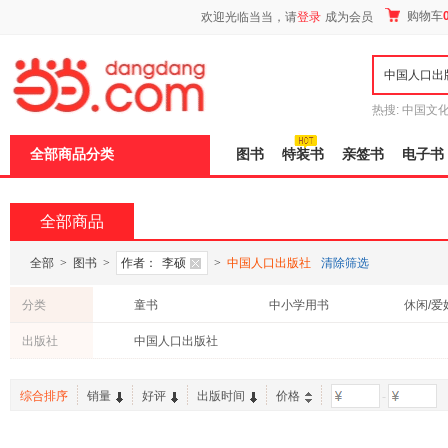
新
购物车
欢迎光临当当，请
登录
成为会员
窗
口
打
开
无
障
热搜:
中国文
碍
者从不说谎
说
全部商品分类
图书
特装书
亲签书
电子书
明
页
面,
按
全部商品
Ctrl
加
波
全部
>
图书
>
作者：
李硕
>
中国人口出版社
清除筛选
浪
键
分类
童书
中小学用书
休闲/爱
打
开
出版社
中国人口出版社
导
盲
模
综合排序
销量
好评
出版时间
价格
-
式