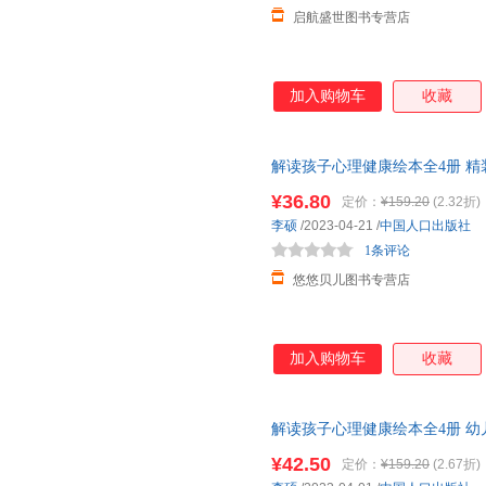
启航盛世图书专营店
加入购物车
收藏
解读孩子心理健康绘本全4册 精装
童情绪管理图画故事书 一二年级
¥36.80
定价：
¥159.20
(2.32折)
切/别担心,会更好/不是我干的
李硕
/2023-04-21
/
中国人口出版社
1条评论
悠悠贝儿图书专营店
加入购物车
收藏
解读孩子心理健康绘本全4册 幼
干的/别担心会更好/深呼吸不要怕 
¥42.50
定价：
¥159.20
(2.67折)