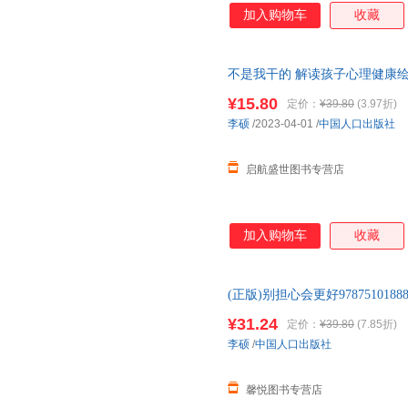
加入购物车
收藏
不是我干的 解读孩子心理健康绘本
岁幼儿童宝宝早教启蒙情绪管理
¥15.80
定价：
¥39.80
(3.97折)
李硕
/2023-04-01
/
中国人口出版社
启航盛世图书专营店
加入购物车
收藏
(正版)别担心会更好97875101
当当客服
¥31.24
定价：
¥39.80
(7.85折)
李硕
/
中国人口出版社
馨悦图书专营店