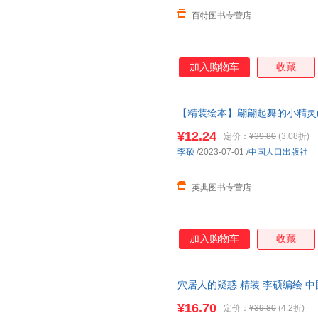
百特图书专营店
加入购物车
收藏
【精装绘本】翩翩起舞的小精灵(四色
¥12.24
定价：
¥39.80
(3.08折)
李硕
/2023-07-01
/
中国人口出版社
英典图书专营店
加入购物车
收藏
穴居人的疑惑 精装 李硕编绘 
人的疑惑
¥16.70
定价：
¥39.80
(4.2折)