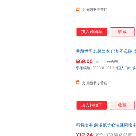
文澜图书专营店
加入购物车
收藏
典藏世界名著绘本 巴黎圣母院 
¥69.00
定价：
¥69.00
李硕
编绘
/2023-01-01
/
中国人口出版
文澜图书专营店
加入购物车
收藏
精装绘本 解读孩子心理健康绘本
社9787510188848
¥12.24
定价：
¥39.80
(3.08折)