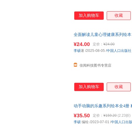
加入购物车
收藏
全面解读儿童心理健康系列绘本
¥24.00
定价：
¥24.00
李硕
著
/2025-08-05
/
中国人口出版社
佳阅科技图书专营店
加入购物车
收藏
动手动脑的乐趣系列绘本全4册
家/翩翩起舞的小精灵/穴居人的
¥35.50
定价：
¥159.20
(2.23折)
李硕
编绘
/2023-07-01
/
中国人口出