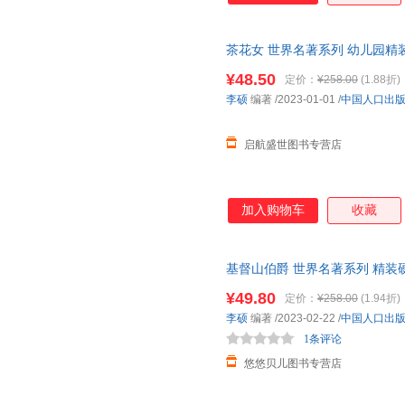
茶花女 世界名著系列 幼儿园精装
教启蒙经典名著图书 亲子共读
¥48.50
定价：
¥258.00
(1.88折)
李硕
编著
/2023-01-01
/
中国人口出
启航盛世图书专营店
加入购物车
收藏
基督山伯爵 世界名著系列 精装硬
12岁少儿童阅读经典名著图画故
¥49.80
定价：
¥258.00
(1.94折)
李硕
编著
/2023-02-22
/
中国人口出
1条评论
悠悠贝儿图书专营店