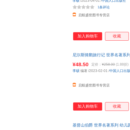
李硕
/2023-04-01
/
中国人口出版社
1条评论
启航盛世图书专营店
加入购物车
收藏
尼尔斯骑鹅旅行记 世界名著系列
6-8-12岁少儿童阅读经典名著
¥48.50
定价：
¥258.00
(1.88折)
李硕
编著
/2023-02-01
/
中国人口出
启航盛世图书专营店
加入购物车
收藏
基督山伯爵 世界名著系列 幼儿园