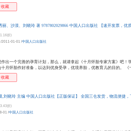
收藏
丽、沙漠、刘晓玲 著 9787802029866 中国人口出版社 【速开发票，
1.16折)
/2011-01-01
/
中国人口出版社
想作出一个完善的孕育计划，那么，就请拿起《十月怀胎专家方案》吧！
为十月怀胎作好准备，以达到优身受孕，优境养胎，优教育儿的目的。 《
全面科学地介绍了十月怀胎中一些的常识，分述了十月怀胎中必要的保健
收藏
夫妇们予以更系统、更全面地指导，真正做到一书在手，心中无忧。
漠,刘晓玲 主编 中国人口出版社【正版保证】 全国三仓发货，物流便捷
3.43折)
8-01
/
中国人口出版社