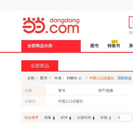
新
窗
口
打
开
无
障
热
碍
说
全部商品分类
图书
特装书
亲
明
页
面,
按
全部商品
Ctrl
加
波
全部
>
图书
>
作者：
刘晓玲
>
中国人口出版社
清除筛选
浪
键
分类
童书
孕产/胎教
打
开
出版社
中国人口出版社
导
盲
模
综合排序
销量
好评
出版时间
价格
-
式