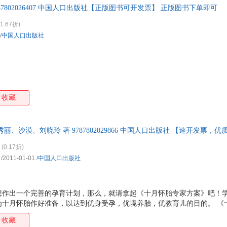
87802026407 中国人口出版社【正版图书可开发票】 正版图书下单即可
箱包皮
手表饰
1.67折)
运动户
/
中国人口出版社
汽车用
食品
手机通
数码影
电脑办
收藏
大家电
家用电
丽、沙漠、刘晓玲 著 9787802029866 中国人口出版社 【速开发票，
(0.17折)
/2011-01-01
/
中国人口出版社
想作出一个完善的孕育计划，那么，就请拿起《十月怀胎专家方案》吧！
为十月怀胎作好准备，以达到优身受孕，优境养胎，优教育儿的目的。 《
全面科学地介绍了十月怀胎中一些的常识，分述了十月怀胎中必要的保健
收藏
夫妇们予以更系统、更全面地指导，真正做到一书在手，心中无忧。