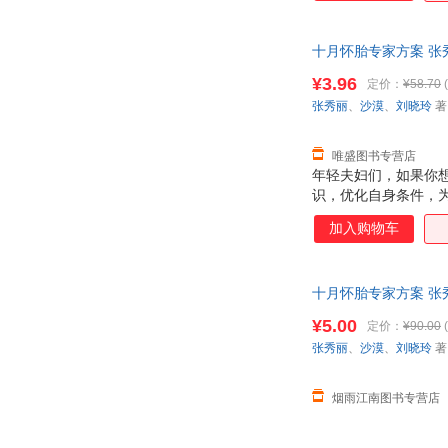
十月怀胎专家方案 张秀
退换】
¥3.96
定价：
¥58.70
(
张秀丽
、
沙漠
、
刘晓玲
著
唯盛图书专营店
年轻夫妇们，如果你
识，优化自身条件，
容丰富，选材新颖，
加入购物车
方法。力求对年轻的
十月怀胎专家方案 张
套，电子发票！
¥5.00
定价：
¥90.00
(
张秀丽
、
沙漠
、
刘晓玲
著
烟雨江南图书专营店