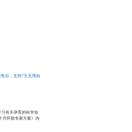
具
品
外
品
讯
音
公
器
优质售后，支持7天无理由
学习有关孕育的科学知
十月怀胎专家方案》内
及一些常见问题的处理