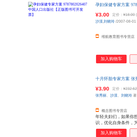
孕妇保健专家方案 97
¥3.00
定价：
¥18.00
(
沙漠
,
刘晓玲
/2007-08-01
维航教育图书专营店
加入购物车
十月怀胎专家方案 张秀
退换】
¥3.90
定价：
¥232.62
张秀丽
、
沙漠
、
刘晓玲
著
概念图书专营店
年轻夫妇们，如果你
识，优化自身条件，
容丰富，选材新颖，
加入购物车
方法。力求对年轻的