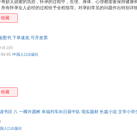
件奇妙又甜蜜的负担，怀孕的过程中，生理、身体、心理都需要保持健康
，所有怀孕女人必经的过程给予全程指导。对孕妇常见的问题作出特别详
面、务实的解决方法。让您轻松度过怀孕期，生下健康、可爱的宝宝。
收藏
版图书,下单速发,可开发票
0
(8.1折)
-01-01
/
中国人口出版社
收藏
阅读书目 八 一棵许愿树 幸福列车向日葵中队 现实题材 长篇小说 文学小学
0
国人口出版社