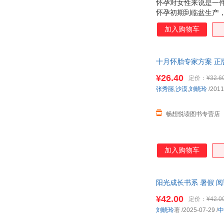
怀孕对女性来说是一
怀孕初期到临盆生产
运动、保健提供最全
加入购物车
十月怀胎专家方案 正
¥26.40
定价：
¥32.6
张秀丽
,
沙漠
,
刘晓玲
/2011
畅想悦读图书专营店
加入购物车
阳光成长书系 暑假 
籍
¥42.00
定价：
¥42.0
刘晓玲
著
/2025-07-29
/
中