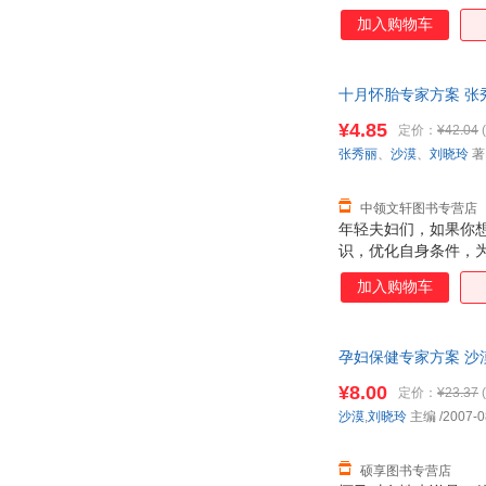
加入购物车
十月怀胎专家方案 张秀
退换】
¥4.85
定价：
¥42.04
(
张秀丽
、
沙漠
、
刘晓玲
著
中领文轩图书专营店
年轻夫妇们，如果你
识，优化自身条件，
容丰富，选材新颖，
加入购物车
方法。力求对年轻的
孕妇保健专家方案 沙
¥8.00
定价：
¥23.37
(
沙漠
,
刘晓玲
主编
/2007-0
硕享图书专营店