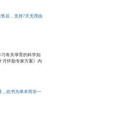
优质售后，支持7天无理由
学习有关孕育的科学知
十月怀胎专家方案》内
及一些常见问题的处理
量，此书为单本而非一