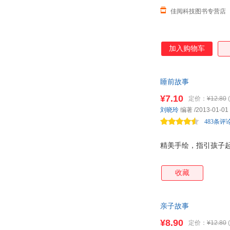
佳阅科技图书专营店
加入购物车
睡前故事
¥7.10
定价：
¥12.80
(
刘晓玲
编著
/2013-01-01
483条评
精美手绘，指引孩子
收藏
亲子故事
¥8.90
定价：
¥12.80
(