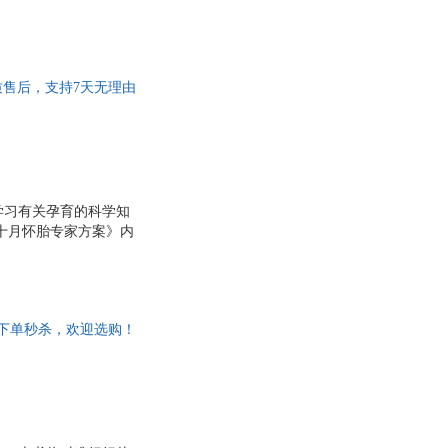
优质售后，支持7天无理由
学习有关孕育的科学知
十月怀胎专家方案》内
及一些常见问题的处理
，下单秒杀，欢迎选购！