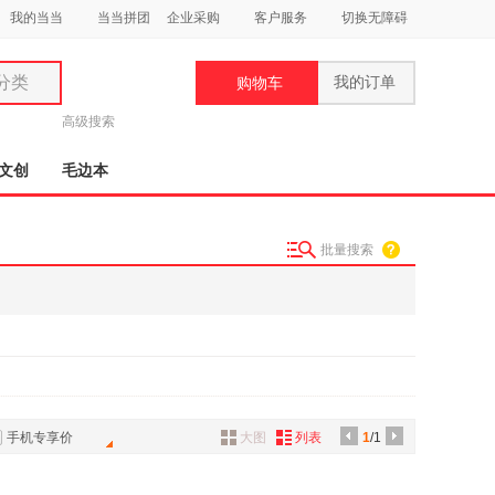
我的当当
当当拼团
企业采购
客户服务
切换无障碍
分类
我的订单
购物车
类
高级搜索
文创
毛边本
批量搜索
妆
品
饰
鞋
用
饰
手机专享价
大图
列表
1
/1