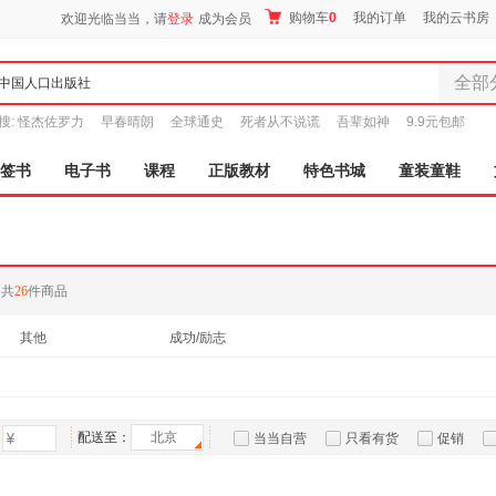
购物车
0
我的订单
我的云书房
欢迎光临当当，请
登录
成为会员
全部
全部分
搜:
怪杰佐罗力
早春晴朗
全球通史
死者从不说谎
吾辈如神
9.9元包邮
尾品汇
图书
签书
电子书
课程
正版教材
特色书城
童装童鞋
电子书
音像
影视
时尚美
共
26
件商品
母婴用
玩具
其他
成功/励志
孕婴服
童装童
家居日
家具装
配送至：
北京
当当自营
只看有货
促销
服装
特卖
预售
入驻商家
鞋