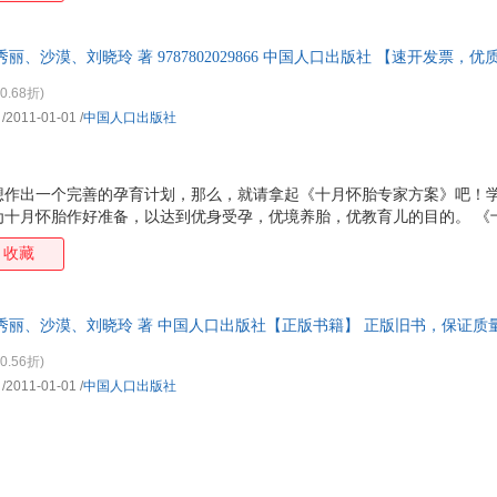
丽、沙漠、刘晓玲 著 9787802029866 中国人口出版社 【速开发票，
0.68折)
/2011-01-01
/
中国人口出版社
想作出一个完善的孕育计划，那么，就请拿起《十月怀胎专家方案》吧！
为十月怀胎作好准备，以达到优身受孕，优境养胎，优教育儿的目的。 《
全面科学地介绍了十月怀胎中一些的常识，分述了十月怀胎中必要的保健
收藏
夫妇们予以更系统、更全面地指导，真正做到一书在手，心中无忧。
秀丽、沙漠、刘晓玲 著 中国人口出版社【正版书籍】 正版旧书，保证质
0.56折)
/2011-01-01
/
中国人口出版社