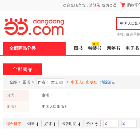
新
购物车
欢迎光临当当，请
登录
成为会员
窗
口
打
开
无
障
热搜:
白狼星
碍
师3
重建秦
说
全部商品分类
图书
特装书
亲签书
电子书
明
页
面,
按
全部商品
Ctrl
加
波
全部
>
图书
>
作者：
龙江
>
中国人口出版社
清除筛选
浪
键
分类
童书
打
开
出版社
中国人口出版社
导
盲
模
综合排序
销量
好评
出版时间
价格
-
式