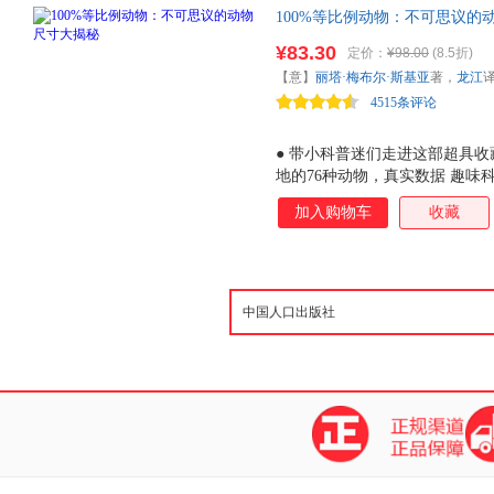
100%等比例动物：不可思议的动
馆主题优选童书！1:1等比例呈现
¥83.30
定价：
¥98.00
(8.5折)
真细节！真实数据+趣味科普+
【意】
丽塔·梅布尔·斯基亚
著，
龙江
馆！
4515条评论
● 带小科普迷们走进这部超具
地的76种动物，真实数据 趣味
个人专属动物典藏馆！ ● 1:1
加入购物车
收藏
尺寸跃然纸上！拿出尺子量一量
动物科普迷们零距离探索自然动物
的独特视角：舌头、利爪、獠牙
普迷们揭秘陆地上、海洋里、天
接触到的细节特征。 ● 真实
娓道来。让动物科普迷们在如此
量、拓宽视野！ ● 这本等比例科普
视觉冲击，细腻手绘，动物