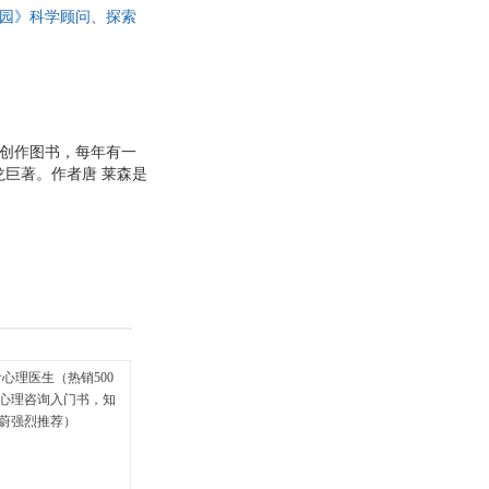
纪公园》科学顾问、探索
具
恐龙进化史长卷，玩超好
品
外
品
讯
学生创作图书，每年有一
龙巨著。作者唐 莱森是
音
 3.揭开恐龙王国鲜
公
大，*小的恐龙有多
？ 4.恐龙对战游戏
器
还可以像玩扑克牌一