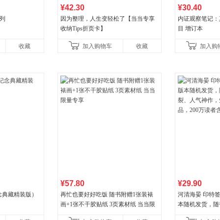
¥42.30
¥30.40
列
因为整理，人生变轻松了【当当专享
内证观察笔记：
收纳Tips折页卡】
目 增订本
收藏
加入购物车
收藏
加入购
¥57.80
¥29.90
念典藏精装版）
再忙也要好好吃饭 随书附赠1张装裱
河清海晏 印特签
画+1张不干胶贴纸 3页素材纸 当当限
本随机发货，随
量专享
人气神作，知乎