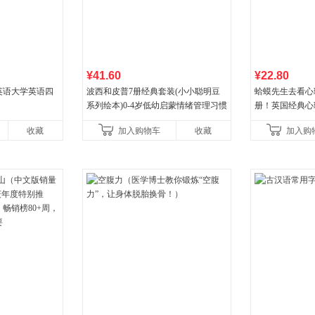
¥41.60
¥22.80
火英语大学英语四
波西和皮普7册经典套装(小小聪明豆
蛤蟆先生去看心
系列绘本)0-4岁低幼启蒙情绪管理习惯
册！英国经典心
养成绘本，引导宝宝认识接纳情绪培
心理学家李松蔚
收藏
加入购物车
收藏
加入购
养好品质，发现快