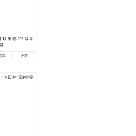
.第1部.2021版.朱
朝
物车
收藏