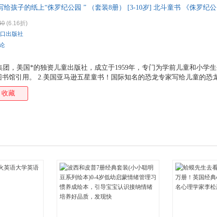
给孩子的纸上“侏罗纪公园 ” （套装8册） [3-10岁] 北斗童书 《侏罗
箱包皮
恐龙百科绘本书！了解ZUI快、ZUI大、ZUI强等恐龙世界之ZUI，看
手表饰
40
(6.16折)
！儿童科普绘本读物
运动户
口出版社
汽车用
评论
食品
手机通
r出版集团，美国*的独资儿童出版社，成立于1959年，专门为学前儿童和小
书馆引用。 2.美国亚马逊五星童书！国际知名的恐龙专家写给儿童的恐
数码影
技术顾问、畅销书作家，已经创作出版了50多部受孩子们欢迎的科普图书。
电脑办
收藏
恐龙跑得*快？哪种恐龙*聪明？谁是恐龙世界里*致命的杀手？*恐龙有多
大家电
干吗的？为什么有的恐龙不长鳞片长羽毛？为什么有的恐龙身披厚厚的盔甲
家用电
一张恐龙名片，上面有一种恐龙的中英文名称、体长、食性等详细介绍。 
战！ 5.赠送恐龙进化长卷！ 展开近1.5米的长卷宛如一部恐