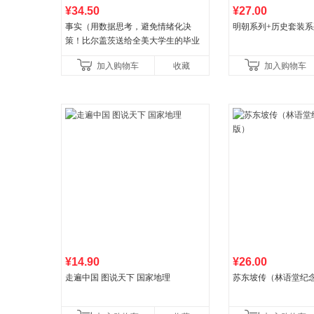
¥34.50
¥27.00
事实（用数据思考，避免情绪化决
明朝系列+历史套装系
策！比尔盖茨送给全美大学生的毕业
礼物！比尔盖茨逢人就推荐的热门大
加入购物车
收藏
加入购物车
书！）读客经管文库
¥14.90
¥26.00
走遍中国 图说天下 国家地理
苏东坡传（林语堂纪