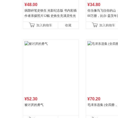
¥48.00
¥34.80
病隙碎笔史铁生 光影纪念版 书内彩插
你当像鸟飞往你的山
作者亲摄照片12幅 史铁生充满灵性光
00万册，比尔·盖茨
辉的生命笔记 当当自营图书
顶《纽约时报》畅销榜
加入购物车
收藏
加入购物车
比你听说的还要
¥52.30
¥70.20
被讨厌的勇气
毛泽东选集 (全四册，