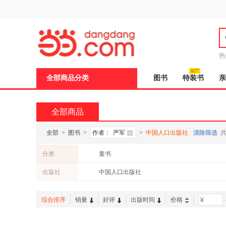
新
窗
口
打
开
无
障
热
碍
邮
说
全部商品分类
图书
特装书
亲
明
页
面,
按
全部商品
Ctrl
加
波
全部
>
图书
>
作者：
严军
>
中国人口出版社
清除筛选
浪
键
分类
童书
打
开
出版社
中国人口出版社
导
盲
模
综合排序
销量
好评
出版时间
价格
-
式