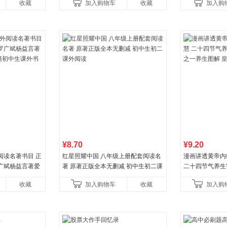
收藏
加入购物车
收藏
加入购
¥8.70
¥9.20
阅读名著书目 正
红星照耀中国 八年级上册配套阅读名
漫画讲透黄帝内
广斌杨益言著爱
著 原著正版全本无删减 初中生初二课
二十四节气养生
初中生课外书中
外阅读
一养生图解 皇
收藏
加入购物车
收藏
加入购