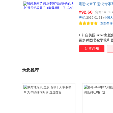
吼恐龙来了 恐龙专家写
频道主持人写给孩子的
¥92.60
定价：
¥150.
玩的恐龙对战游戏牌
严军
/2019-01-31
/
中国人
2926条
1.引自美国lerne
百多种图书被学校和图
电影《侏罗纪公园》的
到货通知
为人知的秘密！ 哪种
小？恐龙的犄角是用来
牌！ 每张卡牌都是
样，两人或多人持牌对
为您推荐