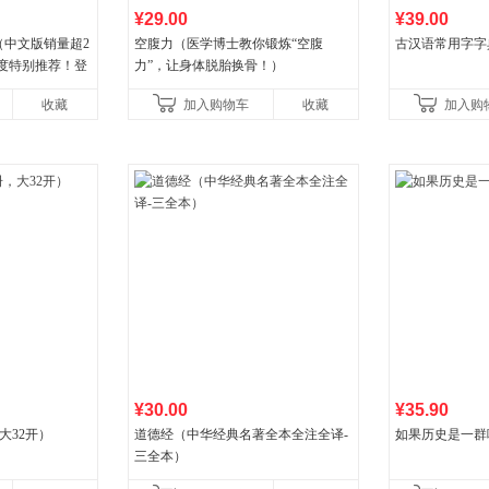
¥29.00
¥39.00
（中文版销量超2
空腹力（医学博士教你锻炼“空腹
古汉语常用字字
年度特别推荐！登
力”，让身体脱胎换骨！）
80+周，这本书
收藏
加入购物车
收藏
加入购
¥30.00
¥35.90
大32开）
道德经（中华经典名著全本全注全译-
如果历史是一群
三全本）