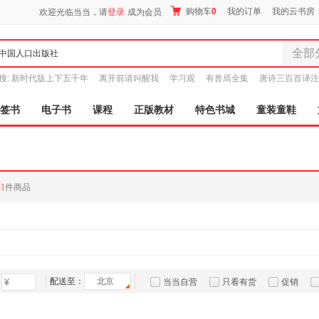
购物车
0
我的订单
我的云书房
欢迎光临当当，请
登录
成为会员
全部
全部分
搜:
新时代版上下五千年
离开前请叫醒我
学习观
有兽焉全集
唐诗三百首译注
尾品汇
图书
签书
电子书
课程
正版教材
特色书城
童装童鞋
电子书
音像
影视
时尚美
共
1
件商品
母婴用
玩具
孕婴服
童装童
家居日
家具装
配送至：
北京
当当自营
只看有货
促销
服装
特卖
预售
入驻商家
鞋