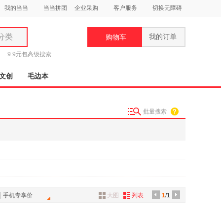
我的当当
当当拼团
企业采购
客户服务
切换无障碍
分类
我的订单
购物车
类
9.9元包
高级搜索
文创
毛边本
批量搜索
妆
品
饰
鞋
用
饰
手机专享价
大图
列表
1
/1