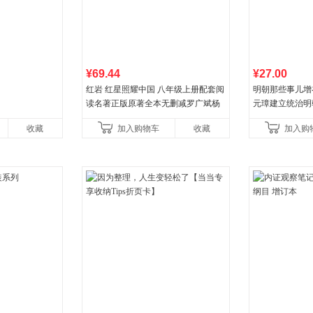
¥69.44
¥27.00
红岩 红星照耀中国 八年级上册配套阅
明朝那些事儿增补版
读名著正版原著全本无删减罗广斌杨
元璋建立统治明
益言著套装共2册 红色经典阅读书籍
收藏
加入购物车
收藏
加入购
初中生课外书中国青