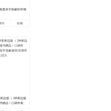
真图本中医解剖学纲
物车
收藏
刷边版（ 2种刷边版
书赠品！口碑炸裂、
现象级BE言情作品，