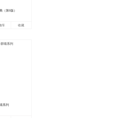
典（第6版）
物车
收藏
喵系列