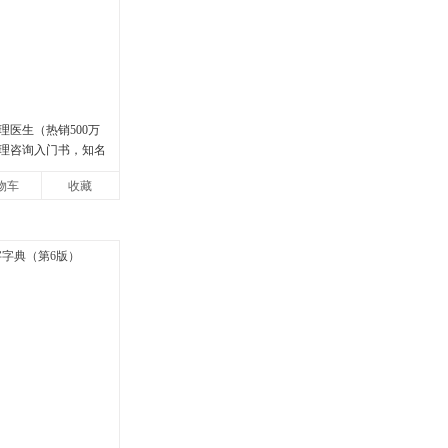
理医生（热销500万
理咨询入门书，知名
强烈推荐）
物车
收藏