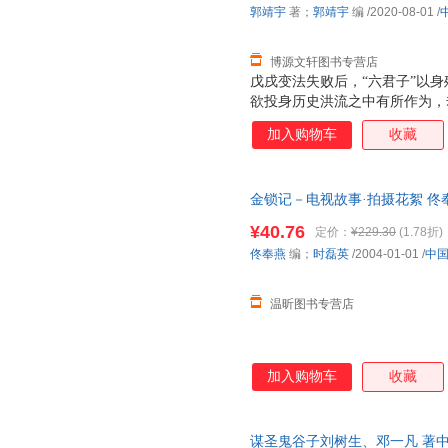
郭靖宇
著；
郭靖宇
编
/2020-08-01
/
博源文轩图书专营店
戊戌变法失败后，“六君子”以
欲投身历史洪流之中有所作为，
刀王五为御外辱，玉碎成仁。霍
加入购物车
收藏
五留存全尸，却给霍家引来大祸
不想又陷入仇家的圈套之中……
金锁记－电视故事·拍摄花絮 佟
书，速开发票，下单前请先咨询
¥40.76
定价：
¥229.30
(1.78折)
佟奉燕
编；
时磊英
/2004-01-01
/
中
温昕图书专营店
加入购物车
收藏
谋圣鬼谷子刘树生、邓一凡 著中国广