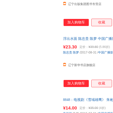
辽宁出版集团图书专营店
加入购物车
收藏
浮出水面 陈忠贵 陈梦 中国广播影视
书籍】
¥23.30
定价：
¥39.80
(5.86折)
陈忠贵
陈梦
/2017-08-31
/
中国广播
辽宁新华书店旗舰店
加入购物车
收藏
8848：电视剧《雪域雄鹰》 朱
优质售后，支持7天无理由退换
¥14.00
定价：
¥35.00
(4折)