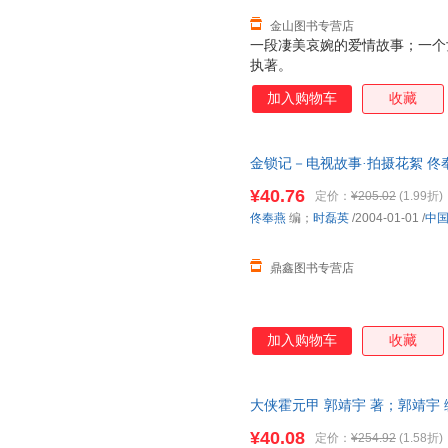
经历
金山图书专营店
一段凄美哀婉的爱情故事；一个
执著。
加入购物车
收藏
金锁记－电视故事·拍摄花絮 佟
书，保证质量，此书为单本而非
¥40.76
定价：
¥205.02
(1.99折)
佟奉燕
编；
时磊英
/2004-01-01
/
中
鼎鑫图书专营店
加入购物车
收藏
大侠霍元甲 郭靖宇 著；郭靖宇 编 
开发票，优质售后，支持7天无
¥40.08
定价：
¥254.92
(1.58折)