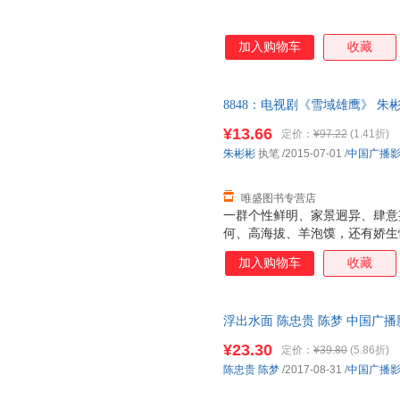
加入购物车
收藏
8848：电视剧《雪域雄鹰》 朱彬彬 
社 【速开发票，优质售后，支
¥13.66
定价：
¥97.22
(1.41折)
朱彬彬
执笔
/2015-07-01
/
中国广播
唯盛图书专营店
一群个性鲜明、家景迥异、肆意妄
何、高海拔、羊泡馍，还有娇生
梦想和目的，从五湖四海出发，来
加入购物车
收藏
来到了生命的极限之地。 成为
们疯狂，他们以年轻澎湃的热血
与磨砺。 从受挫到归零，从震
浮出水面 陈忠贵 陈梦 中国广
凛冽的狂风暴雪中，一群稚嫩、
发票 多仓就近发货
命边缘中疾走、奔跑和嚎叫。在
¥23.30
定价：
¥39.80
(5.86折)
滚烫的炼火中，他们徒手搏击吞
陈忠贵
陈梦
/2017-08-31
/
中国广播
合到撕裂，归零与重塑，无坚不
经历