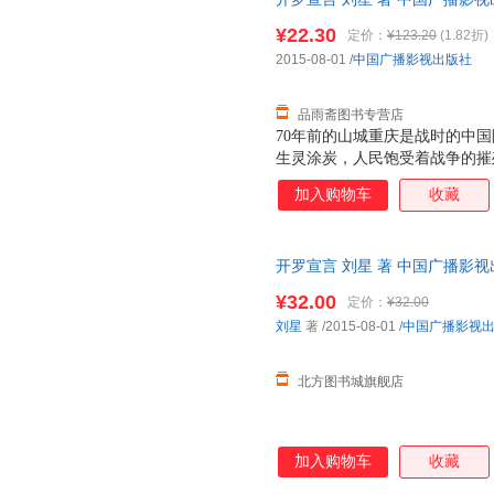
11月22日至26日在开罗举行
杨玲
王玮
王蕾
理由退换】
方同名小说，史诗性地再现了中
¥22.30
定价：
¥123.20
(1.82折)
钱明
献，兼具新闻性、历史性、史诗
南京
马特
2015-08-01
/
中国广播影视出版社
增加了可读性，也对战乱之下人
刘洁
胡静
丹尼尔
卢梭
赵洋
张玉书
品雨斋图书专营店
70年前的山城重庆是战时的中
张莉
张岱年
张彩
生灵涂炭，人民饱受着战争的摧
王正林
王伟
王大智
奇才石步峰破译了一份密电，由
加入购物车
收藏
梅子
刘艳
刘莎
电报送达中国、苏联、美国的最高
略转折期，欧洲战场和太平洋战
李志勇
李琦
兰兰
战争胜利初露曙光，中、美、英三
耿小辉
高翔
杜冬
开罗宣言 刘星 著 中国广播影
11月22日至26日在开罗举行
正版全新书籍 正规发票 多仓就
方同名小说，史诗性地再现了中
朱冰
周云
周强
¥32.00
定价：
¥32.00
献，兼具新闻性、历史性、史诗
张艳
印建坤
杨华
刘星
著
/2015-08-01
/
中国广播影视
增加了可读性，也对战乱之下人
小林
王小枪
王维波
北方图书城旗舰店
王晖
史密斯
诺顿
刘荣跃
刘剑
刘畅
李娟
克里斯坦森
卡夫卡
加入购物车
收藏
房龙
戴尔
川端康