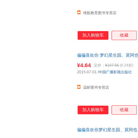
维航教育图书专营店
加入购物车
收藏
偏偏喜欢你 梦幻星生园、莫阿也
票，下单前请先咨询客服，欢迎
¥4.64
定价：
¥197.56
(0.24折)
2015-07-01
/
中国广播影视出版社
温昕图书专营店
加入购物车
收藏
偏偏喜欢你梦幻星生园、莫阿也 著中
旧书，保证质量，此书为单本而