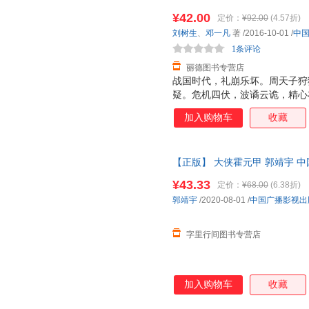
书，保证质量，此书为单本而非
¥42.00
定价：
¥92.00
(4.57折)
刘树生
、
邓一凡
著
/2016-10-01
/
中
1条评论
丽德图书专营店
战国时代，礼崩乐坏。周天子狩
疑。危机四伏，波谲云诡，精心
起，大时代中，秉承理想与信仰
加入购物车
收藏
与门生孙膑、庞涓、苏秦、张仪
救天下。谋略大戏的帷幕就此拉
尘封多年的秘密，一部可以征服
【正版】 大侠霍元甲 郭靖宇 中国广
顶王座一统中华的博弈之路。豪
书，下单速发，可开发票，售后
情，复仇与救赎，权力与自由，
¥43.33
定价：
¥68.00
(6.38折)
为天下棋局中激烈搏杀的棋子，
郭靖宇
/2020-08-01
/
中国广播影视出
子，执手黑白，推动棋局，展开
字里行间图书专营店
加入购物车
收藏