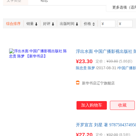
文学类型
暗恋
姚仁喜
吴淡如
罗莉
更多选项（适
两性关系
烹饪/美食
自然科
朱建军
王卫平
白关
建筑
二手书
育儿/早
冯梦龙
朱伟
荣益
综合排序
销量
好评
出版时间
价格
-
工具书
投资理财
农业/林
王强
罗琳
李晶
陈燕
泰戈尔
刘峰
李行健
胡因梦
杨波
浮出水面 中国广播影视出版社 
胡正荣
关玲
陈军
¥23.30
定价：
¥39.80
(5.86折)
李重光
曹雪芹
赵世民
陈忠贵
陈梦
/2017-08-31
/
中国广播
霍华德·萨司波塔斯
陈伟
王毅
潘静
李舒
陈振
新华书店辽宁旗舰店
王斌
拉姆·查兰
陈宏
苏勇
墨菲
戈登
加入购物车
收藏
郑也夫
赵莹
赵博
王辉
王冬梅
田园
李立新
李波
老舍
开罗宣言 刘星 著 97875043
货 正规发票
袁枚
叶广芩
王阳
¥27.20
定价：
¥32.00
(8.5折)