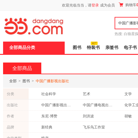
新
购物车
欢迎光临当当，请
登录
成为会员
窗
口
打
开
无
障
热搜:
白狼星
碍
师3
重建秦
说
全部商品分类
图书
特装书
亲签书
电子书
明
页
面,
按
全部商品
Ctrl
加
波
全部
>
图书
>
中国广播影视出版社
浪
键
分类
社会科学
艺术
文学
打
开
文化
成功/励志
传记
出版社
中国广播影视出版社
中国广播电视出版社
化学工
导
哲学/宗教
历史
其他
盲
人民日报出版社
中国标准出版社
作家出
作者
东尼·博赞
刘洪波
胡敏
模
考试
动漫/幽默
经济
式
山东省地图出版社
南京师范大学出版社
湖南美
付遥
袁岳
钟大丰
品牌
新经典
飞乐鸟工作室
心理学
法律
政治/军
博赞
佚名
季羡林
医学
科普读物
亲子/家