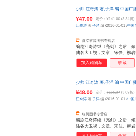
少帅 江奇涛 著,子洋 编 中国
货，物流便捷，下单秒杀，欢迎
¥47.00
定价：
¥141.00
(3.34折)
江奇涛
著,
子洋
编
/2016-01-01
/
中国
鑫泓睿源图书专营店
编剧江奇涛继《亮剑》之后，倾
陆各大卫视，文章、宋佳、柳岩
良辉煌而坎坷的一生。 随书赠
加入购物车
收藏
学良的书都不一样，作者既没有
史事件，而是在还原历史的基础
张学良精彩的青年时代。作者对
少帅 江奇涛 著,子洋 编 中
不是一味歌颂，而是完整地呈现
便捷，下单秒杀，欢迎选购！
的过程。
¥48.00
定价：
¥155.37
(3.09折)
江奇涛
著,
子洋
编
/2016-01-01
/
中国
聪腾图书专营店
编剧江奇涛继《亮剑》之后，倾
陆各大卫视，文章、宋佳、柳岩
良辉煌而坎坷的一生。 随书赠