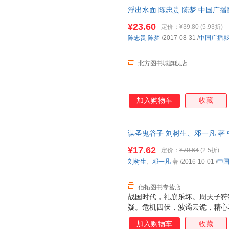
浮出水面 陈忠贵 陈梦 中国广
书店 正版全新书籍 正规发票 多
¥23.60
定价：
¥39.80
(5.93折)
陈忠贵
陈梦
/2017-08-31
/
中国广播
北方图书城旗舰店
加入购物车
收藏
谋圣鬼谷子 刘树生、邓一凡 著
后，支持7天无理由退换】
¥17.62
定价：
¥70.64
(2.5折)
刘树生
、
邓一凡
著
/2016-10-01
/
中
佰拓图书专营店
战国时代，礼崩乐坏。周天子狩
疑。危机四伏，波谲云诡，精心
起，大时代中，秉承理想与信仰
加入购物车
收藏
与门生孙膑、庞涓、苏秦、张仪