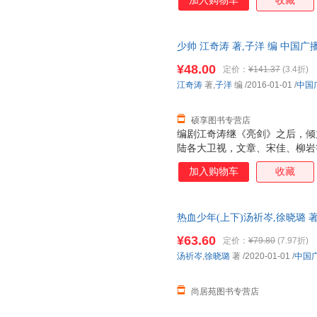
加入购物车
收藏
学良的书都不一样，作者既没有
史事件，而是在还原历史的基础
张学良精彩的青年时代。作者对
少帅 江奇涛 著,子洋 编 中
不是一味歌颂，而是完整地呈现
便捷，下单秒杀，欢迎选购！
的过程。
¥48.00
定价：
¥141.37
(3.4折)
江奇涛
著,
子洋
编
/2016-01-01
/
中国
硕享图书专营店
编剧江奇涛继《亮剑》之后，倾
陆各大卫视，文章、宋佳、柳岩
良辉煌而坎坷的一生。 随书赠
加入购物车
收藏
学良的书都不一样，作者既没有
史事件，而是在还原历史的基础
张学良精彩的青年时代。作者对
热血少年(上下)汤祈岑,徐晓璐
不是一味歌颂，而是完整地呈现
的过程。
¥63.60
定价：
¥79.80
(7.97折)
汤祈岑
,
徐晓璐
著
/2020-01-01
/
中国
尚居苑图书专营店