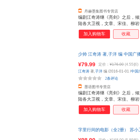
丹赫墨集图书专营店
编剧江奇涛继《亮剑》之后，倾
陆各大卫视，文章、宋佳、柳岩
良辉煌而坎坷的一生。 随书赠
加入购物车
收藏
学良的书都不一样，作者既没有
史事件，而是在还原历史的基础
张学良精彩的青年时代。作者对
少帅 江奇涛 著,子洋 编 中
不是一味歌颂，而是完整地呈现
质量，此书为单本而非一套，电
的过程。
¥79.99
定价：
¥176.00
(4.55折)
江奇涛
著,
子洋
编
/2016-01-01
/
中国
2条评论
墨语图书专营店
编剧江奇涛继《亮剑》之后，倾
陆各大卫视，文章、宋佳、柳岩
良辉煌而坎坷的一生。 随书赠
加入购物车
收藏
学良的书都不一样，作者既没有
史事件，而是在还原历史的基础
张学良精彩的青年时代。作者对
字里行间的电影（全2册） 苏小
不是一味歌颂，而是完整地呈现
籍】
的过程。