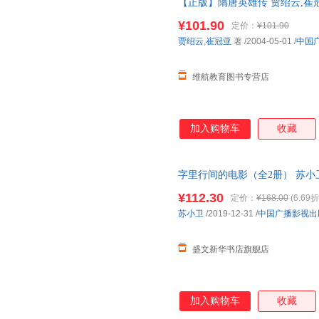
【正版】隋唐英雄传 贾绍云,崔冠亚 
套装图书为单本的价格，请看清
¥101.90
定价：
¥101.90
贾绍云
,
崔冠亚
著
/2004-05-01
/
中国
维航教育图书专营店
加入购物车
收藏
字里行间的电影（全2册） 苏小
籍】 正规电子发票 多仓就近发
¥112.30
定价：
¥168.00
(6.69折
苏小卫
/2019-12-31
/
中国广播影视出
盛文新华书店旗舰店
加入购物车
收藏