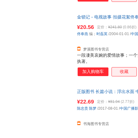
救天下。谋略大戏的帷幕就此拉
尘封多年的秘密，一部可以征服
金锁记－电视故事·拍摄花絮佟
顶王座一统中华的博弈之路。豪
9787504342140 正版旧
情，复仇与救赎，权力与自由，
¥20.56
定价：
¥241.80
(0.86折)
为天下棋局中激烈搏杀的棋子，
佟奉燕
编；
时磊英
/2004-01-01
/
中
子，执手黑白，推动棋局，展开
梦溪图书专营店
一段凄美哀婉的爱情故事；一个
执著。
加入购物车
收藏
正版图书 长篇小说：浮出水面 中国广
书支持发票 七天无理由退货让
¥22.69
定价：
¥81.94
(2.77折)
陈忠贵
陈梦
/2017-08-01
/
中国广播
书海图书专营店