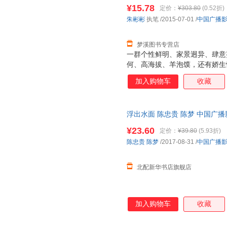
正版旧书，保证质量，此书为单
¥15.78
定价：
¥303.80
(0.52折)
朱彬彬
执笔
/2015-07-01
/
中国广播
梦溪图书专营店
一群个性鲜明、家景迥异、肆意妄
何、高海拔、羊泡馍，还有娇生
梦想和目的，从五湖四海出发，来
加入购物车
收藏
来到了生命的极限之地。 成为
们疯狂，他们以年轻澎湃的热血
与磨砺。 从受挫到归零，从震
浮出水面 陈忠贵 陈梦 中国广
凛冽的狂风暴雪中，一群稚嫩、
命边缘中疾走、奔跑和嚎叫。在
¥23.60
定价：
¥39.80
(5.93折)
滚烫的炼火中，他们徒手搏击吞
陈忠贵
陈梦
/2017-08-31
/
中国广播
合到撕裂，归零与重塑，无坚不
经历
北配新华书店旗舰店
加入购物车
收藏