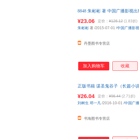
蕾切尔·卡森
鲍尔吉·原野
周斌
8848 朱彬彬 著 中国广播影视出版社 
赵明
张强
张宁
¥23.06
定价：
¥126.12
(1.83折)
于洋
于丹
杨璐
朱彬彬
著
/2015-07-01
/
中国广播影
亚里士多德
亚东
徐志摩
侠名
王子今
王宇
丹墨图书专营店
王健
王虎
王国维
马昌仪
罗宇
罗成
刘晓
林正
林玲
加入购物车
收藏
李昕
李欧·李奥尼
李宁
李琳
李洁
李佳
正版书籍 谋圣鬼谷子（长篇小说
李聪
敬一丹
金沙浪
七天无理由退货让您购物无忧
¥26.04
定价：
¥96.44
(2.71折)
弘智
何明
郭斌
刘树生
邓一凡
/2016-10-01
/
中国广
丁立梅
戴维斯
成杰
书海图书专营店