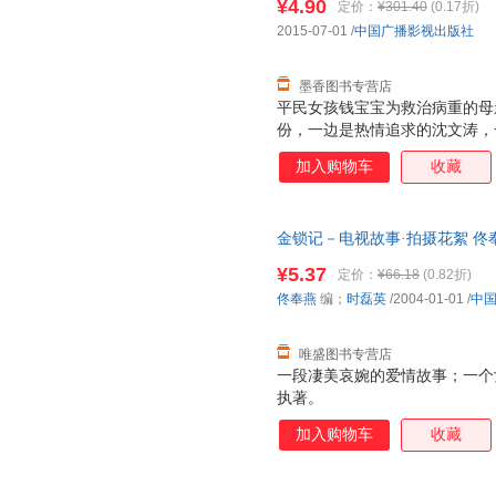
¥4.90
定价：
¥301.40
(0.17折)
2015-07-01
/
中国广播影视出版社
墨香图书专营店
平民女孩钱宝宝为救治病重的母
份，一边是热情追求的沈文涛，
身份，钱宝宝既要逃避和项昊之
加入购物车
收藏
和试探。情感纠葛之下，危机浮
面临良心的拷问。日本黑势力对
军校里一帮热血男儿们为了国家
金锁记－电视故事·拍摄花絮 佟奉燕 
地粉碎了敌人的阴谋，成功化解
视出版社 【速开发票，优质售
的谅解，并且和项昊有情人终成
¥5.37
定价：
¥66.18
(0.82折)
佟奉燕
编；
时磊英
/2004-01-01
/
中
唯盛图书专营店
一段凄美哀婉的爱情故事；一个
执著。
加入购物车
收藏