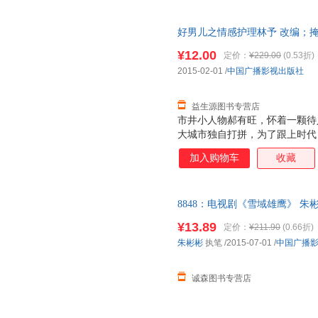
好男儿之情感护理林予 改编；掩卷中
旧书，保证质量，此书为单本而
¥12.00
定价：
¥229.00
(0.53折)
2015-02-01
/
中国广播影视出版社
益生源图书专营店
市井小人物郝有旺，怀着一颗待
大城市独自打拼，为了跟上时代
做——郝男儿！ 郝男儿在道歉
加入购物车
收藏
然在旁人眼中，他的工作不值一
高尚的工作。郝男儿屡次接单，
他怀揣一颗赤诚之心，用他的一
8848：电视剧《雪域雄鹰》 朱
识与自己同名的郝有旺，是个有
证质量，此书为单本而非一套，
嘱：她去世后五年内郝老板不得
¥13.89
定价：
¥211.90
(0.66折)
分。郝老板利用郝男儿与自己同
朱彬彬
执笔
/2015-07-01
/
中国广播
男儿就这样卷入到一场豪门恩怨
的态度，慢慢感化身边
诚森图书专营店