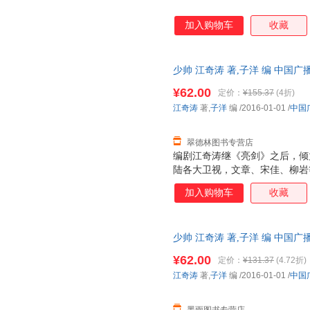
加入购物车
收藏
少帅 江奇涛 著,子洋 编 中
便捷，下单秒杀，欢迎选购！
¥62.00
定价：
¥155.37
(4折)
江奇涛
著,
子洋
编
/2016-01-01
/
中国
翠德林图书专营店
编剧江奇涛继《亮剑》之后，倾
陆各大卫视，文章、宋佳、柳岩
良辉煌而坎坷的一生。 随书赠
加入购物车
收藏
学良的书都不一样，作者既没有
史事件，而是在还原历史的基础
张学良精彩的青年时代。作者对
少帅 江奇涛 著,子洋 编 中
不是一味歌颂，而是完整地呈现
便捷，下单秒杀，欢迎选购！
的过程。
¥62.00
定价：
¥131.37
(4.72折)
江奇涛
著,
子洋
编
/2016-01-01
/
中国