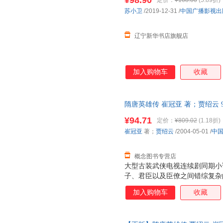
¥98.90
定价：
¥168.00
(5.89折)
苏小卫
/2019-12-31
/
中国广播影视出
辽宁新华书店旗舰店
加入购物车
收藏
隋唐英雄传 崔冠亚 著；贾绍云 97
发票，优质售后，支持7天无理
¥94.71
定价：
¥809.02
(1.18折)
崔冠亚
著；
贾绍云
/2004-05-01
/
中
概念图书专营店
大型古装武侠电视连续剧同期小
子、君臣以及臣僚之间错综复杂
子、弑父杀兄、迁都洛阳、西取
加入购物车
收藏
型历史事件，反映了大隋王朝时
等方面的历史状况，展现了一幅