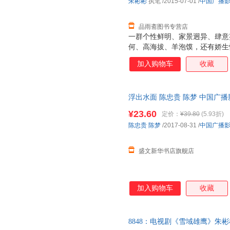
朱彬彬
执笔
/2015-07-01
/
中国广播
品雨斋图书专营店
一群个性鲜明、家景迥异、肆意妄
何、高海拔、羊泡馍，还有娇生
梦想和目的，从五湖四海出发，来
加入购物车
收藏
来到了生命的极限之地。 成为
们疯狂，他们以年轻澎湃的热血
与磨砺。 从受挫到归零，从震
浮出水面 陈忠贵 陈梦 中国广
凛冽的狂风暴雪中，一群稚嫩、
发票 多仓就近发货
命边缘中疾走、奔跑和嚎叫。在
¥23.60
定价：
¥39.80
(5.93折)
滚烫的炼火中，他们徒手搏击吞
陈忠贵
陈梦
/2017-08-31
/
中国广播
合到撕裂，归零与重塑，无坚不
经历
盛文新华书店旗舰店
加入购物车
收藏
8848：电视剧《雪域雄鹰》朱彬彬 