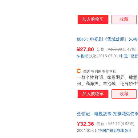
加入购物车
收藏
8848：电视剧《雪域雄鹰》朱彬彬 
正版旧书，保证质量，此书为单
¥27.80
定价：
¥187.80
(1.49折)
朱彬彬
执笔
/2015-07-01
/
中国广播
墨趣书刊图书专营店
一群个性鲜明、家景迥异、肆意妄
何、高海拔、羊泡馍，还有娇生
梦想和目的，从五湖四海出发，来
加入购物车
收藏
来到了生命的极限之地。 成为
们疯狂，他们以年轻澎湃的热血
与磨砺。 从受挫到归零，从震
金锁记－电视故事·拍摄花絮佟
凛冽的狂风暴雪中，一群稚嫩、
9787504342140 正版图书,下
命边缘中疾走、奔跑和嚎叫。在
¥32.36
定价：
¥65.72
(4.93折)
滚烫的炼火中，他们徒手搏击吞
2004-01-01
/
中国广播影视出版社
合到撕裂，归零与重塑，无坚不