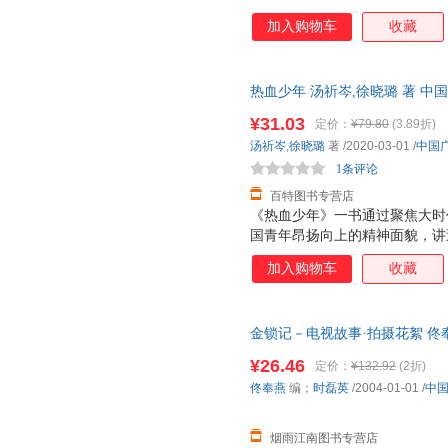
加入购物车
收藏
热血少年 汤祈岑,徐晓璐 著 中国广播
¥31.03
定价：
¥79.80
(3.89折)
汤祈岑
,
徐晓璐
著
/2020-03-01
/
中国
1条评论
百特图书专营店
《热血少年》一书通过聚焦大时
国青年昂扬向上的精神面貌，讲
自称“棚户区小霸王”的吴乾，
加入购物车
收藏
为一位富有担当的青年领导者，
价值观念。女主贺红衣积极追求
推崇的精神品质。除此之外，出
金锁记－电视故事·拍摄花絮 佟
的“街头小魔王”吴潇潇等人物
购买】 正版旧书，保证质量，
¥26.46
定价：
¥132.92
(2折)
佟奉燕
编；
时磊英
/2004-01-01
/
中
烟雨江南图书专营店