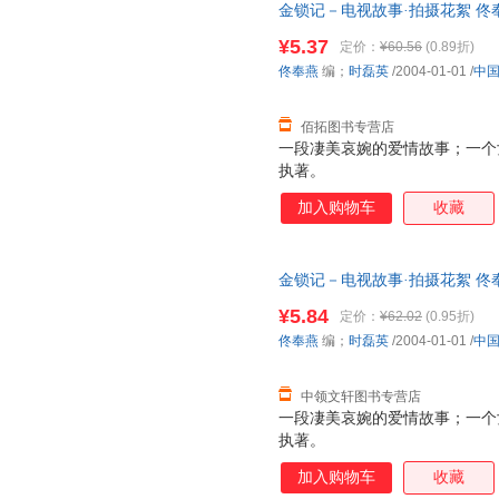
金锁记－电视故事·拍摄花絮 佟
发票，优质售后，支持7天无理
¥5.37
定价：
¥60.56
(0.89折)
佟奉燕
编；
时磊英
/2004-01-01
/
中
佰拓图书专营店
一段凄美哀婉的爱情故事；一个
执著。
加入购物车
收藏
金锁记－电视故事·拍摄花絮 佟奉燕 
视出版社 【速开发票，优质售
¥5.84
定价：
¥62.02
(0.95折)
佟奉燕
编；
时磊英
/2004-01-01
/
中
中领文轩图书专营店
一段凄美哀婉的爱情故事；一个
执著。
加入购物车
收藏