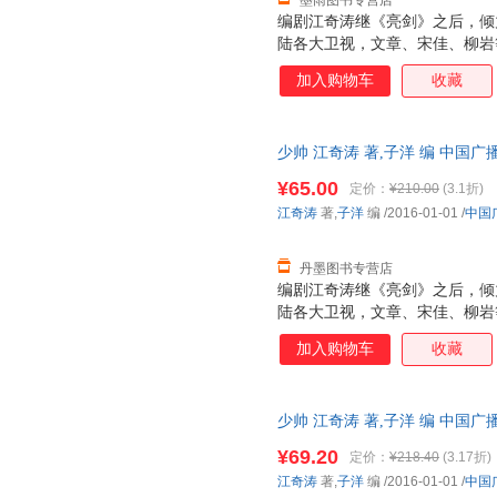
墨雨图书专营店
编剧江奇涛继《亮剑》之后，倾
陆各大卫视，文章、宋佳、柳岩
良辉煌而坎坷的一生。 随书赠
加入购物车
收藏
学良的书都不一样，作者既没有
史事件，而是在还原历史的基础
张学良精彩的青年时代。作者对
少帅 江奇涛 著,子洋 编 中国广播影
不是一味歌颂，而是完整地呈现
的过程。
¥65.00
定价：
¥210.00
(3.1折)
江奇涛
著,
子洋
编
/2016-01-01
/
中国
丹墨图书专营店
编剧江奇涛继《亮剑》之后，倾
陆各大卫视，文章、宋佳、柳岩
良辉煌而坎坷的一生。 随书赠
加入购物车
收藏
学良的书都不一样，作者既没有
史事件，而是在还原历史的基础
张学良精彩的青年时代。作者对
少帅 江奇涛 著,子洋 编 中国广播影
不是一味歌颂，而是完整地呈现
的过程。
¥69.20
定价：
¥218.40
(3.17折)
江奇涛
著,
子洋
编
/2016-01-01
/
中国