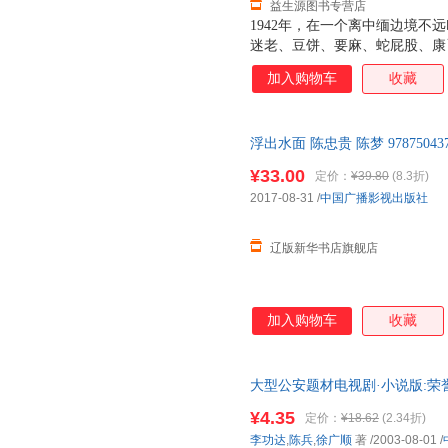
益生源图书专营店
1942年，在一个离中缅边境不
迷老、豆饼、要麻、蛇屁股、康
不病死成为他们每天生存的高目
加入购物车
收藏
容站的散兵游勇重组了一个早已
置的美国飞行员死了。小一百人
仓库内，像待宰的羔羊被慢慢射
浮出水面 陈忠贵 陈梦 978750
计杀死了在仓库外围攻的5个日
仓发货 正规发票
¥33.00
定价：
¥39.80
(8.3折)
2017-08-31
/
中国广播影视出版社
辽版新华书店旗舰店
加入购物车
收藏
大型公安题材电视剧·小说版:荣誉9
发票，正版图书直接下单即可】
¥4.35
定价：
¥18.62
(2.34折)
客服！
李功达
,
陈兵
,
徐广顺
著
/2003-08-01
/