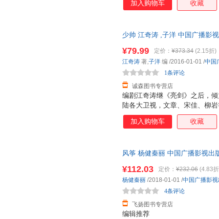
加入购物车
收藏
少帅 江奇涛 ,子洋 中国广播
此书为单本而非一套，电子发票
¥79.99
定价：
¥373.34
(2.15折)
江奇涛
著,
子洋
编
/2016-01-01
/
中国
1条评论
诚森图书专营店
编剧江奇涛继《亮剑》之后，倾
陆各大卫视，文章、宋佳、柳岩
良辉煌而坎坷的一生。 随书赠
加入购物车
收藏
学良的书都不一样，作者既没有
史事件，而是在还原历史的基础
张学良精彩的青年时代。作者对
风筝 杨健秦丽 中国广播影视出
不是一味歌颂，而是完整地呈现
书为单本而非一套，电子发票！
的过程。
¥112.03
定价：
¥232.06
(4.83折
杨健秦丽
/2018-01-01
/
中国广播影视
4条评论
飞扬图书专营店
编辑推荐