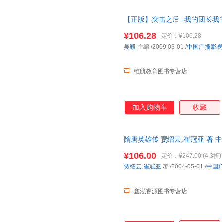
【正版】突击之后--我的团长我的团 
出版社 套装图书为单本的价格
¥106.28
定价：
¥106.28
吴毅
主编
/2009-03-01
/
中国广播影
维航教育图书专营店
加入购物车
收藏
隋唐英雄传 贾绍云,崔冠亚 著
物流便捷，下单秒杀，欢迎选购
¥106.00
定价：
¥247.00
(4.3折)
贾绍云
,
崔冠亚
著
/2004-05-01
/
中国
鑫泓睿源图书专营店