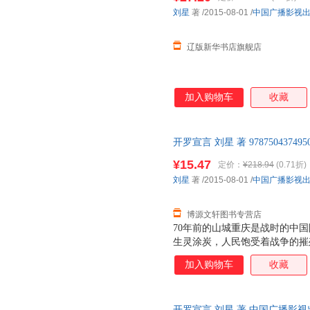
高峰
莎士比亚
朱丹
刘星
著
/2015-08-01
/
中国广播影视
吴迪
王艳
王晓丹
辽版新华书店旗舰店
齐白石
李群
蓝天
张艳辉
张旭
张璐璐
徐中
夏目漱石
吴弘毅
加入购物车
收藏
女王
鲁迅
刘文秀
格里菲斯
樊爱国
毕啸南
开罗宣言 刘星 著 97875043
王勇
王淼
王嘉
后，支持7天无理由退换】
¥15.47
李政
李欣
郭丹
定价：
¥218.94
(0.71折)
刘星
著
/2015-08-01
/
中国广播影视
周毅
周晓虹
周敏
张玲
张丽
张洁
博源文轩图书专营店
王静
孟群
刘颖
70年前的山城重庆是战时的中
梁实秋
生灵涂炭，人民饱受着战争的摧
冯江
戴望舒
奇才石步峰破译了一份密电，由
张敏
杨青
杨健
加入购物车
收藏
电报送达中国、苏联、美国的最高
秦丽
普希金
刘明
略转折期，欧洲战场和太平洋战
战争胜利初露曙光，中、美、英三
hans
亨德里克·威廉·房龙
朱自清
开罗宣言 刘星 著 中国广播影