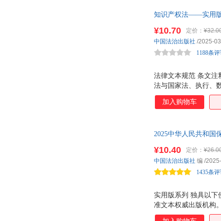
知识产权法——实用
规、实用附录等。
¥10.70
定价：
¥32.0
中国法治出版社
/2025-03
1188条
法律文本规范 条文注
法与国家法、执行、
法、合同分册。 二
加入购物车
新，确保内容的时效性
顾针对性和实用性，
国家法、民法、合同
2025中华人民共和
基地、承包、征地，
法条。同时，还收录
¥10.40
定价：
¥26.0
中国法治出版社
编
/2025
1435条
实用版系列 独具以下
准文本权威出版机构
致，确保条文准确、