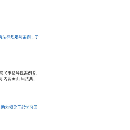
汪海燕
柳永
梁启超
明
李昊
法典法律规定与案例，了
韩俊
萍
丁强
悦
卢梭
华
周礼
赵启
院民事指导性案例 以
 内容全面 民法典、
张瑶
新 司法解释文件的新
张婧
全面汇编最高人民法院
等信息，并赠送电子版
张帆
余敏
，助力领导干部学习国
杨青
亚历山大
权
肖水