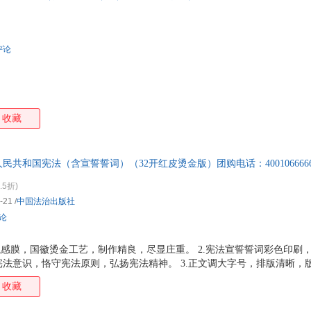
评论
收藏
人民共和国宪法（含宣誓誓词）（32开红皮烫金版）团购电话：400106666
誓誓词和历次修正案，学习宪法、遵守宪法、维护宪法。
.5折)
-21
/
中国法治出版社
评论
触感膜，国徽烫金工艺，制作精良，尽显庄重。 2.宪法宣誓誓词彩色印刷
法意识，恪守宪法原则，弘扬宪法精神。 3.正文调大字号，排版清晰，
法全文、宪法历次修正案，以及设立国家宪法日的决定和实行宪法宣誓制度
收藏