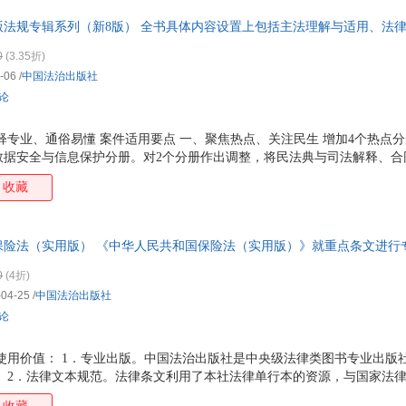
版法规专辑系列（新8版） 全书具体内容设置上包括主法理解与适用、法
0
(3.35折)
-06
/
中国法治出版社
评论
释专业、通俗易懂 案件适用要点 一、聚焦热点、关注民生 增加4个热点
数据安全与信息保护分册。对2个分册作出调整，将民法典与司法解释、合
、新法更新、确保时效 全套统一改版，根据各领域新法对分册主法、注释
收藏
和准确性，更好地为读者解决法律难题。 三、涵盖全面、重点突出 【新8
既有针对法学专业课程设置的知识产权法、行政法、商法、经济法、劳动
、法律职业伦理分册，也有针对实务热点领域的伤残鉴定与赔偿，招标投
国保险法（实用版） 《中华人民共和国保险法（实用版）》就重点条文进
五险一金，道路交通事故，安全生产法，医疗纠纷，生态环
了保险法相关的重要法律文件，是学习适用相关法律制度的实用图书。
0
(4折)
-04-25
/
中国法治出版社
评论
使用价值： 1．专业出版。中国法治出版社是中央级法律类图书专业出版
。 2．法律文本规范。法律条文利用了本社法律单行本的资源，与国家法
权威。 3．条文解读详致。书中的【理解与适用】从庞杂的相互关联的法