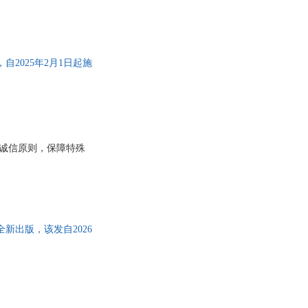
均是从庞杂的相互关联的
郭翔
案例指引】来自最高人
实用。书末收录经提炼的
·卡耐基
西格蒙德·弗洛伊德
版。与本分册主题相关、
任东来
自2025年2月1日起施
李宗胜
琨
陈波
张刚
王敏
护诚信原则，保障特殊
王斌
刘鹏
黄焕祥
阿尔伯特·哈伯德
新出版，该发自2026
峰
张亚
张华
杨磊
吴迪
王陇德