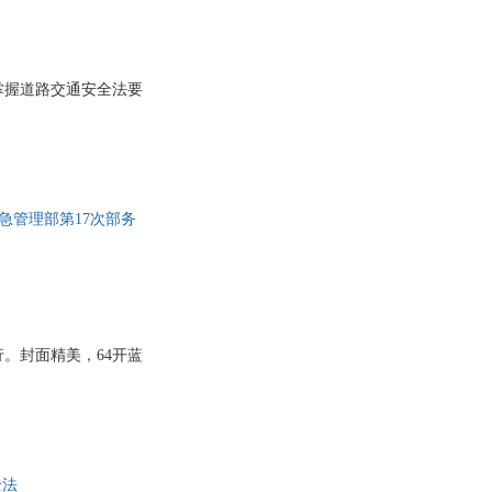
纬
李金水
李宝嘉
掌握道路交通安全法要
鹏
姜松本
双
黄松有
海德格尔
高瑞沣
方素珍
应急管理部第17次部务
陈志华
陈恕
陈建国
沉石
行。封面精美，64开蓝
斯坦
埃米·莫林
全法