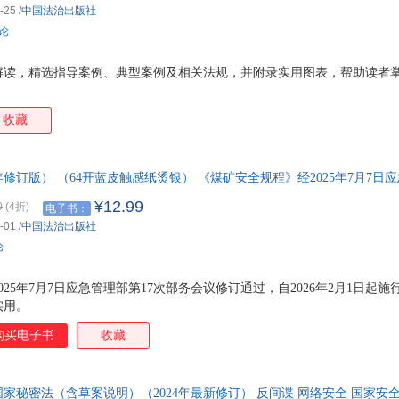
-25
/
中国法治出版社
李可书
李俊峰
李婧
李经
评论
李建
李宏
李春林
李彬
解读，精选指导案例、典型案例及相关法规，并附录实用图表，帮助读者
卡耐基
卡尔
景汉朝
荆霄
。
黄志伟
黄宇宁
黄瑶
黄武
收藏
胡志强
胡玲
黑格尔
何涛
郭静
高阳
高伟
高巍
费希特
飞乐鸟
方勇
方文
年修订版） （64开蓝皮触感纸烫银） 《煤矿安全规程》经2025年7月7日
6年2月1日起施行。
迟双明
程凯
程杰
陈卓
¥12.99
0
(4折)
电子书：
陈修园
陈星
陈晓丹
陈稳
-01
/
中国法治出版社
论
陈璐
陈军
陈娟
陈婧
陈虎
陈洪
陈海涛
陈飞
25年7月7日应急管理部第17次部务会议修订通过，自2026年2月1日起施
毕淑敏
本杰明·富兰克林
安宁
爱因
实用。
购买电子书
收藏
家秘密法（含草案说明）（2024年最新修订） 反间谍 网络安全 国家安