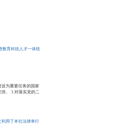
新
吴坚
王志乐
王薇
华
王丽
新
王慧
推进教育科技人才一体统
唐秋勇
特·夏皮罗
史密斯
乔路
性德
墨菲
罗斯
化建设为重要任务的国家
斯
刘新民
排。 3.对落实党的二
实基础、战略支撑作
刘金华
林海
李阳
条文利用了本社法律单行
李睿
李莉