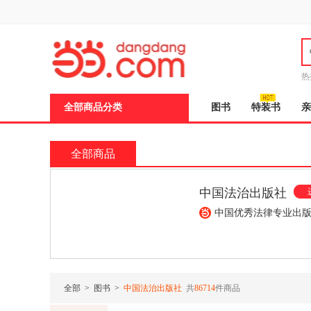
新
窗
口
打
开
无
障
热
碍
说
全部商品分类
图书
特装书
亲
明
页
面,
按
全部商品
Ctrl
加
波
中国法治出版社
浪
键
中国优秀法律专业出
打
开
导
50
¥27.70
¥56.10
¥11.70
盲
模
式
全部
>
图书
>
中国法治出版社
共
86714
件商品