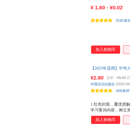
¥
1.60 - ¥0.02
20382条
加入购物车
【2025年适用】中华
大字排版，含宪法宣
¥2.80
定价：
¥8.00
(3
中国法治出版社
/2025-04
1800条
1.红色封面，覆优质
学习誓词内容，树立宪
4.正文包含现行宪
加入购物车