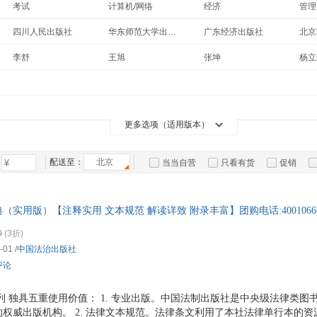
考试
计算机/网络
经济
管理
箱包皮
社会科学
工具书
心理学
童书
手表饰
四川人民出版社
华东师范大学出版社
广东经济出版社
北京
历史
艺术
文化
运动户
工业
李舒
王旭
张坤
杨立
汽车用
医学
传记
其他
休闲
潘平
张勇
王刚
隋岩
食品
农业/林业
小说
投资理财
时尚
李开周
张平
姚尧
手机通
桑磊
动漫/幽默
自然科学
家庭/家居
烹饪
数码影
磨剑
韩良
王桦宇
谢秋
更多选项（适用版本）
电脑办
郑磊
荣丽双
明道
黄薇
大家电
于玲娜
肖胜方
王宁
刘星
配送至：
北京
当当自营
只看有货
促销
家用电
白睿
刘文秀
李佳
汪洋
特卖
预售
入驻商家
李阿侠
杜洪波
张荣臣
王勇
实用版）【注释实用 文本规范 解读详致 附录丰富】团购电话:400106666
佚名
闫轶卿
鄢梦萱
吴克
书，2025年适用，根据民法典婚姻家庭编司法解释(二)、合同编通则司
0
(3折)
周斌
张述元
湛中乐
余斌
附电子增补。团购电话:4001066666转6
-01
/
中国法治出版社
王利利
王辉
刘锐
林正
评论
程啸
陈玉新
陈伟
张欣
刘斌
李敏
劳志明
左宁
列 独具五重使用价值： 1. 专业出版。中国法制出版社是中央级法律类图
权威出版机构。 2. 法律文本规范。法律条文利用了本社法律单行本的
王琦
王德华
郄鹏恩
吕思