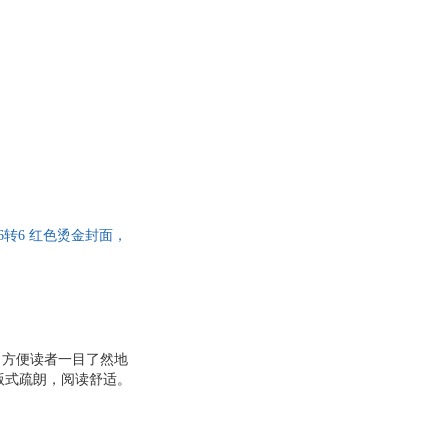
6转6 红色烫金封面，
，方便读者一目了然地
版式疏朗，阅读舒适。
的决定。