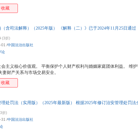
，确保条文准确、权威。 3. 条文解读详致。本书中的【理解与适用】
李涛
李林
李洁
雷霆
收藏
大常委会法制工作委员会等对条文的权威解读中精选、提炼而来；【典型
民法院判决书等，点出适用要点，展示解决法律问题的实例。 4. 附录
陈瑞华
陈华彬
蔡昌
戴尔
、办案常用数据等内容，帮助提高处理法律纠纷的效率。 5. 附赠电子
张建华
张春生
杨艳瑾
王松
含司法解释）（2025年版） 《解释（二）》已于2024年11月25日通过，
相关文件、 典型案例指引 所涉及的部分重要案
马松有
刘强
刘刚
刘诚
666转6.
0
(3折)
李飞
李大伟
邓峰
陈裕
-01
/
中国法治出版社
周欣
张旭
张翔
张莉
评论
吴敬琏
吴晗
王相国
王伟
社会主义核心价值观。 平衡保护个人财产权利与婚姻家庭团体利益。 维
王静
王桂莲
王达
王超
夫妻财产关系与市场交易安全。
麦基卓
马同华
马克昌
刘杨
收藏
李静
雷磊
姜明安
江流
蔡世军
柏浪涛
白斌
阿兰
理处罚法（实用版）（2025年最新版） 根据2025年修订治安管理处罚法全
周峰
赵旭东
赵鹏
赵海
:4001066666转6
张伟
张琼
张明楷
张敏
(3折)
-31
/
中国法治出版社
尹楠
杨早
杨婷婷
杨柳
评论
休谟
向菲
吴志强
吴浩
王全兴
王琼
王强
王平