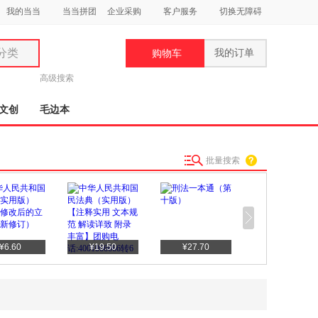
我的当当
当当拼团
企业采购
客户服务
切换无障碍
分类
我的订单
购物车
类
高级搜索
文创
毛边本
批量搜索
妆
品
饰
鞋
¥6.60
¥19.50
¥27.70
¥56.10
用
饰