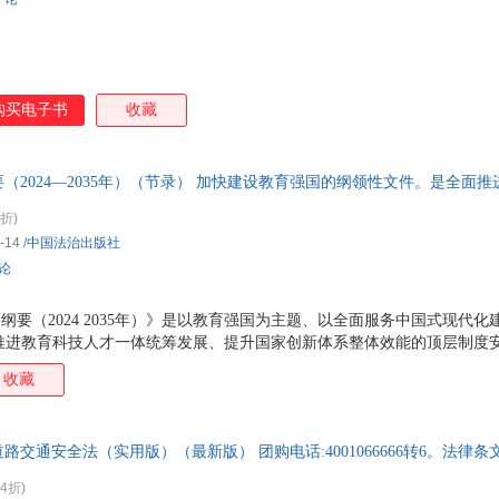
夏洛蒂勃朗特
吴伟民
吴江
吴建
巫和雄
我的读书小马甲
魏勇
魏巍
王毅
王阳明
王欣
王晓
购买电子书
收藏
王娜
王莉
王丽丽
王丽
王凯
王俊
王军
王建
（2024—2035年）（节录） 加快建设教育强国的纲领性文件。是全面
王东
王彬
田野
陶然
新体系整体效能的顶层制度安排。
孙静
孙峰
苏航
斯科
4折)
-14
/
中国法治出版社
沈德咏
任乐乐
全怀周
邱晨
评论
培根
帕特森
钮心忻
纳兰
蒙台梭利
迈克·罗笛
马克斯·韦伯
罗素
划纲要（2024 2035年）》是以教育强国为主题、以全面服务中国式现代
刘志芳
刘钊
刘毅
刘易
面推进教育科技人才一体统筹发展、提升国家创新体系整体效能的顶层制度安
发挥教育强国建设在全面推进强国建设、民族复兴伟业中的先导任务、坚
刘书林
刘敏
刘莉
刘丽
收藏
的意义。
刘海亮
林倩苇
林来梵
林华
李煜
李玉林
李烨
李杨
道路交通安全法（实用版）（最新版） 团购电话:4001066666转6。法律
李霞
李维
李帅
李升
律法规标准文本完全一致，确保条文准确、权威。
(4折)
李清照
李强
李琦
李鸣