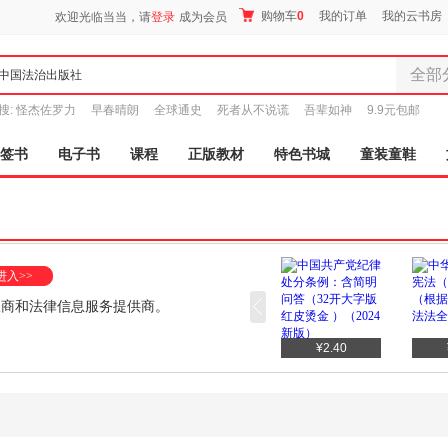
购物车
0
我的订单
我的云书房
欢迎光临当当，请
登录
成为会员
全部
全部分
搜:
怪杰佐罗力
早春晴朗
全球通史
死者从不说谎
吾辈如神
9.9元包邮
尾品汇
图书
签书
电子书
课程
正版教材
特色书城
童装童鞋
电子书
音像
影视
时尚美
母婴用
进入>>
玩具
版商和法律信息服务提供商。
孕婴服
童装童
¥20.70
¥20.70
¥2.40
家居日
家具装
服装
鞋