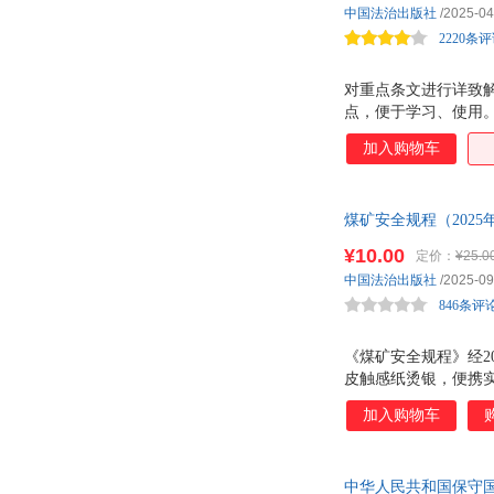
中国法治出版社
/2025-04
李立众
李立新
2220条
李杰
李建华
雷蒙德·钱德勒
对重点条文进行详致
老子
点，便于学习、使用
江涛
霍布斯
加入购物车
黄磊
黄超
郭娜
郭莉
高平
高洁
煤矿安全规程（2025
会议修订通过，自202
董浩
戴维斯
¥10.00
定价：
¥25.0
陈玉慧
陈颖
中国法治出版社
/2025-09
陈琦
陈梦
846条评
陈晖
陈欢
《煤矿安全规程》经20
曾培杰
蔡林森
皮触感纸烫银，便携
阿德勒
加入购物车
中华人民共和国保守国