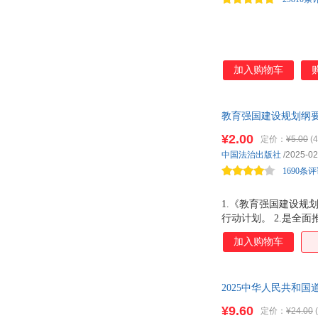
肖峰
向高甲
吴汉东
吴冠军
王永杰
王镛
加入购物车
王绍祥
王倩
王立新
王坤
教育强国建设规划纲要
王红星
王锋
筹发展、提升国家创
梭罗
¥2.00
孙毅
定价：
¥5.00
(
中国法治出版社
/2025-02
史蒂文·约翰逊
施密特
1690条
彭浩
佩妮·萨托利
米歇尔·奎瓦斯
蒙田
1.《教育强国建设规
露易丝·海
刘志远
行动计划。 2.是全
十大重大部署，更好
刘晓
刘维
加入购物车
用，具有重大而深远
刘杰
刘建
李志刚
李征坤
2025中华人民共和国
李燕
李岩
本的资源，与国家法
¥9.60
定价：
¥24.00
李蓉
李群