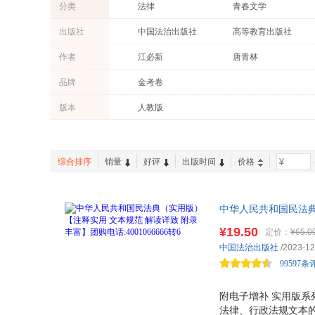
分类
法律
青春文学
政治/军事
教材
出版社
中国法治出版社
高等教育出版社
成功/励志
文学
法律出版社
作者
江必新
唐青林
外语
保健/养生
张扬
张明
品牌
金考卷
两性关系
亲子/家教
冯江
贺清君
古籍
育儿/早教
版本
人教版
刘海龙
陈琳
可钦锋
何慕
朴琳琳
段波
综合排序
销量
好评
出版时间
价格
-
王利明
赫尔曼·黑塞
刘德权
李斌
中华人民共和国民法典（
朱树英
周丽霞
《家事法庭》中推荐用
¥19.50
定价：
¥65.0
郭华
奥里森·马登
法解释全新修订。详情页
中国法治出版社
/2023-12
吴华
王澍
99597条
何帆
杜万华
刘健
刘芳
附电子增补 实用版系
法律、行政法规文本的
张笑恒
于丽萍