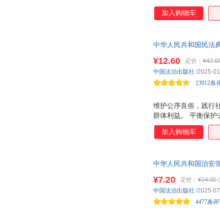
法规正式版本完全一致
刘峰
刘飞
加入购物车
法律条文以及全国人
葛伟军
民法院公报、各高级人
戴鹏
法律流程图、诉讼文书
朱晓燕
张伟华
中华人民共和国民法典（
因篇幅所限而未收录的
木云
缪蕾
行。团购电话:4001066
¥12.60
定价：
¥42.0
李平
李海燕
中国法治出版社
/2025-01
张萌
朱崇坤
23912条
杨宗勇
徐昕
维护公序良俗，践行
王蕾
王雷
群体利益。 平衡保护
斯科特
上律指南针
加入购物车
梁慧星
李鹏
高铭暄
陈勇
阿尔弗雷德·阿德勒
中华人民共和国治安管
周光权
年1月1日起施行。团购电话
张晓林
张雯
¥7.20
定价：
¥24.00
中国法治出版社
/2025-07
岳晓东
于洋
4477条
杨剑
杨波
王燕
王秀梅