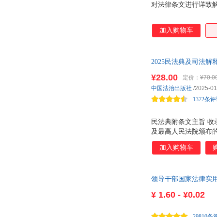
对法律条文进行详致
王玲
王磊
孙韬
孙鹏
加入购物车
刘伟
刘涛
李子勋
李勇
2025民法典及司法
卡尔·古斯塔夫·荣格
江伟
解婚姻家庭编司法解
¥28.00
定价：
¥70.0
郭琪
郭捷
中国法治出版社
/2025-01
邓正来
程江红
1372条
斯蒂芬·茨威格
邹善童
周建华
周冲
民法典附条文主旨 收
及最高人民法院颁布的
赵明
赵敏
相关司法解释、规范
加入购物车
张星
张新民
修改之处以黑体字标示
民事指导性案例，精
张洁
张杰
全文，提供更新文件动
张晨
张超
领导干部国家法律实
余劲松
家法律！
尹超
¥
1.60 - ¥0.02
杨鹏
杨健
许树安
徐苏
29810条