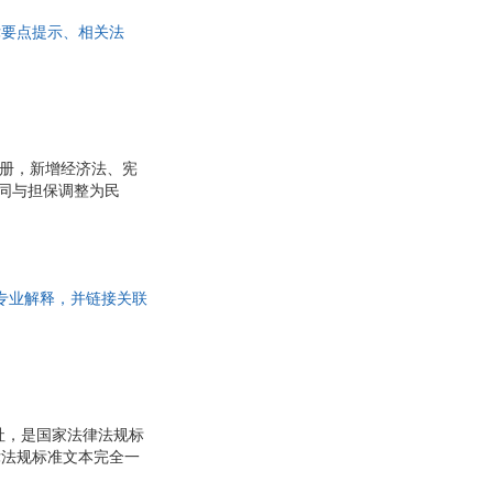
律要点提示、相关法
分册，新增经济法、宪
同与担保调整为民
、案例等内容逐一更
版】分册为22个，兼
与社会保障法、宪法与
标，征收拆迁补偿，宅
行专业解释，并链接关联
社，是国家法律法规标
律法规标准文本完全一
律条文以及全国人大常