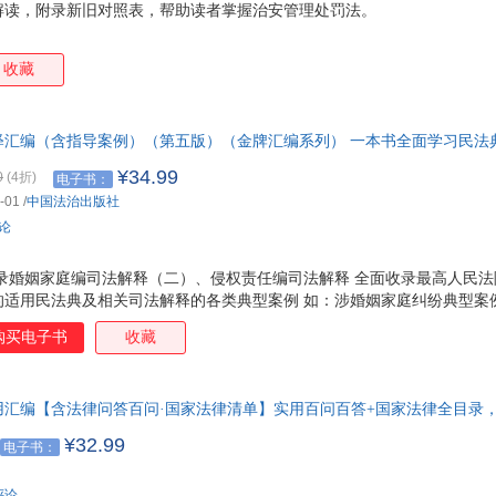
解读，附录新旧对照表，帮助读者掌握治安管理处罚法。
王健
王佳
王丹
王波
苏静
塞缪尔·斯迈尔斯
彭凡
马特
收藏
刘平
刘楠
刘俊生
刘佳
李向东
李琳
李晶
李金
解释汇编（含指导案例）（第五版）（金牌汇编系列） 一本书全面学习民
黄民欣
胡静
胡劲松
韩阳
释（二）！
¥34.99
0
(4折)
电子书：
古斯塔夫·勒庞
高峰
方明
董桂
-01
/
中国法治出版社
陈兴良
陈浩
陈晨
毕竞
评论
朱文浩
朱庆育
周晓林
周少
钟鸿
赵玉平
赵学敏
赵欣
录婚姻家庭编司法解释（二）、侵权责任编司法解释 全面收录最高人民法
适用民法典及相关司法解释的各类典型案例 如：涉婚姻家庭纠纷典型案例
张智勇
张悦
张莹莹
张义
性文件、指导案例裁判要点、适用民法典判决的典型案例全收录。 强调更
购买电子书
收藏
张曙光
张荣顺
张宁
张亮
，民法典标准文本带有 条文主旨 。 收录指导性案例与大量的典型案例 
心收录最高人民法院发布的与适用民法典相关的典型案例，整理裁判要点
张健
张弘
张桂红
张芳
态增补服务。（扫描 编辑说明 页二维码即可下载）
张冰
张斌
詹姆斯·卡特
袁博
用汇编【含法律问答百问·国家法律清单】实用百问百答+国家法律全目录
杨正
杨义先
杨洋
杨雪
¥32.99
电子书：
杨飞
杨超
燕子
晏殊
徐平
徐晶
徐超
萧公
评论