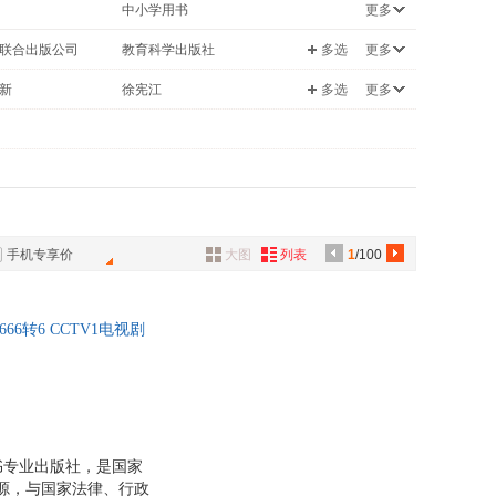
中小学用书
更多
具
科普读物
品
联合出版公司
教育科学出版社
多选
更多
外
技术
旅游/地图
新
徐宪江
多选
更多
品
/爱好
哲学/宗教
翟继光
/美妆
建筑
讯
刘静
/美食
体育/运动
音
荣
王道
公
杨珊珊
张洪波
手机专享价
大图
列表
1
/100
器
杨帆
黄鸣鹤
6转6 CCTV1电视剧
利
楼建波
法解释、侵权责任编司
辛辉
李军
秦涛
周海燕
书专业出版社，是国家
资源，与国家法律、行政
勉
刘俊海