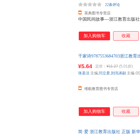
刑志华
吴敬梓
魏华
22条评论
王涵
王斌
唐兴通
英典图书专营店
中国民间故事---浙江教育出版社9787553
路易莎·梅·奥尔科特
刘清彦
刘静
冷爱
金玧洙
何宁
加入购物车
收藏
高天羽
陈晶
常青
c.s.刘易斯
朱生豪
赵霞
千家诗9787553684703浙
张羽佳
张勇
张欣
本 如有需要请联系客服
张丹
¥5.64
伊娃
杨力
定价：
¥11.27
(5.01折)
张圣洁
主编,
闫立君
,
刘汛涛副
主编
/2
温庭筠
魏薇
王祖强
王培
王莉
王婧鑫
维航教育图书专营店
萨尔·莫多卡
蒲松龄
潘新民
刘佳
梁晨
李涛
江晓原
贾晶晶
侯瑞鹤
加入购物车
收藏
法布尔
陈静
布克布
周龙梅
周高逸
张琼
简·爱 浙江教育出版社 正版 
谢园
夏洛特·斯莱
王燕
达，团购优惠咨询在线客服！