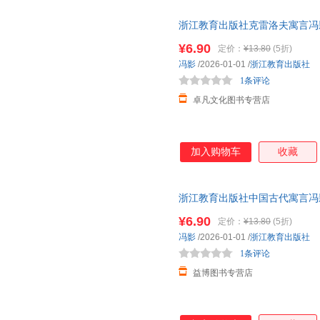
潘赟
帕克
吕静
浙江教育出版社克雷洛夫寓言冯
郦波
季浏
黄晨成
册课外书正版小学生下阅读书籍
¥6.90
定价：
¥13.80
(5折)
戴尔
阿·托尔斯泰
肖恩·b
冯影
/2026-01-01
/
浙江教育出版社
杨彦琦
王丹
汪开虎
1条评论
沈从文
米切尔·雷斯尼克
刘全儒
卓凡文化图书专营店
董枝明
柯南道尔
丹尼尔·
张帆
汪斌
裴秀艳
卡米拉·德·拉·贝杜瓦耶
靳婷婷
耿小辉
加入购物车
收藏
巴曙松
埃尔德·沙菲尔
菲利普·
余闲
伊莎贝尔·米尼奥丝·马丁斯
王力
浙江教育出版社中国古代寓言冯
田廷彦
唐彩斌
谭剑波
读物少儿人教版新版 三年级下
¥6.90
定价：
¥13.80
(5折)
李夏
陈志华
曹文轩
冯影
/2026-01-01
/
浙江教育出版社
郑淑红
张悦
张玉光
1条评论
吴云琴
吴调侯
钱素洲
益博图书专营店
卡夫卡
胡秀民
洪秀京
陈玮
海明威
赵树理