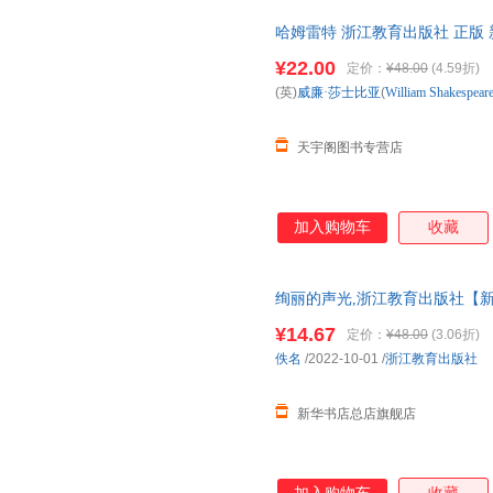
哈姆雷特 浙江教育出版社 正版
日达，团购优惠咨询在线客服！
¥22.00
定价：
¥48.00
(4.59折)
(英)
威廉·莎士比亚
(
William
Shakespear
天宇阁图书专营店
加入购物车
收藏
绚丽的声光,浙江教育出版社【新
票 多仓就近发货 85%城市次日送达
¥14.67
定价：
¥48.00
(3.06折)
佚名
/2022-10-01
/
浙江教育出版社
新华书店总店旗舰店