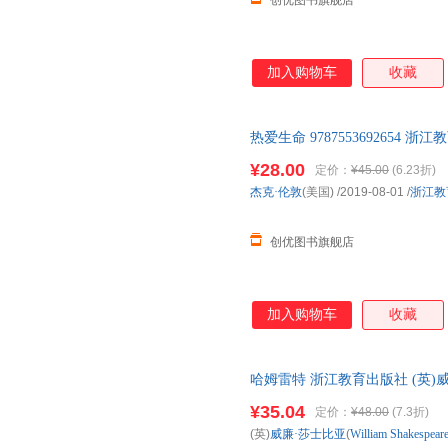
创优图书旗舰店
加入购物车
收藏
热爱生命 9787553692654 浙
¥28.00
定价：
¥45.00
(6.23折)
杰克·伦敦
(美国)
/2019-08-01
/
浙江教
创优图书旗舰店
加入购物车
收藏
哈姆雷特 浙江教育出版社 (英)威廉·莎士
译 哈姆雷特 浙江教育出版社 (英)威廉·
¥35.04
定价：
¥48.00
(7.3折)
生豪 译
(英)
威廉·莎士比亚
(
William
Shakespear