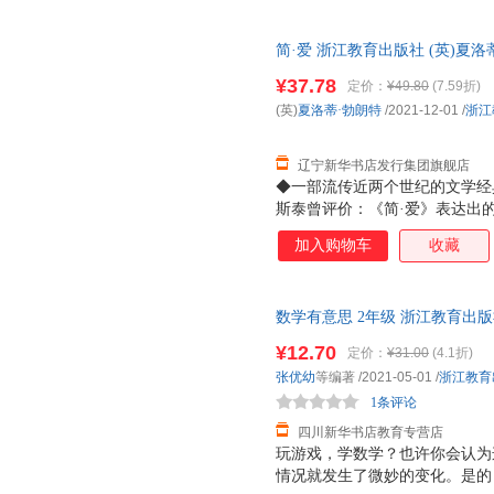
史蒂芬·科特勒
施民贵
邵宇
塞尔玛·拉格洛芙
塞尔玛
任红
简·爱 浙江教育出版社 (英)夏洛
社 (英)夏洛蒂·勃朗特 著 陈锦慧
潘子立
倪萍
梅子
¥37.78
定价：
¥49.80
(7.59折)
马景贤
吕进
洛朗·西
(英)
夏洛蒂·勃朗特
/2021-12-01
/
浙江
罗宾斯
陆原
鲁道夫.
辽宁新华书店发行集团旗舰店
刘弢
刘平
刘敬余
◆一部流传近两个世纪的文学经
梁敏静
立人
理查兹
斯泰曾评价：《简·爱》表达出
李纾
而要求在工作上以及婚姻上独立
李静
李继勇
加入购物车
收藏
媒体人郭玉洁撰写长篇导读，从
乐国安
科洛迪
金沙浪
语国家最常用的中学教材之一。
黄邦福
怀德
郭秀艳
排在第10位。◆知名设计师操
数学有意思 2年级 浙江教育出
丝、刺绣工艺效果，很好精美，
福克纳
弗司各特菲茨拉杰德
范晓星
次日达，团购优惠咨询在线客服
翻译。
¥12.70
定价：
¥31.00
(4.1折)
东力
德博拉·钱塞勒
戴望舒
张优幼
等编著
/2021-05-01
/
浙江教育
陈思和
陈崎
陈平
1条评论
陈杰
陈晨
陈波
四川新华书店教育专营店
博克
冰心
北岛
玩游戏，学数学？也许你会认为
情况就发生了微妙的变化。是的
爱德华.威尔逊
阿斯特丽德·林格伦
hans