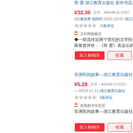
简·爱 浙江教育出版社 新华书
丝、刺绣工艺效果，很好精美，
科恩
坎宁安
卡尔
购优惠咨询在线客服！
翻译。
¥32.30
黄小涂
黄东坡
洪梅
定价：
¥49.80
(6.49折)
(英)
夏洛蒂·勃朗特
/2021-12-01
/
浙江
傅璇琮
福楼拜
费利克斯
15条评论
迟子建
陈筱卿
车品觉
文轩网旗舰店
奥斯丁
安妮塔·加纳利
爱克曼
◆一部流传近两个世纪的文学经
薛定谔
斯泰曾评价：《简·爱》表达出
茨威格
海伦·凯
而要求在工作上以及婚姻上独立
朱光潜
周小平
周涛
加入购物车
收藏
媒体人郭玉洁撰写长篇导读，从
赵丽宏
张文京
张叔强
语国家最常用的中学教材之一。
排在第10位。◆知名设计师操
张剑
张虹
原研哉
非洲民间故事---浙江教育出版社978
丝、刺绣工艺效果，很好精美，
伊莎贝尔·托马斯
叶逢
杨杨
翻译。
¥5.28
定价：
¥13.80
(3.83折)
严霞
薛瑞萍
许珺
---
/2019-11-11
/
浙江教育出版社
徐光耀
夏承焘
吴正宪
9条评论
吴菲
翁贝托·埃科
温铁军
英典图书专营店
非洲民间故事---浙江教育出版社978
王勇
王晓明
王爽
王强
王萍
王珺
加入购物车
收藏
童喜喜
天下归元
唐家三