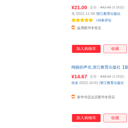
民间故事名师导读解读图文版五
响，相信也能够鼓舞今日之青年
¥21.00
定价：
¥42.40
(4.96折)
青年。★阅读鲁迅就是在阅读我
无
/2021-11-09
/
浙江教育出版社
148条评论
益博图书专营店
加入购物车
收藏
绚丽的声光,浙江教育出版社【新
票 多仓就近发货 85%城市次日送达
¥14.67
定价：
¥48.00
(3.06折)
佚名
/2022-10-01
/
浙江教育出版社
新华书店总店图书专营店
加入购物车
收藏