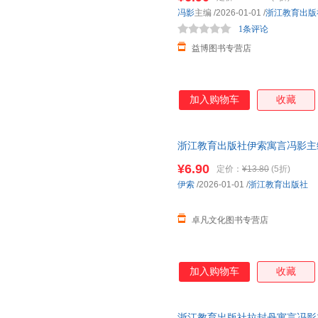
长江出版社
花山文艺出版社
广西美
尼古拉·戴维斯
华曦
高士其
冯影
主编
/2026-01-01
/
浙江教育出版
花城出版社
甘肃民族出版社
福建人
洋洋兔
文聘元
1条评论
刘倩
东方出版社
中华地图学社
益博图书专营店
肖雨
肖复兴
木村裕
南海出版公司
安徽大学出版社
山西教
威廉·庞德斯通
孟宪明
鹤矾
延边教育出版社
新华出版社
浙江摄
刘文涛
克雷洛夫
郑春华
加入购物车
收藏
石油大学出版社
科学出版社
科学普
戈弋
印建坤
胡楫
龙门书局
夏洛蒂·勃朗特
多利·克拉克
彼得·索
浙江教育出版社伊索寓言冯影主
刘明
郎明仙
金性尧
小学版全集下册儿童故事书人 
¥6.90
浪花朵朵
大前研一
肖叶
定价：
¥13.80
(5折)
伊索
/2026-01-01
/
浙江教育出版社
孙犁
玛丽·雪莱
李心田
约翰·杰克斯
庞丽娟
孟炎
卓凡文化图书专营店
李芳
沃依切赫·格拉伊科夫斯基
克里斯
亚历克斯·伍尔夫
萧红
汤芸畦
迈克尔·刘易斯
和田秀树
朱文君
加入购物车
收藏
冯颖
菲利普·津巴多
张燕均
唐静
史蒂芬·柯维
梅晗
浙江教育出版社拉封丹寓言冯影