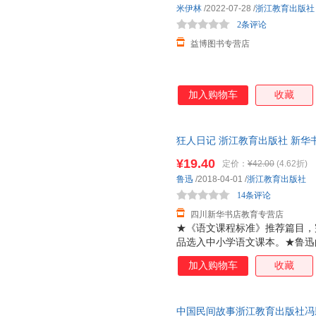
米伊林
/2022-07-28
/
浙江教育出版社
2条评论
益博图书专营店
加入购物车
收藏
狂人日记 浙江教育出版社 新华
团购优惠咨询在线客服！
¥19.40
定价：
¥42.00
(4.62折)
鲁迅
/2018-04-01
/
浙江教育出版社
14条评论
四川新华书店教育专营店
★《语文课程标准》推荐篇目，
品选入中小学语文课本。★鲁迅
字句凝练而备受推崇。是每个中
加入购物车
收藏
和更有体系。本书还特别辑录了
言，为读者分享自己的创作经验
先生年谱》，帮助读者更具体地
中国民间故事浙江教育出版社冯
读的经典，直到今天仍不过时；