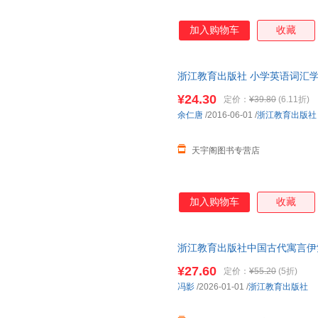
赵洋
张胜男
俞炳润
韦德福
王辉
孙波
加入购物车
收藏
露易丝·海
刘金花
林肃浩
冯妙群
费利西娅劳
比安基
浙江教育出版社 小学英语词汇学
艾德蒙·伯恩
朱自清
朱伟
正版，多仓就近发货，85%城
¥24.30
定价：
¥39.80
(6.11折)
权灿好
宁宇
毛大庆
余仁唐
/2016-06-01
/
浙江教育出版社
何伟
韩永植
亘理睦
陈芳芳
巴赫
蕾切尔·
天宇阁图书专营店
袁璐
杨文捷
杨剑
肖定丽
唐迟
孙亚南
加入购物车
收藏
罗立刚
刘易斯
林玲
罗伯特·罗素
乔治·克拉森
张燕
使徒子
浙江教育出版社中国古代寓言伊
尼尔
木紫
乐读书吧三年级下册不含 给孩
罗贯中
李希凡
李大伟
¥27.60
定价：
¥55.20
(5折)
级下册推荐版本4册
冯影
/2026-01-01
/
浙江教育出版社
曹雪芹
本杰明·格雷厄姆
张琦
张华
张彬