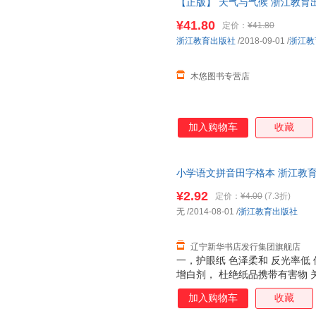
【正版】 天气与气候 浙江教育出版社
¥41.80
定价：
¥41.80
浙江教育出版社
/2018-09-01
/
浙江教
木悠图书专营店
加入购物车
收藏
小学语文拼音田字格本 浙江教育
江教育出版社 沈明华 编
¥2.92
定价：
¥4.00
(7.3折)
无
/2014-08-01
/
浙江教育出版社
辽宁新华书店发行集团旗舰店
一，护眼纸 色泽柔和 反光率低
增白剂， 杜绝纸品携带有害物 
珍贵的林木资源
加入购物车
收藏