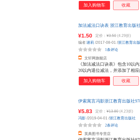
累数学活动经验、发展数学思维
加入购物车
收藏
规律，解密数学魔术，这是一本
加法减法口诀表 浙江教育出版社
日达，团购优惠咨询在线客服！
¥1.50
定价：
¥3.50
(4.29折)
编者:
谢莉
/2017-08-01
/
浙江教育出
1条评论
文轩网旗舰店
《加法减法口诀表》包含10以内
20以内退位减法，并添加了相
加入购物车
收藏
伊索寓言冯影浙江教育出版社97875
¥5.83
定价：
¥13.80
(4.23折)
冯影
/2019-04-01
/
浙江教育出版社
2条评论
英典图书专营店
伊索寓言冯影浙江教育出版社97875