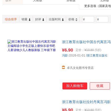
版本
人教版
苏教版
北师版
吉林人民出版社
长江文艺出版社
福建教
都梁
张秋生
陈灿
博文视点
小红书系列
中学教
更多选项（国家及
政治/军事
投资理财
建筑
人教A版
人教B版
沪教版
中译出版社
外语教学与研究出版社
新世界
蒙曼
高尔基
洪汛涛
文通天下
有书至美
美国儿
体育/运动
古籍
休闲/爱
语文S版
西师版
北京课
北京大学出版社
天地出版社
上海译
陈琦
玛丽·波·奥斯本
丹尼尔
状元笔记
星火英语
磨铁
综合排序
销量
好评
出版时间
价格
-
农业/林业
时尚/美妆
家庭/家
冀教版
青岛版
湘教版
西安出版社
陕西师范大学出版社
严文井
朱昊鲲
周锐
百题大过关
红帽子童书馆
有容书
老书/收藏
二手书
其他语
中华书局版
开心版
鲁科版
山东画报出版社
江西高校出版社
二十一
塞尔玛·拉格洛夫
苏梅
角野荣
全国优秀儿童文学奖
九天译文Empyrean Translation
启发绘
上海版
沪科教育版
北师课
中州古籍出版社
广东人民出版社
伊索
秦文君
亚米契
全能学练教材1+1
小学教材全练
新东方
商务星球版
浙江教育出版社中国古代寓言冯
统编版
北京教育出版社
华夏出版社
安徽人
杨帆
叶圣陶
弗吉尼亚
68所名校教科所
读物少儿人教版新版 三年级下
思维导图
商务版
¥6.90
沈阳出版社
江苏凤凰教育出版社
重庆出
定价：
¥13.80
(5折)
鲁迅
夏梅风
纪江红
全易通
蒲公英童书馆
爱心树
冯影
/2026-01-01
/
浙江教育出版社
机械工业出版社
人民交通出版社
人民美
王一梅
安徒生
雷雳
开心教育
教材解读与拓展
15天巧
人民音乐出版社
天天出版社
现代教
姜境孝
丹尼尔·卡尼曼
李丹
王后雄学案
波波乌(BOBOWU)
手把手
卓凡文化图书专营店
中国和平出版社
中国华侨出版社
周晓林
霍华德·加德纳
吴然
计算能手
默写能手
中国医药科技出版社
中国宇航出版社
中信出
李维
杨鹏
丹尼尔·
北京理工大学出版社
浙江少年儿童出版社
加入购物车
收藏
刘畅
葛欣
林虹均
上海外语教育出版社
山东友谊出版社
山东省
刘晓琪
戴云
薛金星
南京师范大学出版社
吉林摄影出版社
吉林教
普特莱克
刘易斯·卡罗尔
金利
浙江教育出版社拉封丹寓言冯影
湖南师范大学出版社
湖南人民出版社
湖南美
生故事全集正版人教版人民学生
俞正强
沈毅
孙涛
¥6.90
定价：
¥13.80
(5折)