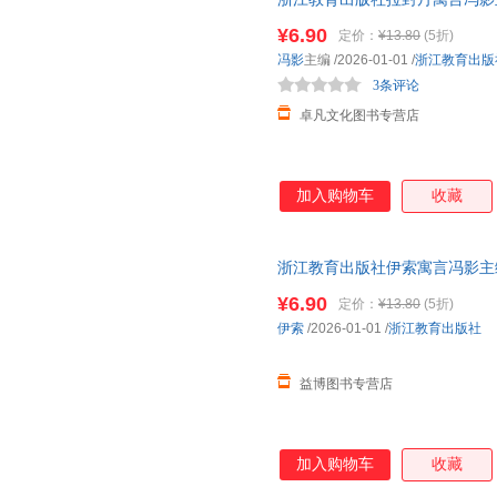
约翰·布罗克曼
逸庐
简·约伦
生故事全集正版人教版人民学生
¥6.90
定价：
¥13.80
(5折)
西蒙娜·德·波伏瓦
王文章
施耐庵
冯影
主编
/2026-01-01
/
浙江教育出版
丹尼尔·韦格纳
崔波
安宁
3条评论
海特
冯骥才
丁凡
卓凡文化图书专营店
邱昭良
乔乔·莫伊斯
戴维·尤
松浦弥太郎
兰海
卡洛·科
加入购物车
收藏
克莉丝汀·汉娜
约瑟夫
杨红樱
李元馥
德内拉·梅多斯
褚树荣
李春雷
王越
王一珉
浙江教育出版社伊索寓言冯影主
小学版全集下册儿童故事书人 
刘巍巍
蒋勋
黄晶晶
¥6.90
定价：
¥13.80
(5折)
王秀梅
王深根
伊索
/2026-01-01
/
浙江教育出版社
朱昌元
张洪伟
翁云凯
益博图书专营店
茅盾
杰西斯·罗宾逊
纪红建
戴维·伽特森
圣艾克苏佩里
史蒂芬·
李善英
李剑
加入购物车
收藏
王薇
司马迁
莎士比