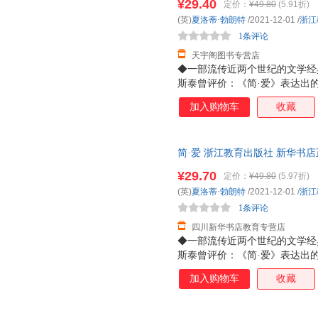
¥29.40
定价：
¥49.80
(5.91折)
童超
苏林
曲一线
(英)
夏洛蒂·勃朗特
/2021-12-01
/
浙江
龙志勇
刘晓
刘薇
1条评论
李汝珍
李惠玉
凯瑟琳
天宇阁图书专营店
黄瑶
◆一部流传近两个世纪的文学经
亨利·戴维·梭罗
顾明远
斯泰曾评价：《简·爱》表达出
弗兰克
费孝通
段炼
而要求在工作上以及婚姻上独立
加入购物车
收藏
车尔尼
曹剑
媒体人郭玉洁撰写长篇导读，从
语国家最常用的中学教材之一。
约翰·汤普森
朱雯
朱红
排在第10位。◆知名设计师操
张天翼
张丽
张建伟
简·爱 浙江教育出版社 新华书
丝、刺绣工艺效果，很好精美，
购优惠咨询在线客服！
杨枫
翻译。
徐越
肖朗
¥29.70
定价：
¥49.80
(5.97折)
吴晶
温儒敏
维维安·
(英)
夏洛蒂·勃朗特
/2021-12-01
/
浙江
王婉
王敏
1条评论
汤素兰
四川新华书店教育专营店
史铁生
让·德·布吕诺夫
邱勤
◆一部流传近两个世纪的文学经
马良
骆丹
伦道夫·
斯泰曾评价：《简·爱》表达出
刘向
刘汀
刘夙
而要求在工作上以及婚姻上独立
加入购物车
收藏
媒体人郭玉洁撰写长篇导读，从
刘春华
刘博洋
李岩
语国家最常用的中学教材之一。
李婷
李莉
李婧
排在第10位。◆知名设计师操