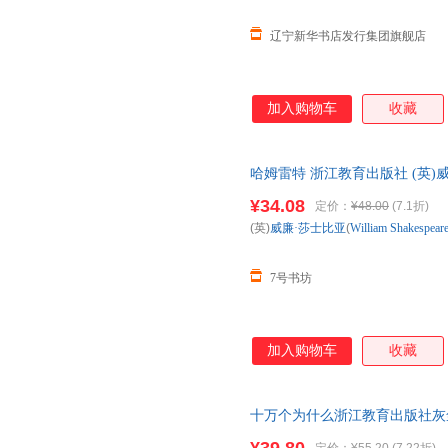
辽宁新华书店发行集团旗舰店
加入购物车
收藏
哈姆雷特 浙江教育出版社 (英)威廉·莎士
译 哈姆雷特 浙江教育出版社 (英)威廉·
¥34.08
定价：
¥48.00
(7.1折)
生豪 译
(英)
威廉·莎士比亚
(
William
Shakespear
7号书坊
加入购物车
收藏
十万个为什么浙江教育出版社灰
程浙江教育出版社快乐读书吧四