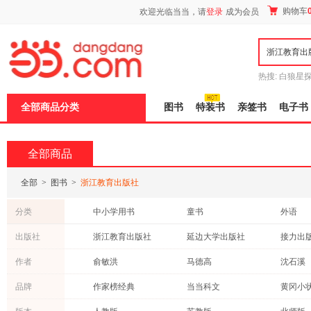
新
购物车
欢迎光临当当，请
登录
成为会员
窗
口
打
开
无
障
热搜:
白狼星
碍
师3
重建秦
说
全部商品分类
图书
特装书
亲签书
电子书
明
页
面,
按
全部商品
Ctrl
加
波
全部
>
图书
>
浙江教育出版社
浪
键
分类
中小学用书
童书
外语
打
开
管理
文学
科普读
出版社
浙江教育出版社
延边大学出版社
接力出
导
教材
成功/励志
小说
盲
世界图书出版公司
上海教育出版社
人民邮
作者
俞敏洪
马德高
沈石溪
模
经济
历史
保健/养
式
黑龙江美术出版社
广西师范大学出版社
商务印
邢涛
冰波
周成刚
品牌
作家榜经典
当当科文
黄冈小
育儿/早教
传记
文化
四川少年儿童出版社
华东师范大学出版社
山东人
陈伯吹
金波
刘慈欣
异步图书
湛庐文化
原点阅
哲学/宗教
工业技术
其他