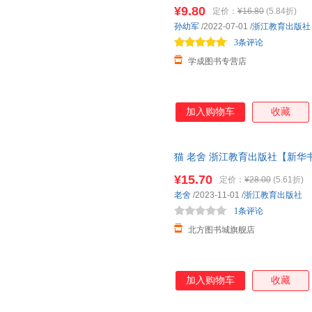
军著彩图注音版小学生课外阅读
¥9.80
定价：
¥16.80
(5.84折)
孙幼军
/2022-07-01
/
浙江教育出版社
3条评论
学成图书专营店
加入购物车
收藏
猫 老舍 浙江教育出版社【新华
正规发票 多仓就近发货 85%城
¥15.70
定价：
¥28.00
(5.61折)
老舍
/2023-11-01
/
浙江教育出版社
1条评论
北方图书城旗舰店
加入购物车
收藏