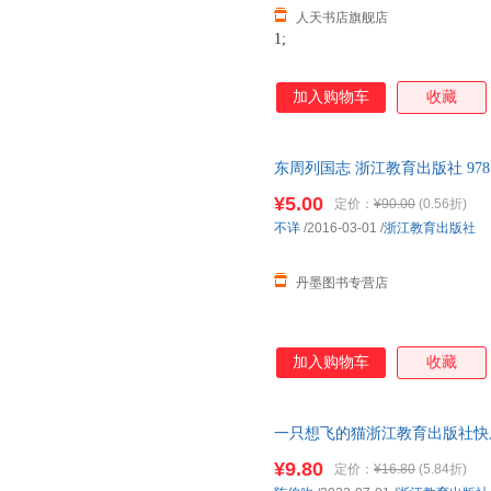
人天书店旗舰店
1;
加入购物车
收藏
东周列国志 浙江教育出版社 978755
¥5.00
定价：
¥90.00
(0.56折)
不详
/2016-03-01
/
浙江教育出版社
丹墨图书专营店
加入购物车
收藏
一只想飞的猫浙江教育出版社快
吹著彩图注音版小学生课外阅读
¥9.80
定价：
¥16.80
(5.84折)