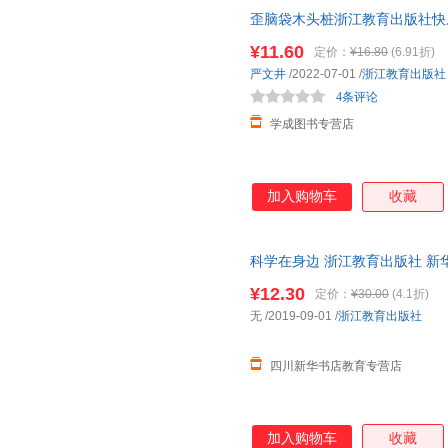
歪脑袋木头桩浙江教育出版社快
井著彩图注音版小学生课外阅读
¥11.60
定价：
¥16.80
(6.91折)
严文井
/2022-07-01
/
浙江教育出版社
4条评论
学成图书专营店
加入购物车
收藏
科学在身边 浙江教育出版社 新
达，团购优惠咨询在线客服！
¥12.30
定价：
¥30.00
(4.1折)
无
/2019-09-01
/
浙江教育出版社
四川新华书店教育专营店
加入购物车
收藏