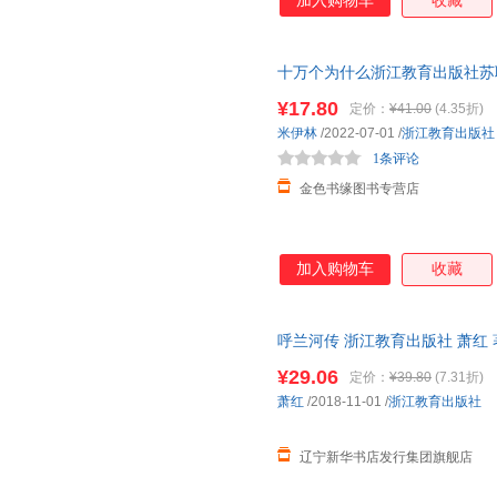
加入购物车
收藏
十万个为什么浙江教育出版社苏
集团出版贾兰坡著人类起源的演
¥17.80
定价：
¥41.00
(4.35折)
米伊林
/2022-07-01
/
浙江教育出版社
1条评论
金色书缘图书专营店
加入购物车
收藏
呼兰河传 浙江教育出版社 萧红 
¥29.06
定价：
¥39.80
(7.31折)
萧红
/2018-11-01
/
浙江教育出版社
辽宁新华书店发行集团旗舰店