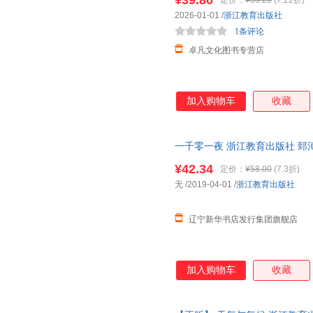
¥39.80
定价：
¥55.20
(7.22折)
2026-01-01
/
浙江教育出版社
1条评论
卓凡文化图书专营店
加入购物车
收藏
一千零一夜 浙江教育出版社 郅
十大经典童话”，、百读不厌的智
¥42.34
定价：
¥58.00
(7.3折)
版社 郅溥浩 等 译 极负盛名
无
/2019-04-01
/
浙江教育出版社
不厌的智慧之书。知名阿拉伯语
艺术家多雷的高清黑白版画！
辽宁新华书店发行集团旗舰店
加入购物车
收藏