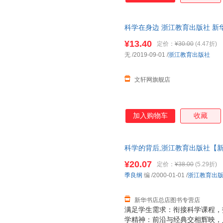
科学在身边 浙江教育出版社 新
达，团购优惠咨询在线客服！
¥13.40
定价：
¥30.00
(4.47折)
无
/2019-09-01
/
浙江教育出版社
文轩网旗舰店
加入购物车
收藏
科学的背后,浙江教育出版社【新
票 多仓就近发货 85%城市次日送达
¥20.07
定价：
¥38.00
(5.29折)
季良纲
编
/2000-01-01
/
浙江教育出
新华书店总店图书专营店
满足学生需求：衔接科学课程，
学精神：前沿与经典交相辉映，