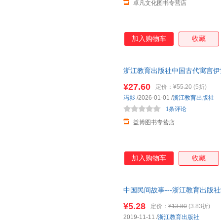
卓凡文化图书专营店
许仲琳
王文峰
唐朝
刘鹏
刘琳
李瑛
卡普兰
侯婷
韩耀成
加入购物车
收藏
安然
埃里克森
朱机
许宏
徐韬
王尔山
浙江教育出版社中国古代寓言伊
乔纳森
蒙台梭利
马修斯
乐读书吧三年级下册不含 给孩
¥27.60
定价：
¥55.20
(5折)
卡尔˙威特
金是荣
杰克·伦
级下册推荐版本4册
冯影
/2026-01-01
/
浙江教育出版社
龚沃儿·拉斯姆森
歌德
冯梦龙
1条评论
陈超
曹爱卫
郅溥浩
益博图书专营店
张斌
亚历山大
徐中玉
王崧舟
特里·布雷弗顿
沈传宝
加入购物车
收藏
刘晶
刘剑
刘欢
贾耀平
黄珏苹
怀特
高亮
傅婧瑛
冯蒸
中国民间故事---浙江教育出版社9787553
安南
艾力
邹跃进
¥5.28
定价：
¥13.80
(3.83折)
周兴嗣
张智萌
张震
2019-11-11
/
浙江教育出版社