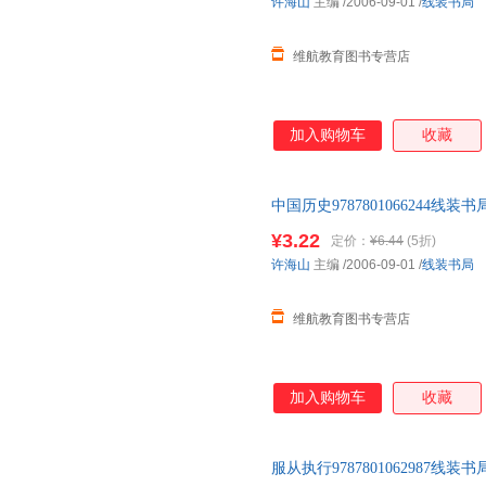
许海山
主编
/2006-09-01
/
线装书局
维航教育图书专营店
加入购物车
收藏
中国历史9787801066244
书为单本而非一套，如有疑问可
¥3.22
定价：
¥6.44
(5折)
许海山
主编
/2006-09-01
/
线装书局
维航教育图书专营店
加入购物车
收藏
服从执行9787801062987