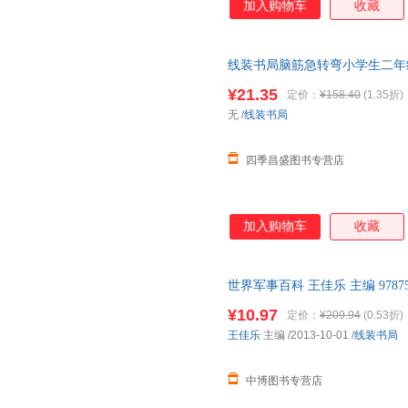
加入购物车
收藏
戴尔·卡耐基
位，并告诉你如何改变消极的心
亨德里克·威廉·房龙
周倩
格，用性格来改变你的人生；如
张帆
张丹
张斌
给你成功的经验和方式。
亚米契斯
许仲琳
徐文兵
线装书局脑筋急转弯小学生二年
力大提升轻松好玩机智搞笑令你
吴小如
王伟
王雷
¥21.35
定价：
¥158.40
(1.35折)
在线客服索取
田野
陶行知
梭罗
无
/
线装书局
塞勒
马歇尔
四季昌盛图书专营店
凌濛初
林海音
梁衡
李婷
李清照
李丽
李伯元
拉斯伯
卡洛尔
加入购物车
收藏
郭璞
高山
高洪波
道生智旭
崔钟雷
褚遂良
世界军事百科 王佳乐 主编 9787
陈鹏
毕尔格
巴金
后，支持7天无理由退换】
¥10.97
定价：
¥209.94
(0.53折)
弗朗西斯·霍奇森·伯内特
司汤达
邹韬奋
王佳乐
主编
/2013-10-01
/
线装书局
郑振铎
赵霞
赵伟
张雯
张荣昌
张宁
中博图书专营店
张岱年
郁达夫
鱼蛋