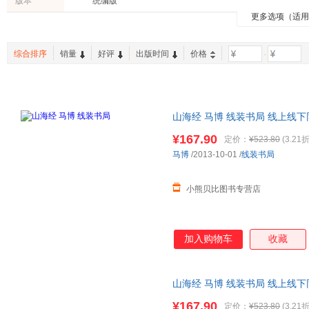
版本
统编版
上海交通大学出版社
东华大学出版社
三秦出
陆羽
蒲松龄
曹雪芹
时代华语
文通天下
博集天
更多选项（适
建筑
其他
亲子/家
湖南美术出版社
北方文艺出版社
海南出
王阳明
托尔斯泰
鲁迅
新华先锋
紫图图书
有容书
休闲/爱好
农业/林业
两性关
首都师范大学出版社
北京科学技术出版社
北京联
佚名
袁伟时
李金水
全国优秀儿童文学奖
译文经典精装
书虫
综合排序
销量
好评
出版时间
价格
-
老书/收藏
投资理财
手工/DI
南方出版社
武汉大学出版社
高和
赵然
罗贯中
快乐读书吧
王后雄学案
中考45
辽宁教育出版社
左丘明
陈君慧
刘向
吴承恩
朱熹
熊逸
山海经 马博 线装书局 线上线
德清
哈伯德
吴敬梓
免纠纷。
¥167.90
定价：
¥523.80
(3.21折
洪迈
陈寅恪
僧肇
马博
/2013-10-01
/
线装书局
袁枚
儒勒·加布里埃尔·凡尔纳
王蒙
智顗
王概
吴调侯
小熊贝比图书专营店
李昊
柯南道尔
慧沼
雪珥
圆测
许慎
加入购物车
收藏
张大可
刘艺
王守仁
卡耐基
何蕙仪
魏征
张鸣
王维
苏轼
山海经 马博 线装书局 线上线
免纠纷。
陈涛
孙思邈
刘义庆
¥167.90
定价：
¥523.80
(3.21折