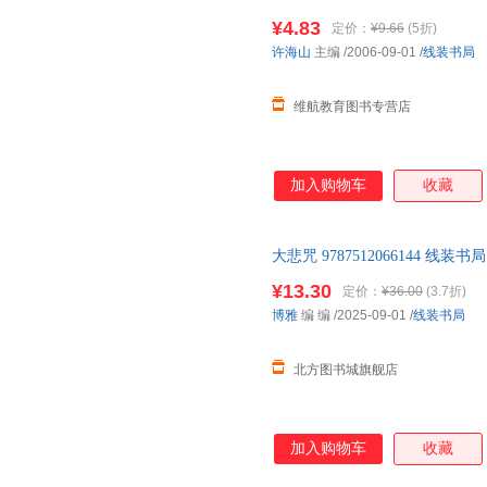
书为单本而非一套，如有疑问可
¥4.83
定价：
¥9.66
(5折)
许海山
主编
/2006-09-01
/
线装书局
维航教育图书专营店
加入购物车
收藏
大悲咒 9787512066144 
书籍 正规发票 多仓就近发货 8
¥13.30
定价：
¥36.00
(3.7折)
博雅
编 编
/2025-09-01
/
线装书局
北方图书城旗舰店
加入购物车
收藏