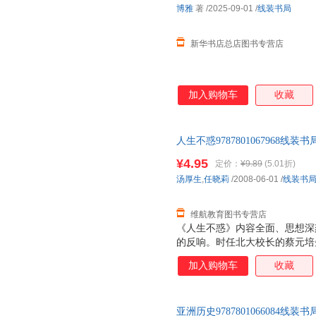
博雅
著
/2025-09-01
/
线装书局
新华书店总店图书专营店
加入购物车
收藏
人生不惑9787801067968
书为单本而非一套，如有疑问可
¥4.95
定价：
¥9.89
(5.01折)
汤厚生
,
任晓莉
/2008-06-01
/
线装书
维航教育图书专营店
《人生不惑》内容全面、思想深
的反响。时任北大校长的蔡元培
公博、陈济棠等三十多位社会名
加入购物车
收藏
题词，并极予很高的评价，称之为
亚洲历史9787801066084