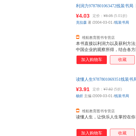
利润力9787801063472线
为单本而非一套，如有疑问可咨
¥4.03
定价：
¥8.05
(5.01折)
克拉森
著
/2004-03-01
/
线装书局
维航教育图书专营店
本书直接以利润力以及获利方法
中国企业的观察所得，结合各方
题：为何有的公司能逐年创造持
加入购物车
收藏
手发现该行业的不断变动的利润
利润区而受挫？等等。
读懂人生9787801069351
书为单本而非一套，如有疑问可
¥3.91
定价：
¥7.82
(5折)
杨炘
主编
/2009-03-01
/
线装书局
维航教育图书专营店
读懂人生，让快乐人生掌控在你
加入购物车
收藏