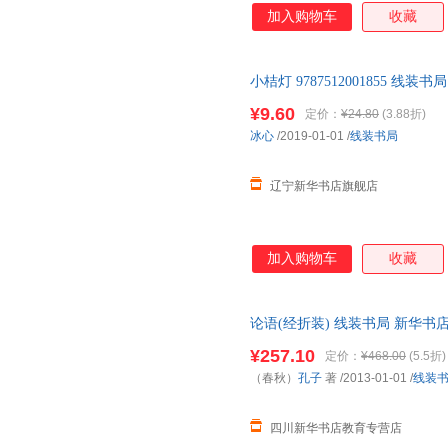
加入购物车
收藏
小桔灯 9787512001855 
书籍 正规发票
¥9.60
定价：
¥24.80
(3.88折)
冰心
/2019-01-01
/
线装书局
辽宁新华书店旗舰店
加入购物车
收藏
论语(经折装) 线装书局 新华
购优惠咨询在线客服！
¥257.10
定价：
¥468.00
(5.5折)
（春秋）
孔子
著
/2013-01-01
/
线装
四川新华书店教育专营店