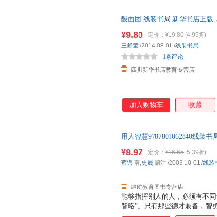
酸面团 线装书局 新华书店正版
咨询在线客服！
¥9.80
定价：
¥19.80
(4.95折)
王舒童
/2014-08-01
/
线装书局
1条评论
四川新华书店教育专营店
加入购物车
收藏
用人智慧9787801062840
有需要请联系客服
¥8.97
定价：
¥16.65
(5.39折)
蔡锷
著,
史晟
编注
/2003-10-01
/
线装
维航教育图书专营店
能够指挥别人的人，必须有不同
智略”。只有那些德才兼备，智
作领导的同时还要能用人，能赢