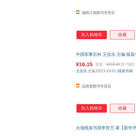
烟雨江南图书专营店
加入购物车
收藏
中国军事百科 王佳乐 主编 线
由退换】
¥16.15
定价：
¥215.80
(0.75折)
王佳乐
主编
/2013-10-01
/
线装书局
品雨斋图书专营店
加入购物车
收藏
火场线装书局李世万 著【新华