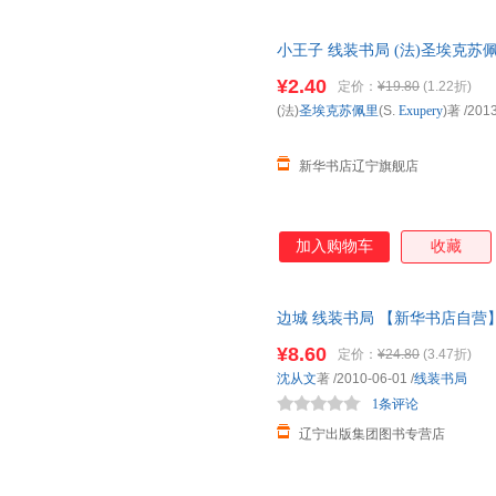
小王子 线装书局 (法)圣埃克苏佩里(
仓就近发货 电子发票
¥2.40
定价：
¥19.80
(1.22折)
(法)
圣埃克苏佩里
(S.
Exupery
)著
/2013
新华书店辽宁旗舰店
加入购物车
收藏
边城 线装书局 【新华书店自营
¥8.60
定价：
¥24.80
(3.47折)
沈从文
著
/2010-06-01
/
线装书局
1条评论
辽宁出版集团图书专营店