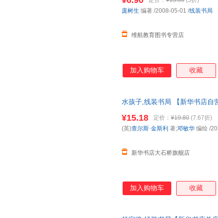
¥6.90
定价：
¥13.80
(5折)
庞树生
编著
/2008-05-01
/
线装书局
维航教育图书专营店
加入购物车
收藏
水孩子,线装书局 【新华书店自
85%城市次日送达！团购优惠咨询：1
¥15.18
定价：
¥19.80
(7.67折)
(英)
查尔斯·金斯利
著;
邓敏华
编绘
/20
新华书店大石桥旗舰店
加入购物车
收藏