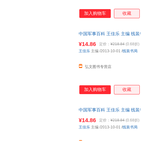
叶紫
叶嘉莹
姚鼐
许地山
徐玲
闻钟
加入购物车
收藏
王占华
王帅
王实甫
王宏
王海燕
王歌
中国军事百科 王佳乐 主编 线
山姆·麦克布雷尼
塞尔玛·拉格洛夫
儒勒凡
存后下单，避免纠纷。
¥14.86
定价：
¥218.84
(0.68折)
骈宇骞
彭海燕
培根
王佳乐
主编
/2013-10-01
/
线装书局
南派三叔
南怀瑾
孟浩然
蒙田
毛宗岗
弘文图书专营店
吕明涛
卢中南
刘玉栋
刘健
林猛
林徽因
加入购物车
收藏
李媛
李涛
李鹏
黎航
莱曼·弗兰克·鲍姆
拉格洛
卡洛·科洛迪
中国军事百科 王佳乐 主编 线
卡罗尔
居伊·德
存后下单，避免纠纷。
纪晓岚
胡斐
¥14.86
定价：
¥218.84
(0.68折)
王佳乐
主编
/2013-10-01
/
线装书局
戈特弗里特·奥古斯特·毕尔格
傅璇琮
傅敏
方勇
段玉裁
杜甫