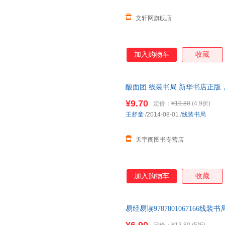
文轩网旗舰店
加入购物车
收藏
酸面团 线装书局 新华书店正版
咨询在线客服！
¥9.70
定价：
¥19.80
(4.9折)
王舒童
/2014-08-01
/
线装书局
天宇阁图书专营店
加入购物车
收藏
易经易读9787801067166
书为单本而非一套，如有疑问可