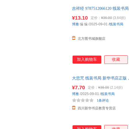
吉祥经 9787512066120 
书籍 正规发票 多仓就近发货 8
¥13.10
定价：
¥36.00
(3.64折)
博雅
编 编
/2025-09-01
/
线装书局
北方图书城旗舰店
加入购物车
收藏
大悲咒 线装书局 新华书店正版
咨询在线客服！
¥7.70
定价：
¥36.00
(2.14折)
博雅
/2025-09-01
/
线装书局
1条评论
四川新华书店教育专营店