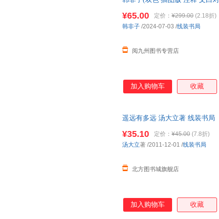
郑志强
杨天才
王宇
¥65.00
定价：
¥299.00
(2.18折)
弗洛伊德
邓小平
鲍姆
韩非子
/2024-07-03
/
线装书局
周强
张其成
谢云
万巴
纳兰容若
刘涛
阅九州图书专营店
郭茂倩
傅抱石
奥斯特
朱彝尊
赵蕤
张文
加入购物车
收藏
王琼
王夫之
李瑛
兰彦岭
郭沫若
顾炎武
狄更斯
张程
柯继铭
遥远有多远 汤大立著 线装书局
新书籍 正规发票 多仓就近发货 
朱鹏
张倩
肖卫
¥35.10
定价：
¥45.00
(7.8折)
倪萍
刘洋
李晶
汤大立
著
/2011-12-01
/
线装书局
迟双明
陈忠实
海伦·凯
北方图书城旗舰店
章太炎
徐志摩
肖仁福
铁凝
沈从文
刘静
克雷洛夫
卡尔·马克思
霍达
加入购物车
收藏
法布尔
丹尼尔·笛福
曹禺