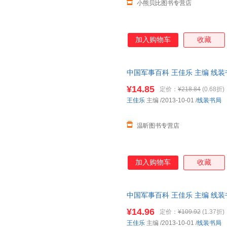
小熊贝比图书专营店
大卫香农
陈云
陈廷敬
陈林
常青
查尔斯·
蔡小雄
北溟鱼
巴尔扎
加入购物车
收藏
埃德加·斯诺
中国军事百科 王佳乐 主编 线
客服，欢迎选购！
¥14.85
定价：
¥218.84
(0.68折)
王佳乐
主编
/2013-10-01
/
线装书局
温昕图书专营店
加入购物车
收藏
中国军事百科 王佳乐 主编 线
书为单本而非一套，电子发票！
¥14.96
定价：
¥109.92
(1.37折)
王佳乐
主编
/2013-10-01
/
线装书局