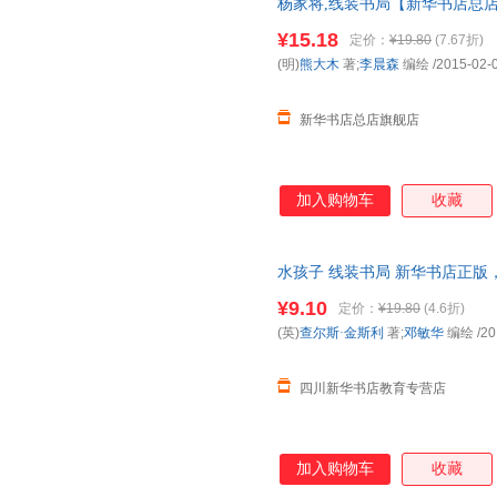
杨家将,线装书局【新华书店总店
发货 85%城市次日送达！团购优惠咨
¥15.18
定价：
¥19.80
(7.67折)
(明)
熊大木
著;
李晨森
编绘
/2015-02-
新华书店总店旗舰店
加入购物车
收藏
水孩子 线装书局 新华书店正版
咨询在线客服！
¥9.10
定价：
¥19.80
(4.6折)
(英)
查尔斯·金斯利
著;
邓敏华
编绘
/20
四川新华书店教育专营店
加入购物车
收藏