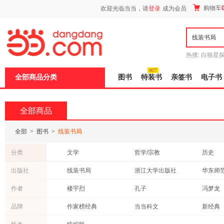
新
购物车
欢迎光临当当，请
登录
成为会员
窗
口
打
开
无
障
热搜:
白狼星
碍
师3
重建秦
说
全部商品分类
图书
特装书
亲签书
电子书
明
页
面,
按
全部商品
Ctrl
加
波
全部
>
图书
>
线装书局
浪
键
分类
文学
哲学/宗教
历史
打
开
古籍
童书
小说
出版社
线装书局
浙江大学出版社
导
传记
社会科学
考试
盲
山东美术出版社
上海教育出版社
民主与
作者
楼宇烈
孔子
冯梦龙
模
医学
科普读物
管理
式
中国电力出版社
中国医药科技出版社
中国宇
孙武
金墨
林清玄
品牌
作家榜经典
当当科文
新经典
教材
经济
心理学
天津人民出版社
巴蜀书社
上海音
司马光
陈寿
弘一法
飞乐鸟工作室
异步图书
原点阅
工业技术
法律
动漫/幽