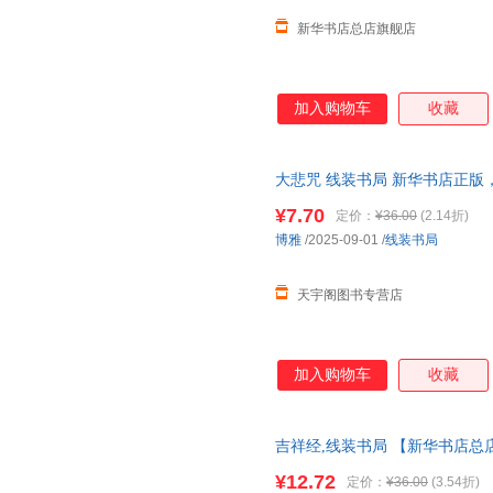
新华书店总店旗舰店
加入购物车
收藏
大悲咒 线装书局 新华书店正版
咨询在线客服！
¥7.70
定价：
¥36.00
(2.14折)
博雅
/2025-09-01
/
线装书局
天宇阁图书专营店
加入购物车
收藏
吉祥经,线装书局 【新华书店总
货 85%城市次日送达！团购优惠咨询
¥12.72
定价：
¥36.00
(3.54折)