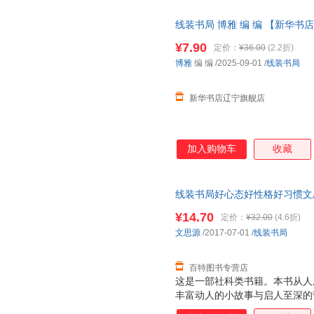
张弛
杨涛
徐在国
线装书局 博雅 编 编 【新华书
权延赤
乔纳森·斯威夫特
梅子
¥7.90
定价：
¥36.00
(2.2折)
李玉珍
李文泽
李强
博雅
编 编
/2025-09-01
/
线装书局
丁一晨
查尔斯·金斯利
蔡元放
乔治·奥威尔
庄子
雨果
新华书店辽宁旗舰店
王琦
王辉
王飞
孟昭毅
玛格丽特·米切尔
柳宗元
李鸿章
杰克·伦敦
蒋子龙
加入购物车
收藏
亨利·戴维·梭罗
韩冰
高扬
陈志坚
陈伟
比安基
线装书局好心态好性格好习惯文思源线
肯尼斯·格雷厄姆
张玉书
张珂
¥14.70
定价：
¥32.00
(4.6折)
杨璐
杨朝明
西顿
文思源
/2017-07-01
/
线装书局
沈鹏
塞万提斯
秦刚
马洛
刘颖
李晓平
百特图书专营店
这是一部社科类书籍。本书从人
蒋廷瑜
贾平凹
蘅墉退
丰富动人的小故事与启人至深的
戴尔
大卫·休谟
陈继儒
里，由浅入深地向人们诠释了心