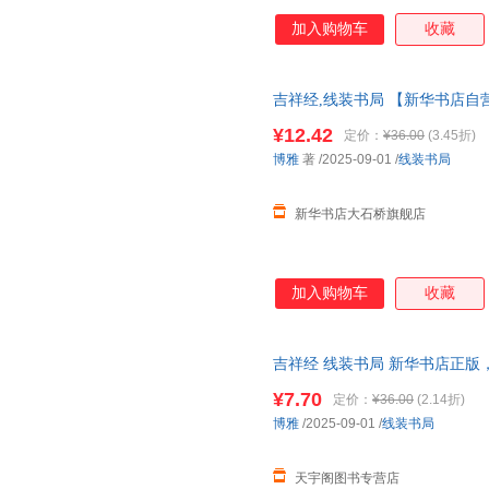
加入购物车
收藏
吉祥经,线装书局 【新华书店自
85%城市次日送达！团购优惠咨询：1
¥12.42
定价：
¥36.00
(3.45折)
博雅
著
/2025-09-01
/
线装书局
新华书店大石桥旗舰店
加入购物车
收藏
吉祥经 线装书局 新华书店正版
咨询在线客服！
¥7.70
定价：
¥36.00
(2.14折)
博雅
/2025-09-01
/
线装书局
天宇阁图书专营店