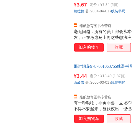
书为单本而非一套，如有疑问可
¥3.67
定价：
¥7.34
(5折)
葛拉翰
著
/2004-04-01
/
线装书局
维航教育图书专营店
毫无问题，所有的员工都会从本
发，正在考虑马上将这些想法应
这本书。 《服从执行》通过七
加入购物车
收藏
活力和热情，进而获得成功。这
理念可以使复杂的问题简单化，
的精品。
那时烟花9787801063755
书为单本而非一套，如有疑问可
¥3.44
定价：
¥18.40
(1.87折)
西岭雪
著
/2005-03-01
/
线装书局
维航教育图书专营店
有一种动物，非禽非兽，立场不
不得不躲起来，昼伏夜出，惶惶
贮蓄了一世的天地精华，然后选
加入购物车
收藏
至最艳的时候，也便是凋零的时
一个发生在乱世的，生存与选择