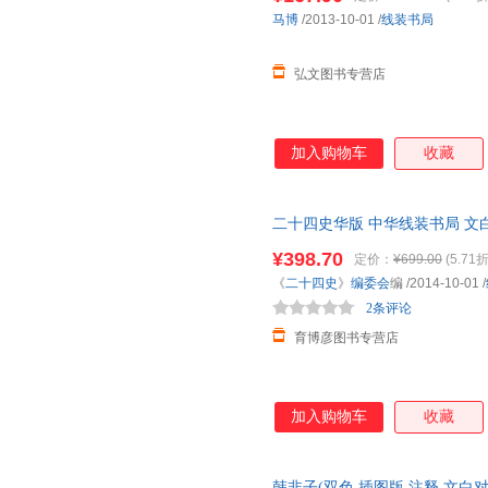
班固
黄石公
子思
马博
/2013-10-01
/
线装书局
童道明
朱自清
陆德明
弘文图书专营店
泰戈尔
陶菊隐
冰心
马勇
金圣叹
弗朗西斯
奥尔多·利奥波德
赵崇祚
徐继素
加入购物车
收藏
郑玄
启功
凡尔纳
唐文吉
慕容引刀
刘墉
二十四史华版 中华线装书局 文
张欣
王萍
释净空
国志上下五千年正版 历史书籍书
¥398.70
科洛迪
董其昌
罗曼罗
定价：
¥699.00
(5.71折
《
二十四史
》
编委会
编
/2014-10-01
/
丁一平
张华
袁行霈
2条评论
黄帝
曾参
左岸
育博彦图书专营店
柳永
曹源
约翰·洛
王亚平
王敬
王斌
安徒生
莎士比亚
海明威
加入购物车
收藏
张大千
晏殊
徐复岭
王强
王蕾
李剑
韩非子(双色 插图版 注释 文白对