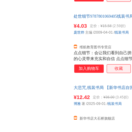
处世细节9787801069405
书为单本而非一套，如有疑问可
¥4.03
定价：
¥15.58
(2.59折)
庞世烨
主编
/2009-04-01
/
线装书局
维航教育图书专营店
点点细节：会让我们看到自己拼
的心灵带来充实和自信 点点细
加入购物车
收藏
大悲咒,线装书局 【新华书店自
85%城市次日送达！团购优惠咨询：1
¥12.42
定价：
¥36.00
(3.45折)
博雅
著
/2025-09-01
/
线装书局
新华书店大石桥旗舰店