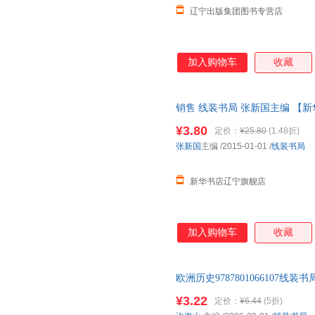
辽宁出版集团图书专营店
加入购物车
收藏
销售 线装书局 张新国主编 【
¥3.80
定价：
¥25.80
(1.48折)
张新国
主编
/2015-01-01
/
线装书局
新华书店辽宁旗舰店
加入购物车
收藏
欧洲历史9787801066107
书为单本而非一套，如有疑问可
¥3.22
定价：
¥6.44
(5折)