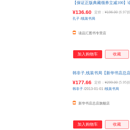
【保证正版典藏领券立减100】
注国学经典正版 论语全集完整
¥136.60
定价：
¥196.00
(6.97折
孔子
/
线装书局
读品汇图书专营店
加入购物车
收藏
韩非子,线装书局【新华书店总店
发货 85%城市次日送达！团购优惠咨
¥177.66
定价：
¥299.00
(5.95折
韩非子
/2013-01-01
/
线装书局
新华书店总店旗舰店
加入购物车
收藏