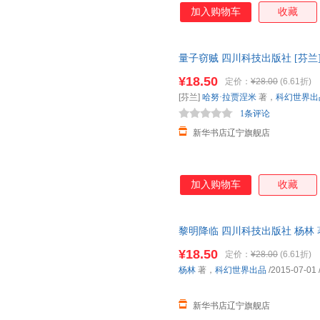
加入购物车
收藏
量子窃贼 四川科技出版社 [芬兰
店】 新华正版 多仓就近发货 
¥18.50
定价：
¥28.00
(6.61折)
[芬兰]
哈努·拉贾涅米
著，
科幻世界出
1条评论
新华书店辽宁旗舰店
加入购物车
收藏
黎明降临 四川科技出版社 杨林
多仓就近发货 电子发票
¥18.50
定价：
¥28.00
(6.61折)
杨林
著，
科幻世界出品
/2015-07-01
新华书店辽宁旗舰店