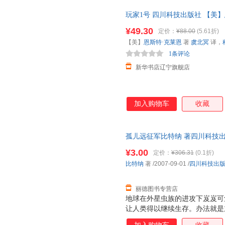
玩家1号 四川科技出版社 【美】
【新华书店】
¥49.30
定价：
¥88.00
(5.61折)
【美】
恩斯特·克莱恩
著
虞北冥
译，
1条评论
新华书店辽宁旗舰店
加入购物车
收藏
孤儿远征军比特纳 著四川科技出版社
此书为单本而非一套，电子发票
¥3.00
定价：
¥306.31
(0.1折)
比特纳
著
/2007-09-01
/
四川科技出
丽德图书专营店
地球在外星虫族的进攻下岌岌可
让人类得以继续生存。办法就是
成这个有去无回的使命。人类组