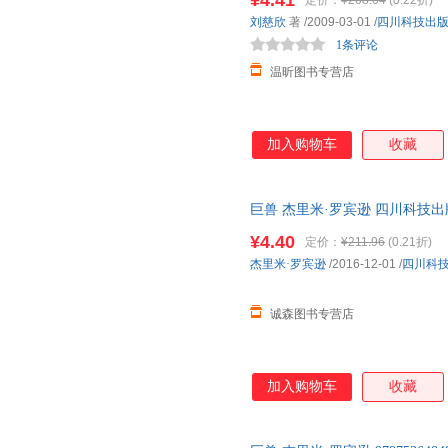
¥4.41
定价：
¥208.04
(0.22折)
刘慈欣
著
/2009-03-01
/
四川科技出
1条评论
温昕图书专营店
加入购物车
收藏
巨兽 杰里米·罗宾逊 四川科技
一套，电子发票。
¥4.40
定价：
¥211.96
(0.21折)
杰里米·罗宾逊
/2016-12-01
/
四川科
诚森图书专营店
加入购物车
收藏