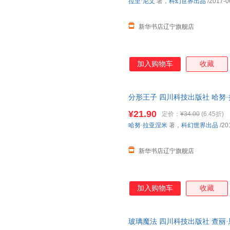
拉里·尼文
著，
科幻世界出品
/2017-0
新华书店辽宁旗舰店
加入购物车
收藏
分形王子 四川科技出版社 哈努
新华正版 多仓就近发货 电子发
¥21.90
定价：
¥34.00
(6.45折)
哈努·拉亚涅米
著，
科幻世界出品
/20
新华书店辽宁旗舰店
加入购物车
收藏
玻璃魔法 四川科技出版社 查丽