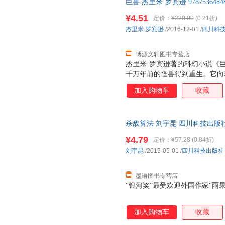
巨兽 杰里米·罗宾逊 9787536
后，支持7天无理由退换】
¥4.51
定价：
¥220.00
(0.21折)
杰里米·罗宾逊
/2016-12-01
/
四川科
博源文轩图书专营店
杰里米·罗宾逊著的科幻小说《
千万年前的怪兽得到重生。它向
无数生灵。国土安全部调查员约
加入购物车
收藏
脉。他发现巨兽的一半基因，源
只有一个：复仇！
杀敌算法 刘宇昆 四川科技出版
为单本而非一套，电子发票。
¥4.79
定价：
¥57.28
(0.84折)
刘宇昆
/2015-05-01
/
四川科技出版社
墨语图书专营店
“银河奖”最受欢迎外国作家“雨
加入购物车
收藏