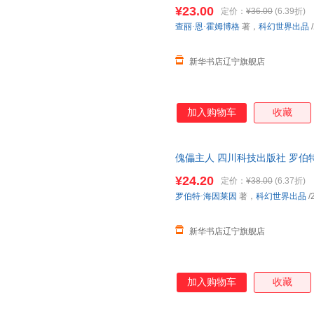
店】 新华正版 多仓就近发货 
¥23.00
定价：
¥36.00
(6.39折)
查丽·恩·霍姆博格
著，
科幻世界出品
/
新华书店辽宁旗舰店
加入购物车
收藏
傀儡主人 四川科技出版社 罗伯
新华正版 多仓就近发货 电子发
¥24.20
定价：
¥38.00
(6.37折)
罗伯特·海因莱因
著，
科幻世界出品
/
新华书店辽宁旗舰店
加入购物车
收藏