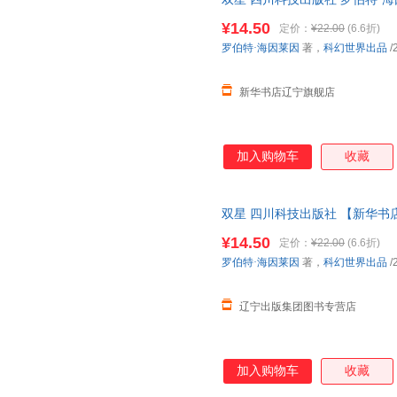
婚姻。云球的发展意外频生，但
王荣生
王林
王立新
华正版 多仓就近发货 电子发票
踵而至。
¥14.50
定价：
¥22.00
(6.6折)
刘珊珊
刘荣
刘军
罗伯特·海因莱因
著，
科幻世界出品
/
李强
李琦
李平
老舍
黄薇
何建明
新华书店辽宁旗舰店
陈晓光
陈睿
奥斯特
加入购物车
收藏
双星 四川科技出版社 【新华书
¥14.50
定价：
¥22.00
(6.6折)
罗伯特·海因莱因
著，
科幻世界出品
/
辽宁出版集团图书专营店
加入购物车
收藏