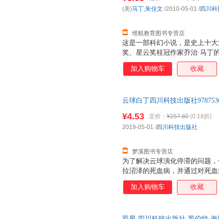
于娟娟
杨红樱
王军
(美)
马丁
,
朱佳文
/2010-05-01
/
四川科
莫言
雷·布拉德伯里
程杰
pp殿下
海明威
马克·吐
维航教育图书专营店
这是一部科幻小说，是史上十大
佚名
王玲
林海音
奖、星云奖桂冠作家乔治·马丁
陈琴
罗曼罗兰
周立
事。同时，也折射出了贪婪与奉
加入购物车
收藏
张志伟
杨勇
杨冰
王丽君
屠格涅夫
陶冶
黄宇
韩锋
高士其
云球白丁四川科技出版社978753
而非一套，电子发票！
曹雪芹
冰心
钟慧
¥4.53
定价：
¥257.80
(0.18折)
王文静
万龙
施耐庵
2019-05-01
/
四川科技出版社
罗斯·沃克
刘勇
李汝珍
梦溪图书专营店
卡米耶·让维萨德
何平
法布尔
为了解决云球演化停滞的问题，
陈波
圣艾克苏佩里
斯蒂芬·
拉沼泽的死血病，并通过对死血
郑军
的意外。而同时，在地球上，吕
张敏
袁璐
加入购物车
收藏
父亲意外被杀，却被伪装成心脏
伊莎贝尔·托马斯
叶圣陶
亚米契
择手段争取机器人平权。王陆杰
夏洛蒂·勃朗特
吴强
吴磊
了他的商业征程。柳杨则在赫尔
双星 四川科技出版社 罗伯特·