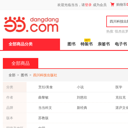
新
购物车
欢迎光临当当，请
登录
成为会员
窗
口
打
开
无
障
热搜:
怪杰佐
碍
谎
吾辈如神
说
全部商品分类
图书
特装书
亲签书
电子书
明
页
面,
按
全部商品
Ctrl
加
波
全部
>
图书
>
四川科技出版社
浪
键
分类
烹饪/美食
小说
医学
打
开
农业/林业
体育/运动
工业技
作者
曲黎敏
刘慈欣
克拉克
导
文学
自然科学
艺术
盲
阿瑟·克拉克
陶雪蕾
曾志锋
品牌
当当科文
新经典
湛庐文
模
旅游/地图
家庭/家居
其他
式
特里·普拉切特
李新
崔正男
紫图图书
科幻世界
版本
苏教版
休闲/爱好
亲子/家教
成功/励
邓敏华
马烈光
弗兰克·
社会科学
古籍
建筑