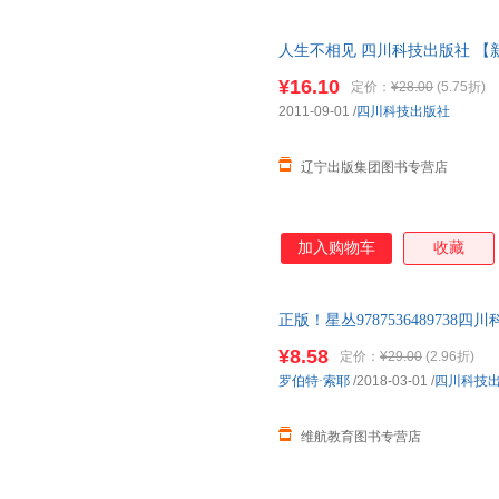
人生不相见 四川科技出版社 【
¥16.10
定价：
¥28.00
(5.75折)
2011-09-01
/
四川科技出版社
辽宁出版集团图书专营店
加入购物车
收藏
正版！星丛978753648973
为单本 如有需要请联系客服
¥8.58
定价：
¥29.00
(2.96折)
罗伯特·索耶
/2018-03-01
/
四川科技
维航教育图书专营店