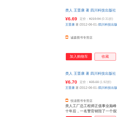
类人 王晋康 著 四川科技出版
套，电子发票。
¥6.69
定价：
¥219.94
(0.31折)
王晋康
著
/2012-06-01
/
四川科技出
诚森图书专营店
加入购物车
收藏
类人 王晋康 著 四川科技出版
7天无理由退换】
¥6.70
定价：
¥35.00
(1.92折)
王晋康
著
/2012-06-01
/
四川科技出
悦读图书专营店
类人工厂总工程师正值事业巅峰
十年后，一名警官销毁了一个假
名黑客结仇。某日，当这名警官