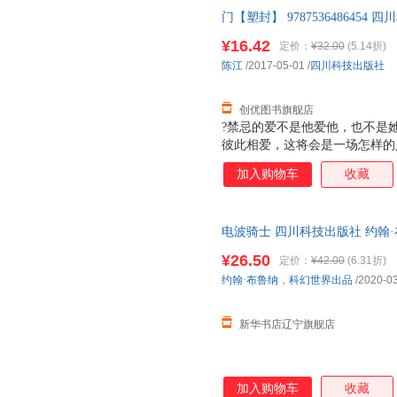
门【塑封】 978753648645
退货让您购物无忧
¥16.42
定价：
¥32.00
(5.14折)
陈江
/2017-05-01
/
四川科技出版社
创优图书旗舰店
?禁忌的爱不是他爱他，也不是
彼此相爱，这将会是一场怎样的
加入购物车
收藏
电波骑士 四川科技出版社 约翰
¥26.50
定价：
¥42.00
(6.31折)
约翰·布鲁纳
，
科幻世界出品
/2020-0
新华书店辽宁旗舰店
加入购物车
收藏