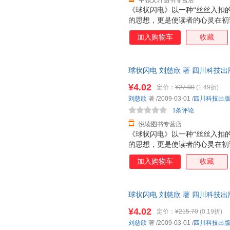
中领文轩图书专营店
《球状闪电》以一种“丝丝入扣
的思想，更是使读者的心灵在初
似平淡的宏大，向我们生动地展
加入购物车
收藏
不能大彻大悟的哲学问题。故事
个离奇的雨夜，少年次目睹了球
球状闪电 刘慈欣 著 四川科技
支持7天无理由退换】
¥4.02
定价：
¥27.00
(1.49折)
刘慈欣
著
/2009-03-01
/
四川科技出
1条评论
悦读图书专营店
《球状闪电》以一种“丝丝入扣
的思想，更是使读者的心灵在初
似平淡的宏大，向我们生动地展
加入购物车
收藏
不能大彻大悟的哲学问题。故事
个离奇的雨夜，少年次目睹了球
球状闪电 刘慈欣 著 四川科技
存后下单，避免纠纷。
¥4.02
定价：
¥215.70
(0.19折)
刘慈欣
著
/2009-03-01
/
四川科技出