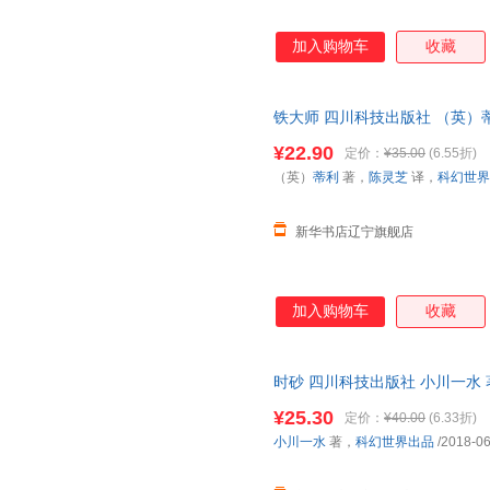
加入购物车
收藏
铁大师 四川科技出版社 （英）
店】
¥22.90
定价：
¥35.00
(6.55折)
（英）
蒂利
著，
陈灵芝
译，
科幻世界
新华书店辽宁旗舰店
加入购物车
收藏
时砂 四川科技出版社 小川一水
多仓就近发货 电子发票
¥25.30
定价：
¥40.00
(6.33折)
小川一水
著，
科幻世界出品
/2018-06