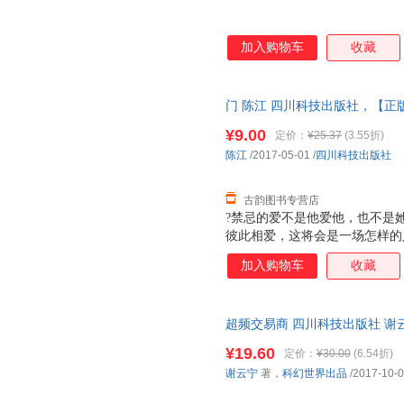
加入购物车
收藏
门 陈江 四川科技出版社，【正
杀，欢迎选购！
¥9.00
定价：
¥25.37
(3.55折)
陈江
/2017-05-01
/
四川科技出版社
古韵图书专营店
?禁忌的爱不是他爱他，也不是
彼此相爱，这将会是一场怎样的
加入购物车
收藏
超频交易商 四川科技出版社 谢
版 多仓就近发货 电子发票
¥19.60
定价：
¥30.00
(6.54折)
谢云宁
著，
科幻世界出品
/2017-10-