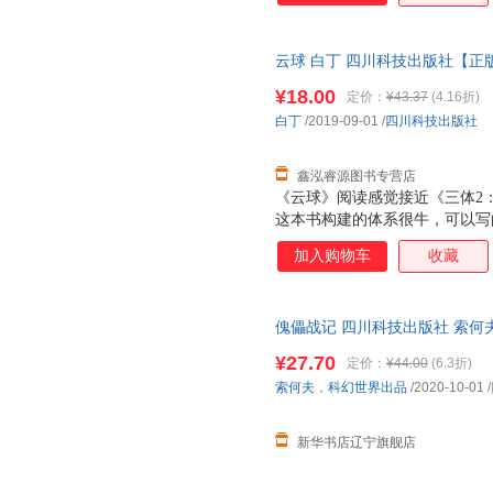
云球 白丁 四川科技出版社【正
欢迎选购！
¥18.00
定价：
¥43.37
(4.16折)
白丁
/2019-09-01
/
四川科技出版社
鑫泓睿源图书专营店
《云球》阅读感觉接近《三体2
这本书构建的体系很牛，可以写
的。
加入购物车
收藏
傀儡战记 四川科技出版社 索何
仓就近发货 电子发票
¥27.70
定价：
¥44.00
(6.3折)
索何夫
，
科幻世界出品
/2020-10-01
/
新华书店辽宁旗舰店