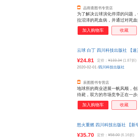
品雨斋图书专营店
为了解决云球演化停滞的问题，
拉沼泽的死血病，并通过对死血
的意外。而同时，在地球上，吕
加入购物车
收藏
父亲意外被杀，却被伪装成心脏
择手段争取机器人平权。王陆杰
了他的商业征程。柳杨则在赫尔
云球 白丁 四川科技出版社 【
婚姻。云球的发展意外频生，但
踵而至。
¥24.81
定价：
¥133.34
(1.87折)
2020-02-01
/
四川科技出版社
辰图图书专营店
地球所的商业进展一帆风顺，创
待毙，双方的市场竞争正在一步
发展到了现代，鲍雪北想进入云
加入购物车
收藏
进入伊甸园星推动其发展，也面
划，而神秘团队却针锋相对。阿
来到了新的世界。肖劲浓的秘密
怒火重燃 四川科技出版社 【新
摧毁和保护云球的对决，任为只
来。故事到了终局，每个人走向
¥35.70
定价：
¥58.00
(6.16折)