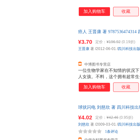
加入购物车
收藏
癌人 王晋康 著 978753647
持7天无理由退换】
¥3.70
定价：
¥196.92
(0.19折)
王晋康
著
/2012-06-01
/
四川科技出
中博图书专营店
一位生物学家在不知情的状况下
人女孩。不料，这个拥有超常生
头”的目标；与此同时，“维护
加入购物车
收藏
类，欲将其置于死地。 在“新
悬念迭起的情节为读者展示了人
一个身世离奇的异种人类和一个
球状闪电 刘慈欣 著 四川科技
世，从懵懂到成熟，黑人少女的
持7天无理由退换】
射。
¥4.02
定价：
¥42.46
(0.95折)
刘慈欣
著
/2009-03-01
/
四川科技出
1条评论