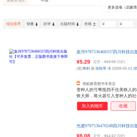
国家及地区
中国
汲庆海
严伟
王文华
更多选项（启蒙
考试
文化
青春文
聂作平
刘艳华
张毅
政治/军事
哲学/宗教
教材
梁繁荣
周小平
龚勋
综合排序
销量
好评
出版时间
价格
-
手工/DIY
工具书
投资理
徐鹏
王曙光
刘宇昆
王亚平
刘洋
范伟
钱莉芳
李敏
恩斯特·
血河9787536468337四
和田秀树
汪梅子
金曾豪
此书为单本而非一套，如有疑问
¥5.29
姚瑶
雪梅
珊瑚海
定价：
¥10.58
(5折)
(英)
蒂利
著,
张秋早
译
/2009-05-01
/
高平
曹刘霞
张仲景
凯莉.史密斯
何夕
罗玲
维航教育图书专营店
胡志强
周一凡
约翰·格
变种人的弓弩抵挡不住美铁人的
李志敏
铁大师，将火器引入变种人的社
金文
革和
都被毁灭，或是救世主出现……
张建光
杨霞
王磊
加入购物车
收藏
告诉你美铁人的故事。
王超
刘宇
林珊
甘智荣
陈林
张浩
光逝9787536470248四川
杰森.珀兰
丁丁虫
张勇
如有需要请联系客服
¥6.08
定价：
¥12.17
(5折)