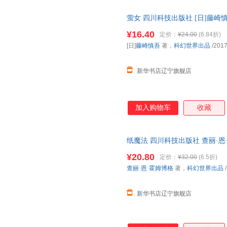
萤女 四川科技出版社 [日]藤崎
¥16.40
定价：
¥24.00
(6.84折)
[日]
藤崎慎吾
著，
科幻世界出品
/2017
新华书店辽宁旗舰店
加入购物车
收藏
纸魔法 四川科技出版社 查丽·
新华正版 多仓就近发货 电子发
¥20.80
定价：
¥32.00
(6.5折)
查丽·恩·霍姆博格
著，
科幻世界出品
/
新华书店辽宁旗舰店