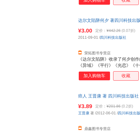
加入购物车
收藏
万德在父母死于虫族之手后。自
是。或者进监狱。或者从军服役
成长为优秀士兵。踏上了对抗虫
达尔文陷阱何夕 著四川科技出版社9
书为单本而非一套，电子发票！
¥3.00
定价：
¥442.26
(0.07折)
2011-09-01
/
四川科技出版社
荣拓图书专营店
《达尔文陷阱》收录了何夕创作
《异域》《平行》《光恋》《十
奖作品。何夕作品奇崛清丽，如
加入购物车
收藏
合到情节中，更善于在科幻的框
弦。
癌人 王晋康 著 四川科技出版
套，电子发票。
¥3.89
定价：
¥201.86
(0.2折)
王晋康
著
/2012-06-01
/
四川科技出
鼎鑫图书专营店