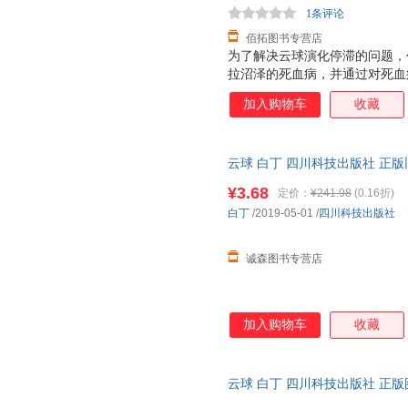
1条评论
佰拓图书专营店
为了解决云球演化停滞的问题，
拉沼泽的死血病，并通过对死血
的意外。而同时，在地球上，吕
加入购物车
收藏
父亲意外被杀，却被伪装成心脏
择手段争取机器人平权。王陆杰
了他的商业征程。柳杨则在赫尔
云球 白丁 四川科技出版社 正
婚姻。云球的发展意外频生，但
子发票。
踵而至。
¥3.68
定价：
¥241.98
(0.16折)
白丁
/2019-05-01
/
四川科技出版社
诚森图书专营店
加入购物车
收藏
云球 白丁 四川科技出版社 正
迎选购！