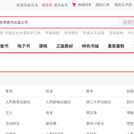
购物车
0
我的订单
我的云书房
欢迎光临当当，请
登录
成为会员
全部
全部分
搜:
中国文化水墨绘本立秋
早春晴朗
全球通史
死者从不说谎
吾辈如神
9.
尾品汇
图书
签书
电子书
课程
正版教材
特色书城
童装童鞋
电子书
音像
影视
时尚美
母婴用
玩具
童书
外语
医学
自然
孕婴服
艺术
动漫/幽默
青春文学
心理
人民教育出版社
人民邮电出版社
浙江大学出版社
四川
童装童
文化
成功/励志
小说
哲学
外语教学与研究出版社
现代教育出版社
浙江教育出版社
家居日
湖南
立人
佚名
周文涛
李晓
法律
政治/军事
经济
工业
家具装
广东高等教育出版社
北京日报出版社
北京科学技术出版社
松本纪子
潘晓燕
伯特·海灵格
高峰
当当科文
新经典
黄冈小状元
理想
育儿/早教
旅游/地图
体育/运动
服装
其他
江西美术出版社
延边大学出版社
湖北教育出版社
俞敏洪
奥斯卡·王尔德
伍乐其
张国
原点阅读
易人外语
迪士尼双语
鞋
正义
两性关系
古籍
投资理财
农业