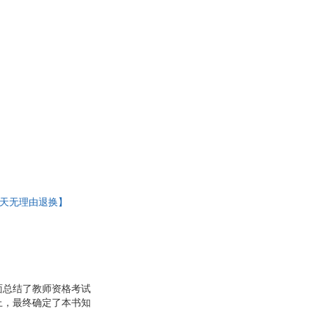
李娟
陈虎
·赖斯
向红丁
里得
曼·阿尔纳斯
李妮
大岛祥誉
东
伊莫南
王琳
斯
刘杨
婷
基思
7天无理由退换】
曹磊
周成刚
吴波
尼尔·霍桑
梅天穆
劳森
面总结了教师资格考试
上，最终确定了本书知
明·富兰克林
阿道司·赫胥黎