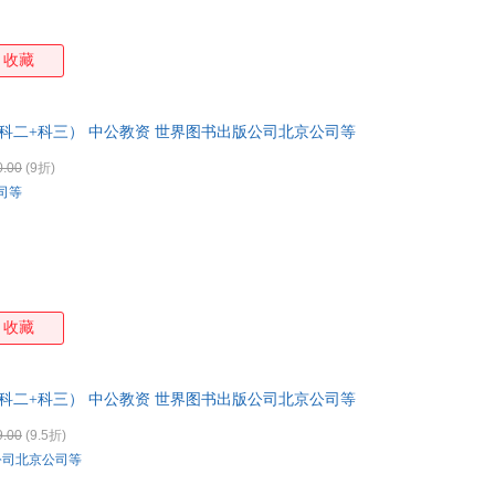
马亚丽
罗兰·英格斯·怀德
李海生
古山
陈军
陈杰
查尔斯·兰姆
查尔
收藏
阿瑟·格蒂斯
阿兰
tabird
卢梭
约翰·蒂斯代尔
郁达夫
姚向辉
杨艳
科二+科三） 中公教资 世界图书出版公司北京公司等
吴建新
王楠
王刚
王峰
0.00
(9折)
诺尔
麦坚
罗军
罗伯
司等
刘伟
林正
李立
李康
李晨曦
雷清漪
贾兰坡
韩岩
巴克利
艾琦
高德纳
周萍
张丹
张伯礼
袁谧
杨益
孙博文
苏轼
平井孝志
梅思
收藏
刘瑜
刘怡女
刘玮
刘晶
李立新
金岁实
霍夫曼
和田
科二+科三） 中公教资 世界图书出版公司北京公司等
高岚
伏尼契
德·亚米契斯
陈才
9.00
(9.5折)
赵美子
章太炎
张艳辉
张莉
公司北京公司等
余仁唐
杨颖
杨毅
杨红