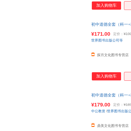
识体系、结构框架以
欧·亨利
马可·奥勒留
加入购物车
完整。本书从最基本
张建中
詹姆斯·巴里
升。本书的“真题再现
生圆三尺讲台之梦。
帕克
马特·海格
初中道德全套（科一+
格林兄弟
冯涛
¥171.00
定价：
¥19
圣艾克苏佩里
张铭
世界图书出版公司等
汪丁丁
苏勇
李志清
李涛
探月文化图书专营店
季诺夫人
黄鑫
陈琼
陈洁
加入购物车
罗伯特·罗素
张晓
亚里士多德
沃伦埃利斯
沈颖
萨尔瓦多
初中道德全套（科一+
李春林
考克斯
¥179.00
定价：
¥18
范锡林
杜萌
中公教资
/
世界图书出版
奥野宣之
阿迪格拉诺夫
鼎美文化图书专营店
杨超
吴建业