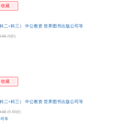
及核心内容。本书以一本通的形式，涵盖了教师资格考试公共科目的全部
司汤达
周兴嗣
周铁东
张晓
收藏
、最重要的考点入手，深入浅出地讲解各个知识点，帮助读者巩固知识要
徐丽红
徐静
沃伦
维克
”和“考题预测”板块，力求理论结合实践，直击考题，具有极强的前瞻性
刘浩
刘东
拉塞尔·f·普罗科特
金利
科二+科三） 中公教资 世界图书出版公司等
达利博·塔拉吉克
布赖恩希契
本杰明.富兰克林
贝克
0.00
(9折)
雨果
王薇
王启荣
王雷
塞尔玛·拉格洛夫
齐沪扬
米切尔
卢丹
李洁
李辉
雷切尔·菲尔德
克里
胡阿祥
贡德·弗兰克
费恩曼
陈英
曹捷平
彼得·大卫
比安基
白冰
收藏
张登本
詹姆斯·希尔顿
约翰·洛克
杨早
王晋
王波
万洁
斯托
柳鸣九
刘琦
刘平
李楠
科二+科三） 中公教资 世界图书出版公司等
黄宇光
黄应东
郭伟
葛军
9.00
(9.48折)
迪米特里·维
陈欢
陈虎彪
陈伯
公司等
休斯
朱迪丝·格蒂斯
赵刚
张琪
王健
王冬梅
孙璐
沈石