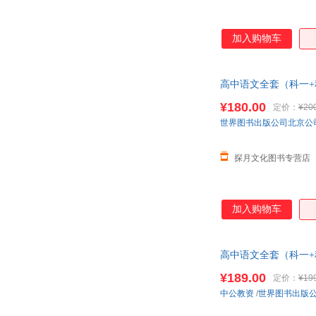
穆旭明
米罗
付琳
丹尼斯·金格拉斯
加入购物车
鲍比·奥斯廷
埃克多·马洛
郑丹丹
张宁
高中语文全套（科一+
徐红
希尔
¥180.00
定价：
¥20
乔尔·利维
蒲松龄
世界图书出版公司北京公
柳青
刘艳
李菲
李芳
探月文化图书专营店
陈志伟
白茶
张倩
张俊
伍德沃德
王德华
加入购物车
罗大里
鲁雯霏
李永平
李丽娟
高中语文全套（科一+
郭勇
郭丽娜
¥189.00
定价：
¥19
鲍勃·盖尔
赵莹
中公教资
/
世界图书出版
张惠
张程