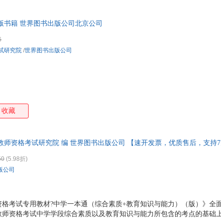
玛格丽特·米切尔
刘莉
梁文道
李尧
孔凡磊
克里斯汀
高德
陈阳
版书籍 世界图书出版公司北京公司
赵复三
张冰
斋藤孝
伊万
6
王尔德
陶玉平
孙燕
欧几
试研究院
/
世界图书出版公司
李渔
李奕
李群
李强
黄盈盈
哈伯德
郭涛
笛福
约翰.博格
朱光潜
郑虹
岳晓
王莹
王涛
王琪
王培
收藏
帕特森
尼克尔斯
玛丽·雪莱
刘易
凯瑟琳·格雷厄姆
金钊
焦雄屏
贾毓
教师资格考试研究院 编 世界图书出版公司 【速开发票，优质售后，支持
弗莱克逊
范恩·琼斯
陈永明
陈静
e.b.怀特
奥尔德斯·赫胥黎
威廉·m·埃克斯
瑞隆
50
(5.98折)
版公司
张平
姚志彬
杨华
徐平
王娜
孙彦隽
斯科特·艾曼
纳撒
林夕
两色风景
李敏
李博
师资格考试专用教材?中学一本通（综合素质+教育知识与能力）（版）》全
教师资格考试中学学段综合素质以及教育知识与能力所包含的考点的基础
冯琳
町田幸雄
陈庆
本杰