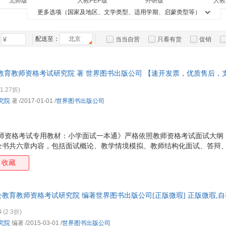
北师版
人教PEP版
外研版
人教
钦寅
金敬梅
斯科特·斯奈德
李中
箱包皮
凤凰联动
华研英语
中学教材全解
天一
更多选项（国家及地区、文学类型、适用学期、启蒙类型等）
二手书
课程
老书/收藏
中小
中华书局版
中图版
外语教研版
人教
布莱恩·迈克尔·本迪斯
司马迁
魏巍
手表饰
铲史
墨点字帖
考研1号
时代华语
5年
运动户
陈亮
武志红
易春丽
卓立
竹石文化
配送至：
北京
博集天卷
中公
快读
当当自营
只看有货
促销
汽车用
三毛
林海音
廖宇夫
弗兰
星火英语
禹田文化
奇想国
介于
特卖
预售
入驻商家
食品
曹雪芹
张辉
朱自清
李阳
紫图图书
新东方
期末冲刺100分
ptp
手机通
教育教师资格考试研究院 著 世界图书出版公司 【速开发票，优质售后，
周有光
洌月
胡敏
布莱
有容书邦
新世界青春
学而思
数码影
凤凰
1.27折)
钱歌川
博克
季羡林
萨提
电脑办
启发绘本馆
小读客
小牛顿
科幻
究院
著
/2017-01-01
/
世界图书出版公司
杰夫·洛布
莎士比亚
唐伟胜
大家电
黄勇
5.3英语
开心英语
书虫
全程
家用电
帕尔默
巨英
叶圣陶
史密
开心教育
小学奥数举一反三
快乐读书吧
一本
张道真
王力
万巴
格雷
家教师资格考试专用教材：小学面试一本通》严格依照教师资格考试面试大
中考45套题
良师三步作文
全书共六章内容，包括面试概论、教学情境模拟、教师结构化面试、答辩
萧红
埃里希·弗洛姆
马克·吐温
孔子
试的测查灵活和主观性强的特点，本书结合了典型授课案例以及历年考试
徐伟
李莹
霍基特
亚历
收藏
内容的直观把握。
撒穆尔·伊诺克·斯通普夫
任德山
牛小可
堀辰
高隽
布洛克
邹丹
张力
教育教师资格考试研究院 编著世界图书出版公司[正版微瑕] 正版微瑕,自
科恩
罗伊·汤普森
悉德·菲尔德
汤普
多,可开发票,放心选购
0
(2.3折)
朱生豪
高鹗
刘文勇
夏目
究院
编著
/2015-03-01
/
世界图书出版公司