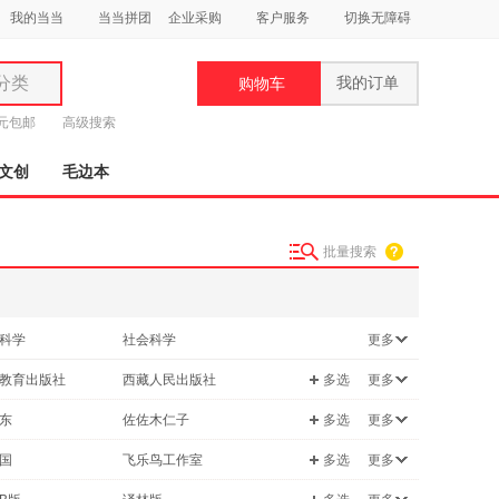
我的当当
当当拼团
企业采购
客户服务
切换无障碍
分类
我的订单
购物车
类
9元包邮
高级搜索
文创
毛边本
批量搜索
妆
品
科学
社会科学
更多
饰
学
保健/养生
教育出版社
西藏人民出版社
多选
更多
鞋
/宗教
管理
用
文艺出版社
浙江人民美术出版社
东
佐佐木仁子
多选
更多
技术
计算机/网络
饰
江苏凤凰少年儿童出版社
华文出版社
安徒生
国
飞乐鸟工作室
多选
更多
休闲/爱好
福建科学技术出版社
海豚出版社
静
王铭铭
联盟
迪士尼英语
/林业
孕产/胎教