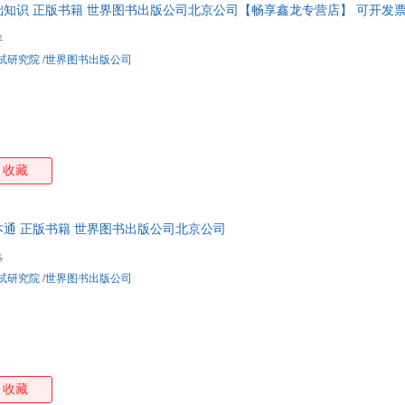
知识 正版书籍 世界图书出版公司北京公司【畅享鑫龙专营店】 可开发票
天籁纸鸢
薛定谔
詹姆斯
杨念
麦考利
刘勇
林娟
康德
7
试研究院
/
世界图书出版公司
亨利·法布尔
亨利·戴维·梭罗
宫崎市定
罗曼
张权
杨军
徐新
吴峰
吕斌
罗森
罗伯特奥古斯都马斯特斯
鲁思
果果
高士其
菲利普斯
杜瑞
张杨
张卫东
张建伟
杨勇
收藏
王晓彦
王立涛
王东
王大
刘文婷
刘宁
刘敏
刘峰
通 正版书籍 世界图书出版公司北京公司
克劳斯
卡普兰
杰森·法波克
葛翠
6
范志红
丹尼尔·华莱士
陈忠
布莱
试研究院
/
世界图书出版公司
g.v.西纳顿
周舟
王文静
童俊
马特
刘霞
刘丽
李欣
肯尼思·格雷厄姆
卡洛·科洛迪
蒋争
郭长
艾米莉·勃朗特
埃·拉斯伯
马克思
郑日
收藏
向华
吴文藻
王精诚
屠幼