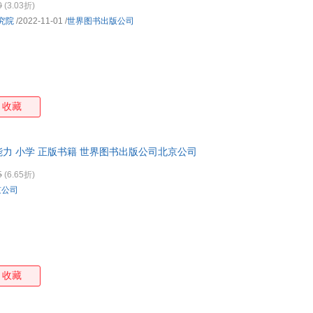
0
(3.03折)
卡莱尔
江涛
怀特
张宪
究院
/2022-11-01
/
世界图书出版公司
伍志伟
托马斯
谭飞
索达
胡静
埃里克森
阿德勒
戴尔
瑶瑶
亚历山大
王骏
王辉
李鹏
芥川龙之介
蔡凯文
朱斌
收藏
陶渊明
斯科特
瑞斯尼克
李征
法布尔
丁云
巴尔扎克
乔治
张伟
张明
张捷
张鸿
力 小学 正版书籍 世界图书出版公司北京公司
维·比安基
金志学
赫伯特·乔治·威尔斯
高尔
5
(6.65折)
阿历克斯·欧文
亚当·斯密
罗伯特·约翰逊
张洪
京公司
墨菲
马克·威廉斯
罗宾斯
加来
陈屹
陈辉
钟叔河
韦兰
克里斯多福·孟
霍克西玛
黄启瑞
海斯
托尔斯泰
雅各布·格林
弗朗西斯·霍奇森·伯内特
夏普
收藏
臧其超
约瑟夫·鲁德亚德·吉卜林
袁婧
吴迪
卡伦·霍妮
井迎兆
江伟
季诺