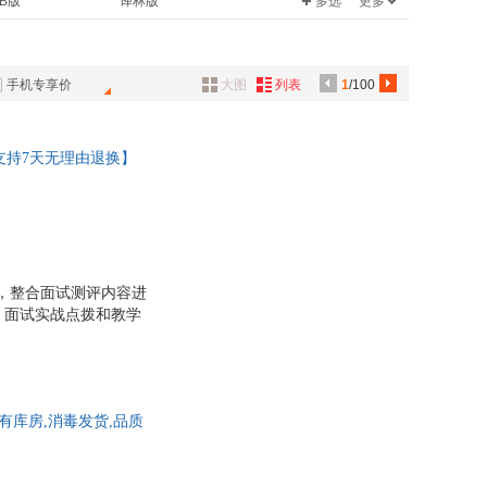
B版
译林版
多选
更多
莹
施耐庵
具
金融
华研
学教科书
阅读器
课标版
译林牛津版
品
官
罗贯中
高考3年模拟
漫娱文化
外
海明威
慢活
蒲蒲兰绘本馆
手机专享价
大图
列表
1
/100
品
克·米勒
爱利克·埃里克森
手绘
中国国家地理
王鑫
ress摄影客
百题大过关
讯
支持7天无理由退换】
恩·阿扎瑞罗
许维素
音
含章
麦克米伦世纪
亚
路半仙
公
世界
浦睿文化
圣严法师
高考
蒲公英童书馆
器
斯
乔治.塞尔登
涂书
王后雄学案
格·卡普洛
陈万雄
纲，整合面试测评内容进
、面试实战点拨和教学
林汉达
真题进行详细阐释，满
克斯·罗斯
张强
雄
房龙
喜仁龙
有库房,消毒发货,品质
森
李毓秀
漱石
希阿荣博堪布