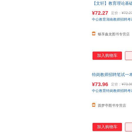
【文轩】教育理论基础
阿兰摩尔
小仲马
当客服
王鹏
¥72.27
田野
定价：
¥72.2
中公教育湖南教师招聘考
杰克·伦敦
侯玉波
菲茨杰拉德
张勇
畅享鑫龙图书专营店
王凌
潘绥铭
江一帆
侯超
大生
坂井建雄
加入购物车
维斯
王勇
塞万提斯
乔纳森·斯威夫特
特岗教师招聘笔试一本
李先银
李璐
¥73.96
定价：
¥73.9
高丹妮
弗洛伊德
中公教育特岗教师招聘考
薄冰
奥斯特洛夫斯基
乔叶
钱峰
圆梦亭图书专营店
李琦
李华
段然
陈莉
加入购物车
余红兵
于建嵘