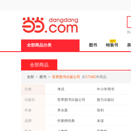
新
窗
口
打
开
无
障
热
碍
说
全部商品分类
图书
特装书
亲
明
页
面,
按
全部商品
Ctrl
加
波
全部
>
图书
>
世界图书出版公司
共
575482
件商品
浪
键
分类
考试
中小学用书
打
开
教材
文学
出版社
世界图书出版公司
接力出版社
导
科普读物
历史
盲
人民卫生出版社
中西书局
作者
李永新
张剑
模
传记
工具书
式
西安出版社
青岛出版社
海伦·凯勒
曾鸣
品牌
作家榜经典
未读
烹饪/美食
亲子/家教
浙江少年儿童出版社
上海大学出版社
刘慧
顾保孜
异步图书
漫威
时尚/美妆
建筑