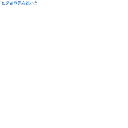
 如需请联系在线小当
群
杨玲
凯恩斯
罗兰
狄更斯
威廉·詹姆斯
·本尼迪克特
刘长伟
清
道格·曼科
吴小如
伟
孙立权
刘川
琳
歌德
恩布朗
伯内特
谭浩
李清华
江
冯志刚
昌
张斌
英
梭罗