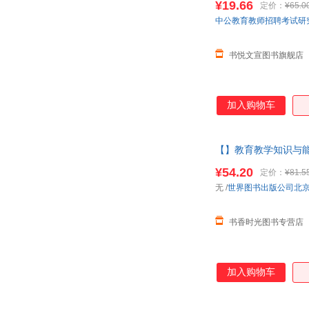
¥19.66
定价：
¥65.0
莱曼·弗兰克·鲍姆
拉格洛芙
中公教育教师招聘考试研
杨金秀
严复
黎启阳
柯特·布席克
书悦文宣图书旗舰店
詹姆斯·菲泽
叶常青
马德高
刘丽丽
加入购物车
张婷婷
洋洋兔
风弄
范关荣
周厚高
张翔
【】教育教学知识与能
雪鹗
武怡堃
¥54.20
定价：
¥81.5
陈星
巴里
无
/
世界图书出版公司北
王艳
王鸿利
丹尼尔·笛福
陈玉新
书香时光图书专营店
李青
李黎
柏兀
艾扬格
加入购物车
佐佐木正美
赵世民
罗伯特·迪尔茨
李晨光