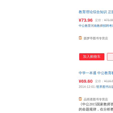
山中康裕
儒勒.凡尔纳
李刚
老舍
教育理论综合知识 正
安德烈娅·武尔夫
大仲马
¥73.96
定价：
¥73.9
吴军
王颖
中公教育河南教师招聘考
刘文秀
李忠
圆梦亭图书专营店
雷米
卡洛尔
陈琳
尼采
杨涛
西尔维娅布洛迪
加入购物车
王飞
叔本华
李莉
李丹
中学一本通 中公教育
何纵
顾恺之
¥69.60
阿兰.摩尔
阿部弘士
定价：
¥116.
2014-12-01
/
世界图书出
张燕
张天翼
沃尔特·惠特曼
王淑娟
品雨斋图书专营店
马斯洛
刘畅
《中公2015国家教
金田一京助
的命题规律，在分析
黄锦树