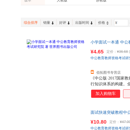
版本
人教版
苏教版
金盾出版社
乔夫·琼斯
刘绍龙
后浪
博文视点
家庭/家居
手工/DIY
语文S版
湘教版
王继辉
刘京霄
高顿教育
王森世界名厨学院
英文原版书
港台圖書
统编版
吴承恩
王俊
有书至美
文通天下
综合排序
销量
好评
出版时间
价格
-
柯南道尔
j.迈克尔·斯特拉辛斯基
接力出版社
世纪文景
周策纵
查尔斯·狄更斯
5.3中考
张剑黄皮书
小学面试一本通 中公
马克·米勒
alanryan
九志天达
启东中学作业本
¥4.65
定价：
¥36.68
(
海灵格
戴卫平
九天译文Empyrean Translation
全国优秀儿童文学奖
中公教育教师资格考试研
包凡一
约翰·鲍尔比
全能学练教材1+1
小学教材全练
耿小辉
伊索
爱心树童书
乐乐趣
佰拓图书专营店
樊发稼
赵旭东
《中公版·2017国
波波乌(BOBOWU)
手把手作文
行知识体系的构建。
王玉梅
杨健
能力全解读。针对面
金波
笔为剑
加入购物车
足考生对考试形式和
杨远婴
王伟
c.s.刘易斯
李晶
面试快速突破教程中公
梁漱溟
李婷
保障.套装单售,优惠多
¥10.80
定价：
¥47.0
凯伦·史密斯
惠旋
中公教育教师资格考试研