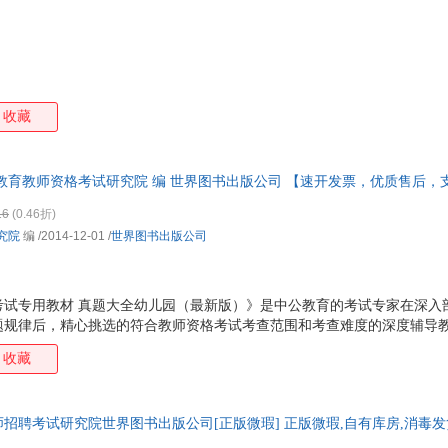
王静
刘寅龙
李泽厚
后浪
刘易斯·卡罗尔
加雷思·穆尔
儒勒·加布里埃尔·凡尔纳
戴维
唐昊
施密特
沈弘
任双
张静
苏彦捷
布莱恩迈克尔本迪斯
余萍
收藏
李铭
张振强
张帆
亚伯
泰戈尔
王东东
津德尔·西格尔
钟慧
教育教师资格考试研究院 编 世界图书出版公司 【速开发票，优质售后，
王昕
沈英莉
李军
卡罗
司马紫衣
马骏
刘斌
林达
16
(0.46折)
究院
编
/2014-12-01
/
世界图书出版公司
福克斯
冰心
奥尔加·托卡尔丘克
钟大
王宏才
路易莎·梅·奥尔科特
李捷
陈智
蔡青
勃朗特
阿诺德
张欣
格考试专用教材 真题大全幼儿园（最新版）》是中公教育的考试专家在深
田盈雪
索菲·法蒂
卡尔
金近
题规律后，精心挑选的符合教师资格考试考查范围和考查难度的深度辅导
《综合素质》《保教知识与能力》各五套真题，每一套都经过中公教育各位
鲍玉珩
亚米契斯
熊斌
戴维
收藏
法最优，在详细讲述解题过程的同时为您深入剖析题目考点和速解技巧，
刘锦纷
李鲆
韩玲
比尔
力，助力考生顺利通过考试。
黄琳
高翔
冯友兰
段立
招聘考试研究院世界图书出版公司[正版微瑕] 正版微瑕,自有库房,消毒发货
陈国华
杨波
王强
马林
放心选购