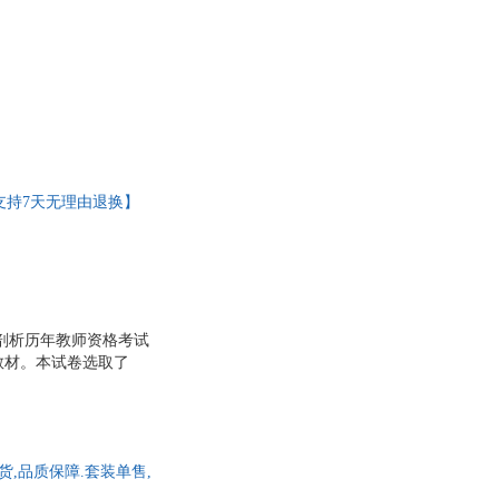
陈波
·伯恩斯
程凯
伟
马家辉
斯威夫特
拉罕·马斯洛
王辰
张敏
支持7天无理由退换】
尔
宫泽贤治
张思雪
丰
袁珂
凯
陈琪
张文
入剖析历年教师资格考试
哈里斯
教材。本试卷选取了
名师的精准解读，答案
保罗·迪尼
准确揭示考查规律和特
·威灵翰
许燕
欣
蒂莫西·科里根
,品质保障.套装单售,
诺夫斯基
李静