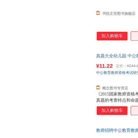
路易斯·贾内梯
刘知侠
罗斯
鲁迅
书悦文宣图书旗舰店
陈嘉誉
田宝
贺静彬
阿琳·克莱默·理查兹
加入购物车
岑麒祥
马修斯
刘毅
李燕
罗杰·凯密恩
真题大全幼儿园 中公
陈曦
格雷厄姆
陈晖
¥11.22
定价：
¥244.
中公教育教师资格考试研
吴昊
李继勇
邢莉
王学成
概念图书专营店
陈敬
曹植
《2015国家教师资
雅典娜
王建
真题的考查特点和命
2012年以来最近的
丛非从
慈诚罗珠堪布
加入购物车
准确，解析详实，方
王玮
王美青
点，切实提升实战能
莱特
卡伦·布恩
教师招聘中公教育教师
邓晓芒
邓小明
优惠多多,可开发票,