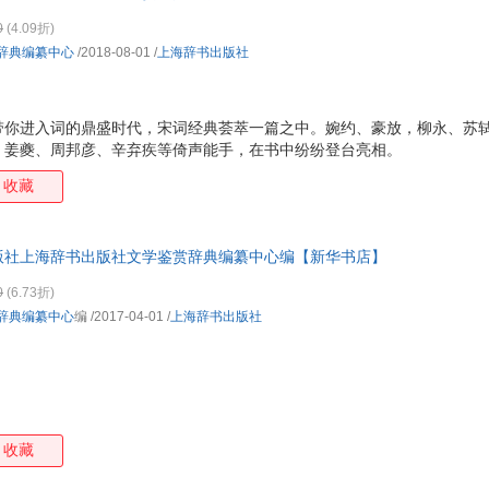
0
(4.09折)
辞典编纂中心
/2018-08-01
/
上海辞书出版社
带你进入词的鼎盛时代，宋词经典荟萃一篇之中。婉约、豪放，柳永、苏
、姜夔、周邦彦、辛弃疾等倚声能手，在书中纷纷登台亮相。
收藏
版社上海辞书出版社文学鉴赏辞典编纂中心编【新华书店】
0
(6.73折)
辞典编纂中心
编
/2017-04-01
/
上海辞书出版社
收藏