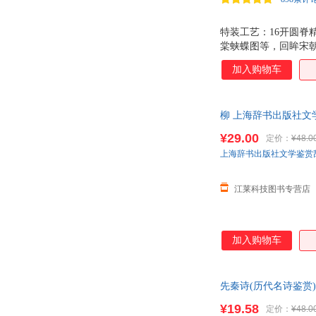
贾平凹
胡平生
特装工艺：16开圆脊
张伊宁
张旭
棠蛱蝶图等，回眸宋朝
俞理
杨阳
唐诗堪称中国文学史
加入购物车
如、程千帆、叶嘉莹
王燕
王晓
乔木、马振声、韩硕
孙越
史为乐
柳 上海辞书出版社文学
马辉
柳俊
版
朗读
¥29.00
柯南
定价：
¥48.0
上海辞书出版社文学鉴赏
亨利·法布尔
冯梦龙
陈文华
陈广忠
江莱科技图书专营店
加入购物车
先秦诗(历代名诗鉴赏
¥19.58
定价：
¥48.0