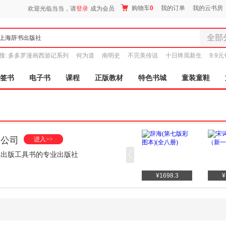
购物车
0
我的订单
我的云书房
欢迎光临当当，请
登录
成为会员
全部
全部分
搜:
多多罗漫画西游记系列
何为道
南明史
不完美传说
十日终焉新生
9.9
尾品汇
图书
签书
电子书
课程
正版教材
特色书城
童装童鞋
电子书
音像
影视
时尚美
母婴用
限公司
进入>>
玩具
家出版工具书的专业出版社
孕婴服
童装童
¥87.40
¥760.00
¥1698.3
¥
家居日
家具装
服装
鞋