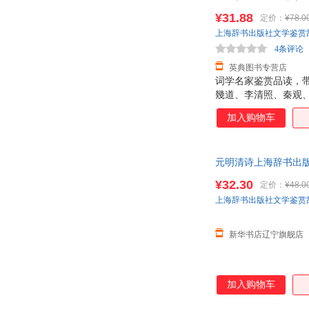
¥31.88
定价：
¥78.0
上海辞书出版社文学鉴赏
4条评论
英典图书专营店
词学名家鉴赏品读，
幾道、李清照、秦观
加入购物车
元明清诗上海辞书出
¥32.30
定价：
¥48.0
上海辞书出版社文学鉴赏
新华书店辽宁旗舰店
加入购物车