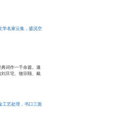
文言文之美。插配了当
贵
张乐平
验。
谊
李静
雄
柯南道尔
文学名家云集，盛况空
退士
郭斌
画典藏。
关野贞
谭其骧
许明
经典词作一千余篇。邀
华
陈高华
如刘旦宅、饶宗颐、戴
宏
张军
8幅彩色词意图。
暄
周啸天
李智
金工艺处理，书口三面
张燕
古斯塔夫·施瓦布
杰拉尔丁·曼桑
范
田廷彦
·科洛迪
程十发