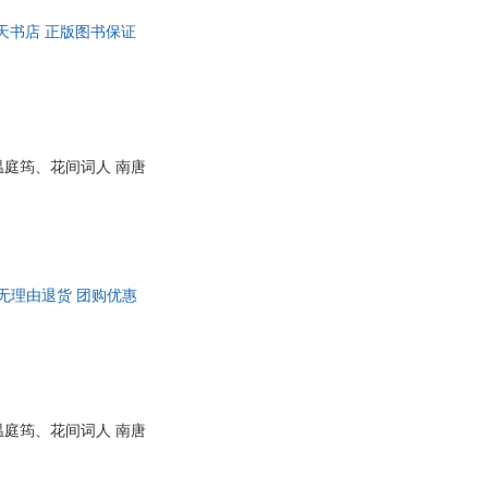
人天书店 正版图书保证
庭筠、花间词人 南唐
无理由退货 团购优惠
庭筠、花间词人 南唐