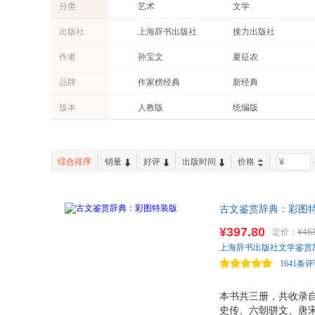
分类
艺术
文学
哲学/宗教
文化
出版社
上海辞书出版社
接力出版社
政治/军事
成功/励志
中国大百科全书出版社
中国建筑工业出版社
作者
孙宝文
夏征农
体育/运动
外语
山东大学出版社
江西高校出版社
钱沛云
俞平伯
品牌
作家榜经典
新经典
保健/养生
动漫/幽默
商务印书馆
商务印书馆国际有限公司
周国平
施忠连
时代华语
世纪文景
家庭/家居
农业/林业
版本
人教版
统编版
星云大师
夏承焘
长江新世纪
宋庆龄儿童文学奖
老书/收藏
手工/DIY
张书岩
杨天石
江曾培
吴颐人
综合排序
销量
好评
出版时间
价格
-
方诗铭
顾晓鸣
文聘元
陆军
古文鉴赏辞典：彩图特
徐复
卡尔·马克思
¥397.80
定价：
¥46
陈月卿
陈丹燕
上海辞书出版社文学鉴赏
骆玉明
胡晓明
1641条
李汉秋
陈鼓应
陈丽华
杨善群
本书共三册，共收录自
史传、六朝骈文、唐
金克木
周月亮