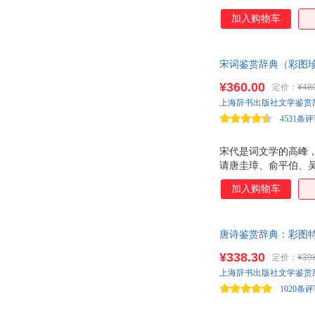
帆、陈振鹏、霍松林
谈祥柏
罗贯中
加入购物车
代国画家如唐云、刘
游汝杰
扬之水
白振奎
贺友直
宋词鉴赏辞典（彩图
庄周
吴毅强
前；刘旦宅、戴敦邦
¥360.00
定价：
¥48
高华平
高峰
上海辞书出版社文学鉴赏
高鹗
杨雄里
4531条
舒幼生
李新
宋代是词文学的高峰
吴承恩
邓明
请唐圭璋、俞平伯、
徐复岭
金性尧
敦邦、吴山明、贺友
加入购物车
袁行霈
许惟贤
杨帆
杨超
李锋
唐诗鉴赏辞典：彩图特
汉斯·克里斯蒂安·安徒生
四色，喷绘仕女图，
徐鲁
西卷茅子
¥338.30
定价：
¥39
上海辞书出版社文学鉴赏
陈新
曹乃云
1020条
陈燕
钟叔河
孙正凡
沈嘉禄