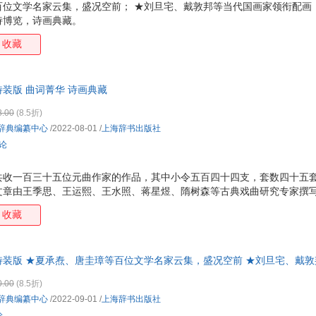
百位文学名家云集，盛况空前； ★刘旦宅、戴敦邦等当代国画家领衔配画
马克思
张若愚
吴清源
施耐
诗博览，诗画典藏。
刘易斯·卡罗尔
房龙
邓小南
丹尼
收藏
朱建军
郑金洲
郑金生
张明
刘绪源
刘丹丹
李文俊
李明
装版 曲词菁华 诗画典藏
陈平
海明威
张晓
王永
8.00
(8.5折)
茅海建
刘欣欣
李洪财
卡尔
辞典编纂中心
/2022-08-01
/
上海辞书出版社
董琨
陈杰
曾枣庄
曹旭
评论
唐云
施大畏
任溶溶
李卓
傅抱石
张文
张亮
张帆
共收一百三十五位元曲作家的作品，其中小令五百四十四支，套数四十五
文章由王季思、王运熙、王水照、蒋星煜、隋树森等古典戏曲研究专家撰
吴光
王子瑜
舒新城
刘珂
言文之美。并插配了当代国画家如刘旦宅、戴敦邦、贺友直、乔木、钱行
收藏
江涛
季羡林
邓应烈
陈先
飞、等专门为元曲名篇创作的48幅彩色曲意图。，令读者获得更佳的阅读
王公龙
王干
王东
汪涛
黄建华
黑井健
恩格斯
莎士
特装版 ★夏承焘、唐圭璋等百位文学名家云集，盛况空前 ★刘旦宅、戴
当当定制，布面精装，宋词大观，词画典藏。
张毅
张文武
张世明
张岂
0.00
(8.5折)
王维
王淑芬
王蒙
汪立
辞典编纂中心
/2022-09-01
/
上海辞书出版社
刘树屏
刘琳
李学勤
李商
论