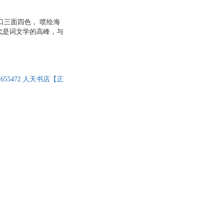
尔
朗达·拜恩
口三面四色， 喷绘海
袁珂
代是词文学的高峰，与
维克多·雨果
唐圭璋、俞平伯、吴小
邦、吴山明、贺友直、
懋
汪曾祺
马坚
5472 人天书店【正
老子
川
胡媛媛
荣
陈阳
基
奥斯特洛夫斯基