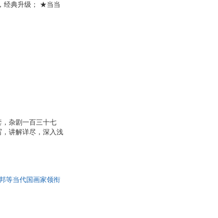
，经典升级； ★当当
庵
钱江
尔·笛福
陈子善
尤世玮
勋
金文男
超
王引之
胡绳武
hans
吾
李桂兰
詹姆斯
套，杂剧一百三十七
写，讲解详尽，深入浅
李忠杰
健、林曦明、韩天衡、
行
陈琦
体验。
田松青
比亚
朱伟
敦邦等当代国画家领衔
之
张静
民
圣野
隐
老舍