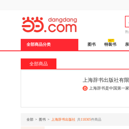
新
窗
口
打
开
无
障
热
碍
说
全部商品分类
图书
特装书
亲
明
页
面,
按
全部商品
Ctrl
加
波
上海辞书出版社有
浪
键
上海辞书是中国第一
打
开
导
¥1698.3
¥150.10
盲
模
式
全部
>
图书
>
上海辞书出版社
共
118305
件商品