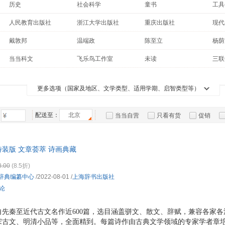
历史
社会科学
童书
工具
箱包皮
小说
传记
青春文学
考试
手表饰
人民教育出版社
浙江大学出版社
重庆出版社
现代
建筑
科普读物
古籍
运动户
医学
中国医药科技出版社
中华书局
天津杨柳青画社
中西
戴敦邦
温端政
陈至立
杨荫
汽车用
教材
旅游/地图
工业技术
心理
江苏科学技术出版社
湖南文艺出版社
华中师范大学出版社
陈松长
安徒生
蒋星煜
冯威
食品
当当科文
飞乐鸟工作室
未读
三联
其他
休闲/爱好
烹饪/美食
管理
法律出版社
浙江摄影出版社
西藏人民出版社
钱仲联
缪钺
鲁迅
手机通
周汝
中国国家地理
ptpress摄影客
有容书邦
时尚/美妆
投资理财
亲子/家教
两性
数码影
王涛
章培恒
唐圭璋
赵逵
爱心树童书
快乐读书吧
一本涂书
波波
更多选项（国家及地区、文学类型、适用学期、启智类型等）
其他语种原版书
二手书
中小学教科书
特装
电脑办
季颖
徐丽慧
张岱年
郑军
大家电
盛巽昌
方勇
朱立元
熊斌
配送至：
北京
当当自营
只看有货
促销
家用电
薛国屏
黄玉峰
杨治良
吴小
特卖
预售
入驻商家
曹锦炎
赵应铎
苏渊雷
单墫
装版 文章荟萃 诗画典藏
陈振鹏
戴红儒
张伟
何民
8.00
(8.5折)
魏励
纪连海
周琦
王平
辞典编纂中心
/2022-08-01
/
上海辞书出版社
吴国平
陈尚君
陈军
刘蕾
评论
张新国
徐涛
王健
姜亮
任继愈
张弘
何龙
沈融
先秦至近代古文名作近600篇，选目涵盖骈文、散文、辞赋，兼容各家
宋古文、明清小品等，全面精到。每篇诗作由古典文学领域的专家学者章
龚延明
周振甫
张撝之
郝兴