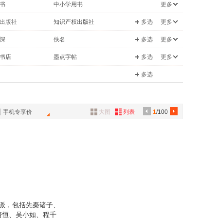
书
中小学用书
更多
具
法律
品
出版社
知识产权出版社
多选
更多
外
自然科学
书局
山东省地图出版社
深
佚名
多选
更多
品
学
经济
广西师范大学出版社
广东教育出版社
刘旦宅
书店
墨点字帖
多选
更多
计算机/网络
讯
昌
杨振中
九天译文Empyrean Translation
贝克特全集
关系
育儿/早教
多选
音
夫
刘炜
乌(BOBOWU)
书
公
沈起炜
何士明
手机专享价
大图
列表
1
/100
器
如
李行健
叶嘉莹
生
郑天挺
王敏
徐光烈
夫
公木
沈建华
各派，包括先秦诸子、
培恒、吴小如、程千
昌
朱秀海