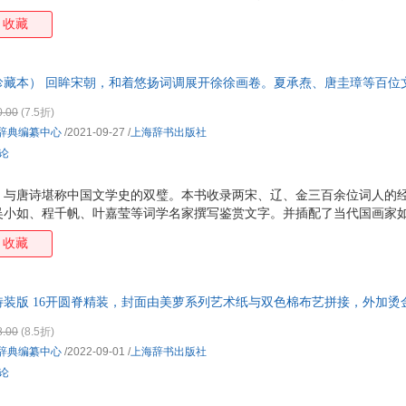
、陈伯海、骆玉明等撰写鉴赏文章，讲解详尽，深入浅出，帮助读者领略
顾维钧
朱宪生
王勇
黄金
收藏
旦宅、戴敦邦等著名画家的数十幅彩色诗意图，令读者获得更佳的阅读体
沃兴华
王巍
孟昭毅
李敏
曹雪芹
太田大八
林玉山
葛剑
珍藏本） 回眸宋朝，和着悠扬词调展开徐徐画卷。夏承焘、唐圭璋等百位
维·比安基
王立新
刘强
蘅塘
等当代国画家领衔配画，经典升级。当当定制，布面精装，宋词大观，词
0.00
(7.5折)
甘慧杰
赵山林
齐森华
黄钧
辞典编纂中心
/2021-09-27
/
上海辞书出版社
吴笛
陈佩芬
常盘大定
张斌
评论
李连庆
黄河清
赵刚
张煜
，与唐诗堪称中国文学史的双璧。本书收录两宋、辽、金三百余位词人的
崔尔平
周勋初
市川里美
刘永
吴小如、程千帆、叶嘉莹等词学名家撰写鉴赏文字。并插配了当代国画家
金冲及
段炼
雅各布·格林
赵丽
直、乔木、马振声、韩硕、施大畏、车鹏飞等专门专门为宋词名篇创作的4
收藏
王水照
李梦生
李大伟
郭立
许富宏
王安石
施蛰存
刘昶
装版 16开圆脊精装，封面由美萝系列艺术纸与双色棉布艺拼接，外加烫
草婴
儒勒·加布里埃尔·凡尔纳
周兴陆
周强
梦回唐朝，探寻唐诗独领风骚的文学密码！
吴钧陶
魏斐德
彭漪涟
李英
8.00
(8.5折)
辞典编纂中心
/2022-09-01
/
上海辞书出版社
张充和
纳兰性德
李志伟
李军
评论
止庵
张柏然
伊凡·谢尔盖耶维奇·屠格涅夫
王家
萨特
乔叶
乔纳森·斯威夫特
卡洛