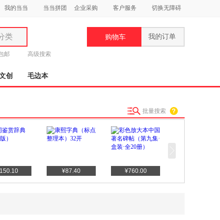
我的当当
当当拼团
企业采购
客户服务
切换无障碍
分类
我的订单
购物车
类
元包邮
高级搜索
文创
毛边本
批量搜索
妆
品
饰
鞋
150.10
¥87.40
¥760.00
用
饰