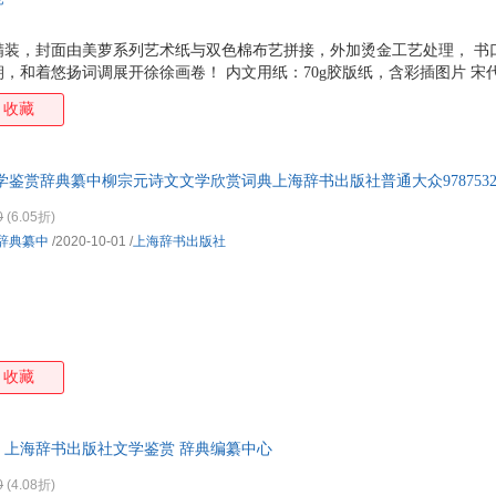
费利克斯·萨尔腾
段柄仁
陈建强
泰戈
精装，封面由美萝系列艺术纸与双色棉布艺拼接，外加烫金工艺处理， 书
张莉
张光明
张春晓
袁凌
，和着悠扬词调展开徐徐画卷！ 内文用纸：70g胶版纸，含彩插图片 宋
杨柳
晏可佳
辛弃疾
吴琼
的双璧。本书收录两宋、辽、金三百余位词人的经典词作一千余篇。邀请
收藏
等词学名家撰写鉴赏文字。并插配了当代国画家如刘旦宅、饶宗颐、戴敦
王莉
王珏
王辉
王华
、施大畏、车鹏飞等专门为宋词名篇创作的48幅彩色词意图。
沈颖
秦文君
穆旦
木子
鉴赏辞典纂中柳宗元诗文文学欣赏词典上海辞书出版社普通大众978753265
凌濛初
李清华
李江华
李辉
京极夏彦
金国壮
纪伯伦
华三
0
(6.05折)
辞典纂中
/2020-10-01
/
上海辞书出版社
费孝通
段张取艺
崔海英
程维
残雪
蔡小雄
冰心
比安
收藏
) 上海辞书出版社文学鉴赏 辞典编纂中心
0
(4.08折)