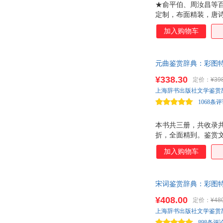
★俞平伯、周汝昌等
陈崎
巴金
定制，布面精装，唐
马建东
卢前
加入购物车
陈永明
陈建华
徐冰
罗伯
元曲鉴赏辞典：彩图特
傅璇琮
樊锦诗
¥338.30
定价：
¥39
汤志钧
濮茅左
上海辞书出版社文学鉴赏
韩愈
傅强
1068条
肖复兴
王仲清
界定
何善蒙
本书共三册，共收录
折，全面精到。鉴赏
殷健灵
徐谷甫
出，帮助读者领略文
加入购物车
李永广
来新夏
韩硕、施大畏、车鹏
赵声良
闫耀明
柳宗元
李峰
宋词鉴赏辞典：彩图
周明
配画，经典升级 ★
张勇
¥408.00
定价：
¥48
杨扬
杨军
上海辞书出版社文学鉴赏
彭懿
马茂元
898条评