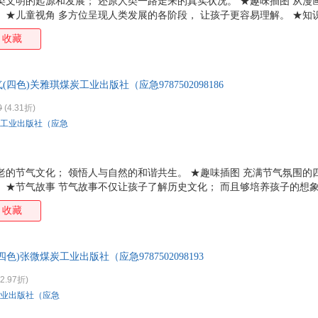
类文明的起源和发展； 还原人类一路走来的真实状况。 ★趣味插图 从漫
 ★儿童视角 多方位呈现人类发展的各阶段， 让孩子更容易理解。 ★知
的知识结构。 ★知识拓展 更多知识点扩展阅读量； 用孩子喜欢的方式演
收藏
色)关雅琪煤炭工业出版社（应急9787502098186
0
(4.31折)
工业出版社（应急
老的节气文化； 领悟人与自然的和谐共生。 ★趣味插图 充满节气氛围的
 ★节气故事 节气故事不仅让孩子了解历史文化； 而且够培养孩子的想象
识词条； 满足多元化的知识结构。 ★知识拓展 更多知识点扩展阅读量；
收藏
)张微煤炭工业出版社（应急9787502098193
2.97折)
业出版社（应急