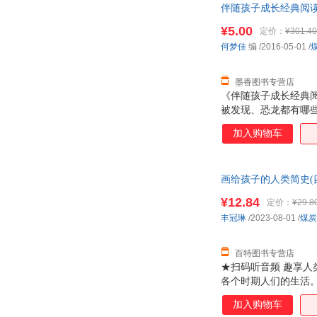
伴随孩子成长经典阅读：
李政
李文昊
一套，电子发票！
简·尼尔森
¥5.00
贾兰坡
定价：
¥301.40
何梦佳
编
/2016-05-01
/
戴尔
程帆
查尔斯·金斯利
曹文轩
墨香图书专营店
《伴随孩子成长经典
被发现、恐龙都有哪
将大量恐龙知识活灵
加入购物车
画给孩子的人类简史(四色
¥12.84
定价：
¥29.8
丰冠琳
/2023-08-01
/
煤炭
百特图书专营店
★扫码听音频 趣享人
各个时期人们的生活。
识词条； 满足多元化
加入购物车