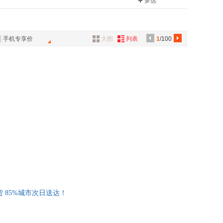
多选
·卡耐基
马克·吐温
具
译林
千寻童书馆
品
·本尼迪克特
莫泊桑
犸童书
译文名著精选
外
弗雷泽
涂书
手把手作文
手机专享价
大图
列表
1
/100
品
翼
吉野精一
禄
奥斯特洛夫斯基
讯
谭旭东
音
·马克思
格林兄弟
公
摩
罗曼罗兰
器
杰克·伦敦
陶
孙犁
莉·勃朗特
阿尔弗雷德·阿德勒
·凯勒
朱光潜
夫特
思履
民
张群
 85%城市次日送达！
瑜
歌德
詹姆斯·希尔顿