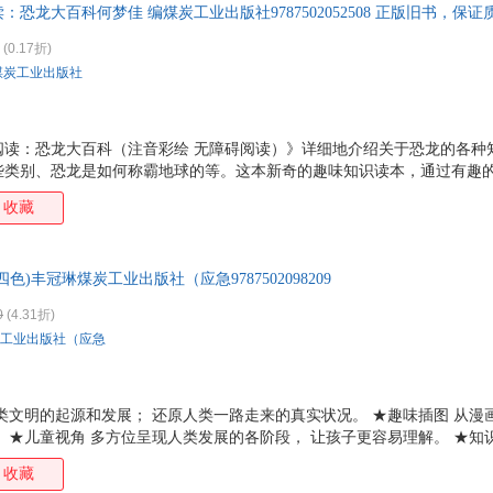
恐龙大百科何梦佳 编煤炭工业出版社9787502052508 正版旧书，保
李涛
李叔同
李平
凯勒
亨利·法布尔
何涛
弗兰克
冯梦
(0.17折)
煤炭工业出版社
陈序经
陈先达
陈建强
陈晖
伯内特
本吉·戴维斯
安宁
埃克
阅读：恐龙大百科（注音彩绘 无障碍阅读）》详细地介绍关于恐龙的各种
些类别、恐龙是如何称霸地球的等。这本新奇的趣味知识读本，通过有趣
活现地展示出来，科学知识融于其中，变得浅显易懂、趣味十足，因此能
收藏
)丰冠琳煤炭工业出版社（应急9787502098209
0
(4.31折)
工业出版社（应急
类文明的起源和发展； 还原人类一路走来的真实状况。 ★趣味插图 从漫
 ★儿童视角 多方位呈现人类发展的各阶段， 让孩子更容易理解。 ★知
的知识结构。 ★知识拓展 更多知识点扩展阅读量； 用孩子喜欢的方式演
收藏