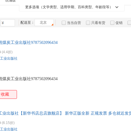
统编版
曹雪芹
泰戈尔
张芳
戴尔
箱包皮
介于手绘
中国国家地理
紫图图书
诗苑
更多选项（文学类型、适用学期、百科类型、年龄段等）
二手书
老书/收藏
安徒生
加缪
凡尔纳
手表饰
鲁思
九天译文Empyrean Translation
国开童媒
贝克特全集
小猛
运动户
海明威
圣艾克苏佩里
傅雷
张弛
步印童书馆
配送至：
北京
快乐读书吧
王后雄学案
一本
当当自营
只看有货
促销
汽车用
蕾切尔·卡森
雨果
松原聪
张天
良师三步作文
特卖
预售
入驻商家
食品
大仲马
杜波
董恒波
陈恭
手机通
炭工业出版社9787502096434
屠格涅夫
艾思奇
狄更斯
佚名
数码影
0
(4.4折)
萧红
芥川龙之介
卡伦·霍妮
卡尔
电脑办
工业出版社
黄梅
艾青
约翰·汤普森
大家电
徐志
家用电
古斯塔夫·勒庞
埃·奥·卜劳恩
王君
李锋
司汤达
斯宾格勒
冰心
叶圣
炭工业出版社9787502096434
刘建华
李峰
郭长青
艾米
焦庆锋
简·奥斯丁
孔子
海伦
收藏
夏目漱石
吴敬梓
蜗牛爸爸
斯威
老子
拉格洛夫
笛福
包利
工业出版社【新华书店总店旗舰店】 新华正版全新 正规发票 多仓就近发货
梭罗
吕思勉
刘向
李若
78503
0
(6.15折)
曹伯韩
卢梭
小仲马
张文
工业出版社