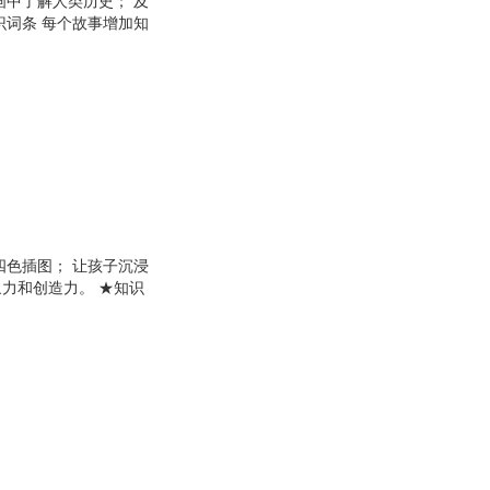
画中了解人类历史； 及
识词条 每个故事增加知
绎历史。
四色插图； 让孩子沉浸
力和创造力。 ★知识
 用孩子喜欢的方式演绎