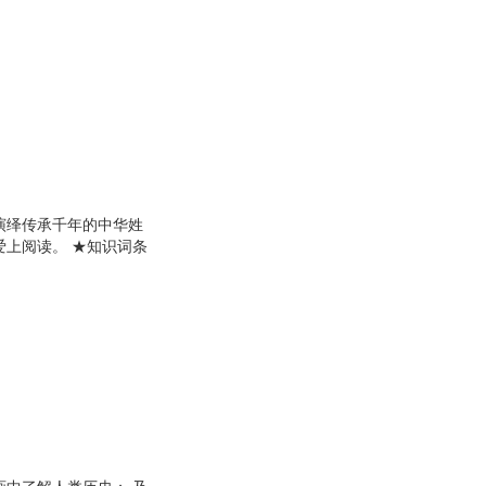
 用孩子喜欢的方式演绎
演绎传承千年的中华姓
爱上阅读。 ★知识词条
子喜欢的方式演绎中华