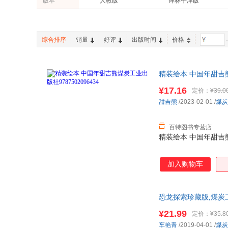
版本
人教版
译林牛津版
高尔基
洪汛涛
接力出版社
果麦文化
时尚/美妆
休闲/爱好
李硕
朱自清
有容书邦
新世界青春
吴耀国
管桦
蒲公英童书馆
爱心树童书
综合排序
销量
好评
出版时间
价格
-
法布尔
亚米契斯
中考45套题
黑皮阅读
李汝珍
卡耐基
精装绘本 中国年甜吉熊煤
托尔斯泰
张笑恒
¥17.16
定价：
¥39.0
克雷洛夫
儒勒·加布里埃尔·凡尔纳
甜吉熊
/2023-02-01
/
煤炭
巴尔扎克
莎士比亚
王岩
哈代
百特图书专营店
邓敏华
柯南道尔
精装绘本 中国年甜吉熊煤
米切尔
蒙哥马利
刘义庆
李少聪
加入购物车
张彬
伊索
蒲松龄
马骏
恐龙探索珍藏版,煤炭
夏洛蒂·勃朗特
陀思妥耶夫斯基
团购优惠咨询：132841
¥21.99
定价：
¥35.8
房龙
川上文代
车艳青
/2019-04-01
/
煤炭