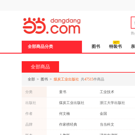
新
窗
口
打
开
无
障
热
碍
说
全部商品分类
图书
特装书
亲
明
页
面,
按
全部商品
Ctrl
加
波
全部
>
图书
>
煤炭工业出版社
共
47515
件商品
浪
键
分类
童书
工业技术
打
开
教材
青春文学
出版社
煤炭工业出版社
浙江大学出版社
导
社会科学
科普读物
盲
江西高校出版社
中国科学技术大学出版社
作者
何文楠
金国
模
心理学
艺术
式
鲁迅
太宰治
品牌
作家榜经典
当当科文
政治/军事
文化
严文井
吴承恩
小学教材全解
靓手工
体育/运动
两性关系