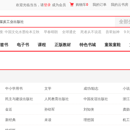
购物车
0
我的订单
我的云书房
欢迎光临当当，请
登录
成为会员
全部
全部分
搜:
中国文化水墨绘本立秋
早春晴朗
全球通史
死者从不说谎
吾辈如神
9.
尾品汇
图书
签书
电子书
课程
正版教材
特色书城
童装童鞋
电子书
音像
影视
时尚美
母婴用
玩具
中小学用书
文学
成功/励志
小说
孕婴服
法律
医学
历史
哲学
民主与建设出版社
人民教育出版社
中国友谊出版社
浙江
童装童
传记
烹饪/美食
保健/养生
经济
广东旅游出版社
开明出版社
西藏人民出版社
家居日
金近
孙幼军
刘知侠
龚勋
手工/DIY
自然科学
建筑
外语
家具装
老舍
施耐庵
赵晓娣
陈勇
新经典
未读
理想国
机工
动漫/幽默
亲子/家教
家庭/家居
服装
农业
罗贯中
鬼谷子
林徽因
乔治
漫友文化
时代华语
有书至美
鞋
文通
旅游/地图
育儿/早教
孕产/胎教
投资