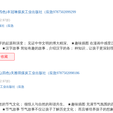
)丰冠琳煤炭工业出版社（应急9787502099299
2.97折)
版社（应急
字的起源和演变； 见证中华文明的博大精深。 ★趣味插图 在漫画中感受
 ★汉字故事 简短有趣的故事，介绍汉字的各； 种知识，让孩子更深刻理
； 满足多元化的知识结构。 ★知识拓展 更多知识点扩展阅读量； 用孩
收藏
色)关雅琪煤炭工业出版社（应急9787502098186
2.97折)
工业出版社（应急
老的节气文化； 领悟人与自然的和谐共生。 ★趣味插图 充满节气氛围的
 ★节气故事 节气故事不仅让孩子了解历史文化； 而且够培养孩子的想象