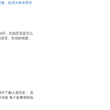
证质量，此书为单本而非
金斯莱
龙
范文澜
陈超
多·马洛
知识，比如恐龙是怎么
的语言、生动的画面，
将孩子们牢牢地吸引。
画中了解人类历史； 及
识词条 每个故事增加知
绎历史。