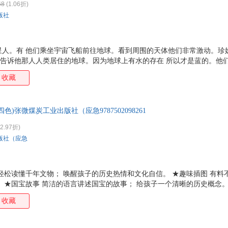
68
(1.06折)
曾国藩
勃朗特
安东尼
玛丽
版社
周兴嗣
周丽霞
周辉
赵洋
张雷
张洁
约翰娜·斯比丽
杨亚
王佩
王宏
王峰
王翠
星人。有 他们乘坐宇宙飞船前往地球。看到周围的天体他们非常激动。珍
哥告诉他那人人类居住的地球。因为地球上有水的存在 所以才是蓝的。他
沈嘉柯
沈复
任溶溶
普鲁
 并且陆地都是呈不规则分布的。他们着陆了 着陆以后他们开始游览地球
收藏
刘琦
刘敬余
铃木大拙
梁启
及山脉、河流等。他们还到了沙漠 人事了人类居住的环境。终他们完成了
球。
李鸣生
拉格洛芙
科里·帕特森
黄辉
格雷厄姆
高山
福楼拜
冯洁
)张微煤炭工业出版社（应急9787502098261
比安基
巴里
奥斯丁
艾克
2.97折)
赵永华
赵树理
赵丽宏
张扬
版社（应急
张敏
张丽丽
张建新
张红
徐丽
谢军
王玉
王睿
轻松读懂千年文物； 唤醒孩子的历史热情和文化自信。 ★趣味插图 有料
佟强
田涛
孙静
孙皓
 ★国宝故事 简洁的语言讲述国宝的故事； 给孩子一个清晰的历史概念。
秦波
彭林
纳兰性德
纳兰
多元化的知识结构。 ★知识拓展 更多知识点扩展阅读量； 用孩子喜欢的
收藏
马洛
马辉
罗丝琳·安·达菲
罗兰
刘健
刘剑
刘芳
林汉