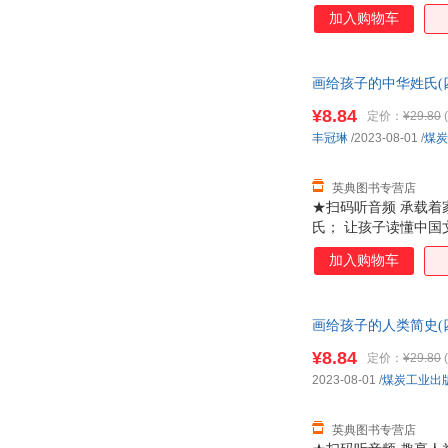
词条 每个故事增加知
加入购物车
二十四节气。
画给孩子的中华姓氏(四色
¥8.84
定价：
¥29.80
(
丰冠琳
/2023-08-01
/
煤炭
英典图书专营店
★扫码听音频 承载着
氏； 让孩子读懂中国
每个故事增加知识词条
加入购物车
姓氏！
画给孩子的人类简史(四色
¥8.84
定价：
¥29.80
(
2023-08-01
/
煤炭工业出
英典图书专营店