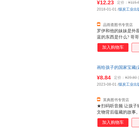
¥12.23
定价：
¥115.
陈静
查尔斯·金斯莱
2018-01-01
/
煤炭工业出
斯蒂芬·茨威格
朱生豪
张荫麟
张秋生
品雨斋图书专营店
王伟
王世民
罗伊和他的妹妹是外
蓝的东西是什么? 哥
斯密
史蒂文森
现地球看起来是圆的
加入购物车
帕斯捷尔纳克
马兰
介绍了原、丘陵、以
回忆回到了自己的星
李琦
李鹏
谷崎润一郎
古贺史健
画给孩子的国家宝藏(四色
陈亮
车尔尼
¥8.84
定价：
¥29.80
(
大卫·香农
郑之书
2023-08-01
/
煤炭工业出
张婷婷
张琦
燕子
许寿裳
英典图书专营店
★扫码听音频 让孩子
王海燕
王超
文物背后蕴藏的故事。
沈克琦
瑞雅
增加知识词条； 满足
加入购物车
墨羽
蒙曼
刘艳
刘伟