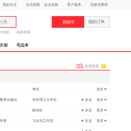
我的当当
当当拼团
企业采购
客户服务
切换无障碍
分类
我的订单
购物车
类
9元包邮
高级搜索
文创
毛边本
批量搜索
妆
品
考试
更多
饰
/宗教
管理
教育出版社
华东理工大学出版社
多选
更多
鞋
工具书
用
陈伯吹
多选
更多
古籍
饰
欧·亨利
华章
飞乐鸟工作室
多选
更多
/林业
计算机/网络
·奥威尔
仓央嘉措
天下
华文天下
理财
中小学教科书