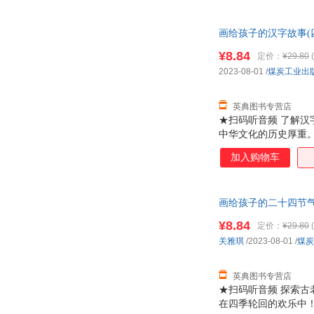
画给孩子的汉字故事(四色
¥8.84
定价：
¥29.80
(
2023-08-01
/
煤炭工业出
英典图书专营店
★扫码听音频 了解汉
中华文化的历史厚重。
每个故事增加知识词条
加入购物车
字！
画给孩子的二十四节气(四
¥8.84
定价：
¥29.80
(
关雅琪
/2023-08-01
/
煤炭
英典图书专营店
★扫码听音频 探索古
在四季轮回的欢乐中！