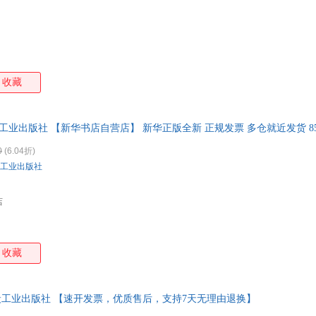
塞尔玛·拉格洛芙
培根
孟森
刘阳
王国维
司马迁
任艳丽
莫里
张军
王阳明
王玲
斯托
李莉
亨利·戴维·梭罗
弗洛伊德
费利
收藏
温婷
王兴
王力
万巴
李静
李宏声
哈谢克
查尔
炭工业出版社 【新华书店自营店】 新华正版全新 正规发票 多仓就近发货 
纸贵满堂
赵青云
詹姆斯·巴里
吴天
503
毕竞悦
郑振铎
张华
张大
0
(6.04折)
工业出版社
吴宏
王斌
宋默
塞万
李渔
李燕
科洛迪
伏尼
店
吴楚材
王莉
乔纳森·斯威夫特
梅特
黄帝
弗朗西斯.培根
奥尔多·利奥波德
岸见
张丹
杨冰
徐光耀
西顿
收藏
王建国
王慧
王成
陶然
玛·阿希·季诺夫人
刘峰
李心田
李文
煤炭工业出版社 【速开发票，优质售后，支持7天无理由退换】
今日动画
高士其
丹尼尔·笛福
戴望