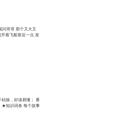
·居里
毕翠克丝·波特
赵丹
军
王鑫
萍
孙燕
妮问哥哥 那个又大又
们开着飞船靠近一点 发
塔克
庞丽娟
。随后罗伊向他的妹妹
超
李毓秀
地球之旅 带着美好的
胡敏
陈阳
拜尔·吾拉木
雅各布·格林
张亚
兵
张春芝
王宁
不枯燥，好读易懂； 看
晖
斯比丽
 ★知识词条 每个故事
容若
拿破仑·希尔
方式演绎国家宝藏。
·英格斯·怀德
刘易斯·卡罗尔
达
梁思成