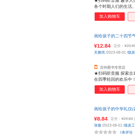
★扫码听音频 趣享人
各个时期人们的生活。
识词条； 满足多元化
加入购物车
画给孩子的二十四节气(四
¥12.84
定价：
¥29.8
关雅琪
/2023-08-01
/
煤炭
百特图书专营店
★扫码听音频 探索古
在四季轮回的欢乐中！
词条 每个故事增加知
加入购物车
二十四节气。
画给孩子的中华礼仪(四色
¥8.84
定价：
¥29.80
(
张微
/2023-08-01
/
煤炭工
1条评论