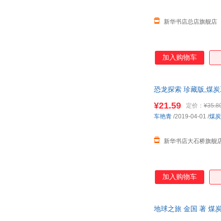
王刚
宋璐璐
肯尼斯·格雷厄姆
周英
新华书店总店旗舰店
林海音
李杨
刘莹
刘国华
加入购物车
戈·毕尔格
郁达夫
毛姆
李镇西
薄冰
恐龙探索 珍藏版,煤
八路
购优惠咨询：13284178
维·比安基
霍桑
¥21.59
定价：
¥35.8
车艳青
/2019-04-01
/
煤炭
徐涛
夏丏尊
普希金
彭伟
新华书店大石桥旗舰
张勇
吴晗
龙榆生
金波
张玉
张新国
加入购物车
吴强
王巍
孙武
屈原
地球之旅 金国 著 
李辉
堀田诚