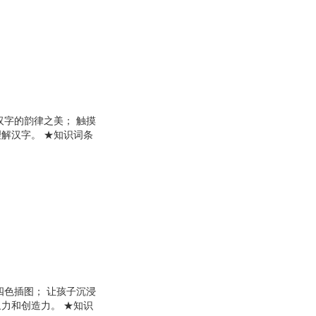
汉字的韵律之美； 触摸
解汉字。 ★知识词条
子喜欢的方式演绎汉
四色插图； 让孩子沉浸
力和创造力。 ★知识