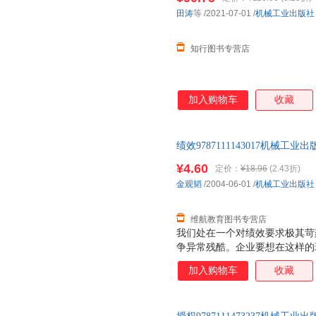
米什金
刘毅
陈勇
田涛
等
/2021-07-01
/
机械工业出版社
张静
于洋
杨玲玲
知行图书专营店
金利
杰弗里·伯恩斯坦
周涛
王树
王陆
王丽
黄志坚
邓德隆
陈丽芳
加入购物车
收藏
刘健
阿尔弗雷德·阿德勒
吴琼
唐兴通
郭勇
顾强
绩效9787111143017机
徐明
史雷
拿破仑·
此书为单本而非一套，如有疑问
¥4.60
定价：
¥18.96
(2.43折)
约翰·罗瑟查尔德
张彬
杨勇
金观韬
/2004-06-01
/
机械工业出版社
李丹
郭涛
成应翠
亚历山大
王宁
王俊兰
维航教育图书专营店
李芳
黄健宏
何伟
我们处在一个对绩效要求极其苛
争异常残酷。企业要想在这样的
任俊杰
迈克·鲁斯
马克·沃
独特出众的业绩，能否成功实践
陈鹏
陈辉
张萌
加入购物车
收藏
的分水岭。
吴建业
王鑫
王巍
马涛
韩奕
哈伯德