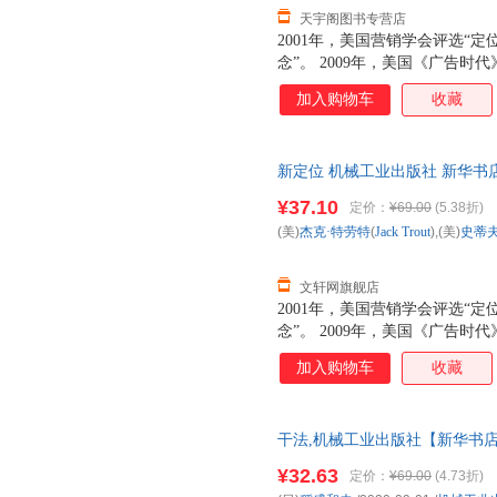
天宇阁图书专营店
2001年，美国营销学会评选“
念”。 2009年，美国《广告
典”第一名。 “定位”的含义是
加入购物车
收藏
些什么。 商战的最终战场是心
解定位是如何发生作用的。 在
越来越重要的因素。随着时间推
新定位 机械工业出版社 新华书
点，有些公司背后的市场发生了
购优惠咨询在线客服！
题的答案。
¥37.10
定价：
¥69.00
(5.38折)
(美)
杰克·特劳特
(
Jack
Trout
),(美)
史蒂夫
文轩网旗舰店
2001年，美国营销学会评选“
念”。 2009年，美国《广告
典”第一名。 “定位”的含义是
加入购物车
收藏
些什么。 商战的最终战场是心
解定位是如何发生作用的。 在
越来越重要的因素。随着时间推
干法,机械工业出版社【新华书店
点，有些公司背后的市场发生了
就近发货 85%城市次日送达！团购优
题的答案。
¥32.63
定价：
¥69.00
(4.73折)