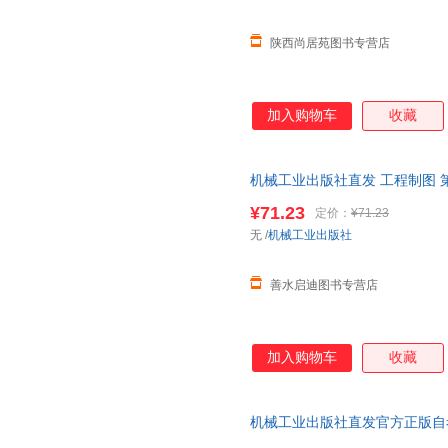
罗敏
李俊峰
李国强
陕西尚居苑图书专营店
弗雷德里克·泰勒
邓文渊
邓超
蔡聪
艾尔·史威茨勒
阿兰
朱光磊
周英
郑岩
加入购物车
收藏
张长青
张昆
张冰
萧秋水
夏凯
夏光
机械工业出版社直发 工程制图 第3版第
王睿
王春海
田杰
高等教育“十三五”规划教材【善
¥71.23
李永华
李雯
李万中
定价：
¥71.23
无
/
机械工业出版社
姜涛
加藤谛三
黄帝
高隽
冈田尊司
冯志刚
善水启迪图书专营店
阿瑟兰格
朱家安
周欣
张洋
张笑恒
张迪
杨健
徐亚辉
徐涛
加入购物车
收藏
吴琦
王佑
王学东
王珺
王军锋
王党辉
机械工业出版社直发官方正版自考教
瑞斯尼克
刘凯
梁小民
版 梁景凯 刘会英 978711164759