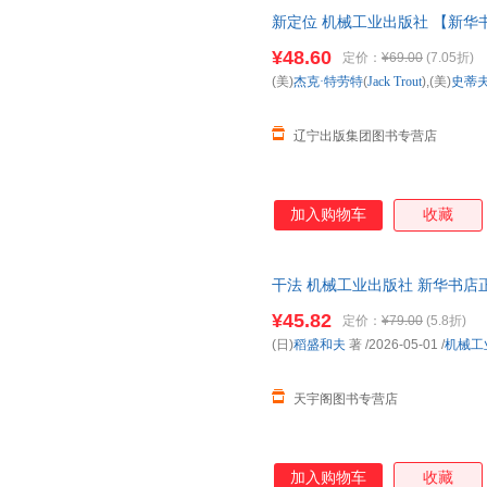
新定位 机械工业出版社 【新华
¥48.60
定价：
¥69.00
(7.05折)
(美)
杰克·特劳特
(
Jack
Trout
),(美)
史蒂夫
辽宁出版集团图书专营店
加入购物车
收藏
干法 机械工业出版社 新华书店
优惠咨询在线客服！
¥45.82
定价：
¥79.00
(5.8折)
(日)
稻盛和夫
著
/2026-05-01
/
机械工
天宇阁图书专营店
加入购物车
收藏