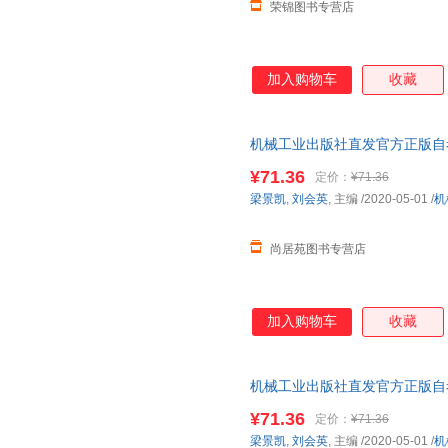
荣锦图书专营店
亚伯拉罕·马斯洛
王晓华
王雷
宋伟
罗伟
刘杨
顾均辉
高永伟
陈武
加入购物车
收藏
张大成
张潮
俞利军
许小年
徐伟
徐洁
机械工业出版社直发官方正版自考教
王继辉
王慧萍
王晨
版 梁景凯 刘会英 978711164759
¥71.36
定价：
¥71.36
诺顿
墨菲
刘徽
梁景凯
,
刘会英
, 主编
/2020-05-01
/
机
李志民
李霞
高伟
陈文华
陈梦
常青
尚居苑图书专营店
朱向东
赵欣
张毅
杨柳
阎歌
薛冰
加入购物车
收藏
王苏颖
王猛
谭立云
陆军
刘阳
刘慧
霍夫曼
胡健
方振宇
机械工业出版社直发官方正版自考教
版 梁景凯 刘会英 978711164759
张溪梦
张倩
于玲娜
¥71.36
定价：
¥71.36
徐芳
徐宝文
王嘉
梁景凯
,
刘会英
, 主编
/2020-05-01
/
机