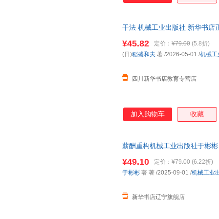
干法 机械工业出版社 新华书店
优惠咨询在线客服！
¥45.82
定价：
¥79.00
(5.8折)
(日)
稻盛和夫
著
/2026-05-01
/
机械工
四川新华书店教育专营店
加入购物车
收藏
薪酬重构机械工业出版社于彬彬 
¥49.10
定价：
¥79.00
(6.22折)
于彬彬
著 著
/2025-09-01
/
机械工业
新华书店辽宁旗舰店