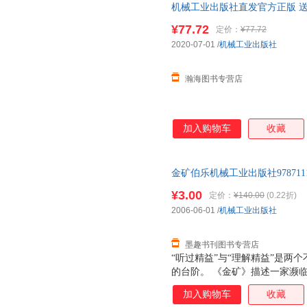
机械工业出版社直发官方正版 送
姜宏
黄力平
胡文静
第三版 本科系列精品教材 9787
¥77.72
定价：
¥77.72
高芳
安徒生
罗曼罗
客服】
2020-07-01
/
机械工业出版社
张源
张煜
余胜威
伊夫·皮尼厄
严伟
许阳
瀚海图书专营店
吴进
王钰栋
王亚鸽
王建新
王尔山
王德才
千太阳
千日
彭成
加入购物车
收藏
刘永华
刘晓艳
李媛媛
金英勋
黄秋菊
胡孝申
金矿伯乐机械工业出版社978711
海灵格
戴维·马克斯菲尔德
陈玉琨
而非一套，电子发票！
¥3.00
定价：
¥140.00
(0.22折)
陈聪
布鲁诺.西西利亚诺
彼得·圣
2006-06-01
/
机械工业出版社
张玉
张炜
张峰
杨超
薛大龙
徐艳
墨趣书刊图书专营店
“听过精益”与“理解精益”是两
王玉玲
王璐璐
王精诚
的台阶。 《金矿》描述一家濒
王帆
王冬云
汪斌
技术优势，又拥有市场优势，但
加入购物车
收藏
宋雨沁
的精益专家帮助企业建立起一套
宋洋
斯蒂芬·