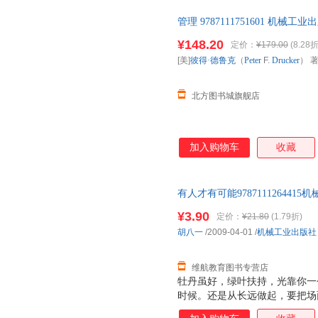
管理 9787111751601 机
全新书籍 正规发票 多仓就近发货
¥148.20
定价：
¥179.00
(8.28折
[美]
彼得·德鲁克
（
Peter
F.
Drucker
） 
北方图书城旗舰店
加入购物车
收藏
有人才有可能9787111264
即可】 此书为单本而非一套，
¥3.90
定价：
¥21.80
(1.79折)
胡八一
/2009-04-01
/
机械工业出版社
维航教育图书专营店
牡丹虽好，绿叶扶持，光靠你一
时候。还是从长远做起，要把场
国历成功的商人 胡雪岩 人才