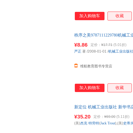
加入购物车
收藏
秩序之美978711122978
可】 此书为单本而非一套，如
¥8.86
定价：
¥17.71
(5.01折)
严正
著
/2008-01-01
/
机械工业出版
维航教育图书专营店
加入购物车
收藏
新定位 机械工业出版社 新华书
购优惠咨询在线客服！
¥35.20
定价：
¥69.00
(5.11折)
(美)
杰克·特劳特
(
Jack
Trout
),(美)
史蒂夫