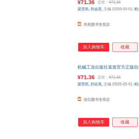
¥71.36
定价：
¥71.36
金磊
杰弗瑞
洪清泉
梁景凯
,
刘会英
, 主编
/2020-05-01
/
机
高定国
方圆
段智华
比尔.乔治
阿尔伯特埃利斯
张玮
尚苑图书专营店
于丹
杨金
杨耕
王昕
王玮
王守仁
加入购物车
收藏
斯庞
师晓童
邵宇
罗勇
卢辉
刘志远
李英
李青
霍布斯
机械工业出版社直发官方正版自考教
版 梁景凯 刘会英 978711164759
郭丹
傅婧瑛
董浩
¥71.36
定价：
¥71.36
陈敬
常远
阿曼多·
梁景凯
,
刘会英
, 主编
/2020-05-01
/
机
周卉
赵振
赵耀
佰亿图书专营店
张一凡
张琼
张建中
余晖
温兆文
威廉姆
孙玉荣
孙毅
苏剑林
加入购物车
收藏
罗毅
卢森堡
刘彦斌
李忠
李志伟
李志鹏