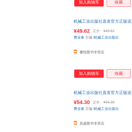
加入购物车
收藏
★对于已接受过MBA、EMB
代珂
大卫·奥格威
陈红
论的简要总结；对于未受过系统
张卫东
张宁
张雷
织与管理的真实内涵！★从本书
汪中求
机械工业出版社直发官方正版送课
迈克尔·阿伯拉肖夫
刘峰
什么是重要的；l 管理不谈对错
学 费业泰 第七版978711149
事”，而不是“管人”。l 管理只
陈静
周艳
赵实
¥49.62
定价：
¥49.62
费业泰
主编
/
机械工业出版社
孙晓平
刘振山
刘媛媛
董青
陈颖
陈琳
馨悦图书专营店
张金柱
杨剑
徐敏
王涛
王静
王洁
七色王国
刘莹
刘洋
加入购物车
收藏
黄传河
胡伟
高翔
蔡昌
安东尼·斯托尔
赵萍
机械工业出版社直发官方正版送课
汪洋
时寒冰
林海
学 费业泰 第七版9787111495246
¥54.30
定价：
¥54.30
何旋
高松
邓小明
费业泰
主编
/
机械工业出版社
张燕
杨冰
徐峰
王毅
王明伟
孙路弘
昌盛图书专营店
卢涛
刘琦
李斯克