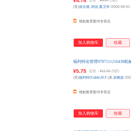
¥4.78
定价：
¥9.57
(5折)
(美)
涂古德
,
闾佳
,
奚卫华
/2006-06-01
维航教育图书专营店
加入购物车
收藏
福列特论管理9787111216
即可】 此书为单本而非一套，
¥5.75
定价：
¥11.50
(5折)
(美)
福列特
(
Folldtt
,
M.P
.)著,
吴晓波
/20
维航教育图书专营店
加入购物车
收藏