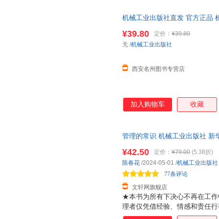
刘平
李欣
凯勒
机械工业出版社直发 官方正品 机
高健
程显毅
宗毅
械工程 9787111623779【
¥39.80
定价：
¥39.80
吴昊
王爽
田源
本店所有商品均可开票】
无
/
机械工业出版社
胡泳
何晓玲
张志
马楠
吕波
刘宏
西安名州图书专营店
李峰
李斌
拉里·博
高洪岩
戴尔
陈伟
周敏
郑天民
文心
加入购物车
收藏
宋智鸣
刘霞
梁超群
李春明
亨利·克劳德
郭斌
管理的常识 机械工业出版社 新
朱宇
张义
张俊
达，团购优惠咨询在线客服！
¥42.50
定价：
¥79.00
(5.38折)
宋娟
刘强
李锋
陈春花
/2024-05-01
/
机械工业出版社
郭鑫
高扬
冯涛
77条评论
叶金福
吴勇
吴瑛
文轩网旗舰店
★本书为所有下决心不再在工作
刘钊
蔺雷
李智慧
理者仅凭借经验、情感和责任行
何华平
何昊
韩雪
方式呈现出来，可以直接和管理