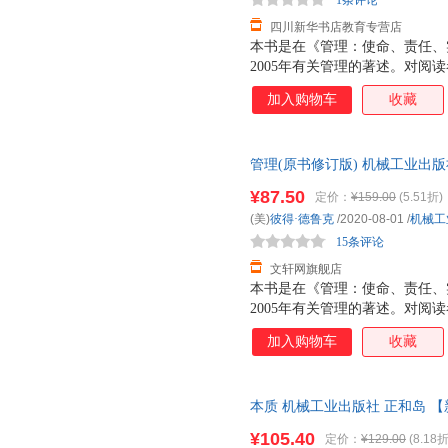
1条评论
四川新华书店教育专营店
本书是在《管理：使命、责任、实
2005年有关管理的著述。对阅
顾问，可以在处理具体问题时，
加入购物车
收藏
式，莫过于把书中的观点付诸实
确方法。2、对于新任管理者，
所担任的职位结合起来，只有把
管理(原书修订版) 机械工业出
们的含义。3、对于管理学科的
次日达，团购优惠咨询在线客服
用德鲁克撰写的本书配套书《德
¥87.50
定价：
¥159.00
(5.51折)
中的原理运用到解决实际管理问
(美)
彼得·德鲁克
/2020-08-01
/
机械工
卓越》的作者吉姆.柯林斯作序
15条评论
得过德鲁克；对管理实践的
文轩网旗舰店
本书是在《管理：使命、责任、实
2005年有关管理的著述。对阅
顾问，可以在处理具体问题时，
加入购物车
收藏
式，莫过于把书中的观点付诸实
确方法。2、对于新任管理者，
所担任的职位结合起来，只有把
本质 机械工业出版社 正和岛 
们的含义。3、对于管理学科的
票
用德鲁克撰写的本书配套书《德
¥105.40
定价：
¥129.00
(8.18折