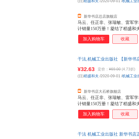
(日)
稻盛和夫
/2020-09-01
/
机械工业
新华书店总店旗舰店
马云、任正非、张瑞敏、雷军学
计销量150万册！凝结了稻盛和
功皆源自于热爱！2020年精装
加入购物车
收藏
本，收录了稻盛和夫在2014年
人喜爱；屡获各大管理学图书畅
行榜第一名；抖音力荐！覆盖超
干法,机械工业出版社 【新华书
盖房地产、咨询机构、快消、互
发货 85%城市次日送达！团购优惠咨
¥32.63
定价：
¥69.00
(4.73折)
(日)
稻盛和夫
/2020-09-01
/
机械工业
新华书店大石桥旗舰店
马云、任正非、张瑞敏、雷军学
计销量150万册！凝结了稻盛和
功皆源自于热爱！2020年精装
加入购物车
收藏
本，收录了稻盛和夫在2014年
人喜爱；屡获各大管理学图书畅
行榜第一名；抖音力荐！覆盖超
干法 机械工业出版社 新华书店