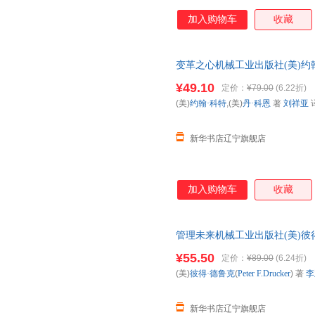
加入购物车
收藏
变革之心机械工业出版社(美)约翰·
店】
¥49.10
定价：
¥79.00
(6.22折)
(美)
约翰·科特
,(美)
丹·科恩
著
刘祥亚
新华书店辽宁旗舰店
加入购物车
收藏
管理未来机械工业出版社(美)彼得·德鲁克
华书店】
¥55.50
定价：
¥89.00
(6.24折)
(美)
彼得·德鲁克
(
Peter
F.Drucker
) 著
李
新华书店辽宁旗舰店