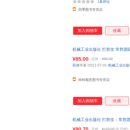
1条评论
张强
王敏
李建华
四季图书专营店
刘易斯
克里斯托弗
王岩
李志锋
张浩
张恩东
杨涛
李佳
杨天南
加入购物车
收藏
李强
李静
李刚
熊师路
霍斯特曼
薛云奎
机械工业出版社 打胜仗:常胜团
小仓广
王波
王斌
队信仰
¥85.00
定价：
¥85.00
张晓华
张辉
王宇
田涛
等著
/2021-07-01
/
机械工业出版
张丹
王莉
王超
尼尔
陈中
朱华伟
柿柿顺意图书专营店
余锋
杨波
戴维·尤
徐彬
肖星
王萍
加入购物车
收藏
周云
王浩
李杨
王爱玲
马克·艾伦·维斯
李颖
张蕾
许是祥
王森
机械工业出版社 打胜仗：常胜
队信仰
刘涛
李磊
房西苑
¥90.75
定价：
¥110.00
(8.25折)