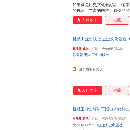
约翰·赫尔
如果你是历史文化爱好者，这本
李林
芭芭拉·
锦囊妙解
68所名校教科所
书虫
的视角、丰富的内容、独特的呈
王健
李铁红
侠名
一本
幼儿画报
快乐读
元的文化内涵。书中大量未公开
加入购物车
收藏
乔恩·卡巴金
穆胜
理查德·
通往故宫神秘世界的大门。 对
手把手作文
中考45套题
良师三
本书再合适不过。精简趣味的语
王磊
李军
希尔
在闲暇之余轻松获取知识，不会
王强
刘伟
刘军
机械工业出版社 企业文化塑造 
不用担心。这本书摒弃了传统的
新 现货速发 可开发票
李敏
娓娓道来。无论是故宫的历史沿
张建华
亚历山大
¥36.45
定价：
¥45.00
(8.1折)
交流的趣事，都能让你看得津津
范宏博
赵莹
吴甘霖
陈春花
/
机械工业出版社
外，对于收藏爱好者而言，故宫
张勇
野口悠纪雄
王鹰宇
包含的院长寄语等元素
四季图书专营店
安东尼
王建华
荣格
小约瑟夫·巴达拉克
科特勒
曹岫云
斯科特
大卫·梅斯特
张杰
加入购物车
收藏
刘斌
老蒋
欧文·亚
戴维斯
曹岩
张宇
机械工业出版社正版自考教材0334
博恩·崔西
刘畅
薛月英
9787111729945
¥56.03
赵曙明
张忠将
张华
定价：
¥69.80
(8.03折)
无
/2023-05-01
/
机械工业出版社
李勇
徐波
李江军