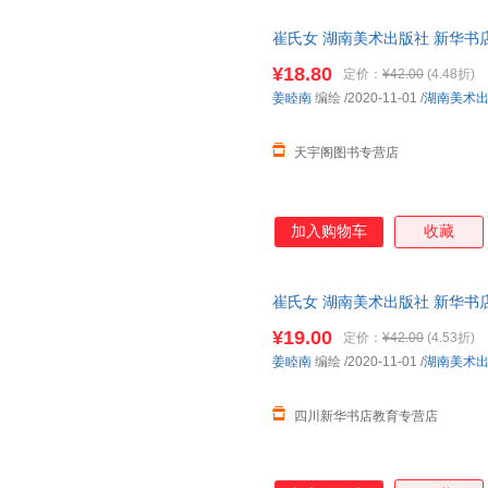
凯特
格里菲斯
二俣英
崔氏女 湖南美术出版社 新华书
张燕
徐蕾
徐波
购优惠咨询在线客服！
¥18.80
定价：
¥42.00
(4.48折)
王蒙
潘文柱
贾文渊
姜睦南
编绘
/2020-11-01
/
湖南美术
陈颖
艾米
张欣
许仲琳
徐超
王礼
天宇阁图书专营店
莫奈
鹿菏
刘易斯
刘楠
李林
李军
贾文浩
谷崎润一郎
丰田一
加入购物车
收藏
常青
埃·奥·卜劳恩
周平
张岱
虞世南
易丹
崔氏女 湖南美术出版社 新华书
徐庆平
小土大橙子
威廉·史
购优惠咨询在线客服！
¥19.00
定价：
¥42.00
(4.53折)
孙敏
孙侃
麦克菲
姜睦南
编绘
/2020-11-01
/
湖南美术
李琳
古元
高翔
蔡越先
小仲马
邓雪
四川新华书店教育专营店
尹楠
妖魔君
希利尔
温迪
王亚平
王静