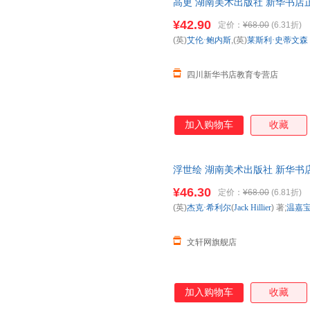
高更 湖南美术出版社 新华书店
优惠咨询在线客服！
¥42.90
定价：
¥68.00
(6.31折)
(英)
艾伦·鲍内斯
,(英)
莱斯利·史蒂文森
四川新华书店教育专营店
加入购物车
收藏
浮世绘 湖南美术出版社 新华书
购优惠咨询在线客服！
¥46.30
定价：
¥68.00
(6.81折)
(英)
杰克·希利尔
(
Jack
Hillier
) 著;
温嘉
文轩网旗舰店
加入购物车
收藏