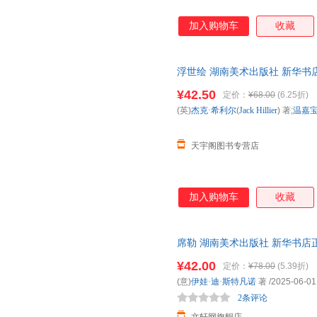
加入购物车
收藏
浮世绘 湖南美术出版社 新华书
购优惠咨询在线客服！
¥42.50
定价：
¥68.00
(6.25折)
(英)
杰克·希利尔
(
Jack
Hillier
) 著;
温嘉
天宇阁图书专营店
加入购物车
收藏
席勒 湖南美术出版社 新华书店
优惠咨询在线客服！
¥42.00
定价：
¥78.00
(5.39折)
(意)
伊娃·迪·斯特凡诺
著
/2025-06-01
2条评论