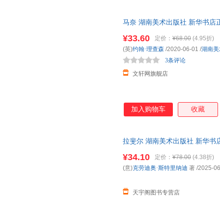
马奈 湖南美术出版社 新华书店
优惠咨询在线客服！
¥33.60
定价：
¥68.00
(4.95折)
(英)
约翰·理查森
/2020-06-01
/
湖南美
3条评论
文轩网旗舰店
加入购物车
收藏
拉斐尔 湖南美术出版社 新华书
购优惠咨询在线客服！
¥34.10
定价：
¥78.00
(4.38折)
(意)
克劳迪奥·斯特里纳迪
著
/2025-06
天宇阁图书专营店