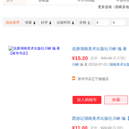
版本
苏教版
中华书局版
中英对
现代出版社
中国城市出版社
中国电
李强
沃兴华
米泽穗
华夏万卷
墨点字帖
王森世
更多选项（国家及
旅游/地图
外语
经济
中国建筑工业出版社
中国石化出版社
北京大
李莉
巫鸿
浪花朵
白马时光
天闻角川
有书至
两性关系
自然科学
亲子/家
浙江工商大学出版社
浙江大学出版社
天津人
米歇尔·洛里切拉
高木直子
黎国雄
中南天使
接力出版社
京版北
综合排序
销量
好评
出版时间
价格
-
其他语种原版书
体育/运动
老书/收
上海文化出版社
上海书画出版社
上海三
赵佳
张雷
汤素兰
中国国家地理
紫图图书
ptpre
二手书
英文原版书
投资理
西安出版社
陕西人民教育出版社
山东美
施耐庵
威尔·贡培兹
唐家三
有容书邦
新世界青春
浪花朵
江西美术出版社
二十一世纪出版社
译林出
李允经
陈玮
尼尔·盖
田英章字帖
蒲公英童书馆
爱心树
说唐湖南美术出版社川峡 编 著
湖北教育出版社
长江文艺出版社
河南大
邹跃进
李辉
赵力
王后雄学案
波波乌(BOBOWU)
手把手
¥15.20
北京科学技术出版社
安徽少年儿童出版社
上海教
定价：
¥30.00
(5.07折)
刘刚
郭天民
谷口治
川峡
编 著
/2016-07-01
/
湖南美术出
人民军医出版社
北京体育大学出版社
北京教
李小山
安德鲁·路米斯
阿伦·瓦
哈尔滨地图出版社
商务印书馆
大连出
刘昕
刘佳
黄小峰
新华书店辽宁旗舰店
社会科学文献出版社
红旗出版社
史蒂夫·麦凯瑞
李胜利
吴玉生
罗贯中
史密斯
加入购物车
收藏
闲晴
瓜几拉
竹子
松浦弥太郎
何炅
曹逸冰
甘智荣
艾略特·厄威特
中村爱
西游记湖南美术出版社川峡 编
易英
王林
汪婷
¥11.00
定价：
¥20.00
(5.5折)