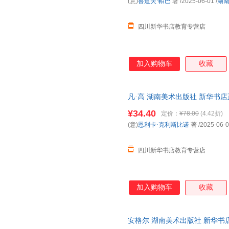
(意)
鲁道夫·帕巴
著
/2025-06-01
/
湖
四川新华书店教育专营店
加入购物车
收藏
凡·高 湖南美术出版社 新华书
购优惠咨询在线客服！
¥34.40
定价：
¥78.00
(4.42折)
(意)
恩利卡·克利斯比诺
著
/2025-06-
四川新华书店教育专营店
加入购物车
收藏
安格尔 湖南美术出版社 新华书