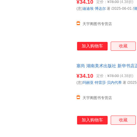
¥34.10
定价：
¥78.00
(4.38折)
(意)
迪迪埃·博达尔
著
/2025-06-01
/
天宇阁图书专营店
加入购物车
收藏
塞尚 湖南美术出版社 新华书店
优惠咨询在线客服！
¥34.10
定价：
¥78.00
(4.38折)
(意)
玛丽亚·特雷莎·贝内代蒂
著
/2025
天宇阁图书专营店
加入购物车
收藏