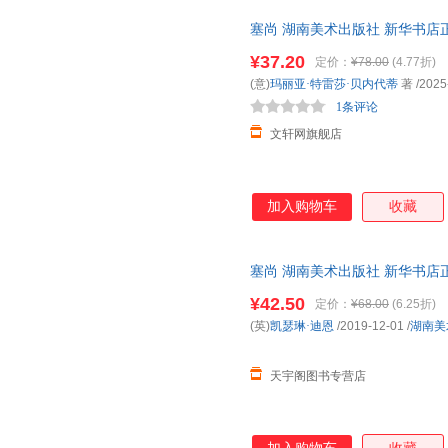
塞尚 湖南美术出版社 新华书店
优惠咨询在线客服！
¥37.20
定价：
¥78.00
(4.77折)
(意)
玛丽亚·特雷莎·贝内代蒂
著
/2025
1条评论
文轩网旗舰店
加入购物车
收藏
塞尚 湖南美术出版社 新华书店
优惠咨询在线客服！
¥42.50
定价：
¥68.00
(6.25折)
(英)
凯瑟琳·迪恩
/2019-12-01
/
湖南美
天宇阁图书专营店