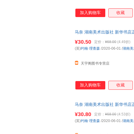
陈璐
陈红波
陈丹青
安东尼
c.s.刘易斯
海明威
加入购物车
收藏
狄更斯
诸迪
周海燕
张雯
张婷
张珂
马奈 湖南美术出版社 新华书店
张爱玲
余卓轩
易立
优惠咨询在线客服！
¥30.50
定价：
¥68.00
(4.49折)
杨红樱
严明
严军
(英)
约翰·理查森
/2020-06-01
/
湖南美
武娟
吴然
吴昌硕
王强
王路
王磊
天宇阁图书专营店
孙阳雨
沈石溪
邵宇
南曦
梦枕貘
马特
加入购物车
收藏
刘晓
刘炜
刘明
李正元
李婷
李剑敏
克莱顿·克里斯坦森
马奈 湖南美术出版社 新华书店
靳婷婷
瑾蔚
优惠咨询在线客服！
江涛
黄梅
黄晶晶
¥30.80
定价：
¥68.00
(4.53折)
(英)
约翰·理查森
/2020-06-01
/
湖南美
郭沫若
谷清平
龚曙光
高尔基
傅圣迪
福克斯