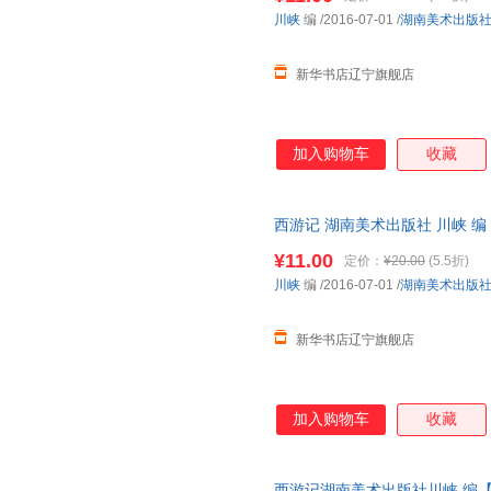
陈琳
王琦
由·得林
川峡
编
/2016-07-01
/
湖南美术出版
酥油饼
弗雷德·s·克雷纳
祝小兔
新华书店辽宁旗舰店
王玉
克里斯汀·j·马米亚
婠婠
木村宗慎
陈怡倩
蔡若虹
龙文井
陈晋
周龙梅
加入购物车
收藏
楠濑日年
林哲逸
郎绍君
安·兰德
李佳
陈志华
西游记 湖南美术出版社 川峡 编
莫凡
胡博
发票
¥11.00
王昕
童介眉
斯科特
定价：
¥20.00
(5.5折)
川峡
编
/2016-07-01
/
湖南美术出版
郑振铎
李时珍
贾珺
曾国藩
朱良志
周颖琪
新华书店辽宁旗舰店
王怡
髙畑勋
陈建明
阎雷
许建明
谢军
古山淳子
宫泽贤治
高罗佩
加入购物车
收藏
詹姆斯
亚历山大
魏晓曦
陈松长
香冰
王丹
西游记湖南美术出版社川峡 编