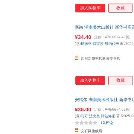
加入购物车
收藏
塞尚 湖南美术出版社 新华书店
优惠咨询在线客服！
¥34.40
定价：
¥78.00
(4.42折)
(意)
玛丽亚·特雷莎·贝内代蒂
著
/2025
四川新华书店教育专营店
加入购物车
收藏
安格尔 湖南美术出版社 新华书
购优惠咨询在线客服！
¥36.00
定价：
¥78.00
(4.62折)
(意)
马可·法比奥·阿波洛尼
著
/2025-0
1条评论
文轩网旗舰店