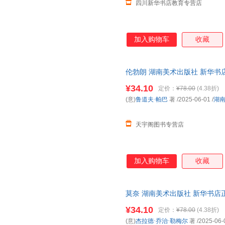
四川新华书店教育专营店
董小明
丹尼尔·笛福
戴敦邦
陈新
陈帅
陈琪
曹金波
蔡皋
贝尔·格
加入购物车
收藏
阿兰
伦勃朗 湖南美术出版社 新华书
购优惠咨询在线客服！
¥34.10
定价：
¥78.00
(4.38折)
(意)
鲁道夫·帕巴
著
/2025-06-01
/
湖
天宇阁图书专营店
加入购物车
收藏
莫奈 湖南美术出版社 新华书店
优惠咨询在线客服！
¥34.10
定价：
¥78.00
(4.38折)
(意)
杰拉德·乔治·勒梅尔
著
/2025-06-