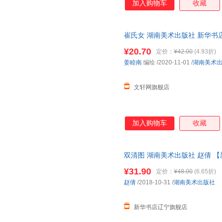
加入购物车
收藏
唐寅
松井纪子
阮荣春
刘洋
刘乐
刘继卣
克里斯蒂娜
黄露
胡彬
崔氏女 湖南美术出版社 新华书
购优惠咨询在线客服！
左小翎
周锐
周健
¥20.70
定价：
¥42.00
(4.93折)
袁璟
延斯·哈德
星云大
姜睦南
编绘
/2020-11-01
/
湖南美术
肖潇
王宇
王燕飞
文轩网旗舰店
司南
石灵寺主
马萧
刘东
铃木守
李闯
戴维
川濑敏郎
安然
加入购物车
收藏
朱家溍
周英
郑军
张冬
袁珂
伊索
双清图 湖南美术出版社 赵倩 
侠名
王一
王崧舟
¥31.90
定价：
¥48.00
(6.65折)
万木春
汤姆·高尔德
撒旦君
赵倩
/2018-10-31
/
湖南美术出版社
罗伯
鲁迅
刘晨
李湜
李萌
克里斯
新华书店辽宁旗舰店
葛竞
褚遂良
陈阳