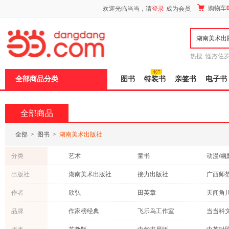
新
购物车
欢迎光临当当，请
登录
成为会员
窗
口
打
开
无
障
热搜:
怪杰佐
碍
谎
吾辈如神
说
全部商品分类
图书
特装书
亲签书
电子书
明
页
面,
按
全部商品
Ctrl
加
波
全部
>
图书
>
湖南美术出版社
浪
键
分类
艺术
童书
动漫/幽
打
开
中小学用书
小说
历史
出版社
湖南美术出版社
接力出版社
导
传记
烹饪/美食
保健/养
盲
高等教育出版社
人民日报出版社
中信出
作者
欣弘
田英章
天闻角
模
科普读物
手工/DIY
教材
式
广东人民出版社
上海文艺出版社
新疆青
后浪
纸贵满堂
齐白石
品牌
作家榜经典
飞乐鸟工作室
当当科
建筑
成功/励志
时尚/美
化学工业出版社
清华大学出版社
人民邮
胡维勤
钟叔河
佚名
漫友
理想国
异步图
古籍
其他
工业技