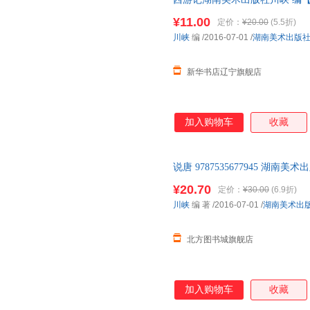
马未都
陈晖
祝羽捷
¥11.00
定价：
¥20.00
(5.5折)
杨玲玲
吴国威
苏轼
川峡
编
/2016-07-01
/
湖南美术出版
高鹗
陈怡萍
张羽
奈良美智
克里斯多夫夏布特
二月河
新华书店辽宁旗舰店
郑小娟
特里
潘昌礼
方堃
陈剑
八月长
加入购物车
收藏
刘芳
刘畅
李永学
傅雷
黛西
布莱恩·
张军
张京华
唐亚明
说唐 9787535677945 湖
栗原晴美
李泽厚
李新岭
¥20.70
定价：
¥30.00
(6.9折)
方李莉
戴维斯
张荣梅
川峡
编 著
/2016-07-01
/
湖南美术出
梁燕
李砚祖
杰兹·阿
北方图书城旗舰店
高文婧
莫泊桑
周美强
王海燕
蒲松龄
墨菲
操傲文
白茶
张刚
加入购物车
收藏
新井一二三
小白
王世贞