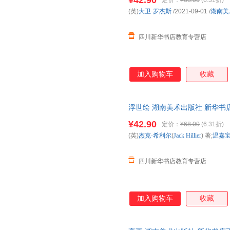
¥42.90
定价：
¥68.00
(6.31折)
(英)
大卫·罗杰斯
/2021-09-01
/
湖南美
四川新华书店教育专营店
加入购物车
收藏
浮世绘 湖南美术出版社 新华书
购优惠咨询在线客服！
¥42.90
定价：
¥68.00
(6.31折)
(英)
杰克·希利尔
(
Jack
Hillier
) 著;
温嘉
四川新华书店教育专营店
加入购物车
收藏