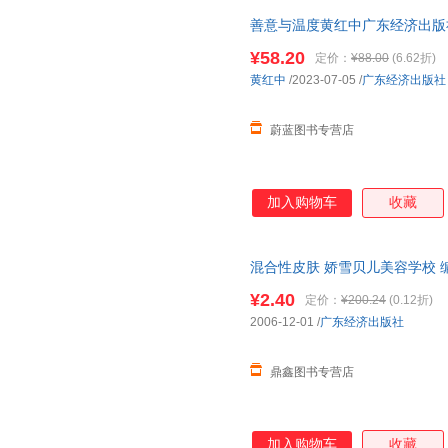
针、穴原理的理解、掌握还不够
善意与温度黄红中广东经济出版社97
果能以“靳三针”的理、法、方
票
编写一部实用而有效的有关“靳
¥58.20
定价：
¥88.00
(6.62折)
黄红中
/2023-07-05
/
广东经济出版社
蔚蓝图书专营店
加入购物车
收藏
混合性皮肤 娇雪贝儿美容学校 
书为单本而非一套，电子发票。
¥2.40
定价：
¥200.24
(0.12折)
2006-12-01
/
广东经济出版社
鼎鑫图书专营店
加入购物车
收藏