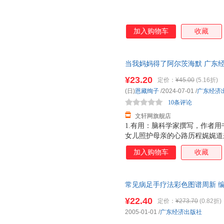
加入购物车
收藏
当我妈妈得了阿尔茨海默 广东
85%城市次日达，团购优惠咨询
¥23.20
定价：
¥45.00
(5.16折)
(日)
恩藏绚子
/2024-07-01
/
广东经济
10条评论
文轩网旗舰店
1.有用：脑科学家撰写，作者用
女儿照护母亲的心路历程娓娓道
威推荐：针对阿尔茨海默，很多
加入购物车
收藏
科学道理和照护过程中的“适应”
尔茨海默病报告写人之一、复旦
常见病足手疗法彩色图谱周新 编著广
书，保证质量，此书为单本而非
¥22.40
定价：
¥273.70
(0.82折)
2005-01-01
/
广东经济出版社