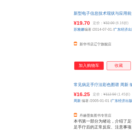
到了较高的水平。 足诊包括足
又分为足部望诊和足部触诊。“
新型电子信息技术现状与应用前景
经验总结，是对足诊技术的完善
店】 新华正版 多仓就近发货 
书中足诊技术操作、理论创新部
¥19.70
定价：
¥32.00
(6.16折)
疗技术的阶段性总结，是对中国
苏雅娜
编著
/2014-07-01
/
广东经济出
新华书店辽宁旗舰店
加入购物车
收藏
常见病足手疗法彩色图谱 周新 编著 
发票，优质售后，支持7天无理
¥16.25
定价：
¥112.50
(1.45折)
周新
编著
/2005-01-01
/
广东经济出
丹赫墨集图书专营店
本书第一部分为绪论，介绍了足
足手疗后的正常反应、注意事项