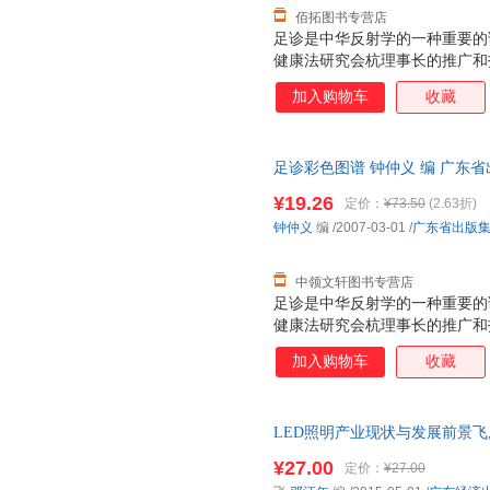
佰拓图书专营店
足诊是中华反射学的一种重要的
健康法研究会杭理事长的推广和
健康人群的喜爱，并且足诊又以
加入购物车
收藏
方法。特别是通过近年来的临床
到了较高的水平。 足诊包括足
又分为足部望诊和足部触诊。“
足诊彩色图谱 钟仲义 编 广东
经验总结，是对足诊技术的完善
书为单本而非一套，支持7天无
书中足诊技术操作、理论创新部
¥19.26
定价：
¥73.50
(2.63折)
疗技术的阶段性总结，是对中国
钟仲义
编
/2007-03-01
/
广东省出版
中领文轩图书专营店
足诊是中华反射学的一种重要的
健康法研究会杭理事长的推广和
健康人群的喜爱，并且足诊又以
加入购物车
收藏
方法。特别是通过近年来的临床
到了较高的水平。 足诊包括足
又分为足部望诊和足部触诊。“
LED照明产业现状与发展前景飞
经验总结，是对足诊技术的完善
书中足诊技术操作、理论创新部
¥27.00
定价：
¥27.00
疗技术的阶段性总结，是对中国