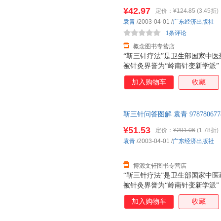
后，支持7天无理由退换】
¥42.97
定价：
¥124.85
(3.45折)
袁青
/2003-04-01
/
广东经济出版社
1条评论
概念图书专营店
“靳三针疗法”是卫生部国家中
被针灸界誉为“岭南针变新学派
床工作者所崇尚并运用于临床，
加入购物车
收藏
践和临床教学中我发现，“靳三
治就可以达到满意的治疗效果。
针、穴原理的理解、掌握还不够
靳三针问答图解 袁青 9787806
果能以“靳三针”的理、法、方
后，支持7天无理由退换】
编写一部实用而有效的有关“靳
¥51.53
定价：
¥291.06
(1.78折)
袁青
/2003-04-01
/
广东经济出版社
博源文轩图书专营店
“靳三针疗法”是卫生部国家中
被针灸界誉为“岭南针变新学派
床工作者所崇尚并运用于临床，
加入购物车
收藏
践和临床教学中我发现，“靳三
治就可以达到满意的治疗效果。