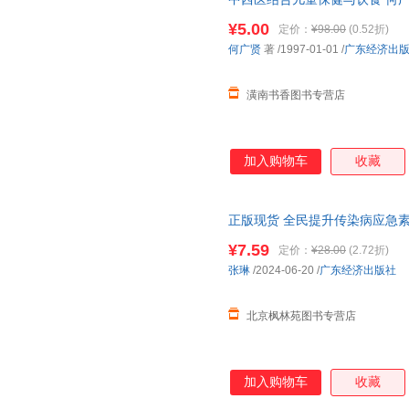
开发票，优质售后，支持7天无
¥5.00
定价：
¥98.00
(0.52折)
何广贤
著
/1997-01-01
/
广东经济出
潢南书香图书专营店
加入购物车
收藏
正版现货 全民提升传染病应急素养（
张琳 北京枫林苑图书专营店
¥7.59
定价：
¥28.00
(2.72折)
张琳
/2024-06-20
/
广东经济出版社
北京枫林苑图书专营店
加入购物车
收藏