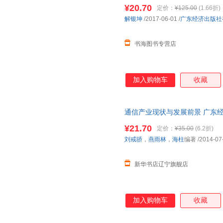
图书支持发票 七天无理由退货
¥20.70
定价：
¥125.00
(1.66折)
解银坤
/2017-06-01
/
广东经济出版社
书海图书专营店
加入购物车
收藏
通信产业现状与发展前景 广东经
华书店】 新华正版 多仓就近发
¥21.70
定价：
¥35.00
(6.2折)
刘戒骄
，
燕雨林
，
海柱
编著
/2014-07
新华书店辽宁旗舰店
加入购物车
收藏