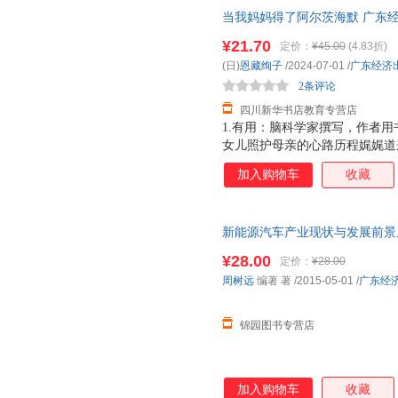
当我妈妈得了阿尔茨海默 广东
85%城市次日达，团购优惠咨询
¥21.70
定价：
¥45.00
(4.83折)
(日)
恩藏绚子
/2024-07-01
/
广东经济
2条评论
四川新华书店教育专营店
1.有用：脑科学家撰写，作者用
女儿照护母亲的心路历程娓娓道
威推荐：针对阿尔茨海默，很多
加入购物车
收藏
科学道理和照护过程中的“适应”
尔茨海默病报告写人之一、复旦
新能源汽车产业现状与发展前景
¥28.00
定价：
¥28.00
周树远
编著 著
/2015-05-01
/
广东经
锦园图书专营店
加入购物车
收藏