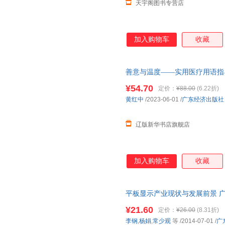
天宇阁图书专营店
加入购物车
收藏
善意与温度——实用医疗用语指导 黄
正版全新书籍 多仓发货 正规发
¥54.70
定价：
¥88.00
(6.22折)
黄红中
/2023-06-01
/
广东经济出版社
辽版新华书店旗舰店
加入购物车
收藏
平板显示产业现状与发展前景 
¥21.60
定价：
¥26.00
(8.31折)
李钢
,
杨娟
,
常少观
等
/2014-07-01
/
广