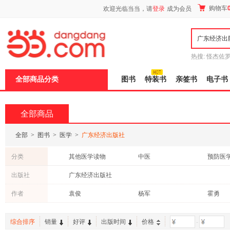
新
购物车
欢迎光临当当，请
登录
成为会员
窗
口
打
开
无
障
热搜:
怪杰佐
碍
谎
吾辈如神
说
全部商品分类
图书
特装书
亲签书
电子书
明
页
面,
按
全部商品
Ctrl
加
波
全部
>
图书
>
医学
>
广东经济出版社
浪
键
分类
其他医学读物
中医
预防医学
打
开
医学/药学考试
医技学
基础医
出版社
广东经济出版社
导
内科学
儿科学
医院管
盲
作者
袁俊
杨军
霍勇
模
药学
式
综合排序
销量
好评
出版时间
价格
-