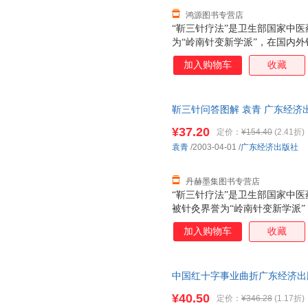
鸿源图书专营店
“靳三针疗法”是卫生部国家中
为“岭南针变新学派”，在国内
崇尚并运用于临床，收到了满意
加入购物车
收藏
学中我发现，“靳三针疗法”并
到满意的治疗效果。究其原因，
的理解、掌握还不够深刻和完善
靳三针问答图解 袁青 广东经济出版社
针”的理、法、方、针、穴原理
后，支持7天无理由退换】
而有效的有关“靳三针”方而的
¥37.20
定价：
¥154.40
(2.41折)
袁青
/2003-04-01
/
广东经济出版社
丹赫墨集图书专营店
“靳三针疗法”是卫生部国家中
被针灸界誉为“岭南针变新学派
床工作者所崇尚并运用于临床，
加入购物车
收藏
践和临床教学中我发现，“靳三
治就可以达到满意的治疗效果。
针、穴原理的理解、掌握还不够
中国红十字事业曲折广东经济出版社9
果能以“靳三针”的理、法、方
此书为单本而非一套，电子发票
编写一部实用而有效的有关“靳
¥40.50
定价：
¥346.28
(1.17折)