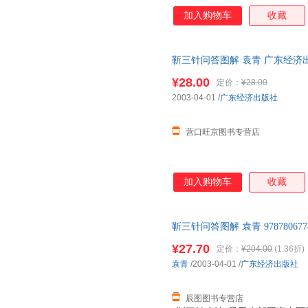
床工作者所崇尚并运用于临床，
加入购物车
收藏
践和临床教学中我发现，“靳三
治就可以达到满意的治疗效果。
针、穴原理的理解、掌握还不够
靳三针问答图解 袁青 广东经济出版社 
果能以“靳三针”的理、法、方
编写一部实用而有效的有关“靳
¥28.00
定价：
¥28.00
2003-04-01
/
广东经济出版社
营口旺京图书专营店
加入购物车
收藏
靳三针问答图解 袁青 9787806
后，支持7天无理由退换】
¥27.70
定价：
¥204.00
(1.36折)
袁青
/2003-04-01
/
广东经济出版社
辰图图书专营店