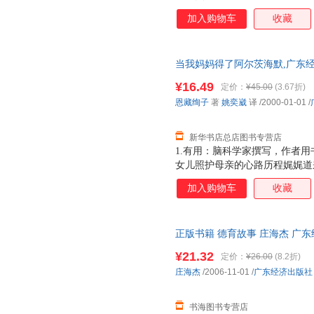
威推荐：针对阿尔茨海默，很多
加入购物车
收藏
科学道理和照护过程中的“适应”
尔茨海默病报告写人之一、复旦
当我妈妈得了阿尔茨海默,广东
全新 正规发票 多仓就近发货 
¥16.49
定价：
¥45.00
(3.67折)
13284178503
恩藏绚子
著
姚奕崴
译
/2000-01-01
/
新华书店总店图书专营店
1.有用：脑科学家撰写，作者用
女儿照护母亲的心路历程娓娓道
威推荐：针对阿尔茨海默，很多
加入购物车
收藏
科学道理和照护过程中的“适应”
尔茨海默病报告写人之一、复旦
正版书籍 德育故事 庄海杰 广
货让您购物无忧
¥21.32
定价：
¥26.00
(8.2折)
庄海杰
/2006-11-01
/
广东经济出版社
书海图书专营店