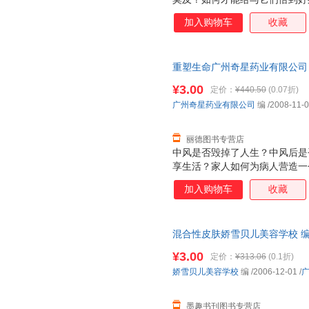
而衰老，出现的问题也随着污染
加入购物车
收藏
的美丽呢？在了解你的皮肤状态
爱美的女性完全了解了皮肤需要
肤从内而外的好起来，做一个地
重塑生命广州奇星药业有限公司
9787807287209 正版旧
¥3.00
定价：
¥440.50
(0.07折)
广州奇星药业有限公司
编
/2008-11-
丽德图书专营店
中风是否毁掉了人生？中风后是
享生活？家人如何为病人营造一
中风患者康复带来希望？……《
加入购物车
收藏
册》从中风患者和家属的角度出
到饮食，编者对大家关心的问题
更多的帮助。 《重塑生命：脑
混合性皮肤娇雪贝儿美容学校 编广东
家属的角度出发，从发病到治疗
保证质量，此书为单本而非一套
家关心的问题进行了系统解答。
¥3.00
定价：
¥313.06
(0.1折)
是一场突如其来的打击。作为治
娇雪贝儿美容学校
编
/2006-12-01
/
奇星药业是深深了解病人的痛苦
能及的帮助。
墨趣书刊图书专营店