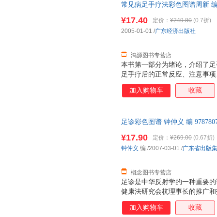
常见病足手疗法彩色图谱周新 编著广
书，保证质量，此书为单本而非
¥17.40
定价：
¥249.80
(0.7折)
2005-01-01
/
广东经济出版社
鸿源图书专营店
本书第一部分为绪论，介绍了足
足手疗后的正常反应、注意事项
二部分为各论，介绍了运动系统
加入购物车
收藏
区图谱及常见病足手疗法治疗图
足诊彩色图谱 钟仲义 编 97878
【速开发票，优质售后，支持7
¥17.90
定价：
¥269.00
(0.67折)
钟仲义
编
/2007-03-01
/
广东省出版
概念图书专营店
足诊是中华反射学的一种重要的
健康法研究会杭理事长的推广和
健康人群的喜爱，并且足诊又以
加入购物车
收藏
方法。特别是通过近年来的临床