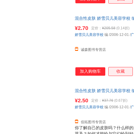
混合性皮肤 娇雪贝儿美容学校 
书为单本而非一套，电子发票。
¥2.70
定价：
¥205.58
(0.14折)
娇雪贝儿美容学校
编
/2006-12-01
/
诚森图书专营店
加入购物车
收藏
混合性皮肤 娇雪贝儿美容学校 
支持7天无理由退换】
¥2.50
定价：
¥37.76
(0.67折)
娇雪贝儿美容学校
编
/2006-12-01
/
佰拓图书专营店
你了解自己的皮肤吗？什么样的
莫及？如何才能给与它们恰到好