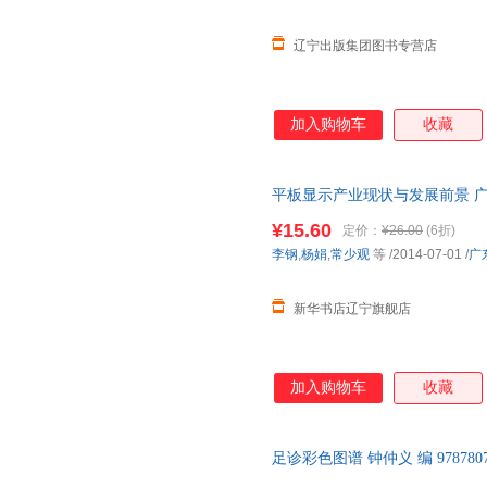
辽宁出版集团图书专营店
加入购物车
收藏
平板显示产业现状与发展前景 广
【新华书店】 新华正版 多仓就
¥15.60
定价：
¥26.00
(6折)
李钢
,
杨娟
,
常少观
等
/2014-07-01
/
广
新华书店辽宁旗舰店
加入购物车
收藏
足诊彩色图谱 钟仲义 编 97878
【速开发票，优质售后，支持7