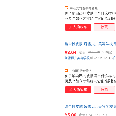
中领文轩图书专营店
你了解自己的皮肤吗？什么样的
莫及？如何才能给与它们恰到好
而衰老，出现的问题也随着污染
加入购物车
收藏
的美丽呢？在了解你的皮肤状态
爱美的女性完全了解了皮肤需要
肤从内而外的好起来，做一个地
混合性皮肤 娇雪贝儿美容学校 编 9
票，优质售后，支持7天无理由
¥3.64
定价：
¥197.60
(0.19折)
娇雪贝儿美容学校
编
/2006-12-01
/
中博图书专营店
你了解自己的皮肤吗？什么样的
莫及？如何才能给与它们恰到好
而衰老，出现的问题也随着污染
加入购物车
收藏
的美丽呢？在了解你的皮肤状态
爱美的女性完全了解了皮肤需要
肤从内而外的好起来，做一个地
混合性皮肤 娇雪贝儿美容学校 
三仓发货，物流便捷，下单秒杀
¥5.00
定价：
¥31.37
(1.6折)