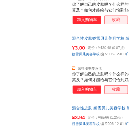
你了解自己的皮肤吗？什么样的
莫及？如何才能给与它们恰到好
而衰老，出现的问题也随着污染
加入购物车
收藏
的美丽呢？在了解你的皮肤状态
美的女性完全了解了皮肤需要的
从内而外的好起来，做一个地道
混合性皮肤娇雪贝儿美容学校 编广东
保证质量，此书为单本而非一套
¥3.00
定价：
¥430.48
(0.07折)
娇雪贝儿美容学校
编
/2006-12-01
/
荣拓图书专营店
你了解自己的皮肤吗？什么样的
莫及？如何才能给与它们恰到好
而衰老，出现的问题也随着污染
加入购物车
收藏
的美丽呢？在了解你的皮肤状态
美的女性完全了解了皮肤需要的
从内而外的好起来，做一个地道
混合性皮肤 娇雪贝儿美容学校 
而非一套，支持7天无理由退换
¥3.94
定价：
¥31.66
(1.25折)
娇雪贝儿美容学校
编
/2006-12-01
/