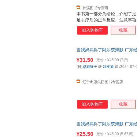
梦溪图书专营店
本书第一部分为绪论，介绍了足
足手疗后的正常反应、注意事项
二部分为各论，介绍了运动系统
加入购物车
收藏
区图谱及常见病足手疗法治疗图
当我妈妈得了阿尔茨海默 广东经
¥31.50
定价：
¥45.00
(7折)
(日)
恩藏绚子
著
姚奕崴
译
/2024-07-
辽宁出版集团图书专营店
加入购物车
收藏
当我妈妈得了阿尔茨海默 广东经济
书店】 新华正版 多仓就近发货
¥25.50
定价：
¥45.00
(5.67折)