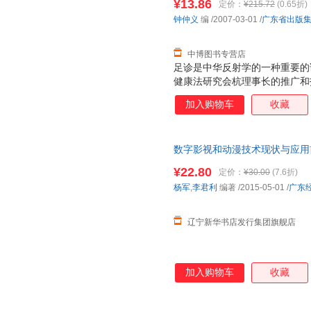
¥13.86
定价：
¥215.72
(0.65折)
钟仲义
编
/2007-03-01
/
广东省出版
中博图书专营店
足诊是中华反射学的一种重要的
健康法研究会杭理事长的推广和
健康人群的喜爱，并且足诊又以
加入购物车
收藏
方法。特别是通过近年来的临床
到了较高的水平。 足诊包括足
又分为足部望诊和足部触诊。“
数字影视和动漫技术现状与应用前
经验总结，是对足诊技术的完善
数字影视和动漫技术现状与应用前
书中足诊技术操作、理论创新部
¥22.80
定价：
¥30.00
(7.6折)
疗技术的阶段性总结，是对中国
杨军
,
李君利
编著
/2015-05-01
/
广东
辽宁新华书店发行集团旗舰店
加入购物车
收藏