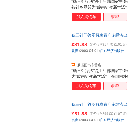
“靳三针疗法”是卫生部国家中
被针灸界誉为“岭南针变新学派
床工作者所崇尚并运用于临床，
加入购物车
收藏
践和临床教学中我发现，“靳三
治就可以达到满意的治疗效果。
针、穴原理的理解、掌握还不够
靳三针问答图解袁青广东经济出版社9
果能以“靳三针”的理、法、方
此书为单本而非一套，电子发票
编写一部实用而有效的有关“靳
¥31.88
定价：
¥317.70
(1.01折)
袁青
/2003-04-01
/
广东经济出版社
梦溪图书专营店
“靳三针疗法”是卫生部国家中
为“岭南针变新学派”，在国内
崇尚并运用于临床，收到了满意
加入购物车
收藏
学中我发现，“靳三针疗法”并
到满意的治疗效果。究其原因，
的理解、掌握还不够深刻和完善
靳三针问答图解袁青广东经济出版社9
针”的理、法、方、针、穴原理
此书为单本而非一套，电子发票
而有效的有关“靳三针”方而的
¥31.88
定价：
¥299.00
(1.07折)
袁青
/2003-04-01
/
广东经济出版社