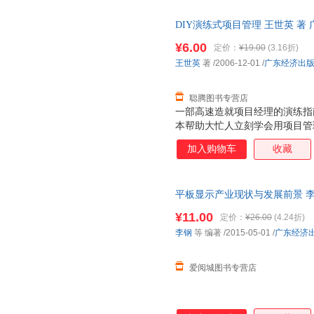
DIY演练式项目管理 王世英 
货，物流便捷，下单秒杀，欢迎
¥6.00
定价：
¥19.00
(3.16折)
王世英
著
/2006-12-01
/
广东经济出
聪腾图书专营店
一部高速造就项目经理的演练指
本帮助大忙人立刻学会用项目管
150多位项目经理共同验证有效
加入购物车
收藏
平板显示产业现状与发展前景 李
多仓就近发货，85%城市次日
¥11.00
定价：
¥26.00
(4.24折)
李钢
等 编著
/2015-05-01
/
广东经济
爱阅城图书专营店