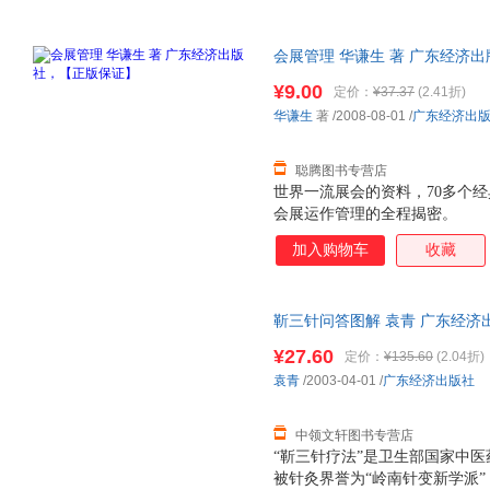
会展管理 华谦生 著 广东经济
捷，下单秒杀，欢迎选购！
¥9.00
定价：
¥37.37
(2.41折)
华谦生
著
/2008-08-01
/
广东经济出
聪腾图书专营店
世界一流展会的资料，70多个经
会展运作管理的全程揭密。
加入购物车
收藏
靳三针问答图解 袁青 广东经济
支持7天无理由退换】
¥27.60
定价：
¥135.60
(2.04折)
袁青
/2003-04-01
/
广东经济出版社
中领文轩图书专营店
“靳三针疗法”是卫生部国家中
被针灸界誉为“岭南针变新学派