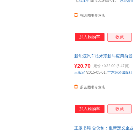
飞,
邓江年
编
/2015-05-01
/
广东经济
锦园图书专营店
加入购物车
收藏
新能源汽车技术现状与应用前景长宏广
版 团购优惠 正规发票
¥20.70
定价：
¥32.00
(6.47折)
王长宏
/2015-05-01
/
广东经济出版社
蔚蓝图书专营店
加入购物车
收藏
正版书籍 合伙制：重新定义企业