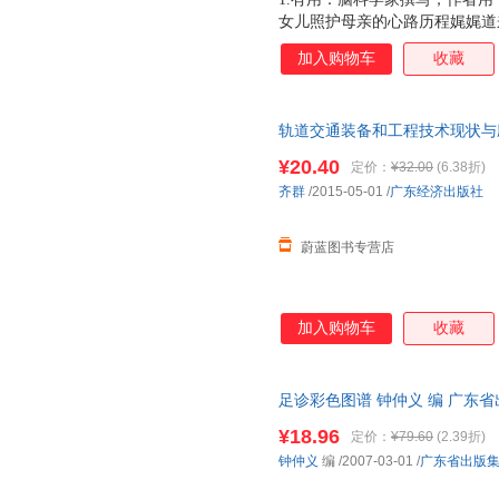
女儿照护母亲的心路历程娓娓道
威推荐：针对阿尔茨海默，很多
加入购物车
收藏
科学道理和照护过程中的“适应”
尔茨海默病报告写人之一、复旦
轨道交通装备和工程技术现状与应
理由退货 团购优惠 正规发票
¥20.40
定价：
¥32.00
(6.38折)
齐群
/2015-05-01
/
广东经济出版社
蔚蓝图书专营店
加入购物车
收藏
足诊彩色图谱 钟仲义 编 广东
质售后，支持7天无理由退换】
¥18.96
定价：
¥79.60
(2.39折)
钟仲义
编
/2007-03-01
/
广东省出版