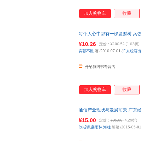
加入购物车
收藏
每个人心中都有一棵发财树 兵强
9787545404975 【正版书
¥10.26
定价：
¥100.52
(1.03折)
兵强不胜
著
/2010-07-01
/
广东经济
丹纳赫图书专营店
加入购物车
收藏
通信产业现状与发展前景 广东
85%城市次日达，团购优惠咨询
¥15.00
定价：
¥35.00
(4.29折)
刘戒骄
,
燕雨林
,
海柱
编著
/2015-05-0