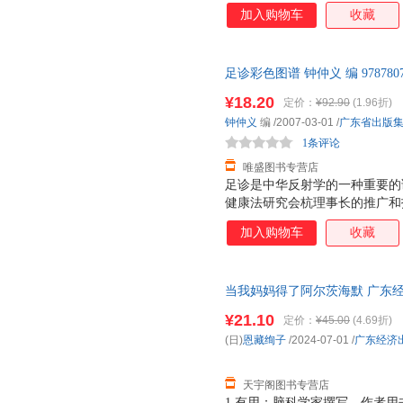
二部分为各论，介绍了运动系统
加入购物车
收藏
区图谱及常见病足手疗法治疗图
足诊彩色图谱 钟仲义 编 97878
【速开发票，优质售后，支持7
¥18.20
定价：
¥92.90
(1.96折)
钟仲义
编
/2007-03-01
/
广东省出版
1条评论
唯盛图书专营店
足诊是中华反射学的一种重要的
健康法研究会杭理事长的推广和
健康人群的喜爱，并且足诊又以
加入购物车
收藏
方法。特别是通过近年来的临床
到了较高的水平。 足诊包括足
又分为足部望诊和足部触诊。“
当我妈妈得了阿尔茨海默 广东
经验总结，是对足诊技术的完善
85%城市次日达，团购优惠咨询
书中足诊技术操作、理论创新部
¥21.10
定价：
¥45.00
(4.69折)
疗技术的阶段性总结，是对中国
(日)
恩藏绚子
/2024-07-01
/
广东经济
天宇阁图书专营店
1.有用：脑科学家撰写，作者用