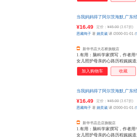
当我妈妈得了阿尔茨海默,广东经
新 正规发票 多仓就近发货 85%
¥16.49
定价：
¥45.00
(3.67折)
恩藏绚子
著
姚奕崴
译
/2000-01-01
/
新华书店大石桥旗舰店
1.有用：脑科学家撰写，作者用
女儿照护母亲的心路历程娓娓道
威推荐：针对阿尔茨海默，很多
加入购物车
收藏
科学道理和照护过程中的“适应”
尔茨海默病报告写人之一、复旦
当我妈妈得了阿尔茨海默,广东
全新 正规发票 多仓就近发货 
¥16.49
定价：
¥45.00
(3.67折)
13284178503
恩藏绚子
著
姚奕崴
译
/2000-01-01
/
新华书店总店旗舰店
1.有用：脑科学家撰写，作者用
女儿照护母亲的心路历程娓娓道