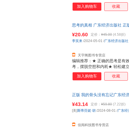
变得简单★ “无论生活的哪一
加入购物车
收藏
流、对孩子的教育，都依赖正常
采用胶版纸，双色印刷，适合收
思考的真相 广东经济出版社 正
次日达，团购优惠咨询在线客服
¥20.60
定价：
¥45.00
(4.58折)
李笑来
/2024-05-01
/
广东经济出版社
天宇阁图书专营店
编辑推荐：★ 正确的思考是有效
考，摆脱空想和内耗★ 轻松建
变得简单★ “无论生活的哪一
加入购物车
收藏
流、对孩子的教育，都依赖正常
采用胶版纸，双色印刷，适合收
正版 我的骨头没有忘记广东经济出版社
(Stephaie Foo)著报告文
¥43.14
定价：
¥59.80
(7.22折)
[美]
斯蒂芬妮·胡
/2024-08-01
/
广东经
佳阅科技图书专营店