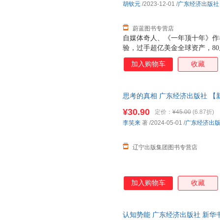
胡钦元
/2023-12-01
/
广东经济出版社
蔚蓝图书专营店
自媒体奇人、《一年顶十年》作者
验，过手超亿美金全球资产，8
道！ 如何从高考不到300分的
加入购物车
收藏
富本质，在认知层面培养真正的“
时代，更早参悟赚钱之道，修炼
立深度连接，拓展有效人脉，打
思考的真相 广东经济出版社 【
富的量级增长？ 如何经营好婚
干货，为你提供“拿来即用”的原
¥30.90
定价：
¥45.00
(6.87折)
李笑来
著
/2024-05-01
/
广东经济出
辽宁出版集团图书专营店
加入购物车
收藏
认知势能 广东经济出版社 新华