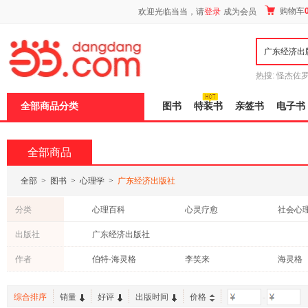
新
购物车
欢迎光临当当，请
登录
成为会员
窗
口
打
开
无
障
热搜:
怪杰佐
碍
谎
吾辈如神
说
全部商品分类
图书
特装书
亲签书
电子书
明
页
面,
按
全部商品
Ctrl
加
波
全部
>
图书
>
心理学
>
广东经济出版社
浪
键
分类
心理百科
心灵疗愈
社会心
打
开
心理咨询与治疗
女性心理自助
人格心
出版社
广东经济出版社
导
心理学研究方法与技术
认知心理学
心理学
盲
作者
伯特·海灵格
李笑来
海灵格
模
式
冯唐
阿尔弗雷德·阿德勒
深蓝
综合排序
销量
好评
出版时间
价格
-
叶檀
弗洛伊德
冯颖