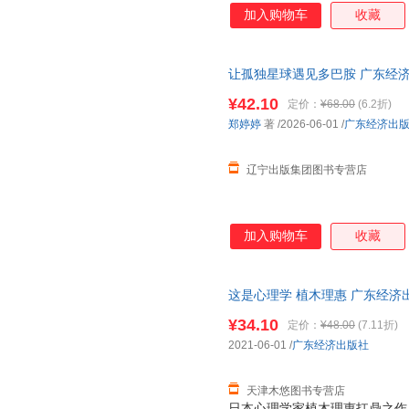
得天塌了！ 从情绪崩溃，到怨
加入购物车
收藏
妈，到高校老师；从孤独症小白
被同学排挤，到入校陪读，到奖
优于常人；
让孤独星球遇见多巴胺 广东经
¥42.10
定价：
¥68.00
(6.2折)
郑婷婷
著
/2026-06-01
/
广东经济出
辽宁出版集团图书专营店
加入购物车
收藏
这是心理学 植木理惠 广东经济出版社
¥34.10
定价：
¥48.00
(7.11折)
2021-06-01
/
广东经济出版社
天津木悠图书专营店
日本心理学家植木理惠扛鼎之作