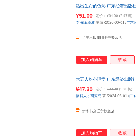
活出生命的色彩 广东经济出版社
¥51.00
定价：
¥64.00
(7.97折)
李海峰
,
卓雅
主编
/2026-06-01
/
广东
辽宁出版集团图书专营店
加入购物车
收藏
大五人格心理学 广东经济出版社
多仓就近发货 电子发票
¥47.30
定价：
¥88.00
(5.38折)
倍智人才研究院
著
/2024-08-01
/
广
新华书店辽宁旗舰店
加入购物车
收藏