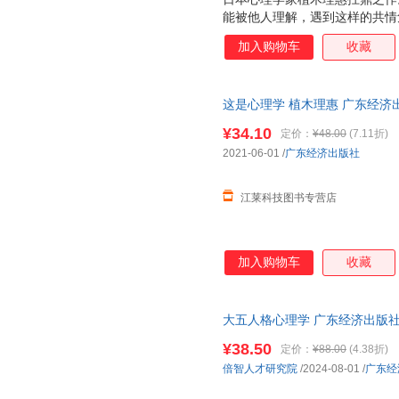
能被他人理解，遇到这样的共情
助你清晰的认识自己和他人，有
加入购物车
收藏
束等能力。 从到并不难，你只
其坐以待毙，不如从现在开始，
来，坚持不懈会有所收获。 每
这是心理学 植木理惠 广东经济出版社
你拥有走向的内在能力 每天只
书】
月，从量变到质变；只有相信自
¥34.10
定价：
¥48.00
(7.11折)
学研究生用两到三年才能学完的
2021-06-01
/
广东经济出版社
在学候将知识阶段地整理起来，
用。 日本的人文通识课，30
江莱科技图书专营店
加入购物车
收藏
大五人格心理学 广东经济出版社
日达，团购优惠咨询在线客服！
¥38.50
定价：
¥88.00
(4.38折)
倍智人才研究院
/2024-08-01
/
广东经