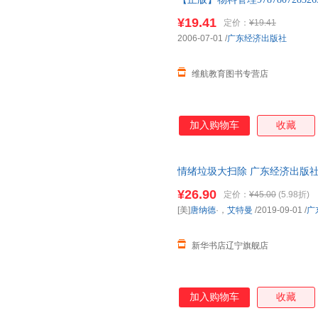
法”，正是如今在“快时代”下
书价格为单本 如有需要请联系
书结合作者多年研究并从事人类
¥19.41
定价：
¥19.41
日常生活、工作中遇到的情绪问
2006-07-01
/
广东经济出版社
骤”“五大方法”锻炼、调教大脑
维航教育图书专营店
加入购物车
收藏
情绪垃圾大扫除 广东经济出版社
店】
¥26.90
定价：
¥45.00
(5.98折)
[美]
唐纳德
·，
艾特曼
/2019-09-01
/
广
新华书店辽宁旗舰店
加入购物车
收藏