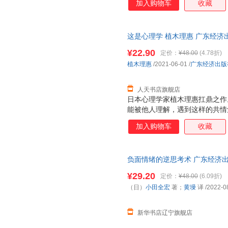
加入购物车
收藏
这是心理学 植木理惠 广东经济出版社
¥22.90
定价：
¥48.00
(4.78折)
植木理惠
/2021-06-01
/
广东经济出版
人天书店旗舰店
日本心理学家植木理惠扛鼎之作
能被他人理解，遇到这样的共情
助你清晰的认识自己和他人，有
加入购物车
收藏
束等能力。 从到并不难，你只
其坐以待毙，不如从现在开始，
来，坚持不懈会有所收获。 每
负面情绪的逆思考术 广东经济出
你拥有走向的内在能力 每天只
【新华书店】
月，从量变到质变；只有相信自
¥29.20
定价：
¥48.00
(6.09折)
学研究生用两到三年才能学完的
（日）
小田全宏
著；
黄墁
译
/2022-0
在学候将知识阶段地整理起来，
用。 日本的人文通识课，30万
新华书店辽宁旗舰店