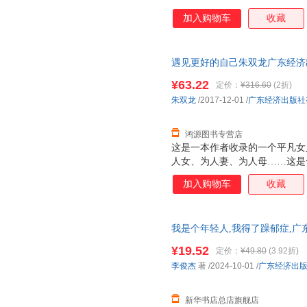
加入购物车
收藏
遇见更好的自己朱双龙广东经济出版社
保证质量，此书为单本而非一套
¥63.22
定价：
¥316.60
(2折)
朱双龙
/2017-12-01
/
广东经济出版社
鸿源图书专营店
这是一本作者收录的一个平凡女
人女、为人妻、为人母……这是
程里，不论爱情如何美妙、生活
加入购物车
收藏
须去面对和承担的永恒宿命，没
女人*能立于生命高峰的武器就
平凡，但决不能平庸。 此书是
我是个年轻人,我得了躁郁症,广
的两性、婚姻、育子、家庭、家
正版全新 正规发票 多仓就近发
活到生命的各种命题。有对人性
¥19.52
定价：
¥49.80
(3.92折)
13284178503
深刻的帮助每个女人实现*直接
李俊杰
著
/2024-10-01
/
广东经济出
智慧锤炼教科书式的存在，也不
坚强，自立，
新华书店总店旗舰店