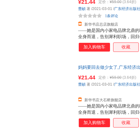
¥21.44
定价：
¥59.00
(3.64折)
曹頔
著
/2021-03-01
/
广东经济出版
1条评论
新华书店总店旗舰店
——她是国内小家电品牌北鼎的
全身而退，告别犀利职场，回归
——从结婚生子到创业，从带着
加入购物车
收藏
名公益人，人生每个重要节点，
是两个孩子的超人妈妈，也是持
32个酣畅淋漓的真实故事，有
妈妈要回去做少女了,广东经济出
规发票 多仓就近发货 85%城市次
¥21.44
定价：
¥59.00
(3.64折)
曹頔
著
/2021-03-01
/
广东经济出版
新华书店大石桥旗舰店
——她是国内小家电品牌北鼎的
全身而退，告别犀利职场，回归
——从结婚生子到创业，从带着
加入购物车
收藏
名公益人，人生每个重要节点，
是两个孩子的超人妈妈，也是持
32个酣畅淋漓的真实故事，有