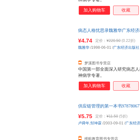
加入购物车
收藏
病态人格忧思录魏雅华广东经济出版社
量，此书为单本而非一套，电子
¥4.74
定价：
¥220.50
(0.22折)
魏雅华
/1998-06-01
/
广东经济出版社
梦溪图书专营店
中国第一部全面深入研究病态人
神病学专著。
加入购物车
收藏
供应链管理的第一本书978780
直接下单即可】 此书为单本而
¥5.75
定价：
¥11.50
(5折)
卢舜年
,
邹坤霖
/2003-09-01
/
广东经
维航教育图书专营店