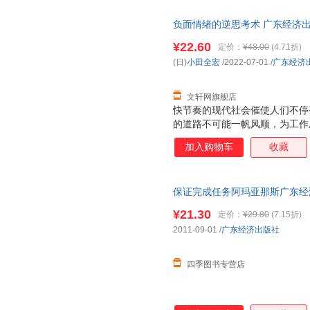
负面情绪的逆思考术 广东经济出
市次日达，团购优惠咨询在线客
¥22.60
定价：
¥48.00
(4.71折)
(日)
小田全宏
/2022-07-01
/
广东经济
文轩网旗舰店
快节奏的现代社会催使人们不停
的道路不可能一帆风顺，为工作
活而焦虑.....一连串问题压得
加入购物车
收藏
安”“失落”等一系列“丧”情绪
何认知这件事。我们需要用积极
练大脑思维，及时清除情绪垃圾
保证完成任务阿玛亚那斯广东经济出版
法”，正是如今在“快时代”下
可开发票
书结合作者多年研究并从事人类
¥21.30
定价：
¥29.80
(7.15折)
日常生活、工作中遇到的情绪问
2011-09-01
/
广东经济出版社
骤”“五大方法”锻炼、调教大脑
四季图书专营店