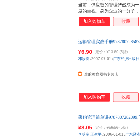
当前，供应链的管理俨然成为一
度的重视。身为企业的一分子，
悄悄地在整个产业中蔓延——你
加入购物车
收藏
统的导入，并希望借此取代过去
必为了繁复采购需求而耗费大量
确，企业如今已难再置身于这股
运输管理实战手册97878072
应链管理对你来说只是一门看似
下单即可】 此书为单本而非一
再也不能抱着敬而远之的态度了
¥6.90
定价：
¥13.80
(5折)
所积累的专业知识，加上长期辅
邓汝春
/2007-07-01
/
广东经济出版社
验，以实务为导向，并结合当前
之于企业的战略意义和价
维航教育图书专营店
加入购物车
收藏
采购管理简单讲978780728
单即可】 此书为单本而非一套
¥8.05
定价：
¥16.10
(5折)
李明奎
,
王生平
/2006-01-01
/
广东经