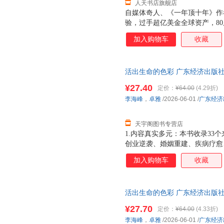
人天书店旗舰店
自媒体奇人、《一年顶十年》作者
验，过手超亿美金全球资产，8
道！ 如何从高考不到300分的
加入购物车
收藏
富本质，在认知层面培养真正的“
时代，更早参悟赚钱之道，修炼
立深度连接，拓展有效人脉，打
活出生命的色彩 广东经济出版社
富的量级增长？ 如何经营好婚
日达，团购优惠咨询在线客服！
干货，为你提供“拿来即用”的原
¥27.40
定价：
¥64.00
(4.29折)
李海峰
，
卓雅
/2026-06-01
/
广东经济
天宇阁图书专营店
1.内容真实多元：本书收录33
创业逆袭、婚姻重建、疾病疗愈
本，为读者提供丰富可参照的人
加入购物车
收藏
贯穿线索，将抽象的情绪、关系
个故事都融入色彩疗愈的智慧，
性：突破传统出版物单向输出模
活出生命的色彩 广东经济出版社
式，读者可与作者直接交流互动，
日达，团购优惠咨询在线客服！
主编团队权威：李海峰（当当影
¥27.70
定价：
¥64.00
(4.33折)
彩心理学践行者）联袂主编，集
李海峰
，
卓雅
/2026-06-01
/
广东经济
的资深实践者，内容经过反复打