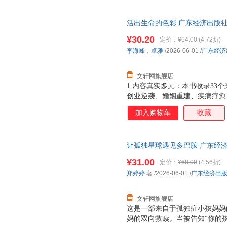
被同学排挤，到入校陪读，到奖
优于常人；
活出生命的色彩 广东经济出版社
日达，团购优惠咨询在线客服！
¥30.20
定价：
¥64.00
(4.72折)
李海峰
，
卓雅
/2026-06-01
/
广东经济
文轩网旗舰店
1.内容真实多元：本书收录33
创业逆袭、婚姻重建、疾病疗愈
本，为读者提供丰富可参照的人
加入购物车
收藏
贯穿线索，将抽象的情绪、关系
个故事都融入色彩疗愈的智慧，
性：突破传统出版物单向输出模
让孤独星球遇见多巴胺 广东经济
式，读者可与作者直接交流互动，
城市次日达，团购优惠咨询在线
主编团队权威：李海峰（当当影
¥31.00
定价：
¥68.00
(4.56折)
彩心理学践行者）联袂主编，集
郑婷婷
著
/2026-06-01
/
广东经济出
的资深实践者，内容经过反复打
找人生方向感的普通读者的心灵
文轩网旗舰店
这是一部来自于孤独症小孩妈妈
妈的双向救赎。当被告知“你的