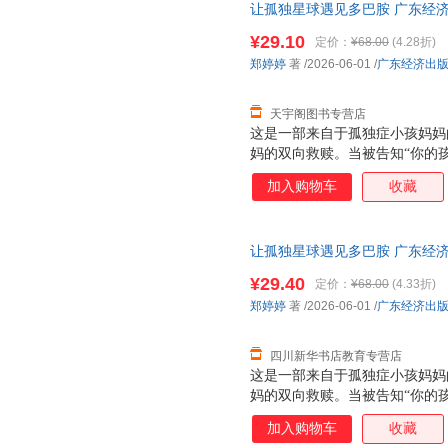
让孤独星球遇见多巴胺 广东经济
城市次日达，团购优惠咨询在线
¥29.10
定价：
¥68.00
(4.28折)
郑婷婷
著
/2026-06-01
/
广东经济出
天宇阁图书专营店
这是一部来自于孤独症小孩妈妈
妈的双向救赎。当被告知“你的
得天塌了！ 从情绪崩溃，到怨
加入购物车
收藏
妈，到高校老师；从孤独症小白
被同学排挤，到入校陪读，到奖
优于常人；
让孤独星球遇见多巴胺 广东经济
城市次日达，团购优惠咨询在线
¥29.40
定价：
¥68.00
(4.33折)
郑婷婷
著
/2026-06-01
/
广东经济出
四川新华书店教育专营店
这是一部来自于孤独症小孩妈妈
妈的双向救赎。当被告知“你的
得天塌了！ 从情绪崩溃，到怨
加入购物车
收藏
妈，到高校老师；从孤独症小白