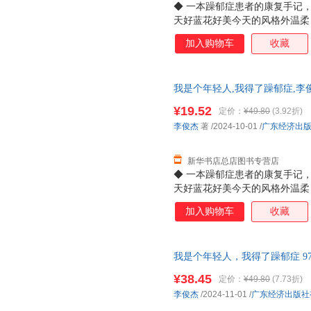
◆ 一本躁郁症患者的康复手记
天好蓝花好美今天的风格外温柔，
客观地呈现病发、病中、到康复
加入购物车
收藏
躁郁，避免躁郁，不害怕躁郁”。
评估发展中心负责人陈祉妍倾情
多人关注年轻人心理健康：“这
我是个年轻人,我得了躁郁症,李
友、助人者更好地理解和支持患
店】 正版图书 正规发票 多仓
还可能让全社会对于心理疾病患者
¥19.52
定价：
¥49.80
(3.92折)
13284178503
黑暗，这本书能带来理解、共鸣
李俊杰
著
/2024-10-01
/
广东经济出
所以总想为别人撑伞。饱受躁郁
同行者深刻
新华书店总店图书专营店
◆ 一本躁郁症患者的康复手记
天好蓝花好美今天的风格外温柔，
客观地呈现病发、病中、到康复
加入购物车
收藏
躁郁，避免躁郁，不害怕躁郁”。
评估发展中心负责人陈祉妍倾情
多人关注年轻人心理健康：“这
我是个年轻人，我得了躁郁症 978
友、助人者更好地理解和支持患
图书支持发票 七天无理由退货
还可能让全社会对于心理疾病患者
¥38.45
定价：
¥49.80
(7.73折)
黑暗，这本书能带来理解、共鸣
李俊杰
/2024-11-01
/
广东经济出版社
所以总想为别人撑伞。饱受躁郁