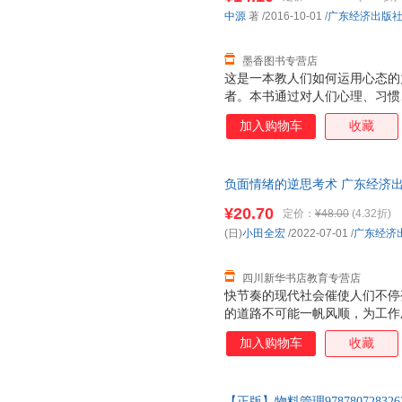
中源
著
/2016-10-01
/
广东经济出版
墨香图书专营店
这是一本教人们如何运用心态的
者。本书通过对人们心理、习惯
了我们人生的成败，并提出了一
加入购物车
收藏
能量。社会的飞速发展和经济的
时，一些社会问题也日益凸显。
面临前所未有的困惑和挑战。要
负面情绪的逆思考术 广东经济出
一个内心强大的人才是真正的强
市次日达，团购优惠咨询在线客
得事业、幸福与能量……都将在
¥20.70
定价：
¥48.00
(4.32折)
(日)
小田全宏
/2022-07-01
/
广东经济
四川新华书店教育专营店
快节奏的现代社会催使人们不停
的道路不可能一帆风顺，为工作
活而焦虑.....一连串问题压得
加入购物车
收藏
安”“失落”等一系列“丧”情绪
何认知这件事。我们需要用积极
练大脑思维，及时清除情绪垃圾
【正版】物料管理978780728