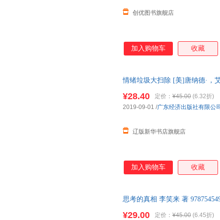
同行者深刻
创优图书旗舰店
加入购物车
收藏
情绪垃圾大扫除 [美]唐纳德·，艾特
司 正版全新书籍 多仓发货 正规
¥28.40
定价：
¥45.00
(6.32折)
2019-09-01
/
广东经济出版社有限公
辽版新华书店旗舰店
加入购物车
收藏
思考的真相 李笑来 著 978754
书籍 正规发票 果麦
¥29.00
定价：
¥45.00
(6.45折)