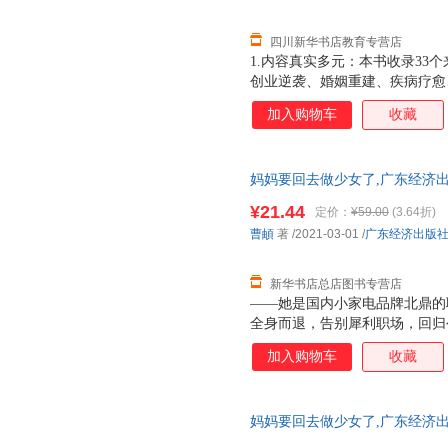
找人生方向感的普通读者的心灵
四川新华书店教育专营店
1.内容真实多元：本书收录33
创业逆袭、婚姻重建、疾病疗愈
本，为读者提供丰富可参照的人
加入购物车
收藏
贯穿线索，将抽象的情绪、关系
个故事都融入色彩疗愈的智慧，
性：突破传统出版物单向输出模
妈妈要回去做少女了,广东经济出
式，读者可与作者直接交流互动，
正规发票 多仓就近发货 85%城市
主编团队权威：李海峰（当当影
¥21.44
定价：
¥59.00
(3.64折)
彩心理学践行者）联袂主编，集
曹頔
著
/2021-03-01
/
广东经济出版
的资深实践者，内容经过反复打
找人生方向感的普通读者的心灵
新华书店总店图书专营店
——她是国内小家电品牌北鼎的
全身而退，告别犀利职场，回归
——从结婚生子到创业，从带着
加入购物车
收藏
名公益人，人生每个重要节点，
是两个孩子的超人妈妈，也是持
32个酣畅淋漓的真实故事，有
妈妈要回去做少女了,广东经济
正规发票 多仓就近发货 85%城市