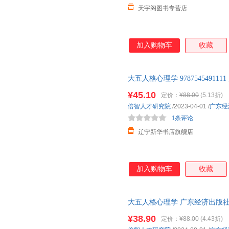
天宇阁图书专营店
加入购物车
收藏
大五人格心理学 978754549
籍】
¥45.10
定价：
¥88.00
(5.13折)
倍智人才研究院
/2023-04-01
/
广东经
1条评论
辽宁新华书店旗舰店
加入购物车
收藏
大五人格心理学 广东经济出版社
日达，团购优惠咨询在线客服！
¥38.90
定价：
¥88.00
(4.43折)