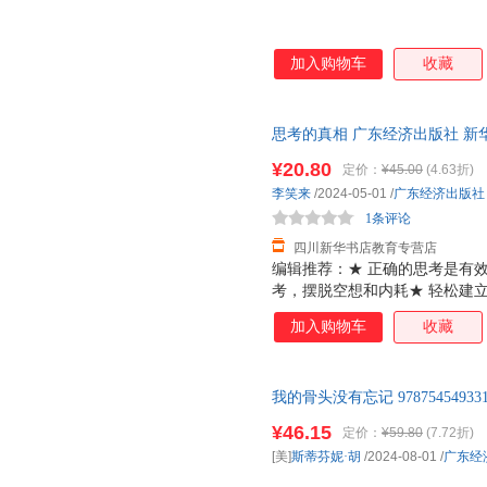
加入购物车
收藏
思考的真相 广东经济出版社 新
达，团购优惠咨询在线客服！
¥20.80
定价：
¥45.00
(4.63折)
李笑来
/2024-05-01
/
广东经济出版社
1条评论
四川新华书店教育专营店
编辑推荐：★ 正确的思考是有效
考，摆脱空想和内耗★ 轻松建
变得简单★ “无论生活的哪一
加入购物车
收藏
流、对孩子的教育，都依赖正常
采用胶版纸，双色印刷，适合收
我的骨头没有忘记 97875454
票 七天无理由退货让您购物无
¥46.15
定价：
¥59.80
(7.72折)
[美]
斯蒂芬妮·胡
/2024-08-01
/
广东经