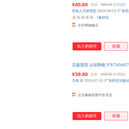
日达，团购优惠咨询在线客服！
¥40.60
定价：
¥88.00
(4.62折)
倍智人才研究院
/2024-08-01
/
广东经
5条评论
文轩网旗舰店
加入购物车
收藏
正版现货 认知势能 97875454
专营店
¥39.90
定价：
¥58.00
(6.88折)
万叔
著
/2024-07-01
/
广东经济出版
北京枫林苑图书专营店
加入购物车
收藏